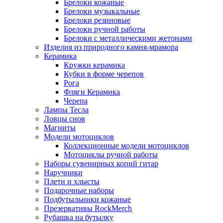
Брелоки кожаные
Брелоки музыкальные
Брелоки резиновые
Брелоки ручной работы
Брелоки с металлическими жетонами
Изделия из природного камня-мрамора
Керамика
Кружки керамика
Кубки в форме черепов
Рога
Фляги Керамика
Черепа
Лампы Тесла
Ловцы снов
Магниты
Модели мотоциклов
Коллекционные модели мотоциклов
Мотоциклы ручной работы
Наборы сувенирных копий гитар
Наручники
Плети и хлысты
Подарочные наборы
Подбутыльники кожаные
Презервативы RockMerch
Рубашка на бутылку