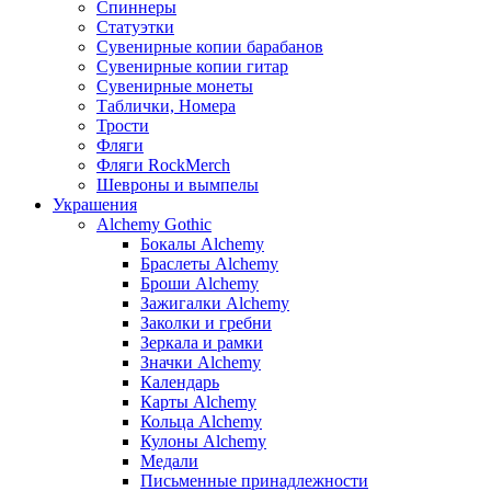
Спиннеры
Статуэтки
Сувенирные копии барабанов
Сувенирные копии гитар
Сувенирные монеты
Таблички, Номера
Трости
Фляги
Фляги RockMerch
Шевроны и вымпелы
Украшения
Alchemy Gothic
Бокалы Alchemy
Браслеты Alchemy
Броши Alchemy
Зажигалки Alchemy
Заколки и гребни
Зеркала и рамки
Значки Alchemy
Календарь
Карты Alchemy
Кольца Alchemy
Кулоны Alchemy
Медали
Письменные принадлежности