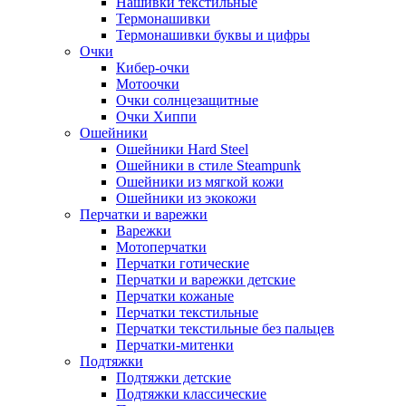
Нашивки текстильные
Термонашивки
Термонашивки буквы и цифры
Очки
Кибер-очки
Мотоочки
Очки солнцезащитные
Очки Хиппи
Ошейники
Ошейники Hard Steel
Ошейники в стиле Steampunk
Ошейники из мягкой кожи
Ошейники из экокожи
Перчатки и варежки
Варежки
Мотоперчатки
Перчатки готические
Перчатки и варежки детские
Перчатки кожаные
Перчатки текстильные
Перчатки текстильные без пальцев
Перчатки-митенки
Подтяжки
Подтяжки детские
Подтяжки классические