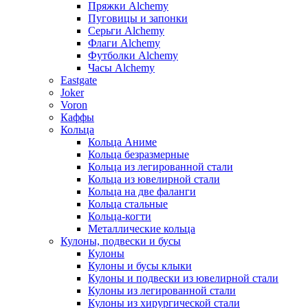
Пряжки Alchemy
Пуговицы и запонки
Серьги Alchemy
Флаги Alchemy
Футболки Alchemy
Часы Alchemy
Eastgate
Joker
Voron
Каффы
Кольца
Кольца Аниме
Кольца безразмерные
Кольца из легированной стали
Кольца из ювелирной стали
Кольца на две фаланги
Кольца стальные
Кольца-когти
Металлические кольца
Кулоны, подвески и бусы
Кулоны
Кулоны и бусы клыки
Кулоны и подвески из ювелирной стали
Кулоны из легированной стали
Кулоны из хирургической стали