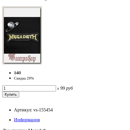
140
Скидка 29%
99
руб
x
Артикул: vs-155454
Информация