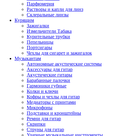
Парфюмерия
Растворы и капли для линз
Склеральные линзы
Курящим
Зажигалки
Измельчители Табака
Курительные трубки
Пепельницы
Портсигары
Чехлы для сигарет и зажигалок
Музыкантам
Автономные акустические системы
Аксессуары для гитар
Акустические гитары
Барабанные палочки
Гармоники губные
Колки и ключи
Кофры и чехлы для гитар
Медиаторы с принтами
Микрофоны
Подставки и кронштейны
Ремни для гитар
Скрипки
Струны для гитар
Ударные музыкальные инструменты