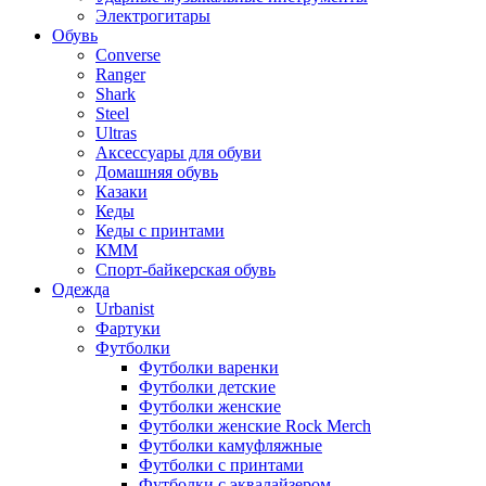
Электрогитары
Обувь
Converse
Ranger
Shark
Steel
Ultras
Аксессуары для обуви
Домашняя обувь
Казаки
Кеды
Кеды с принтами
КММ
Спорт-байкерская обувь
Одежда
Urbanist
Фартуки
Футболки
Футболки варенки
Футболки детские
Футболки женские
Футболки женские Rock Merch
Футболки камуфляжные
Футболки с принтами
Футболки с эквалайзером