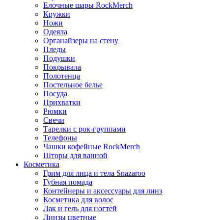
Елочные шары RockMerch
Кружки
Ножи
Одеяла
Органайзеры на стену
Пледы
Подушки
Покрывала
Полотенца
Постельное белье
Посуда
Прихватки
Рюмки
Свечи
Тарелки с рок-группами
Телефоны
Чашки кофейные RockMerch
Шторы для ванной
Косметика
Грим для лица и тела Snazaroo
Губная помада
Контейнеры и аксессуары для линз
Косметика для волос
Лак и гель для ногтей
Линзы цветные