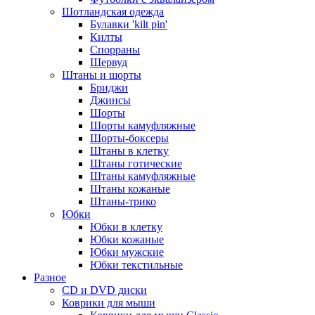
Шотландская одежда
Булавки 'kilt pin'
Килты
Спорраны
Шервуд
Штаны и шорты
Бриджи
Джинсы
Шорты
Шорты камуфляжные
Шорты-боксеры
Штаны в клетку
Штаны готические
Штаны камуфляжные
Штаны кожаные
Штаны-трико
Юбки
Юбки в клетку
Юбки кожаные
Юбки мужские
Юбки текстильные
Разное
CD и DVD диски
Коврики для мыши