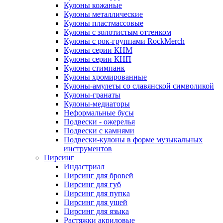
Кулоны кожаные
Кулоны металлические
Кулоны пластмассовые
Кулоны с золотистым оттенком
Кулоны с рок-группами RockMerch
Кулоны серии КНМ
Кулоны серии КНП
Кулоны стимпанк
Кулоны хромированные
Кулоны-амулеты со славянской символикой
Кулоны-гранаты
Кулоны-медиаторы
Неформальные бусы
Подвески - ожерелья
Подвески с камнями
Подвески-кулоны в форме музыкальных
инструментов
Пирсинг
Индастриал
Пирсинг для бровей
Пирсинг для губ
Пирсинг для пупка
Пирсинг для ушей
Пирсинг для языка
Растяжки акриловые