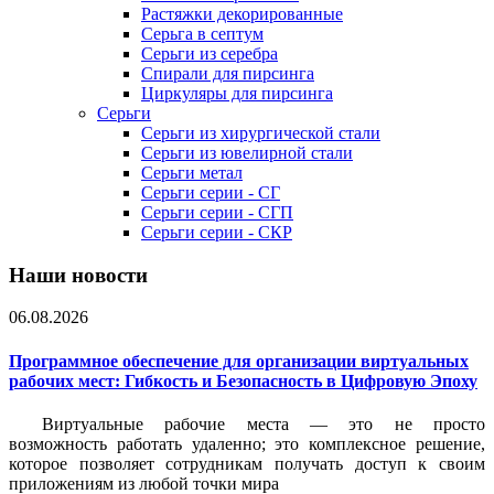
Растяжки декорированные
Серьга в септум
Серьги из серебра
Спирали для пирсинга
Циркуляры для пирсинга
Серьги
Серьги из хирургической стали
Серьги из ювелирной стали
Серьги метал
Серьги серии - СГ
Серьги серии - СГП
Серьги серии - СКР
Наши новости
06.08.2026
Программное обеспечение для организации виртуальных
рабочих мест: Гибкость и Безопасность в Цифровую Эпоху
Виртуальные рабочие места — это не просто
возможность работать удаленно; это комплексное решение,
которое позволяет сотрудникам получать доступ к своим
приложениям из любой точки мира