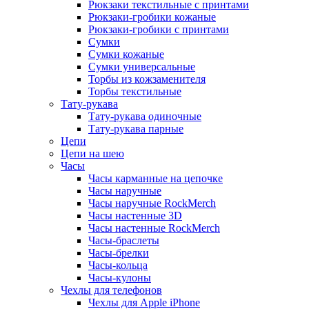
Рюкзаки текстильные с принтами
Рюкзаки-гробики кожаные
Рюкзаки-гробики с принтами
Сумки
Сумки кожаные
Сумки универсальные
Торбы из кожзаменителя
Торбы текстильные
Тату-рукава
Тату-рукава одиночные
Тату-рукава парные
Цепи
Цепи на шею
Часы
Часы карманные на цепочке
Часы наручные
Часы наручные RockMerch
Часы настенные 3D
Часы настенные RockMerch
Часы-браслеты
Часы-брелки
Часы-кольца
Часы-кулоны
Чехлы для телефонов
Чехлы для Apple iPhone