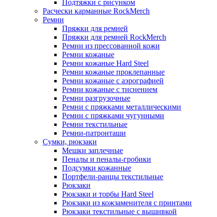
Подтяжки с рисунком
Расчески карманные RockMerch
Ремни
Пряжки для ремней
Пряжки для ремней RockMerch
Ремни из прессованной кожи
Ремни кожаные
Ремни кожаные Hard Steel
Ремни кожаные проклепанные
Ремни кожаные с аэрографией
Ремни кожаные с тиснением
Ремни разгрузочные
Ремни с пряжками металлическими
Ремни с пряжками чугунными
Ремни текстильные
Ремни-патронташи
Сумки, рюкзаки
Мешки заплечные
Пеналы и пеналы-гробики
Подсумки кожанные
Портфели-ранцы текстильные
Рюкзаки
Рюкзаки и торбы Hard Steel
Рюкзаки из кожзаменителя с принтами
Рюкзаки текстильные с вышивкой