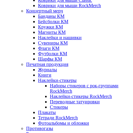
Коврики для мыши Classic
Коврики для мыши RockMerch
Концертный мерч
Банданы КМ
Бейсболки КМ
Кружки КМ
Магниты КМ
Наклейки и нашивки
Сувениры КМ
Флаги КМ
Футболки КМ
Шарфы КМ
Печатная продукция
Журналы
Книги
Наклейки-стикеры
Наборы стикеров с рок-группами
RockMerch
Наклейки-стикеры RockMerch
Переводные татуировки
Стикеры
Плакаты
Тетради RockMerch
Фотоальбомы и обложки
Противогазы