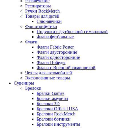
Развлечение
Респираторы
Ручки RockMerch
Товары для детей
Слюнявчики
Фан-атрибутика
Подушки с футбольной символикой
Флаги футбольные
Флаги
Флаги Fabric Poster
Флаги двусторонние
Флаги односторонние
Флаги Победы
Флаги с Военной символикой
Чехлы для автомобилей
Эксклюзивные товары
Сувениры
Брелоки
Брелки Games
Брелки-амулеты
Брелоки 3D
Брелоки Official USA
Брелоки RockMerch
Брелоки ботинки
Брелоки инструменты