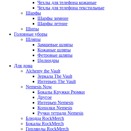
Чехлы для телефона кожаные
Чехлы для телефона текстильные
Шарфы
Шарфы зимние
Шарфы летние
Шипы
Головные уборы
Шляпы
Замшевые шляпы
Кожаные шляпы
Фетровые шляпы
Цилиндры
Для дома
Alchemy the Vault
Зеркала The Vault
Интерьер The Vault
Nemesis Now
Бокалы Кружки Рюмки
Другое
Интерьер Nemesis
Копилки Nemesis
Ручки тетради Nemesis
Блюдца RockMerch
Бокалы RockMerch
Гирлянды RockMerch