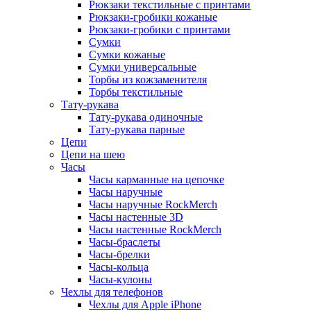
Рюкзаки текстильные с принтами
Рюкзаки-гробики кожаные
Рюкзаки-гробики с принтами
Сумки
Сумки кожаные
Сумки универсальные
Торбы из кожзаменителя
Торбы текстильные
Тату-рукава
Тату-рукава одиночные
Тату-рукава парные
Цепи
Цепи на шею
Часы
Часы карманные на цепочке
Часы наручные
Часы наручные RockMerch
Часы настенные 3D
Часы настенные RockMerch
Часы-браслеты
Часы-брелки
Часы-кольца
Часы-кулоны
Чехлы для телефонов
Чехлы для Apple iPhone