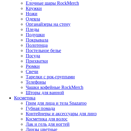
Елочные шары RockMerch
Кружки
Ножи
Одеяла
Органайзеры на стену
Пледы
Подушки
Покрывала
Полотенца
Постельное белье
Посуда
Прихватки
Рюмки
Свечи
Тарелки с рок-группами
Телефоны
Чашки кофейные RockMerch
Шторы для ванной
Косметика
Грим для лица и тела Snazaroo
Губная помада
Контейнеры и аксессуары для линз
Косметика для волос
Лак и гель для ногтей
Линзы цветные