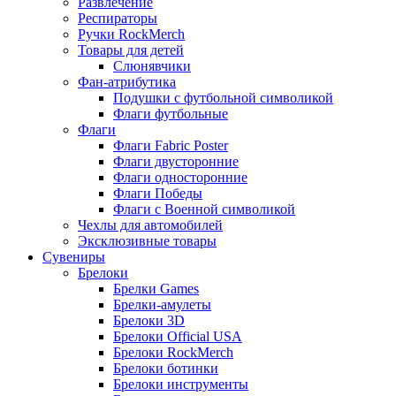
Развлечение
Респираторы
Ручки RockMerch
Товары для детей
Слюнявчики
Фан-атрибутика
Подушки с футбольной символикой
Флаги футбольные
Флаги
Флаги Fabric Poster
Флаги двусторонние
Флаги односторонние
Флаги Победы
Флаги с Военной символикой
Чехлы для автомобилей
Эксклюзивные товары
Сувениры
Брелоки
Брелки Games
Брелки-амулеты
Брелоки 3D
Брелоки Official USA
Брелоки RockMerch
Брелоки ботинки
Брелоки инструменты