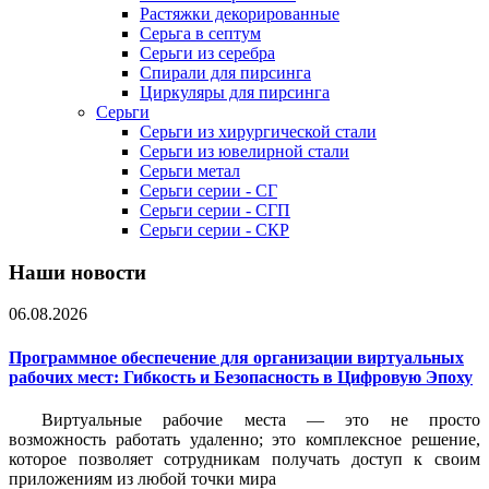
Растяжки декорированные
Серьга в септум
Серьги из серебра
Спирали для пирсинга
Циркуляры для пирсинга
Серьги
Серьги из хирургической стали
Серьги из ювелирной стали
Серьги метал
Серьги серии - СГ
Серьги серии - СГП
Серьги серии - СКР
Наши новости
06.08.2026
Программное обеспечение для организации виртуальных
рабочих мест: Гибкость и Безопасность в Цифровую Эпоху
Виртуальные рабочие места — это не просто
возможность работать удаленно; это комплексное решение,
которое позволяет сотрудникам получать доступ к своим
приложениям из любой точки мира