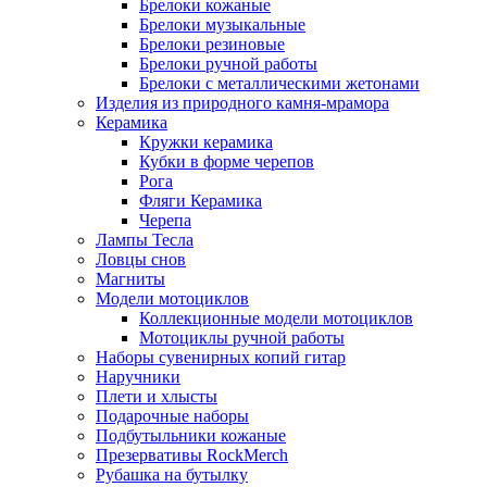
Брелоки кожаные
Брелоки музыкальные
Брелоки резиновые
Брелоки ручной работы
Брелоки с металлическими жетонами
Изделия из природного камня-мрамора
Керамика
Кружки керамика
Кубки в форме черепов
Рога
Фляги Керамика
Черепа
Лампы Тесла
Ловцы снов
Магниты
Модели мотоциклов
Коллекционные модели мотоциклов
Мотоциклы ручной работы
Наборы сувенирных копий гитар
Наручники
Плети и хлысты
Подарочные наборы
Подбутыльники кожаные
Презервативы RockMerch
Рубашка на бутылку