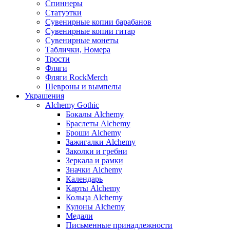
Спиннеры
Статуэтки
Сувенирные копии барабанов
Сувенирные копии гитар
Сувенирные монеты
Таблички, Номера
Трости
Фляги
Фляги RockMerch
Шевроны и вымпелы
Украшения
Alchemy Gothic
Бокалы Alchemy
Браслеты Alchemy
Броши Alchemy
Зажигалки Alchemy
Заколки и гребни
Зеркала и рамки
Значки Alchemy
Календарь
Карты Alchemy
Кольца Alchemy
Кулоны Alchemy
Медали
Письменные принадлежности