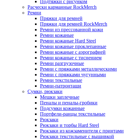
Подтяжки с рисунком
Расчески карманные RockMerch
Ремни
Пряжки для ремней
Пряжки для ремней RockMerch
Ремни из прессованной кожи
Ремни кожаные
Ремни кожаные Hard Steel
Ремни кожаные проклепанные
Ремни кожаные с аэрографией
Ремни кожаные с тиснением
Ремни разгрузочные
Ремни с пряжками металлическими
Ремни с пряжками чугунными
Ремни текстильные
Ремни-патронташи
Сумки, рюкзаки
Мешки заплечные
Пеналы и пеналы-гробики
Подсумки кожанные
Портфели-ранцы текстильные
Рюкзаки
Рюкзаки и торбы Hard Steel
Рюкзаки из кожзаменителя с принтами
Рюкзаки текстильные с вышивкой