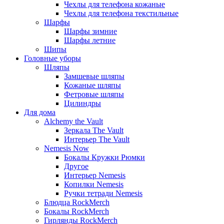
Чехлы для телефона кожаные
Чехлы для телефона текстильные
Шарфы
Шарфы зимние
Шарфы летние
Шипы
Головные уборы
Шляпы
Замшевые шляпы
Кожаные шляпы
Фетровые шляпы
Цилиндры
Для дома
Alchemy the Vault
Зеркала The Vault
Интерьер The Vault
Nemesis Now
Бокалы Кружки Рюмки
Другое
Интерьер Nemesis
Копилки Nemesis
Ручки тетради Nemesis
Блюдца RockMerch
Бокалы RockMerch
Гирлянды RockMerch