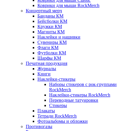
Коврики для мыши Classic
Коврики для мыши RockMerch
Концертный мерч
Банданы КМ
Бейсболки КМ
Кружки КМ
Магниты КМ
Наклейки и нашивки
Сувениры КМ
Флаги КМ
Футболки КМ
Шарфы КМ
Печатная продукция
Журналы
Книги
Наклейки-стикеры
Наборы стикеров с рок-группами
RockMerch
Наклейки-стикеры RockMerch
Переводные татуировки
Стикеры
Плакаты
Тетради RockMerch
Фотоальбомы и обложки
Противогазы