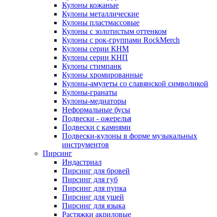
Кулоны кожаные
Кулоны металлические
Кулоны пластмассовые
Кулоны с золотистым оттенком
Кулоны с рок-группами RockMerch
Кулоны серии КНМ
Кулоны серии КНП
Кулоны стимпанк
Кулоны хромированные
Кулоны-амулеты со славянской символикой
Кулоны-гранаты
Кулоны-медиаторы
Неформальные бусы
Подвески - ожерелья
Подвески с камнями
Подвески-кулоны в форме музыкальных
инструментов
Пирсинг
Индастриал
Пирсинг для бровей
Пирсинг для губ
Пирсинг для пупка
Пирсинг для ушей
Пирсинг для языка
Растяжки акриловые