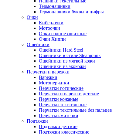
Нашивки текстильные
Термонашивки
Термонашивки буквы и цифры
Очки
Кибер-очки
Мотоочки
Очки солнцезащитные
Очки Хиппи
Ошейники
Ошейники Hard Steel
Ошейники в стиле Steampunk
Ошейники из мягкой кожи
Ошейники из экокожи
Перчатки и варежки
Варежки
Мотоперчатки
Перчатки готические
Перчатки и варежки детские
Перчатки кожаные
Перчатки текстильные
Перчатки текстильные без пальцев
Перчатки-митенки
Подтяжки
Подтяжки детские
Подтяжки классические