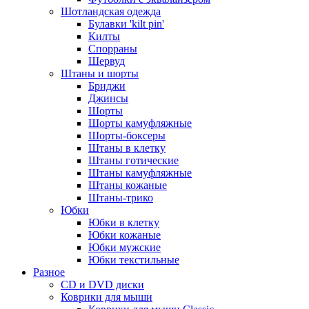
Шотландская одежда
Булавки 'kilt pin'
Килты
Спорраны
Шервуд
Штаны и шорты
Бриджи
Джинсы
Шорты
Шорты камуфляжные
Шорты-боксеры
Штаны в клетку
Штаны готические
Штаны камуфляжные
Штаны кожаные
Штаны-трико
Юбки
Юбки в клетку
Юбки кожаные
Юбки мужские
Юбки текстильные
Разное
CD и DVD диски
Коврики для мыши