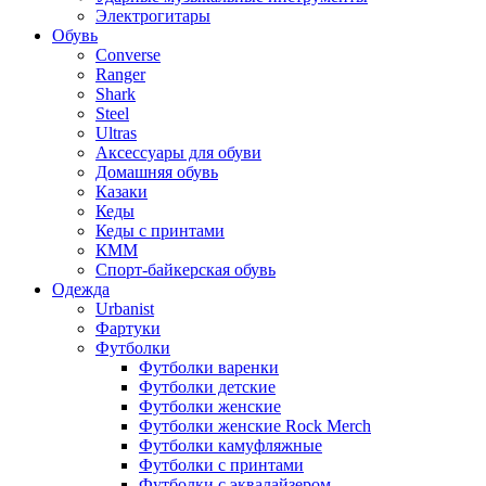
Электрогитары
Обувь
Converse
Ranger
Shark
Steel
Ultras
Аксессуары для обуви
Домашняя обувь
Казаки
Кеды
Кеды с принтами
КММ
Спорт-байкерская обувь
Одежда
Urbanist
Фартуки
Футболки
Футболки варенки
Футболки детские
Футболки женские
Футболки женские Rock Merch
Футболки камуфляжные
Футболки с принтами
Футболки с эквалайзером