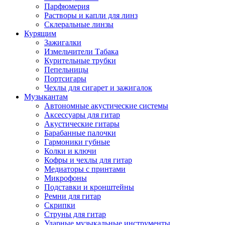
Парфюмерия
Растворы и капли для линз
Склеральные линзы
Курящим
Зажигалки
Измельчители Табака
Курительные трубки
Пепельницы
Портсигары
Чехлы для сигарет и зажигалок
Музыкантам
Автономные акустические системы
Аксессуары для гитар
Акустические гитары
Барабанные палочки
Гармоники губные
Колки и ключи
Кофры и чехлы для гитар
Медиаторы с принтами
Микрофоны
Подставки и кронштейны
Ремни для гитар
Скрипки
Струны для гитар
Ударные музыкальные инструменты