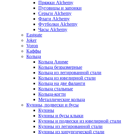
Пряжки Alchemy
Пуговицы и запонки
Серьги Alchemy
Флаги Alchemy
Футболки Alchemy
Часы Alchemy
Eastgate
Joker
Voron
Каффы
Кольца
Кольца Аниме
Кольца безразмерные
Кольца из легированной стали
Кольца из ювелирной стали
Кольца на две фаланги
Кольца стальные
Кольца-когти
Металлические кольца
Кулоны, подвески и бусы
Кулоны
Кулоны и бусы клыки
Кулоны и подвески из ювелирной стали
Кулоны из легированной стали
Кулоны из хирургической стали