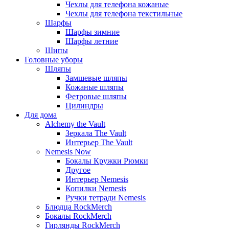
Чехлы для телефона кожаные
Чехлы для телефона текстильные
Шарфы
Шарфы зимние
Шарфы летние
Шипы
Головные уборы
Шляпы
Замшевые шляпы
Кожаные шляпы
Фетровые шляпы
Цилиндры
Для дома
Alchemy the Vault
Зеркала The Vault
Интерьер The Vault
Nemesis Now
Бокалы Кружки Рюмки
Другое
Интерьер Nemesis
Копилки Nemesis
Ручки тетради Nemesis
Блюдца RockMerch
Бокалы RockMerch
Гирлянды RockMerch