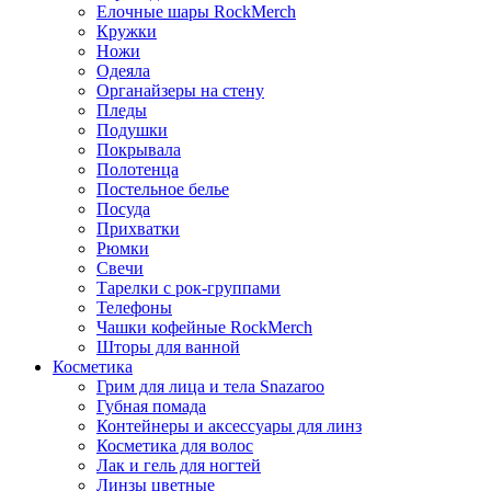
Елочные шары RockMerch
Кружки
Ножи
Одеяла
Органайзеры на стену
Пледы
Подушки
Покрывала
Полотенца
Постельное белье
Посуда
Прихватки
Рюмки
Свечи
Тарелки с рок-группами
Телефоны
Чашки кофейные RockMerch
Шторы для ванной
Косметика
Грим для лица и тела Snazaroo
Губная помада
Контейнеры и аксессуары для линз
Косметика для волос
Лак и гель для ногтей
Линзы цветные