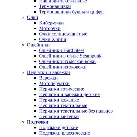
Нашивки текстильные
Термонашивки
Термонашивки буквы и цифры
Очки
Кибер-очки
Мотоочки
Очки солнцезащитные
Очки Хиппи
Ошейники
Ошейники Hard Steel
Ошейники в стиле Steampunk
Ошейники из мягкой кожи
Ошейники из экокожи
Перчатки и варежки
Варежки
Мотоперчатки
Перчатки готические
Перчатки и варежки детские
Перчатки кожаные
Перчатки текстильные
Перчатки текстильные без пальцев
Перчатки-митенки
Подтяжки
Подтяжки детские
Подтяжки классические