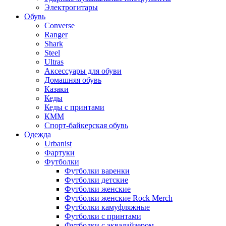
Электрогитары
Обувь
Converse
Ranger
Shark
Steel
Ultras
Аксессуары для обуви
Домашняя обувь
Казаки
Кеды
Кеды с принтами
КММ
Спорт-байкерская обувь
Одежда
Urbanist
Фартуки
Футболки
Футболки варенки
Футболки детские
Футболки женские
Футболки женские Rock Merch
Футболки камуфляжные
Футболки с принтами
Футболки с эквалайзером