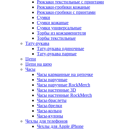
Рюкзаки текстильные с принтами
Рюкзаки-гробики кожаные
Рюкзаки-гробики с принтами
Сумки
Сумки кожаные
Сумки универсальные
Торбы из кожзаменителя
Торбы текстильные
Тату-рукава
Тату-рукава одиночные
Тату-рукава парные
Цепи
Цепи на шею
Часы
Часы карманные на цепочке
Часы наручные
Часы наручные RockMerch
Часы настенные 3D
Часы настенные RockMerch
Часы-браслеты
Часы-брелки
Часы-кольца
Часы-кулоны
Чехлы для телефонов
Чехлы для Apple iPhone