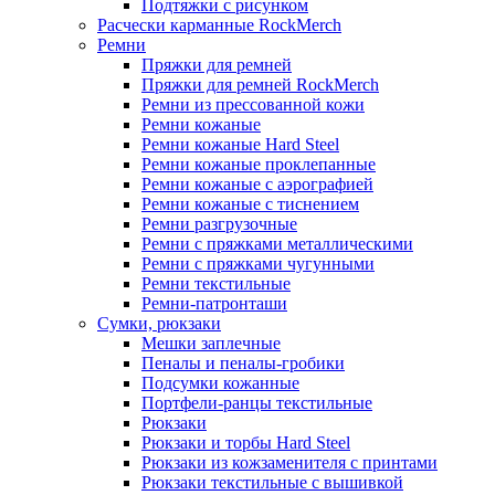
Подтяжки с рисунком
Расчески карманные RockMerch
Ремни
Пряжки для ремней
Пряжки для ремней RockMerch
Ремни из прессованной кожи
Ремни кожаные
Ремни кожаные Hard Steel
Ремни кожаные проклепанные
Ремни кожаные с аэрографией
Ремни кожаные с тиснением
Ремни разгрузочные
Ремни с пряжками металлическими
Ремни с пряжками чугунными
Ремни текстильные
Ремни-патронташи
Сумки, рюкзаки
Мешки заплечные
Пеналы и пеналы-гробики
Подсумки кожанные
Портфели-ранцы текстильные
Рюкзаки
Рюкзаки и торбы Hard Steel
Рюкзаки из кожзаменителя с принтами
Рюкзаки текстильные с вышивкой