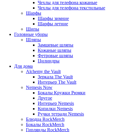
Чехлы для телефона кожаные
Чехлы для телефона текстильные
Шарфы
Шарфы зимние
Шарфы летние
Шипы
Головные уборы
Шляпы
Замшевые шляпы
Кожаные шляпы
Фетровые шляпы
Цилиндры
Для дома
Alchemy the Vault
Зеркала The Vault
Интерьер The Vault
Nemesis Now
Бокалы Кружки Рюмки
Другое
Интерьер Nemesis
Копилки Nemesis
Ручки тетради Nemesis
Блюдца RockMerch
Бокалы RockMerch
Гирлянды RockMerch