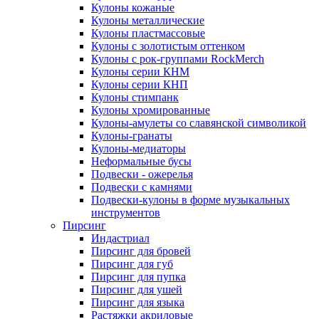
Кулоны кожаные
Кулоны металлические
Кулоны пластмассовые
Кулоны с золотистым оттенком
Кулоны с рок-группами RockMerch
Кулоны серии КНМ
Кулоны серии КНП
Кулоны стимпанк
Кулоны хромированные
Кулоны-амулеты со славянской символикой
Кулоны-гранаты
Кулоны-медиаторы
Неформальные бусы
Подвески - ожерелья
Подвески с камнями
Подвески-кулоны в форме музыкальных
инструментов
Пирсинг
Индастриал
Пирсинг для бровей
Пирсинг для губ
Пирсинг для пупка
Пирсинг для ушей
Пирсинг для языка
Растяжки акриловые