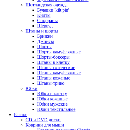
Шотландская одежда
Булавки 'kilt pin'
Килты
Спорраны
Шервуд
Штаны и шорты
Бриджи
Джинсы
Шорты
Шорты камуфляжные
Шорты-боксеры
Штаны в клетку
Штаны готические
Штаны камуфляжные
Штаны кожаные
Штаны-трико
Юбки
Юбки в клетку
Юбки кожаные
Юбки мужские
Юбки текстильные
Разное
CD и DVD диски
Коврики для мыши