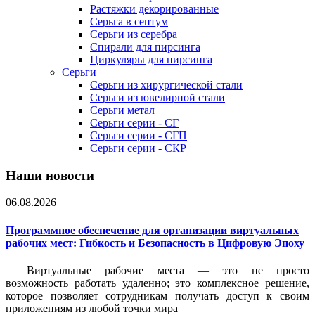
Растяжки декорированные
Серьга в септум
Серьги из серебра
Спирали для пирсинга
Циркуляры для пирсинга
Серьги
Серьги из хирургической стали
Серьги из ювелирной стали
Серьги метал
Серьги серии - СГ
Серьги серии - СГП
Серьги серии - СКР
Наши новости
06.08.2026
Программное обеспечение для организации виртуальных
рабочих мест: Гибкость и Безопасность в Цифровую Эпоху
Виртуальные рабочие места — это не просто
возможность работать удаленно; это комплексное решение,
которое позволяет сотрудникам получать доступ к своим
приложениям из любой точки мира