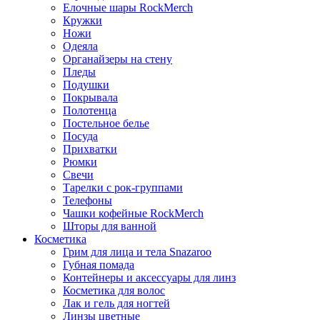
Елочные шары RockMerch
Кружки
Ножи
Одеяла
Органайзеры на стену
Пледы
Подушки
Покрывала
Полотенца
Постельное белье
Посуда
Прихватки
Рюмки
Свечи
Тарелки с рок-группами
Телефоны
Чашки кофейные RockMerch
Шторы для ванной
Косметика
Грим для лица и тела Snazaroo
Губная помада
Контейнеры и аксессуары для линз
Косметика для волос
Лак и гель для ногтей
Линзы цветные