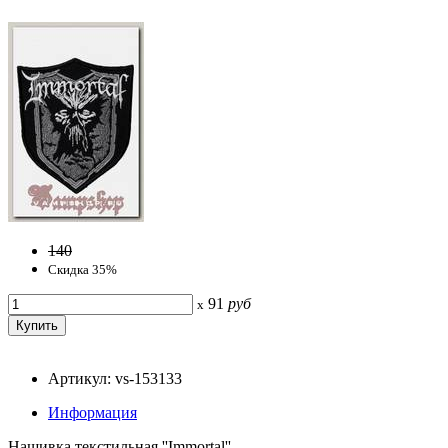
140
Скидка 35%
91
руб
x
Артикул: vs-153133
Информация
Нашивка текстильная ''Immortal''