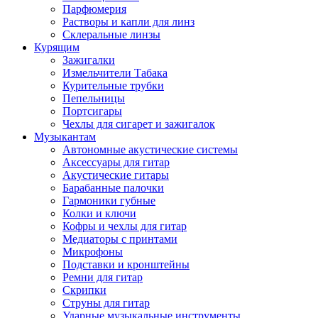
Парфюмерия
Растворы и капли для линз
Склеральные линзы
Курящим
Зажигалки
Измельчители Табака
Курительные трубки
Пепельницы
Портсигары
Чехлы для сигарет и зажигалок
Музыкантам
Автономные акустические системы
Аксессуары для гитар
Акустические гитары
Барабанные палочки
Гармоники губные
Колки и ключи
Кофры и чехлы для гитар
Медиаторы с принтами
Микрофоны
Подставки и кронштейны
Ремни для гитар
Скрипки
Струны для гитар
Ударные музыкальные инструменты