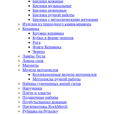
Брелоки кожаные
Брелоки музыкальные
Брелоки резиновые
Брелоки ручной работы
Брелоки с металлическими жетонами
Изделия из природного камня-мрамора
Керамика
Кружки керамика
Кубки в форме черепов
Рога
Фляги Керамика
Черепа
Лампы Тесла
Ловцы снов
Магниты
Модели мотоциклов
Коллекционные модели мотоциклов
Мотоциклы ручной работы
Наборы сувенирных копий гитар
Наручники
Плети и хлысты
Подарочные наборы
Подбутыльники кожаные
Презервативы RockMerch
Рубашка на бутылку