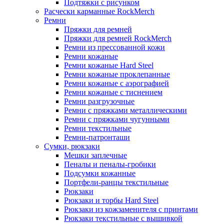
Подтяжки с рисунком
Расчески карманные RockMerch
Ремни
Пряжки для ремней
Пряжки для ремней RockMerch
Ремни из прессованной кожи
Ремни кожаные
Ремни кожаные Hard Steel
Ремни кожаные проклепанные
Ремни кожаные с аэрографией
Ремни кожаные с тиснением
Ремни разгрузочные
Ремни с пряжками металлическими
Ремни с пряжками чугунными
Ремни текстильные
Ремни-патронташи
Сумки, рюкзаки
Мешки заплечные
Пеналы и пеналы-гробики
Подсумки кожанные
Портфели-ранцы текстильные
Рюкзаки
Рюкзаки и торбы Hard Steel
Рюкзаки из кожзаменителя с принтами
Рюкзаки текстильные с вышивкой