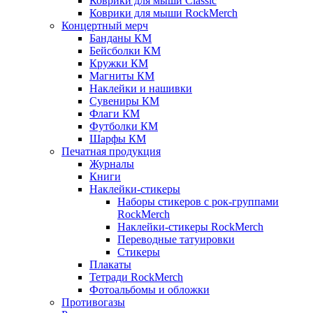
Коврики для мыши Classic
Коврики для мыши RockMerch
Концертный мерч
Банданы КМ
Бейсболки КМ
Кружки КМ
Магниты КМ
Наклейки и нашивки
Сувениры КМ
Флаги КМ
Футболки КМ
Шарфы КМ
Печатная продукция
Журналы
Книги
Наклейки-стикеры
Наборы стикеров с рок-группами
RockMerch
Наклейки-стикеры RockMerch
Переводные татуировки
Стикеры
Плакаты
Тетради RockMerch
Фотоальбомы и обложки
Противогазы