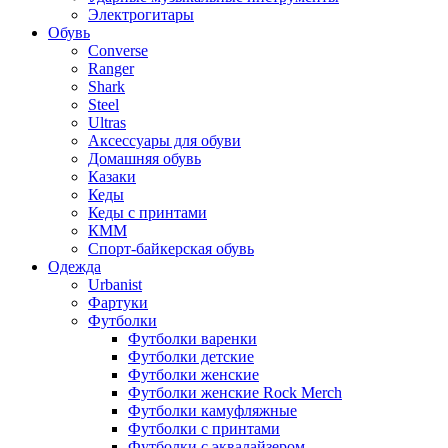
Электрогитары
Обувь
Converse
Ranger
Shark
Steel
Ultras
Аксессуары для обуви
Домашняя обувь
Казаки
Кеды
Кеды с принтами
КММ
Спорт-байкерская обувь
Одежда
Urbanist
Фартуки
Футболки
Футболки варенки
Футболки детские
Футболки женские
Футболки женские Rock Merch
Футболки камуфляжные
Футболки с принтами
Футболки с эквалайзером