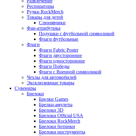
Развлечение
Респираторы
Ручки RockMerch
Товары для детей
Слюнявчики
Фан-атрибутика
Подушки с футбольной символикой
Флаги футбольные
Флаги
Флаги Fabric Poster
Флаги двусторонние
Флаги односторонние
Флаги Победы
Флаги с Военной символикой
Чехлы для автомобилей
Эксклюзивные товары
Сувениры
Брелоки
Брелки Games
Брелки-амулеты
Брелоки 3D
Брелоки Official USA
Брелоки RockMerch
Брелоки ботинки
Брелоки инструменты