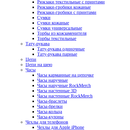
Рюкзаки текстильные с принтами
Рюкзаки-гробики кожаные
Рюкзаки-гробики с принтами
Сумки
Сумки кожаные
Сумки универсальные
Торбы из кожзаменителя
Торбы текстильные
Тату-рукава
Тату-рукава одиночные
Тату-рукава парные
Цепи
Цепи на шею
Часы
Часы карманные на цепочке
Часы наручные
Часы наручные RockMerch
Часы настенные 3D
Часы настенные RockMerch
Часы-браслеты
Часы-брелки
Часы-кольца
Часы-кулоны
Чехлы для телефонов
Чехлы для Apple iPhone