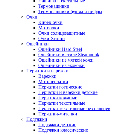
Нашивки текстильные
Термонашивки
Термонашивки буквы и цифры
Очки
Кибер-очки
Мотоочки
Очки солнцезащитные
Очки Хиппи
Ошейники
Ошейники Hard Steel
Ошейники в стиле Steampunk
Ошейники из мягкой кожи
Ошейники из экокожи
Перчатки и варежки
Варежки
Мотоперчатки
Перчатки готические
Перчатки и варежки детские
Перчатки кожаные
Перчатки текстильные
Перчатки текстильные без пальцев
Перчатки-митенки
Подтяжки
Подтяжки детские
Подтяжки классические