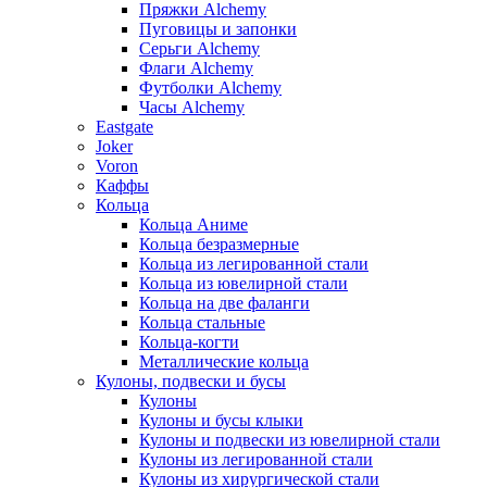
Пряжки Alchemy
Пуговицы и запонки
Серьги Alchemy
Флаги Alchemy
Футболки Alchemy
Часы Alchemy
Eastgate
Joker
Voron
Каффы
Кольца
Кольца Аниме
Кольца безразмерные
Кольца из легированной стали
Кольца из ювелирной стали
Кольца на две фаланги
Кольца стальные
Кольца-когти
Металлические кольца
Кулоны, подвески и бусы
Кулоны
Кулоны и бусы клыки
Кулоны и подвески из ювелирной стали
Кулоны из легированной стали
Кулоны из хирургической стали