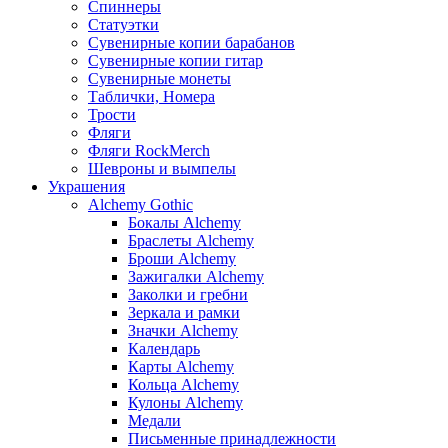
Спиннеры
Статуэтки
Сувенирные копии барабанов
Сувенирные копии гитар
Сувенирные монеты
Таблички, Номера
Трости
Фляги
Фляги RockMerch
Шевроны и вымпелы
Украшения
Alchemy Gothic
Бокалы Alchemy
Браслеты Alchemy
Броши Alchemy
Зажигалки Alchemy
Заколки и гребни
Зеркала и рамки
Значки Alchemy
Календарь
Карты Alchemy
Кольца Alchemy
Кулоны Alchemy
Медали
Письменные принадлежности