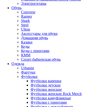
Электрогитары
Обувь
Converse
Ranger
Shark
Steel
Ultras
Аксессуары для обуви
Домашняя обувь
Казаки
Кеды
Кеды с принтами
КММ
Спорт-байкерская обувь
Одежда
Urbanist
Фартуки
Футболки
Футболки варенки
Футболки детские
Футболки женские
Футболки женские Rock Merch
Футболки камуфляжные
Футболки с принтами
Футболки с эквалайзером