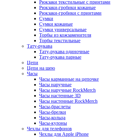
Рюкзаки текстильные с принтами
Рюкзаки-гробики кожаные
Рюкзаки-гробики с принтами
Сумки
Сумки кожаные
Сумки универсальные
Торбы из кожзаменителя
Торбы текстильные
Тату-рукава
Тату-рукава одиночные
Тату-рукава парные
Цепи
Цепи на шею
Часы
Часы карманные на цепочке
Часы наручные
Часы наручные RockMerch
Часы настенные 3D
Часы настенные RockMerch
Часы-браслеты
Часы-брелки
Часы-кольца
Часы-кулоны
Чехлы для телефонов
Чехлы для Apple iPhone