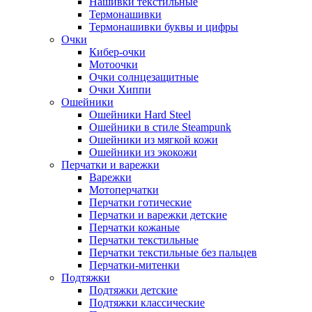
Нашивки текстильные
Термонашивки
Термонашивки буквы и цифры
Очки
Кибер-очки
Мотоочки
Очки солнцезащитные
Очки Хиппи
Ошейники
Ошейники Hard Steel
Ошейники в стиле Steampunk
Ошейники из мягкой кожи
Ошейники из экокожи
Перчатки и варежки
Варежки
Мотоперчатки
Перчатки готические
Перчатки и варежки детские
Перчатки кожаные
Перчатки текстильные
Перчатки текстильные без пальцев
Перчатки-митенки
Подтяжки
Подтяжки детские
Подтяжки классические