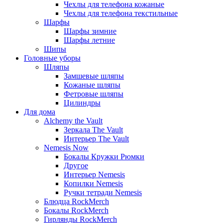
Чехлы для телефона кожаные
Чехлы для телефона текстильные
Шарфы
Шарфы зимние
Шарфы летние
Шипы
Головные уборы
Шляпы
Замшевые шляпы
Кожаные шляпы
Фетровые шляпы
Цилиндры
Для дома
Alchemy the Vault
Зеркала The Vault
Интерьер The Vault
Nemesis Now
Бокалы Кружки Рюмки
Другое
Интерьер Nemesis
Копилки Nemesis
Ручки тетради Nemesis
Блюдца RockMerch
Бокалы RockMerch
Гирлянды RockMerch