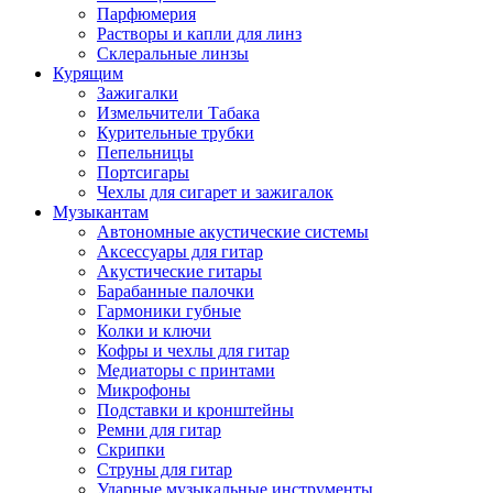
Парфюмерия
Растворы и капли для линз
Склеральные линзы
Курящим
Зажигалки
Измельчители Табака
Курительные трубки
Пепельницы
Портсигары
Чехлы для сигарет и зажигалок
Музыкантам
Автономные акустические системы
Аксессуары для гитар
Акустические гитары
Барабанные палочки
Гармоники губные
Колки и ключи
Кофры и чехлы для гитар
Медиаторы с принтами
Микрофоны
Подставки и кронштейны
Ремни для гитар
Скрипки
Струны для гитар
Ударные музыкальные инструменты