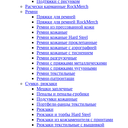
Подтяжки с рисунком
Расчески карманные RockMerch
Ремни
Пряжки для ремней
Пряжки для ремней RockMerch
Ремни из прессованной кожи
Ремни кожаные
Ремни кожаные Hard Steel
Ремни кожаные проклепанные
Ремни кожаные с аэрографией
Ремни кожаные с тиснением
Ремни разгрузочные
Ремни с пряжками металлическими
Ремни с пряжками чугунными
Ремни текстильные
Ремни-патронташи
Сумки, рюкзаки
Мешки заплечные
Пеналы и пеналы-гробики
Подсумки кожанные
Портфели-ранцы текстильные
Рюкзаки
Рюкзаки и торбы Hard Steel
Рюкзаки из кожзаменителя с принтами
Рюкзаки текстильные с вышивкой