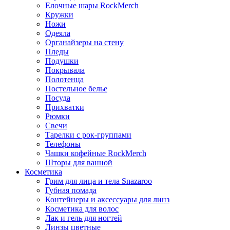
Елочные шары RockMerch
Кружки
Ножи
Одеяла
Органайзеры на стену
Пледы
Подушки
Покрывала
Полотенца
Постельное белье
Посуда
Прихватки
Рюмки
Свечи
Тарелки с рок-группами
Телефоны
Чашки кофейные RockMerch
Шторы для ванной
Косметика
Грим для лица и тела Snazaroo
Губная помада
Контейнеры и аксессуары для линз
Косметика для волос
Лак и гель для ногтей
Линзы цветные