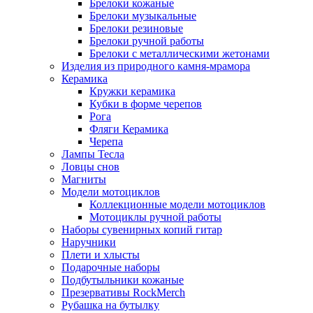
Брелоки кожаные
Брелоки музыкальные
Брелоки резиновые
Брелоки ручной работы
Брелоки с металлическими жетонами
Изделия из природного камня-мрамора
Керамика
Кружки керамика
Кубки в форме черепов
Рога
Фляги Керамика
Черепа
Лампы Тесла
Ловцы снов
Магниты
Модели мотоциклов
Коллекционные модели мотоциклов
Мотоциклы ручной работы
Наборы сувенирных копий гитар
Наручники
Плети и хлысты
Подарочные наборы
Подбутыльники кожаные
Презервативы RockMerch
Рубашка на бутылку