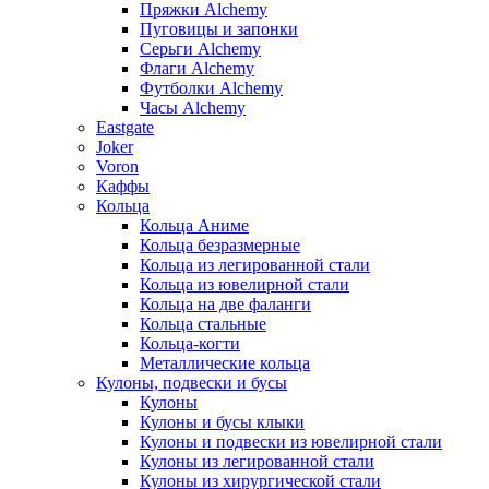
Пряжки Alchemy
Пуговицы и запонки
Серьги Alchemy
Флаги Alchemy
Футболки Alchemy
Часы Alchemy
Eastgate
Joker
Voron
Каффы
Кольца
Кольца Аниме
Кольца безразмерные
Кольца из легированной стали
Кольца из ювелирной стали
Кольца на две фаланги
Кольца стальные
Кольца-когти
Металлические кольца
Кулоны, подвески и бусы
Кулоны
Кулоны и бусы клыки
Кулоны и подвески из ювелирной стали
Кулоны из легированной стали
Кулоны из хирургической стали