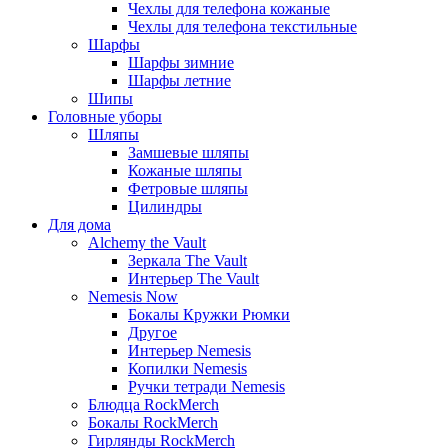
Чехлы для телефона кожаные
Чехлы для телефона текстильные
Шарфы
Шарфы зимние
Шарфы летние
Шипы
Головные уборы
Шляпы
Замшевые шляпы
Кожаные шляпы
Фетровые шляпы
Цилиндры
Для дома
Alchemy the Vault
Зеркала The Vault
Интерьер The Vault
Nemesis Now
Бокалы Кружки Рюмки
Другое
Интерьер Nemesis
Копилки Nemesis
Ручки тетради Nemesis
Блюдца RockMerch
Бокалы RockMerch
Гирлянды RockMerch