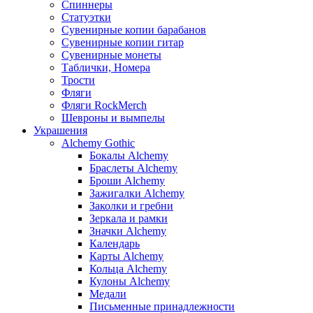
Спиннеры
Статуэтки
Сувенирные копии барабанов
Сувенирные копии гитар
Сувенирные монеты
Таблички, Номера
Трости
Фляги
Фляги RockMerch
Шевроны и вымпелы
Украшения
Alchemy Gothic
Бокалы Alchemy
Браслеты Alchemy
Броши Alchemy
Зажигалки Alchemy
Заколки и гребни
Зеркала и рамки
Значки Alchemy
Календарь
Карты Alchemy
Кольца Alchemy
Кулоны Alchemy
Медали
Письменные принадлежности