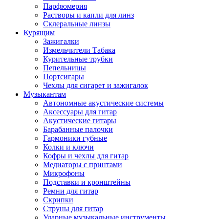
Парфюмерия
Растворы и капли для линз
Склеральные линзы
Курящим
Зажигалки
Измельчители Табака
Курительные трубки
Пепельницы
Портсигары
Чехлы для сигарет и зажигалок
Музыкантам
Автономные акустические системы
Аксессуары для гитар
Акустические гитары
Барабанные палочки
Гармоники губные
Колки и ключи
Кофры и чехлы для гитар
Медиаторы с принтами
Микрофоны
Подставки и кронштейны
Ремни для гитар
Скрипки
Струны для гитар
Ударные музыкальные инструменты