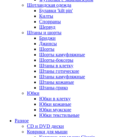
Шотландская одежда
Булавки 'kilt pin'
Килты
Спорраны
Шервуд
Штаны и шорты
Бриджи
Джинсы
Шорты
Шорты камуфляжные
Шорты-боксеры
Штаны в клетку
Штаны готические
Штаны камуфляжные
Штаны кожаные
Штаны-трико
Юбки
Юбки в клетку
Юбки кожаные
Юбки мужские
Юбки текстильные
Разное
CD и DVD диски
Коврики для мыши