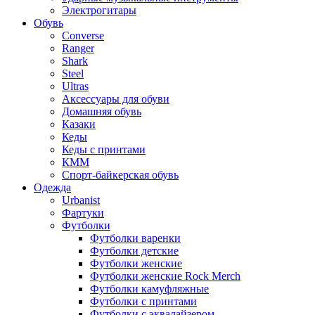
Электрогитары
Обувь
Converse
Ranger
Shark
Steel
Ultras
Аксессуары для обуви
Домашняя обувь
Казаки
Кеды
Кеды с принтами
КММ
Спорт-байкерская обувь
Одежда
Urbanist
Фартуки
Футболки
Футболки варенки
Футболки детские
Футболки женские
Футболки женские Rock Merch
Футболки камуфляжные
Футболки с принтами
Футболки с эквалайзером