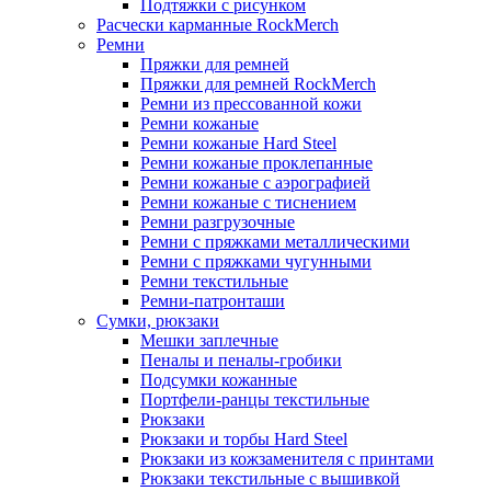
Подтяжки с рисунком
Расчески карманные RockMerch
Ремни
Пряжки для ремней
Пряжки для ремней RockMerch
Ремни из прессованной кожи
Ремни кожаные
Ремни кожаные Hard Steel
Ремни кожаные проклепанные
Ремни кожаные с аэрографией
Ремни кожаные с тиснением
Ремни разгрузочные
Ремни с пряжками металлическими
Ремни с пряжками чугунными
Ремни текстильные
Ремни-патронташи
Сумки, рюкзаки
Мешки заплечные
Пеналы и пеналы-гробики
Подсумки кожанные
Портфели-ранцы текстильные
Рюкзаки
Рюкзаки и торбы Hard Steel
Рюкзаки из кожзаменителя с принтами
Рюкзаки текстильные с вышивкой