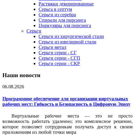
Растяжки декорированные
Серьга в септум
Серьги из серебра
Спирали для пирсинга
Циркуляры для пирсинга
Серьги
Серьги из хирургической стали
Серьги из ювелирной стали
Серьги метал
Серьги серии - СГ
Серьги серии - СГП
Серьги серии - СКР
Наши новости
06.08.2026
Программное обеспечение для организации виртуальных
рабочих мест: Гибкость и Безопасность в Цифровую Эпоху
Виртуальные рабочие места — это не просто
возможность работать удаленно; это комплексное решение,
которое позволяет сотрудникам получать доступ к своим
приложениям из любой точки мира