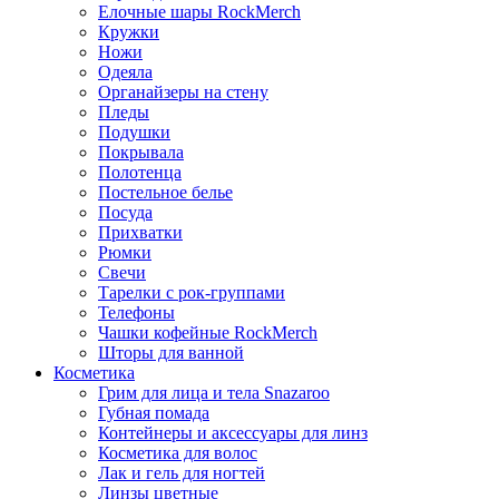
Елочные шары RockMerch
Кружки
Ножи
Одеяла
Органайзеры на стену
Пледы
Подушки
Покрывала
Полотенца
Постельное белье
Посуда
Прихватки
Рюмки
Свечи
Тарелки с рок-группами
Телефоны
Чашки кофейные RockMerch
Шторы для ванной
Косметика
Грим для лица и тела Snazaroo
Губная помада
Контейнеры и аксессуары для линз
Косметика для волос
Лак и гель для ногтей
Линзы цветные