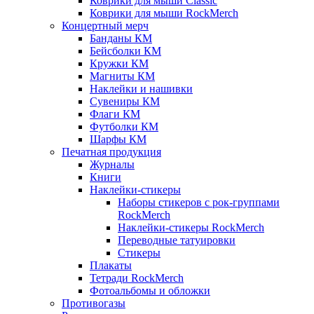
Коврики для мыши Classic
Коврики для мыши RockMerch
Концертный мерч
Банданы КМ
Бейсболки КМ
Кружки КМ
Магниты КМ
Наклейки и нашивки
Сувениры КМ
Флаги КМ
Футболки КМ
Шарфы КМ
Печатная продукция
Журналы
Книги
Наклейки-стикеры
Наборы стикеров с рок-группами
RockMerch
Наклейки-стикеры RockMerch
Переводные татуировки
Стикеры
Плакаты
Тетради RockMerch
Фотоальбомы и обложки
Противогазы