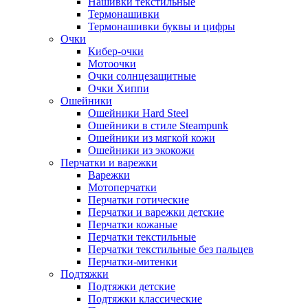
Нашивки текстильные
Термонашивки
Термонашивки буквы и цифры
Очки
Кибер-очки
Мотоочки
Очки солнцезащитные
Очки Хиппи
Ошейники
Ошейники Hard Steel
Ошейники в стиле Steampunk
Ошейники из мягкой кожи
Ошейники из экокожи
Перчатки и варежки
Варежки
Мотоперчатки
Перчатки готические
Перчатки и варежки детские
Перчатки кожаные
Перчатки текстильные
Перчатки текстильные без пальцев
Перчатки-митенки
Подтяжки
Подтяжки детские
Подтяжки классические