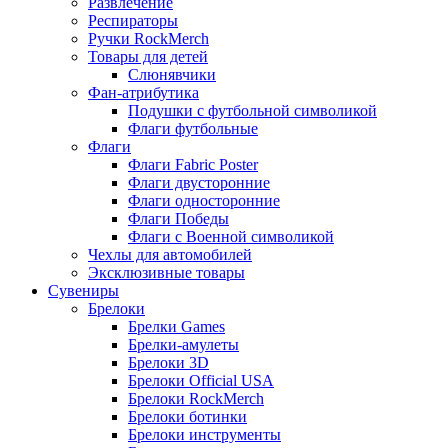
Развлечение
Респираторы
Ручки RockMerch
Товары для детей
Слюнявчики
Фан-атрибутика
Подушки с футбольной символикой
Флаги футбольные
Флаги
Флаги Fabric Poster
Флаги двусторонние
Флаги односторонние
Флаги Победы
Флаги с Военной символикой
Чехлы для автомобилей
Эксклюзивные товары
Сувениры
Брелоки
Брелки Games
Брелки-амулеты
Брелоки 3D
Брелоки Official USA
Брелоки RockMerch
Брелоки ботинки
Брелоки инструменты