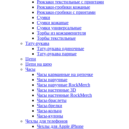
Рюкзаки текстильные с принтами
Рюкзаки-гробики кожаные
Рюкзаки-гробики с принтами
Сумки
Сумки кожаные
Сумки универсальные
Торбы из кожзаменителя
Торбы текстильные
Тату-рукава
Тату-рукава одиночные
Тату-рукава парные
Цепи
Цепи на шею
Часы
Часы карманные на цепочке
Часы наручные
Часы наручные RockMerch
Часы настенные 3D
Часы настенные RockMerch
Часы-браслеты
Часы-брелки
Часы-кольца
Часы-кулоны
Чехлы для телефонов
Чехлы для Apple iPhone