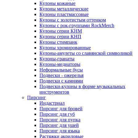
Кулоны кожаные
Кулоны металлические
Кулоны пластмассовые
Кулоны с золотистым оттенком
Кулоны с рок-группами RockMerch
Кулоны серии КНМ
Кулоны серии КНП
Кулоны стимпанк
Кулоны хромированные
Кулоны-амулеты со славянской символикой
Кулоны-гранаты
Кулоны-медиаторы
Неформальные бусы
Подвески - ожерелья
Подвески с камнями
Подвески-кулоны в форме музыкальных
инструментов
Пирсинг
Индастриал
Пирсинг для бровей
Пирсинг для губ
Пирсинг для пупка
Пирсинг для ушей
Пирсинг для языка
Растяжки акриловые