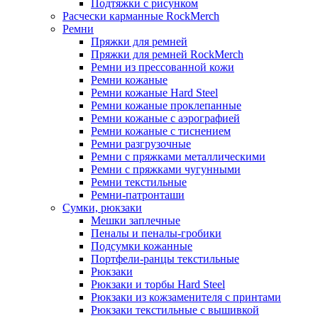
Подтяжки с рисунком
Расчески карманные RockMerch
Ремни
Пряжки для ремней
Пряжки для ремней RockMerch
Ремни из прессованной кожи
Ремни кожаные
Ремни кожаные Hard Steel
Ремни кожаные проклепанные
Ремни кожаные с аэрографией
Ремни кожаные с тиснением
Ремни разгрузочные
Ремни с пряжками металлическими
Ремни с пряжками чугунными
Ремни текстильные
Ремни-патронташи
Сумки, рюкзаки
Мешки заплечные
Пеналы и пеналы-гробики
Подсумки кожанные
Портфели-ранцы текстильные
Рюкзаки
Рюкзаки и торбы Hard Steel
Рюкзаки из кожзаменителя с принтами
Рюкзаки текстильные с вышивкой