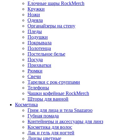
Елочные шары RockMerch
Кружки
Ножи
Одеяла
Органайзеры на стену
Пледы
Подушки
Покрывала
Полотенца
Постельное белье
Посуда
Прихватки
Рюмки
Свечи
Тарелки с рок-группами
Телефоны
Чашки кофейные RockMerch
Шторы для ванной
Косметика
Грим для лица и тела Snazaroo
Губная помада
Контейнеры и аксессуары для линз
Косметика для волос
Лак и гель для ногтей
Линзы цветные