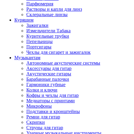
Парфюмерия
Растворы и капли для линз
Склеральные линзы
Курящим
Зажигалки
Измельчители Табака
Курительные трубки
Пепельницы
Портсигары
Чехлы для сигарет и зажигалок
Музыкантам
Автономные акустические системы
Аксессуары для гитар
Акустические гитары
Барабанные палочки
Гармоники губные
Колки и ключи
Кофры и чехлы для гитар
Медиаторы с принтами
Микрофоны
Подставки и кронштейны
Ремни для гитар
Скрипки
Струны для гитар
Ударные музыкальные инструменты