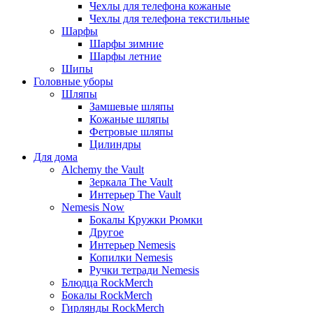
Чехлы для телефона кожаные
Чехлы для телефона текстильные
Шарфы
Шарфы зимние
Шарфы летние
Шипы
Головные уборы
Шляпы
Замшевые шляпы
Кожаные шляпы
Фетровые шляпы
Цилиндры
Для дома
Alchemy the Vault
Зеркала The Vault
Интерьер The Vault
Nemesis Now
Бокалы Кружки Рюмки
Другое
Интерьер Nemesis
Копилки Nemesis
Ручки тетради Nemesis
Блюдца RockMerch
Бокалы RockMerch
Гирлянды RockMerch