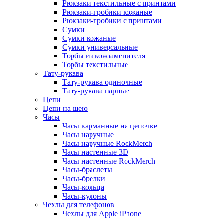
Рюкзаки текстильные с принтами
Рюкзаки-гробики кожаные
Рюкзаки-гробики с принтами
Сумки
Сумки кожаные
Сумки универсальные
Торбы из кожзаменителя
Торбы текстильные
Тату-рукава
Тату-рукава одиночные
Тату-рукава парные
Цепи
Цепи на шею
Часы
Часы карманные на цепочке
Часы наручные
Часы наручные RockMerch
Часы настенные 3D
Часы настенные RockMerch
Часы-браслеты
Часы-брелки
Часы-кольца
Часы-кулоны
Чехлы для телефонов
Чехлы для Apple iPhone