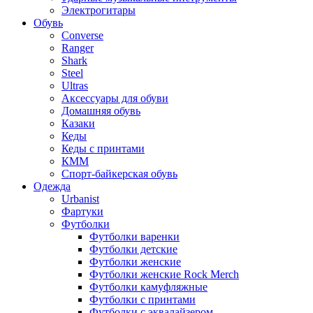
Электрогитары
Обувь
Converse
Ranger
Shark
Steel
Ultras
Аксессуары для обуви
Домашняя обувь
Казаки
Кеды
Кеды с принтами
КММ
Спорт-байкерская обувь
Одежда
Urbanist
Фартуки
Футболки
Футболки варенки
Футболки детские
Футболки женские
Футболки женские Rock Merch
Футболки камуфляжные
Футболки с принтами
Футболки с эквалайзером