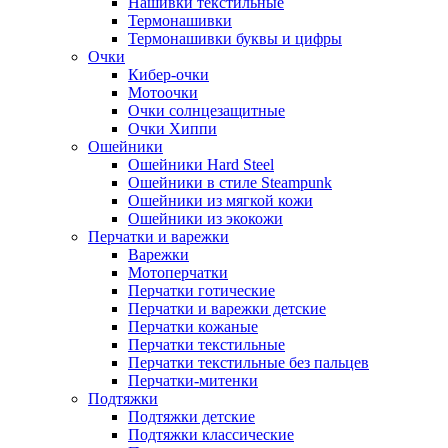
Нашивки текстильные
Термонашивки
Термонашивки буквы и цифры
Очки
Кибер-очки
Мотоочки
Очки солнцезащитные
Очки Хиппи
Ошейники
Ошейники Hard Steel
Ошейники в стиле Steampunk
Ошейники из мягкой кожи
Ошейники из экокожи
Перчатки и варежки
Варежки
Мотоперчатки
Перчатки готические
Перчатки и варежки детские
Перчатки кожаные
Перчатки текстильные
Перчатки текстильные без пальцев
Перчатки-митенки
Подтяжки
Подтяжки детские
Подтяжки классические