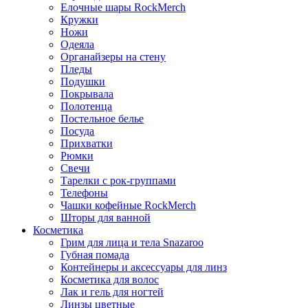
Елочные шары RockMerch
Кружки
Ножи
Одеяла
Органайзеры на стену
Пледы
Подушки
Покрывала
Полотенца
Постельное белье
Посуда
Прихватки
Рюмки
Свечи
Тарелки с рок-группами
Телефоны
Чашки кофейные RockMerch
Шторы для ванной
Косметика
Грим для лица и тела Snazaroo
Губная помада
Контейнеры и аксессуары для линз
Косметика для волос
Лак и гель для ногтей
Линзы цветные