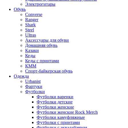
Электрогитары
Обувь
Converse
Ranger
Shark
Steel
Ultras
Аксессуары для обуви
Домашняя обувь
Казаки
Кеды
Кеды с принтами
КММ
Спорт-байкерская обувь
Одежда
Urbanist
Фартуки
Футболки
Футболки варенки
Футболки детские
Футболки женские
Футболки женские Rock Merch
Футболки камуфляжные
Футболки с принтами
Футболки с эквалайзером