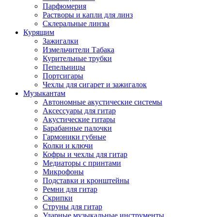
Парфюмерия
Растворы и капли для линз
Склеральные линзы
Курящим
Зажигалки
Измельчители Табака
Курительные трубки
Пепельницы
Портсигары
Чехлы для сигарет и зажигалок
Музыкантам
Автономные акустические системы
Аксессуары для гитар
Акустические гитары
Барабанные палочки
Гармоники губные
Колки и ключи
Кофры и чехлы для гитар
Медиаторы с принтами
Микрофоны
Подставки и кронштейны
Ремни для гитар
Скрипки
Струны для гитар
Ударные музыкальные инструменты