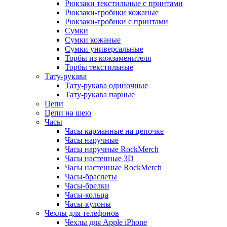
Рюкзаки текстильные с принтами
Рюкзаки-гробики кожаные
Рюкзаки-гробики с принтами
Сумки
Сумки кожаные
Сумки универсальные
Торбы из кожзаменителя
Торбы текстильные
Тату-рукава
Тату-рукава одиночные
Тату-рукава парные
Цепи
Цепи на шею
Часы
Часы карманные на цепочке
Часы наручные
Часы наручные RockMerch
Часы настенные 3D
Часы настенные RockMerch
Часы-браслеты
Часы-брелки
Часы-кольца
Часы-кулоны
Чехлы для телефонов
Чехлы для Apple iPhone