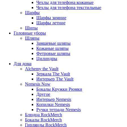
Чехлы для телефона кожаные
Чехлы для телефона текстильные
Шарфы
Шарфы зимние
Шарфы летние
Шипы
Головные уборы
Шляпы
Замшевые шляпы
Кожаные шляпы
Фетровые шляпы
Цилиндры
Для дома
Alchemy the Vault
Зеркала The Vault
Интерьер The Vault
Nemesis Now
Бокалы Кружки Рюмки
Другое
Интерьер Nemesis
Копилки Nemesis
Ручки тетради Nemesis
Блюдца RockMerch
Бокалы RockMerch
Гирлянды RockMerch