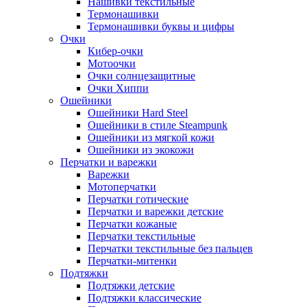
Нашивки текстильные
Термонашивки
Термонашивки буквы и цифры
Очки
Кибер-очки
Мотоочки
Очки солнцезащитные
Очки Хиппи
Ошейники
Ошейники Hard Steel
Ошейники в стиле Steampunk
Ошейники из мягкой кожи
Ошейники из экокожи
Перчатки и варежки
Варежки
Мотоперчатки
Перчатки готические
Перчатки и варежки детские
Перчатки кожаные
Перчатки текстильные
Перчатки текстильные без пальцев
Перчатки-митенки
Подтяжки
Подтяжки детские
Подтяжки классические