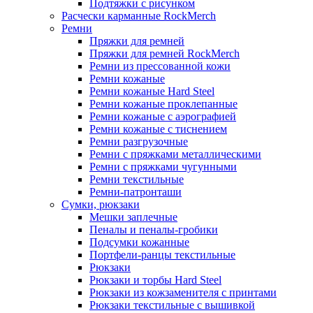
Подтяжки с рисунком
Расчески карманные RockMerch
Ремни
Пряжки для ремней
Пряжки для ремней RockMerch
Ремни из прессованной кожи
Ремни кожаные
Ремни кожаные Hard Steel
Ремни кожаные проклепанные
Ремни кожаные с аэрографией
Ремни кожаные с тиснением
Ремни разгрузочные
Ремни с пряжками металлическими
Ремни с пряжками чугунными
Ремни текстильные
Ремни-патронташи
Сумки, рюкзаки
Мешки заплечные
Пеналы и пеналы-гробики
Подсумки кожанные
Портфели-ранцы текстильные
Рюкзаки
Рюкзаки и торбы Hard Steel
Рюкзаки из кожзаменителя с принтами
Рюкзаки текстильные с вышивкой