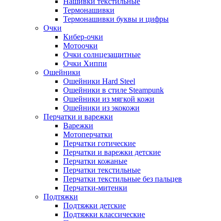
Нашивки текстильные
Термонашивки
Термонашивки буквы и цифры
Очки
Кибер-очки
Мотоочки
Очки солнцезащитные
Очки Хиппи
Ошейники
Ошейники Hard Steel
Ошейники в стиле Steampunk
Ошейники из мягкой кожи
Ошейники из экокожи
Перчатки и варежки
Варежки
Мотоперчатки
Перчатки готические
Перчатки и варежки детские
Перчатки кожаные
Перчатки текстильные
Перчатки текстильные без пальцев
Перчатки-митенки
Подтяжки
Подтяжки детские
Подтяжки классические