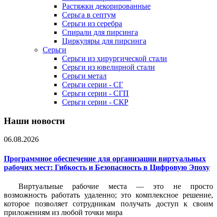
Растяжки декорированные
Серьга в септум
Серьги из серебра
Спирали для пирсинга
Циркуляры для пирсинга
Серьги
Серьги из хирургической стали
Серьги из ювелирной стали
Серьги метал
Серьги серии - СГ
Серьги серии - СГП
Серьги серии - СКР
Наши новости
06.08.2026
Программное обеспечение для организации виртуальных
рабочих мест: Гибкость и Безопасность в Цифровую Эпоху
Виртуальные рабочие места — это не просто
возможность работать удаленно; это комплексное решение,
которое позволяет сотрудникам получать доступ к своим
приложениям из любой точки мира