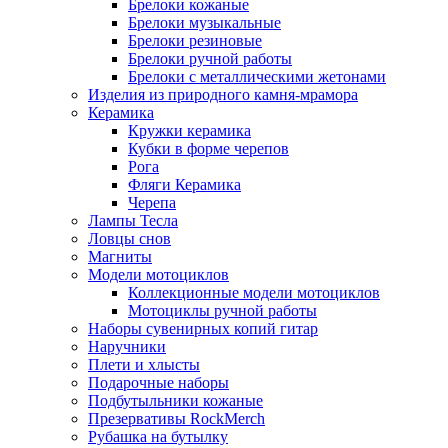
Брелоки кожаные
Брелоки музыкальные
Брелоки резиновые
Брелоки ручной работы
Брелоки с металлическими жетонами
Изделия из природного камня-мрамора
Керамика
Кружки керамика
Кубки в форме черепов
Рога
Фляги Керамика
Черепа
Лампы Тесла
Ловцы снов
Магниты
Модели мотоциклов
Коллекционные модели мотоциклов
Мотоциклы ручной работы
Наборы сувенирных копий гитар
Наручники
Плети и хлысты
Подарочные наборы
Подбутыльники кожаные
Презервативы RockMerch
Рубашка на бутылку