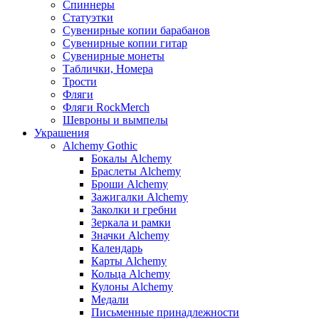
Спиннеры
Статуэтки
Сувенирные копии барабанов
Сувенирные копии гитар
Сувенирные монеты
Таблички, Номера
Трости
Фляги
Фляги RockMerch
Шевроны и вымпелы
Украшения
Alchemy Gothic
Бокалы Alchemy
Браслеты Alchemy
Броши Alchemy
Зажигалки Alchemy
Заколки и гребни
Зеркала и рамки
Значки Alchemy
Календарь
Карты Alchemy
Кольца Alchemy
Кулоны Alchemy
Медали
Письменные принадлежности