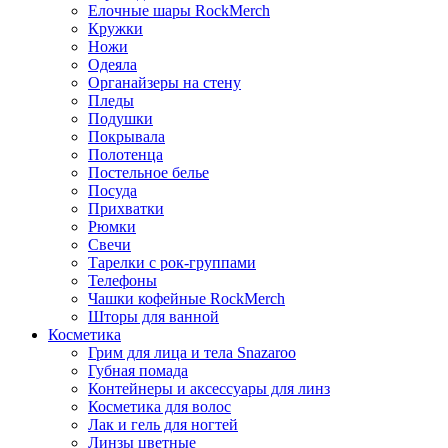
Елочные шары RockMerch
Кружки
Ножи
Одеяла
Органайзеры на стену
Пледы
Подушки
Покрывала
Полотенца
Постельное белье
Посуда
Прихватки
Рюмки
Свечи
Тарелки с рок-группами
Телефоны
Чашки кофейные RockMerch
Шторы для ванной
Косметика
Грим для лица и тела Snazaroo
Губная помада
Контейнеры и аксессуары для линз
Косметика для волос
Лак и гель для ногтей
Линзы цветные