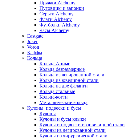
Пряжки Alchemy
Пуговицы и запонки
Серьги Alchemy
Флаги Alchemy
Футболки Alchemy
Часы Alchemy
Eastgate
Joker
Voron
Каффы
Кольца
Кольца Аниме
Кольца безразмерные
Кольца из легированной стали
Кольца из ювелирной стали
Кольца на две фаланги
Кольца стальные
Кольца-когти
Металлические кольца
Кулоны, подвески и бусы
Кулоны
Кулоны и бусы клыки
Кулоны и подвески из ювелирной стали
Кулоны из легированной стали
Кулоны из хирургической стали