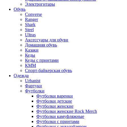
Электрогитары
Обувь
Converse
Ranger
Shark
Steel
Ultras
Аксессуары для обуви
Домашняя обувь
Казаки
Кеды
Кеды с принтами
КММ
Спорт-байкерская обувь
Одежда
Urbanist
Фартуки
Футболки
Футболки варенки
Футболки детские
Футболки женские
Футболки женские Rock Merch
Футболки камуфляжные
Футболки с принтами
Футболки с эквалайзером