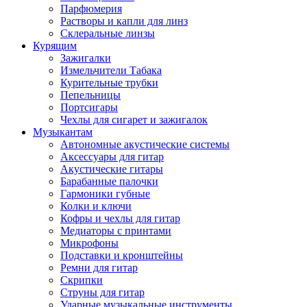
Парфюмерия
Растворы и капли для линз
Склеральные линзы
Курящим
Зажигалки
Измельчители Табака
Курительные трубки
Пепельницы
Портсигары
Чехлы для сигарет и зажигалок
Музыкантам
Автономные акустические системы
Аксессуары для гитар
Акустические гитары
Барабанные палочки
Гармоники губные
Колки и ключи
Кофры и чехлы для гитар
Медиаторы с принтами
Микрофоны
Подставки и кронштейны
Ремни для гитар
Скрипки
Струны для гитар
Ударные музыкальные инструменты