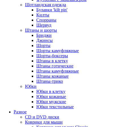
Шотландская одежда
Булавки 'kilt pin'
Килты
Спорраны
Шервуд
Штаны и шорты
Бриджи
Джинсы
Шорты
Шорты камуфляжные
Шорты-боксеры
Штаны в клетку
Штаны готические
Штаны камуфляжные
Штаны кожаные
Штаны-трико
Юбки
Юбки в клетку
Юбки кожаные
Юбки мужские
Юбки текстильные
Разное
CD и DVD диски
Коврики для мыши