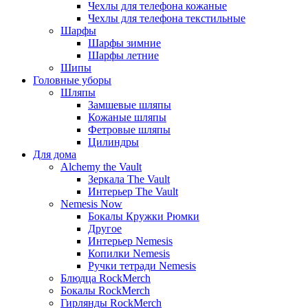
Чехлы для телефона кожаные
Чехлы для телефона текстильные
Шарфы
Шарфы зимние
Шарфы летние
Шипы
Головные уборы
Шляпы
Замшевые шляпы
Кожаные шляпы
Фетровые шляпы
Цилиндры
Для дома
Alchemy the Vault
Зеркала The Vault
Интерьер The Vault
Nemesis Now
Бокалы Кружки Рюмки
Другое
Интерьер Nemesis
Копилки Nemesis
Ручки тетради Nemesis
Блюдца RockMerch
Бокалы RockMerch
Гирлянды RockMerch