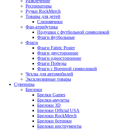
Развлечение
Респираторы
Ручки RockMerch
Товары для детей
Слюнявчики
Фан-атрибутика
Подушки с футбольной символикой
Флаги футбольные
Флаги
Флаги Fabric Poster
Флаги двусторонние
Флаги односторонние
Флаги Победы
Флаги с Военной символикой
Чехлы для автомобилей
Эксклюзивные товары
Сувениры
Брелоки
Брелки Games
Брелки-амулеты
Брелоки 3D
Брелоки Official USA
Брелоки RockMerch
Брелоки ботинки
Брелоки инструменты