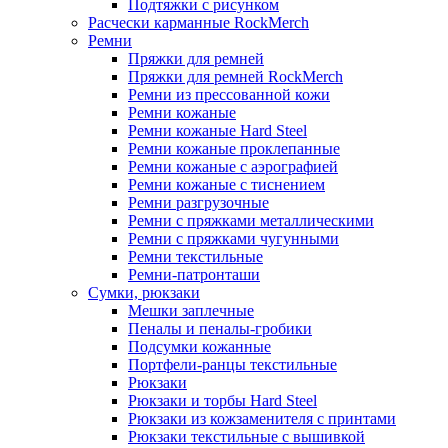
Подтяжки с рисунком
Расчески карманные RockMerch
Ремни
Пряжки для ремней
Пряжки для ремней RockMerch
Ремни из прессованной кожи
Ремни кожаные
Ремни кожаные Hard Steel
Ремни кожаные проклепанные
Ремни кожаные с аэрографией
Ремни кожаные с тиснением
Ремни разгрузочные
Ремни с пряжками металлическими
Ремни с пряжками чугунными
Ремни текстильные
Ремни-патронташи
Сумки, рюкзаки
Мешки заплечные
Пеналы и пеналы-гробики
Подсумки кожанные
Портфели-ранцы текстильные
Рюкзаки
Рюкзаки и торбы Hard Steel
Рюкзаки из кожзаменителя с принтами
Рюкзаки текстильные с вышивкой