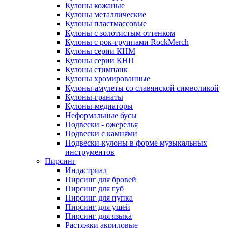
Кулоны кожаные
Кулоны металлические
Кулоны пластмассовые
Кулоны с золотистым оттенком
Кулоны с рок-группами RockMerch
Кулоны серии КНМ
Кулоны серии КНП
Кулоны стимпанк
Кулоны хромированные
Кулоны-амулеты со славянской символикой
Кулоны-гранаты
Кулоны-медиаторы
Неформальные бусы
Подвески - ожерелья
Подвески с камнями
Подвески-кулоны в форме музыкальных
инструментов
Пирсинг
Индастриал
Пирсинг для бровей
Пирсинг для губ
Пирсинг для пупка
Пирсинг для ушей
Пирсинг для языка
Растяжки акриловые