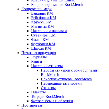
Коврики для мыши Classic
Коврики для мыши RockMerch
Концертный мерч
Банданы КМ
Бейсболки КМ
Кружки КМ
Магниты КМ
Наклейки и нашивки
Сувениры КМ
Флаги КМ
Футболки КМ
Шарфы КМ
Печатная продукция
Журналы
Книги
Наклейки-стикеры
Наборы стикеров с рок-группами
RockMerch
Наклейки-стикеры RockMerch
Переводные татуировки
Стикеры
Плакаты
Тетради RockMerch
Фотоальбомы и обложки
Противогазы