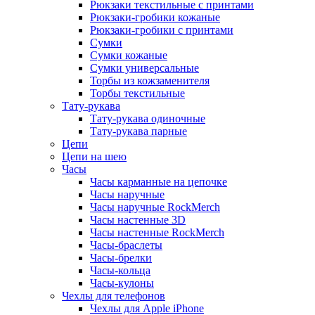
Рюкзаки текстильные с принтами
Рюкзаки-гробики кожаные
Рюкзаки-гробики с принтами
Сумки
Сумки кожаные
Сумки универсальные
Торбы из кожзаменителя
Торбы текстильные
Тату-рукава
Тату-рукава одиночные
Тату-рукава парные
Цепи
Цепи на шею
Часы
Часы карманные на цепочке
Часы наручные
Часы наручные RockMerch
Часы настенные 3D
Часы настенные RockMerch
Часы-браслеты
Часы-брелки
Часы-кольца
Часы-кулоны
Чехлы для телефонов
Чехлы для Apple iPhone