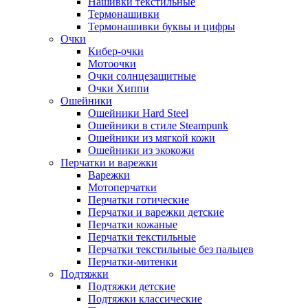
Нашивки текстильные
Термонашивки
Термонашивки буквы и цифры
Очки
Кибер-очки
Мотоочки
Очки солнцезащитные
Очки Хиппи
Ошейники
Ошейники Hard Steel
Ошейники в стиле Steampunk
Ошейники из мягкой кожи
Ошейники из экокожи
Перчатки и варежки
Варежки
Мотоперчатки
Перчатки готические
Перчатки и варежки детские
Перчатки кожаные
Перчатки текстильные
Перчатки текстильные без пальцев
Перчатки-митенки
Подтяжки
Подтяжки детские
Подтяжки классические