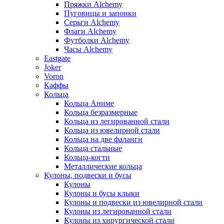
Пряжки Alchemy
Пуговицы и запонки
Серьги Alchemy
Флаги Alchemy
Футболки Alchemy
Часы Alchemy
Eastgate
Joker
Voron
Каффы
Кольца
Кольца Аниме
Кольца безразмерные
Кольца из легированной стали
Кольца из ювелирной стали
Кольца на две фаланги
Кольца стальные
Кольца-когти
Металлические кольца
Кулоны, подвески и бусы
Кулоны
Кулоны и бусы клыки
Кулоны и подвески из ювелирной стали
Кулоны из легированной стали
Кулоны из хирургической стали