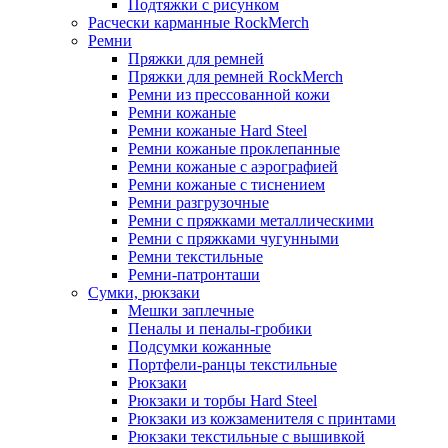
Подтяжки с рисунком
Расчески карманные RockMerch
Ремни
Пряжки для ремней
Пряжки для ремней RockMerch
Ремни из прессованной кожи
Ремни кожаные
Ремни кожаные Hard Steel
Ремни кожаные проклепанные
Ремни кожаные с аэрографией
Ремни кожаные с тиснением
Ремни разгрузочные
Ремни с пряжками металлическими
Ремни с пряжками чугунными
Ремни текстильные
Ремни-патронташи
Сумки, рюкзаки
Мешки заплечные
Пеналы и пеналы-гробики
Подсумки кожанные
Портфели-ранцы текстильные
Рюкзаки
Рюкзаки и торбы Hard Steel
Рюкзаки из кожзаменителя с принтами
Рюкзаки текстильные с вышивкой