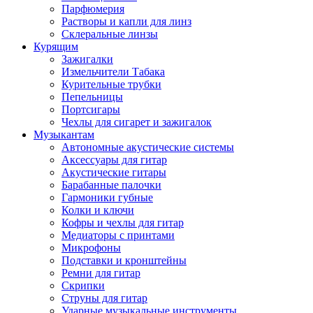
Парфюмерия
Растворы и капли для линз
Склеральные линзы
Курящим
Зажигалки
Измельчители Табака
Курительные трубки
Пепельницы
Портсигары
Чехлы для сигарет и зажигалок
Музыкантам
Автономные акустические системы
Аксессуары для гитар
Акустические гитары
Барабанные палочки
Гармоники губные
Колки и ключи
Кофры и чехлы для гитар
Медиаторы с принтами
Микрофоны
Подставки и кронштейны
Ремни для гитар
Скрипки
Струны для гитар
Ударные музыкальные инструменты