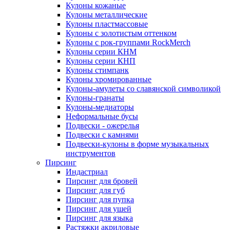
Кулоны кожаные
Кулоны металлические
Кулоны пластмассовые
Кулоны с золотистым оттенком
Кулоны с рок-группами RockMerch
Кулоны серии КНМ
Кулоны серии КНП
Кулоны стимпанк
Кулоны хромированные
Кулоны-амулеты со славянской символикой
Кулоны-гранаты
Кулоны-медиаторы
Неформальные бусы
Подвески - ожерелья
Подвески с камнями
Подвески-кулоны в форме музыкальных
инструментов
Пирсинг
Индастриал
Пирсинг для бровей
Пирсинг для губ
Пирсинг для пупка
Пирсинг для ушей
Пирсинг для языка
Растяжки акриловые