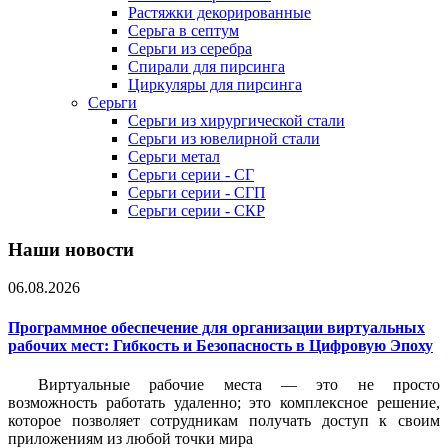
Растяжки декорированные
Серьга в септум
Серьги из серебра
Спирали для пирсинга
Циркуляры для пирсинга
Серьги
Серьги из хирургической стали
Серьги из ювелирной стали
Серьги метал
Серьги серии - СГ
Серьги серии - СГП
Серьги серии - СКР
Наши новости
06.08.2026
Программное обеспечение для организации виртуальных
рабочих мест: Гибкость и Безопасность в Цифровую Эпоху
Виртуальные рабочие места — это не просто
возможность работать удаленно; это комплексное решение,
которое позволяет сотрудникам получать доступ к своим
приложениям из любой точки мира