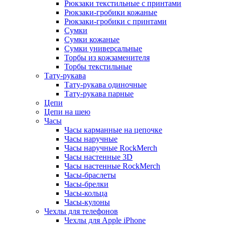
Рюкзаки текстильные с принтами
Рюкзаки-гробики кожаные
Рюкзаки-гробики с принтами
Сумки
Сумки кожаные
Сумки универсальные
Торбы из кожзаменителя
Торбы текстильные
Тату-рукава
Тату-рукава одиночные
Тату-рукава парные
Цепи
Цепи на шею
Часы
Часы карманные на цепочке
Часы наручные
Часы наручные RockMerch
Часы настенные 3D
Часы настенные RockMerch
Часы-браслеты
Часы-брелки
Часы-кольца
Часы-кулоны
Чехлы для телефонов
Чехлы для Apple iPhone