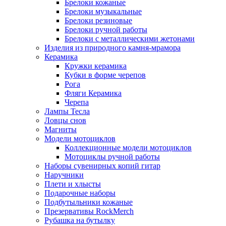
Брелоки кожаные
Брелоки музыкальные
Брелоки резиновые
Брелоки ручной работы
Брелоки с металлическими жетонами
Изделия из природного камня-мрамора
Керамика
Кружки керамика
Кубки в форме черепов
Рога
Фляги Керамика
Черепа
Лампы Тесла
Ловцы снов
Магниты
Модели мотоциклов
Коллекционные модели мотоциклов
Мотоциклы ручной работы
Наборы сувенирных копий гитар
Наручники
Плети и хлысты
Подарочные наборы
Подбутыльники кожаные
Презервативы RockMerch
Рубашка на бутылку