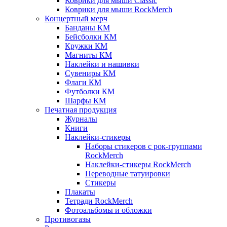
Коврики для мыши Classic
Коврики для мыши RockMerch
Концертный мерч
Банданы КМ
Бейсболки КМ
Кружки КМ
Магниты КМ
Наклейки и нашивки
Сувениры КМ
Флаги КМ
Футболки КМ
Шарфы КМ
Печатная продукция
Журналы
Книги
Наклейки-стикеры
Наборы стикеров с рок-группами
RockMerch
Наклейки-стикеры RockMerch
Переводные татуировки
Стикеры
Плакаты
Тетради RockMerch
Фотоальбомы и обложки
Противогазы