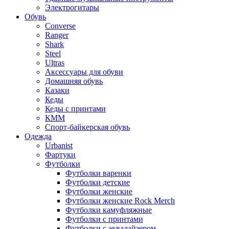
Электрогитары
Обувь
Converse
Ranger
Shark
Steel
Ultras
Аксессуары для обуви
Домашняя обувь
Казаки
Кеды
Кеды с принтами
КММ
Спорт-байкерская обувь
Одежда
Urbanist
Фартуки
Футболки
Футболки варенки
Футболки детские
Футболки женские
Футболки женские Rock Merch
Футболки камуфляжные
Футболки с принтами
Футболки с эквалайзером