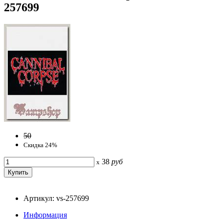
257699
50
Скидка 24%
38
руб
x
Артикул: vs-257699
Информация