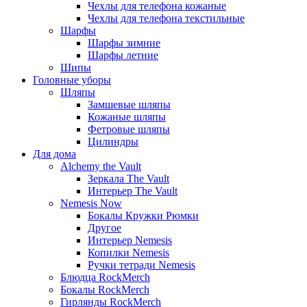
Чехлы для телефона кожаные
Чехлы для телефона текстильные
Шарфы
Шарфы зимние
Шарфы летние
Шипы
Головные уборы
Шляпы
Замшевые шляпы
Кожаные шляпы
Фетровые шляпы
Цилиндры
Для дома
Alchemy the Vault
Зеркала The Vault
Интерьер The Vault
Nemesis Now
Бокалы Кружки Рюмки
Другое
Интерьер Nemesis
Копилки Nemesis
Ручки тетради Nemesis
Блюдца RockMerch
Бокалы RockMerch
Гирлянды RockMerch