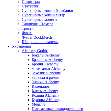
Спиннеры
Статуэтки
Сувенирные копии барабанов
Сувенирные копии гитар
Сувенирные монеты
Таблички, Номера
Трости
Фляги
Фляги RockMerch
Шевроны и вымпелы
Украшения
Alchemy Gothic
Бокалы Alchemy
Браслеты Alchemy
Броши Alchemy
Зажигалки Alchemy
Заколки и гребни
Зеркала и рамки
Значки Alchemy
Календарь
Карты Alchemy
Кольца Alchemy
Кулоны Alchemy
Медали
Письменные принадлежности