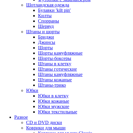
Шотландская одежда
Булавки 'kilt pin'
Килты
Спорраны
Шервуд
Штаны и шорты
Бриджи
Джинсы
Шорты
Шорты камуфляжные
Шорты-боксеры
Штаны в клетку
Штаны готические
Штаны камуфляжные
Штаны кожаные
Штаны-трико
Юбки
Юбки в клетку
Юбки кожаные
Юбки мужские
Юбки текстильные
Разное
CD и DVD диски
Коврики для мыши