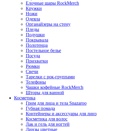
Елочные шары RockMerch
Кружки
Ножи
Одеяла
Органайзеры на стену
Пледы
Подушки
Покрывала
Полотенца
Постельное белье
Посуда
Прихватки
Рюмки
Свечи
Тарелки с рок-группами
Телефоны
Чашки кофейные RockMerch
Шторы для ванной
Косметика
Грим для лица и тела Snazaroo
Губная помада
Контейнеры и аксессуары для линз
Косметика для волос
Лак и гель для ногтей
Линзы цветные