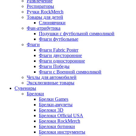
Развлечение
Респираторы
Ручки RockMerch
Товары для детей
Слюнявчики
Фан-атрибутика
Подушки с футбольной символикой
Флаги футбольные
Флаги
Флаги Fabric Poster
Флаги двусторонние
Флаги односторонние
Флаги Победы
Флаги с Военной символикой
Чехлы для автомобилей
Эксклюзивные товары
Сувениры
Брелоки
Брелки Games
Брелки-амулеты
Брелоки 3D
Брелоки Official USA
Брелоки RockMerch
Брелоки ботинки
Брелоки инструменты