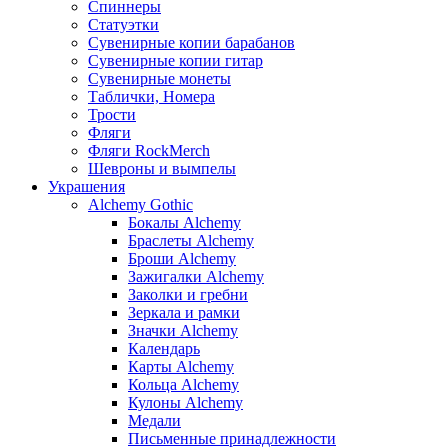
Спиннеры
Статуэтки
Сувенирные копии барабанов
Сувенирные копии гитар
Сувенирные монеты
Таблички, Номера
Трости
Фляги
Фляги RockMerch
Шевроны и вымпелы
Украшения
Alchemy Gothic
Бокалы Alchemy
Браслеты Alchemy
Броши Alchemy
Зажигалки Alchemy
Заколки и гребни
Зеркала и рамки
Значки Alchemy
Календарь
Карты Alchemy
Кольца Alchemy
Кулоны Alchemy
Медали
Письменные принадлежности