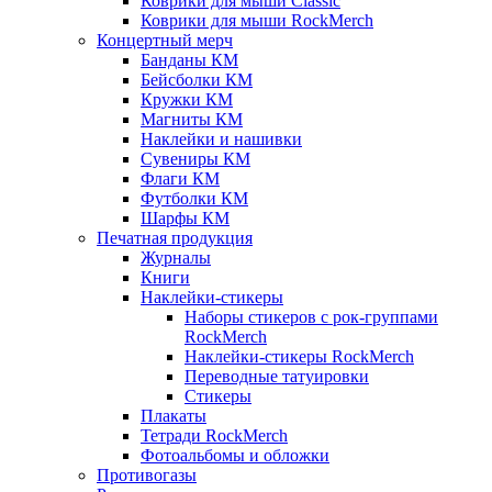
Коврики для мыши Classic
Коврики для мыши RockMerch
Концертный мерч
Банданы КМ
Бейсболки КМ
Кружки КМ
Магниты КМ
Наклейки и нашивки
Сувениры КМ
Флаги КМ
Футболки КМ
Шарфы КМ
Печатная продукция
Журналы
Книги
Наклейки-стикеры
Наборы стикеров с рок-группами
RockMerch
Наклейки-стикеры RockMerch
Переводные татуировки
Стикеры
Плакаты
Тетради RockMerch
Фотоальбомы и обложки
Противогазы