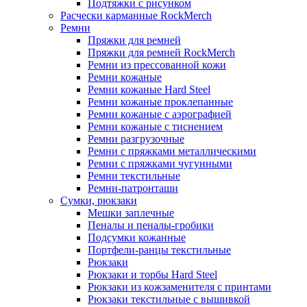
Подтяжки с рисунком
Расчески карманные RockMerch
Ремни
Пряжки для ремней
Пряжки для ремней RockMerch
Ремни из прессованной кожи
Ремни кожаные
Ремни кожаные Hard Steel
Ремни кожаные проклепанные
Ремни кожаные с аэрографией
Ремни кожаные с тиснением
Ремни разгрузочные
Ремни с пряжками металлическими
Ремни с пряжками чугунными
Ремни текстильные
Ремни-патронташи
Сумки, рюкзаки
Мешки заплечные
Пеналы и пеналы-гробики
Подсумки кожанные
Портфели-ранцы текстильные
Рюкзаки
Рюкзаки и торбы Hard Steel
Рюкзаки из кожзаменителя с принтами
Рюкзаки текстильные с вышивкой