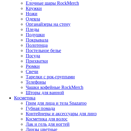
Елочные шары RockMerch
Кружки
Ножи
Одеяла
Органайзеры на стену
Пледы
Подушки
Покрывала
Полотенца
Постельное белье
Посуда
Прихватки
Рюмки
Свечи
Тарелки с рок-группами
Телефоны
Чашки кофейные RockMerch
Шторы для ванной
Косметика
Грим для лица и тела Snazaroo
Губная помада
Контейнеры и аксессуары для линз
Косметика для волос
Лак и гель для ногтей
Линзы цветные