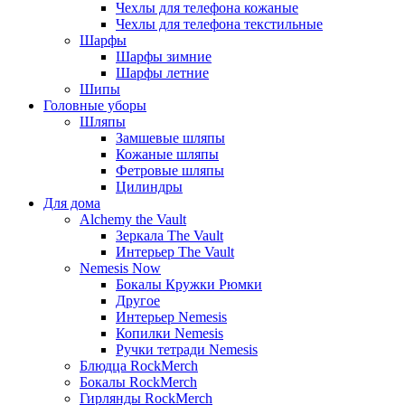
Чехлы для телефона кожаные
Чехлы для телефона текстильные
Шарфы
Шарфы зимние
Шарфы летние
Шипы
Головные уборы
Шляпы
Замшевые шляпы
Кожаные шляпы
Фетровые шляпы
Цилиндры
Для дома
Alchemy the Vault
Зеркала The Vault
Интерьер The Vault
Nemesis Now
Бокалы Кружки Рюмки
Другое
Интерьер Nemesis
Копилки Nemesis
Ручки тетради Nemesis
Блюдца RockMerch
Бокалы RockMerch
Гирлянды RockMerch