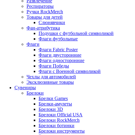
Развлечение
Респираторы
Ручки RockMerch
Товары для детей
Слюнявчики
Фан-атрибутика
Подушки с футбольной символикой
Флаги футбольные
Флаги
Флаги Fabric Poster
Флаги двусторонние
Флаги односторонние
Флаги Победы
Флаги с Военной символикой
Чехлы для автомобилей
Эксклюзивные товары
Сувениры
Брелоки
Брелки Games
Брелки-амулеты
Брелоки 3D
Брелоки Official USA
Брелоки RockMerch
Брелоки ботинки
Брелоки инструменты