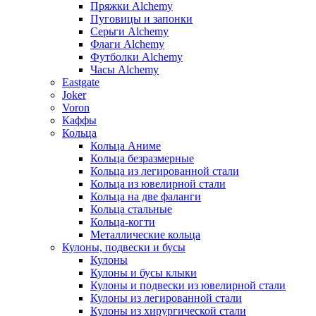
Пряжки Alchemy
Пуговицы и запонки
Серьги Alchemy
Флаги Alchemy
Футболки Alchemy
Часы Alchemy
Eastgate
Joker
Voron
Каффы
Кольца
Кольца Аниме
Кольца безразмерные
Кольца из легированной стали
Кольца из ювелирной стали
Кольца на две фаланги
Кольца стальные
Кольца-когти
Металлические кольца
Кулоны, подвески и бусы
Кулоны
Кулоны и бусы клыки
Кулоны и подвески из ювелирной стали
Кулоны из легированной стали
Кулоны из хирургической стали