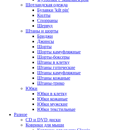
Шотландская одежда
Булавки 'kilt pin'
Килты
Спорраны
Шервуд
Штаны и шорты
Бриджи
Джинсы
Шорты
Шорты камуфляжные
Шорты-боксеры
Штаны в клетку
Штаны готические
Штаны камуфляжные
Штаны кожаные
Штаны-трико
Юбки
Юбки в клетку
Юбки кожаные
Юбки мужские
Юбки текстильные
Разное
CD и DVD диски
Коврики для мыши