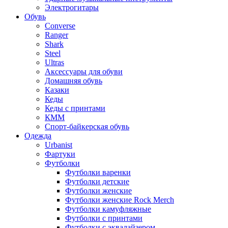
Электрогитары
Обувь
Converse
Ranger
Shark
Steel
Ultras
Аксессуары для обуви
Домашняя обувь
Казаки
Кеды
Кеды с принтами
КММ
Спорт-байкерская обувь
Одежда
Urbanist
Фартуки
Футболки
Футболки варенки
Футболки детские
Футболки женские
Футболки женские Rock Merch
Футболки камуфляжные
Футболки с принтами
Футболки с эквалайзером