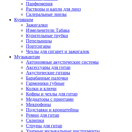
Парфюмерия
Растворы и капли для линз
Склеральные линзы
Курящим
Зажигалки
Измельчители Табака
Курительные трубки
Пепельницы
Портсигары
Чехлы для сигарет и зажигалок
Музыкантам
Автономные акустические системы
Аксессуары для гитар
Акустические гитары
Барабанные палочки
Гармоники губные
Колки и ключи
Кофры и чехлы для гитар
Медиаторы с принтами
Микрофоны
Подставки и кронштейны
Ремни для гитар
Скрипки
Струны для гитар
Ударные музыкальные инструменты