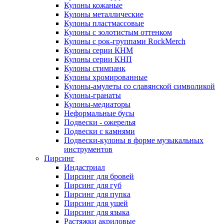
Кулоны кожаные
Кулоны металлические
Кулоны пластмассовые
Кулоны с золотистым оттенком
Кулоны с рок-группами RockMerch
Кулоны серии КНМ
Кулоны серии КНП
Кулоны стимпанк
Кулоны хромированные
Кулоны-амулеты со славянской символикой
Кулоны-гранаты
Кулоны-медиаторы
Неформальные бусы
Подвески - ожерелья
Подвески с камнями
Подвески-кулоны в форме музыкальных
инструментов
Пирсинг
Индастриал
Пирсинг для бровей
Пирсинг для губ
Пирсинг для пупка
Пирсинг для ушей
Пирсинг для языка
Растяжки акриловые