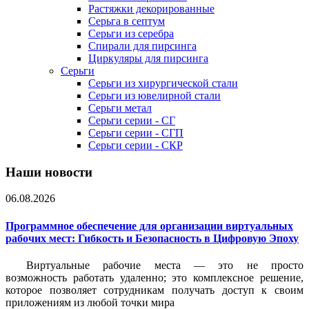
Растяжки декорированные
Серьга в септум
Серьги из серебра
Спирали для пирсинга
Циркуляры для пирсинга
Серьги
Серьги из хирургической стали
Серьги из ювелирной стали
Серьги метал
Серьги серии - СГ
Серьги серии - СГП
Серьги серии - СКР
Наши новости
06.08.2026
Программное обеспечение для организации виртуальных
рабочих мест: Гибкость и Безопасность в Цифровую Эпоху
Виртуальные рабочие места — это не просто
возможность работать удаленно; это комплексное решение,
которое позволяет сотрудникам получать доступ к своим
приложениям из любой точки мира