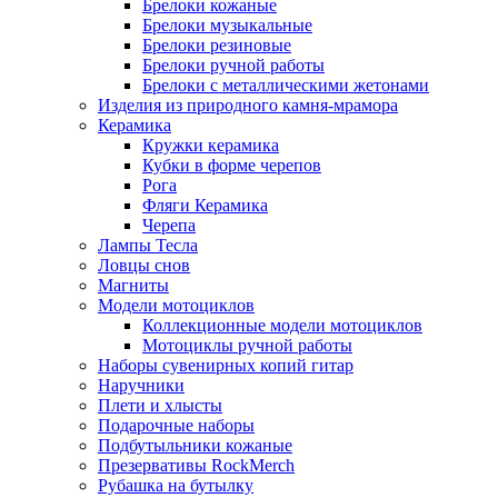
Брелоки кожаные
Брелоки музыкальные
Брелоки резиновые
Брелоки ручной работы
Брелоки с металлическими жетонами
Изделия из природного камня-мрамора
Керамика
Кружки керамика
Кубки в форме черепов
Рога
Фляги Керамика
Черепа
Лампы Тесла
Ловцы снов
Магниты
Модели мотоциклов
Коллекционные модели мотоциклов
Мотоциклы ручной работы
Наборы сувенирных копий гитар
Наручники
Плети и хлысты
Подарочные наборы
Подбутыльники кожаные
Презервативы RockMerch
Рубашка на бутылку