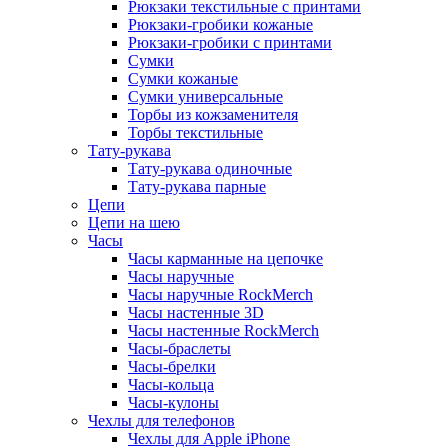
Рюкзаки текстильные с принтами
Рюкзаки-гробики кожаные
Рюкзаки-гробики с принтами
Сумки
Сумки кожаные
Сумки универсальные
Торбы из кожзаменителя
Торбы текстильные
Тату-рукава
Тату-рукава одиночные
Тату-рукава парные
Цепи
Цепи на шею
Часы
Часы карманные на цепочке
Часы наручные
Часы наручные RockMerch
Часы настенные 3D
Часы настенные RockMerch
Часы-браслеты
Часы-брелки
Часы-кольца
Часы-кулоны
Чехлы для телефонов
Чехлы для Apple iPhone