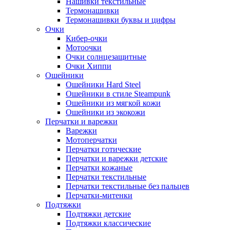
Нашивки текстильные
Термонашивки
Термонашивки буквы и цифры
Очки
Кибер-очки
Мотоочки
Очки солнцезащитные
Очки Хиппи
Ошейники
Ошейники Hard Steel
Ошейники в стиле Steampunk
Ошейники из мягкой кожи
Ошейники из экокожи
Перчатки и варежки
Варежки
Мотоперчатки
Перчатки готические
Перчатки и варежки детские
Перчатки кожаные
Перчатки текстильные
Перчатки текстильные без пальцев
Перчатки-митенки
Подтяжки
Подтяжки детские
Подтяжки классические