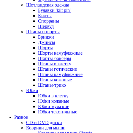
Шотландская одежда
Булавки 'kilt pin'
Килты
Спорраны
Шервуд
Штаны и шорты
Бриджи
Джинсы
Шорты
Шорты камуфляжные
Шорты-боксеры
Штаны в клетку
Штаны готические
Штаны камуфляжные
Штаны кожаные
Штаны-трико
Юбки
Юбки в клетку
Юбки кожаные
Юбки мужские
Юбки текстильные
Разное
CD и DVD диски
Коврики для мыши