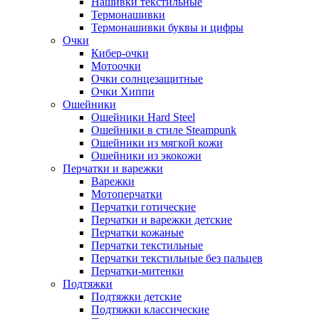
Нашивки текстильные
Термонашивки
Термонашивки буквы и цифры
Очки
Кибер-очки
Мотоочки
Очки солнцезащитные
Очки Хиппи
Ошейники
Ошейники Hard Steel
Ошейники в стиле Steampunk
Ошейники из мягкой кожи
Ошейники из экокожи
Перчатки и варежки
Варежки
Мотоперчатки
Перчатки готические
Перчатки и варежки детские
Перчатки кожаные
Перчатки текстильные
Перчатки текстильные без пальцев
Перчатки-митенки
Подтяжки
Подтяжки детские
Подтяжки классические