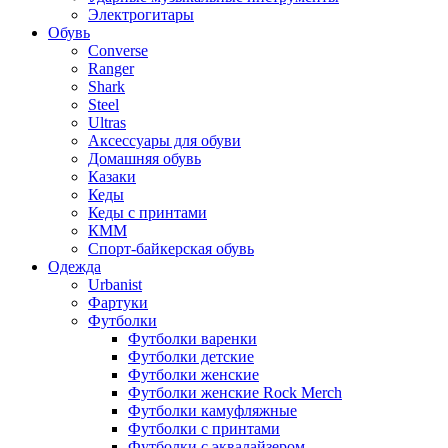
Электрогитары
Обувь
Converse
Ranger
Shark
Steel
Ultras
Аксессуары для обуви
Домашняя обувь
Казаки
Кеды
Кеды с принтами
КММ
Спорт-байкерская обувь
Одежда
Urbanist
Фартуки
Футболки
Футболки варенки
Футболки детские
Футболки женские
Футболки женские Rock Merch
Футболки камуфляжные
Футболки с принтами
Футболки с эквалайзером