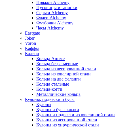
Пряжки Alchemy
Пуговицы и запонки
Серьги Alchemy
Флаги Alchemy
Футболки Alchemy
Часы Alchemy
Eastgate
Joker
Voron
Каффы
Кольца
Кольца Аниме
Кольца безразмерные
Кольца из легированной стали
Кольца из ювелирной стали
Кольца на две фаланги
Кольца стальные
Кольца-когти
Металлические кольца
Кулоны, подвески и бусы
Кулоны
Кулоны и бусы клыки
Кулоны и подвески из ювелирной стали
Кулоны из легированной стали
Кулоны из хирургической стали