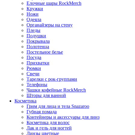
Елочные шары RockMerch
Кружки
Ножи
Одеяла
Органайзеры на стену
Пледы
Подушки
Покрывала
Полотенца
Постельное белье
Посуда
Прихватки
Рюмки
Свечи
Тарелки с рок-группами
Телефоны
Чашки кофейные RockMerch
Шторы для ванной
Косметика
Грим для лица и тела Snazaroo
Губная помада
Контейнеры и аксессуары для линз
Косметика для волос
Лак и гель для ногтей
Линзы цветные