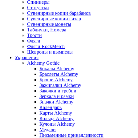
Спиннеры
Статуэтки
Сувенирные копии барабанов
Сувенирные копии гитар
Сувенирные монеты
Таблички, Номера
Трости
Фляги
Фляги RockMerch
Шевроны и вымпелы
Украшения
Alchemy Gothic
Бокалы Alchemy
Браслеты Alchemy
Броши Alchemy
Зажигалки Alchemy
Заколки и гребни
Зеркала и рамки
Значки Alchemy
Календарь
Карты Alchemy
Кольца Alchemy
Кулоны Alchemy
Медали
Письменные принадлежности