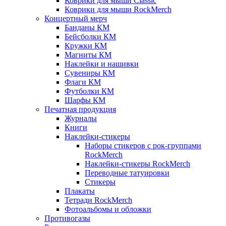
Коврики для мыши Classic
Коврики для мыши RockMerch
Концертный мерч
Банданы КМ
Бейсболки КМ
Кружки КМ
Магниты КМ
Наклейки и нашивки
Сувениры КМ
Флаги КМ
Футболки КМ
Шарфы КМ
Печатная продукция
Журналы
Книги
Наклейки-стикеры
Наборы стикеров с рок-группами
RockMerch
Наклейки-стикеры RockMerch
Переводные татуировки
Стикеры
Плакаты
Тетради RockMerch
Фотоальбомы и обложки
Противогазы