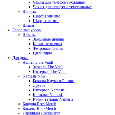
Чехлы для телефона кожаные
Чехлы для телефона текстильные
Шарфы
Шарфы зимние
Шарфы летние
Шипы
Головные уборы
Шляпы
Замшевые шляпы
Кожаные шляпы
Фетровые шляпы
Цилиндры
Для дома
Alchemy the Vault
Зеркала The Vault
Интерьер The Vault
Nemesis Now
Бокалы Кружки Рюмки
Другое
Интерьер Nemesis
Копилки Nemesis
Ручки тетради Nemesis
Блюдца RockMerch
Бокалы RockMerch
Гирлянды RockMerch