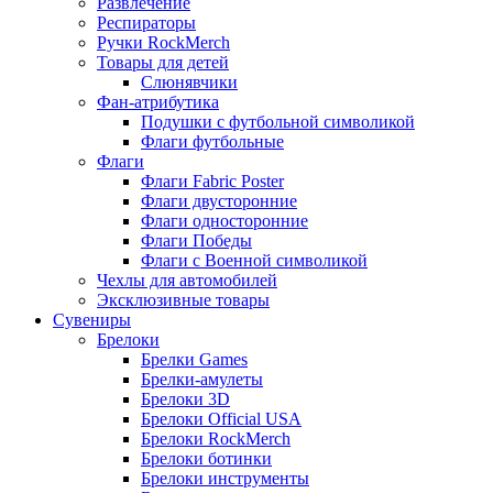
Развлечение
Респираторы
Ручки RockMerch
Товары для детей
Слюнявчики
Фан-атрибутика
Подушки с футбольной символикой
Флаги футбольные
Флаги
Флаги Fabric Poster
Флаги двусторонние
Флаги односторонние
Флаги Победы
Флаги с Военной символикой
Чехлы для автомобилей
Эксклюзивные товары
Сувениры
Брелоки
Брелки Games
Брелки-амулеты
Брелоки 3D
Брелоки Official USA
Брелоки RockMerch
Брелоки ботинки
Брелоки инструменты