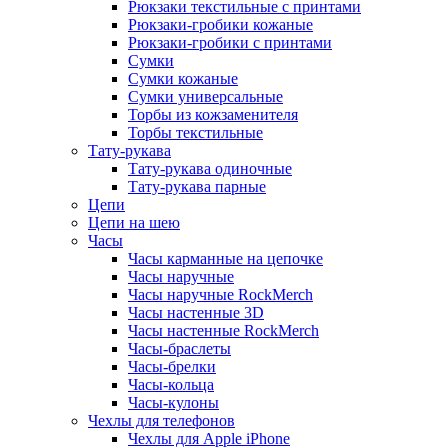
Рюкзаки текстильные с принтами
Рюкзаки-гробики кожаные
Рюкзаки-гробики с принтами
Сумки
Сумки кожаные
Сумки универсальные
Торбы из кожзаменителя
Торбы текстильные
Тату-рукава
Тату-рукава одиночные
Тату-рукава парные
Цепи
Цепи на шею
Часы
Часы карманные на цепочке
Часы наручные
Часы наручные RockMerch
Часы настенные 3D
Часы настенные RockMerch
Часы-браслеты
Часы-брелки
Часы-кольца
Часы-кулоны
Чехлы для телефонов
Чехлы для Apple iPhone