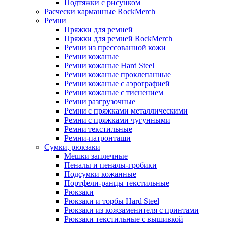
Подтяжки с рисунком
Расчески карманные RockMerch
Ремни
Пряжки для ремней
Пряжки для ремней RockMerch
Ремни из прессованной кожи
Ремни кожаные
Ремни кожаные Hard Steel
Ремни кожаные проклепанные
Ремни кожаные с аэрографией
Ремни кожаные с тиснением
Ремни разгрузочные
Ремни с пряжками металлическими
Ремни с пряжками чугунными
Ремни текстильные
Ремни-патронташи
Сумки, рюкзаки
Мешки заплечные
Пеналы и пеналы-гробики
Подсумки кожанные
Портфели-ранцы текстильные
Рюкзаки
Рюкзаки и торбы Hard Steel
Рюкзаки из кожзаменителя с принтами
Рюкзаки текстильные с вышивкой