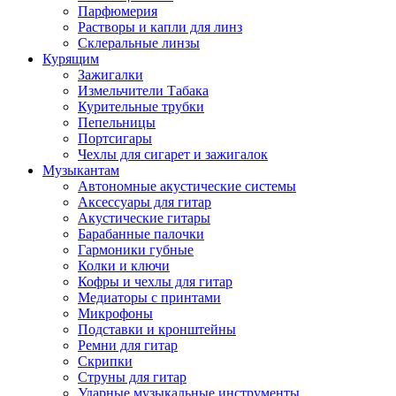
Парфюмерия
Растворы и капли для линз
Склеральные линзы
Курящим
Зажигалки
Измельчители Табака
Курительные трубки
Пепельницы
Портсигары
Чехлы для сигарет и зажигалок
Музыкантам
Автономные акустические системы
Аксессуары для гитар
Акустические гитары
Барабанные палочки
Гармоники губные
Колки и ключи
Кофры и чехлы для гитар
Медиаторы с принтами
Микрофоны
Подставки и кронштейны
Ремни для гитар
Скрипки
Струны для гитар
Ударные музыкальные инструменты