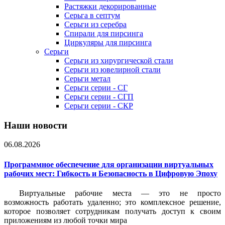
Растяжки декорированные
Серьга в септум
Серьги из серебра
Спирали для пирсинга
Циркуляры для пирсинга
Серьги
Серьги из хирургической стали
Серьги из ювелирной стали
Серьги метал
Серьги серии - СГ
Серьги серии - СГП
Серьги серии - СКР
Наши новости
06.08.2026
Программное обеспечение для организации виртуальных
рабочих мест: Гибкость и Безопасность в Цифровую Эпоху
Виртуальные рабочие места — это не просто
возможность работать удаленно; это комплексное решение,
которое позволяет сотрудникам получать доступ к своим
приложениям из любой точки мира