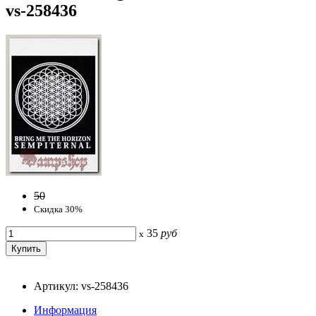
vs-258436
50
Скидка 30%
35
руб
x
Артикул: vs-258436
Информация