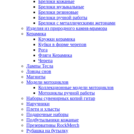
Брелоки кожаные
Брелоки музыкальные
Брелоки резиновые
Брелоки ручной работы
Брелоки с металлическими жетонами
Изделия из природного камня-мрамора
Керамика
Кружки керамика
Кубки в форме черепов
Рога
Фляги Керамика
Черепа
Лампы Тесла
Ловцы снов
Магниты
Модели мотоциклов
Коллекционные модели мотоциклов
Мотоциклы ручной работы
Наборы сувенирных копий гитар
Наручники
Плети и хлысты
Подарочные наборы
Подбутыльники кожаные
Презервативы RockMerch
Рубашка на бутылку