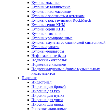
Кулоны кожаные
Кулоны металлические
Кулоны пластмассовые
Кулоны с золотистым оттенком
Кулоны с рок-группами RockMerch
Кулоны серии КНМ
Кулоны серии КНП
Кулоны стимпанк
Кулоны хромированные
Кулоны-амулеты со славянской символикой
Кулоны-гранаты
Кулоны-медиаторы
Неформальные бусы
Подвески - ожерелья
Подвески с камнями
Подвески-кулоны в форме музыкальных
инструментов
Пирсинг
Индастриал
Пирсинг для бровей
Пирсинг для губ
Пирсинг для пупка
Пирсинг для ушей
Пирсинг для языка
Растяжки акриловые