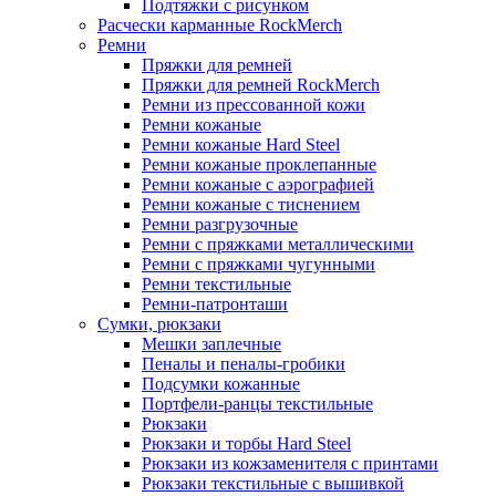
Подтяжки с рисунком
Расчески карманные RockMerch
Ремни
Пряжки для ремней
Пряжки для ремней RockMerch
Ремни из прессованной кожи
Ремни кожаные
Ремни кожаные Hard Steel
Ремни кожаные проклепанные
Ремни кожаные с аэрографией
Ремни кожаные с тиснением
Ремни разгрузочные
Ремни с пряжками металлическими
Ремни с пряжками чугунными
Ремни текстильные
Ремни-патронташи
Сумки, рюкзаки
Мешки заплечные
Пеналы и пеналы-гробики
Подсумки кожанные
Портфели-ранцы текстильные
Рюкзаки
Рюкзаки и торбы Hard Steel
Рюкзаки из кожзаменителя с принтами
Рюкзаки текстильные с вышивкой