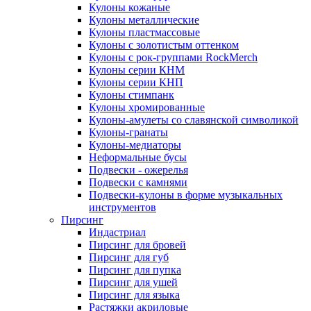
Кулоны кожаные
Кулоны металлические
Кулоны пластмассовые
Кулоны с золотистым оттенком
Кулоны с рок-группами RockMerch
Кулоны серии КНМ
Кулоны серии КНП
Кулоны стимпанк
Кулоны хромированные
Кулоны-амулеты со славянской символикой
Кулоны-гранаты
Кулоны-медиаторы
Неформальные бусы
Подвески - ожерелья
Подвески с камнями
Подвески-кулоны в форме музыкальных
инструментов
Пирсинг
Индастриал
Пирсинг для бровей
Пирсинг для губ
Пирсинг для пупка
Пирсинг для ушей
Пирсинг для языка
Растяжки акриловые