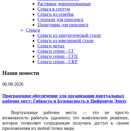
Растяжки декорированные
Серьга в септум
Серьги из серебра
Спирали для пирсинга
Циркуляры для пирсинга
Серьги
Серьги из хирургической стали
Серьги из ювелирной стали
Серьги метал
Серьги серии - СГ
Серьги серии - СГП
Серьги серии - СКР
Наши новости
06.08.2026
Программное обеспечение для организации виртуальных
рабочих мест: Гибкость и Безопасность в Цифровую Эпоху
Виртуальные рабочие места — это не просто
возможность работать удаленно; это комплексное решение,
которое позволяет сотрудникам получать доступ к своим
приложениям из любой точки мира