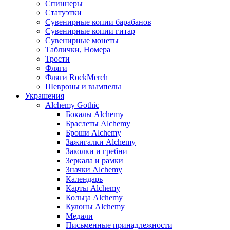
Спиннеры
Статуэтки
Сувенирные копии барабанов
Сувенирные копии гитар
Сувенирные монеты
Таблички, Номера
Трости
Фляги
Фляги RockMerch
Шевроны и вымпелы
Украшения
Alchemy Gothic
Бокалы Alchemy
Браслеты Alchemy
Броши Alchemy
Зажигалки Alchemy
Заколки и гребни
Зеркала и рамки
Значки Alchemy
Календарь
Карты Alchemy
Кольца Alchemy
Кулоны Alchemy
Медали
Письменные принадлежности