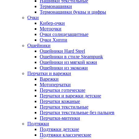
Нашивки текстильные
Термонашивки
Термонашивки буквы и цифры
Очки
Кибер-очки
Мотоочки
Очки солнцезащитные
Очки Хиппи
Ошейники
Ошейники Hard Steel
Ошейники в стиле Steampunk
Ошейники из мягкой кожи
Ошейники из экокожи
Перчатки и варежки
Варежки
Мотоперчатки
Перчатки готические
Перчатки и варежки детские
Перчатки кожаные
Перчатки текстильные
Перчатки текстильные без пальцев
Перчатки-митенки
Подтяжки
Подтяжки детские
Подтяжки классические