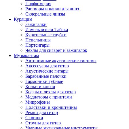
Парфюмерия
Растворы и капли для линз
Склеральные линзы
Курящим
Зажигалки
Измельчители Табака
Курительные трубки
Пепельницы
Портсигары
Чехлы для сигарет и зажигалок
Музыкантам
Автономные акустические системы
Аксессуары для гитар
Акустические гитары
Барабанные палочки
Гармоники губные
Колки и ключи
Кофры и чехлы для гитар
Медиаторы с принтами
Микрофоны
Подставки и кронштейны
Ремни для гитар
Скрипки
Струны для гитар
Ударные музыкальные инструменты