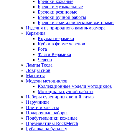
Брелоки кожаные
Брелоки музыкальные
Брелоки резиновые
Брелоки ручной работы
Брелоки с металлическими жетонами
Изделия из природного камня-мрамора
Керамика
Кружки керамика
Кубки в форме черепов
Рога
Фляги Керамика
Черепа
Лампы Тесла
Ловцы снов
Магниты
Модели мотоциклов
Коллекционные модели мотоциклов
Мотоциклы ручной работы
Наборы сувенирных копий гитар
Наручники
Плети и хлысты
Подарочные наборы
Подбутыльники кожаные
Презервативы RockMerch
Рубашка на бутылку