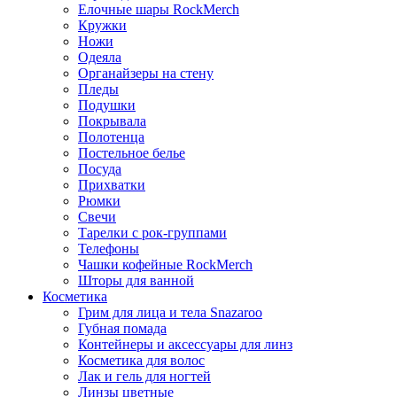
Елочные шары RockMerch
Кружки
Ножи
Одеяла
Органайзеры на стену
Пледы
Подушки
Покрывала
Полотенца
Постельное белье
Посуда
Прихватки
Рюмки
Свечи
Тарелки с рок-группами
Телефоны
Чашки кофейные RockMerch
Шторы для ванной
Косметика
Грим для лица и тела Snazaroo
Губная помада
Контейнеры и аксессуары для линз
Косметика для волос
Лак и гель для ногтей
Линзы цветные