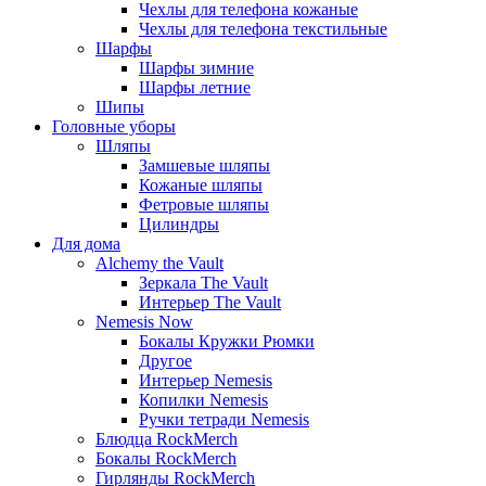
Чехлы для телефона кожаные
Чехлы для телефона текстильные
Шарфы
Шарфы зимние
Шарфы летние
Шипы
Головные уборы
Шляпы
Замшевые шляпы
Кожаные шляпы
Фетровые шляпы
Цилиндры
Для дома
Alchemy the Vault
Зеркала The Vault
Интерьер The Vault
Nemesis Now
Бокалы Кружки Рюмки
Другое
Интерьер Nemesis
Копилки Nemesis
Ручки тетради Nemesis
Блюдца RockMerch
Бокалы RockMerch
Гирлянды RockMerch