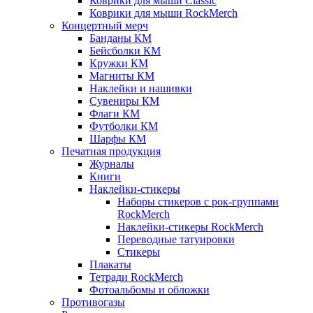
Коврики для мыши Classic
Коврики для мыши RockMerch
Концертный мерч
Банданы КМ
Бейсболки КМ
Кружки КМ
Магниты КМ
Наклейки и нашивки
Сувениры КМ
Флаги КМ
Футболки КМ
Шарфы КМ
Печатная продукция
Журналы
Книги
Наклейки-стикеры
Наборы стикеров с рок-группами
RockMerch
Наклейки-стикеры RockMerch
Переводные татуировки
Стикеры
Плакаты
Тетради RockMerch
Фотоальбомы и обложки
Противогазы