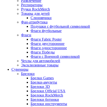
Развлечение
Респираторы
Ручки RockMerch
Товары для детей
Слюнявчики
Фан-атрибутика
Подушки с футбольной символикой
Флаги футбольные
Флаги
Флаги Fabric Poster
Флаги двусторонние
Флаги односторонние
Флаги Победы
Флаги с Военной символикой
Чехлы для автомобилей
Эксклюзивные товары
Сувениры
Брелоки
Брелки Games
Брелки-амулеты
Брелоки 3D
Брелоки Official USA
Брелоки RockMerch
Брелоки ботинки
Брелоки инструменты