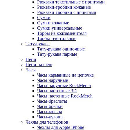
Рюкзаки текстильные с принтами
Рюкзаки-гробики кожаные
Рюкзаки-гробики с принтами
Сумки
Сумки кожаные
Сумки универсальные
Торбы из кожзаменителя
Торбы текстильные
Тату-рукава
Тату-рукава одиночные
Тату-рукава парные
Цепи
Цепи на шею
Часы
Часы карманные на цепочке
Часы наручные
Часы наручные RockMerch
Часы настенные 3D
Часы настенные RockMerch
Часы-браслеты
Часы-брелки
Часы-кольца
Часы-кулоны
Чехлы для телефонов
Чехлы для Apple iPhone