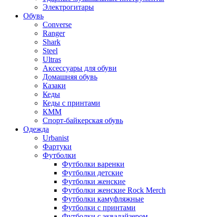
Электрогитары
Обувь
Converse
Ranger
Shark
Steel
Ultras
Аксессуары для обуви
Домашняя обувь
Казаки
Кеды
Кеды с принтами
КММ
Спорт-байкерская обувь
Одежда
Urbanist
Фартуки
Футболки
Футболки варенки
Футболки детские
Футболки женские
Футболки женские Rock Merch
Футболки камуфляжные
Футболки с принтами
Футболки с эквалайзером