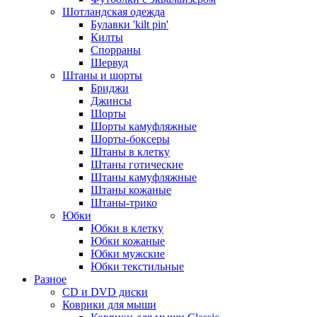
Шотландская одежда
Булавки 'kilt pin'
Килты
Спорраны
Шервуд
Штаны и шорты
Бриджи
Джинсы
Шорты
Шорты камуфляжные
Шорты-боксеры
Штаны в клетку
Штаны готические
Штаны камуфляжные
Штаны кожаные
Штаны-трико
Юбки
Юбки в клетку
Юбки кожаные
Юбки мужские
Юбки текстильные
Разное
CD и DVD диски
Коврики для мыши