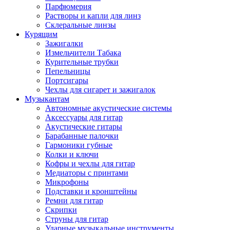
Парфюмерия
Растворы и капли для линз
Склеральные линзы
Курящим
Зажигалки
Измельчители Табака
Курительные трубки
Пепельницы
Портсигары
Чехлы для сигарет и зажигалок
Музыкантам
Автономные акустические системы
Аксессуары для гитар
Акустические гитары
Барабанные палочки
Гармоники губные
Колки и ключи
Кофры и чехлы для гитар
Медиаторы с принтами
Микрофоны
Подставки и кронштейны
Ремни для гитар
Скрипки
Струны для гитар
Ударные музыкальные инструменты