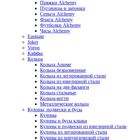
Пряжки Alchemy
Пуговицы и запонки
Серьги Alchemy
Флаги Alchemy
Футболки Alchemy
Часы Alchemy
Eastgate
Joker
Voron
Каффы
Кольца
Кольца Аниме
Кольца безразмерные
Кольца из легированной стали
Кольца из ювелирной стали
Кольца на две фаланги
Кольца стальные
Кольца-когти
Металлические кольца
Кулоны, подвески и бусы
Кулоны
Кулоны и бусы клыки
Кулоны и подвески из ювелирной стали
Кулоны из легированной стали
Кулоны из хирургической стали