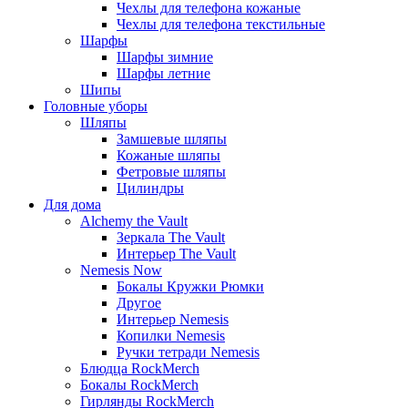
Чехлы для телефона кожаные
Чехлы для телефона текстильные
Шарфы
Шарфы зимние
Шарфы летние
Шипы
Головные уборы
Шляпы
Замшевые шляпы
Кожаные шляпы
Фетровые шляпы
Цилиндры
Для дома
Alchemy the Vault
Зеркала The Vault
Интерьер The Vault
Nemesis Now
Бокалы Кружки Рюмки
Другое
Интерьер Nemesis
Копилки Nemesis
Ручки тетради Nemesis
Блюдца RockMerch
Бокалы RockMerch
Гирлянды RockMerch