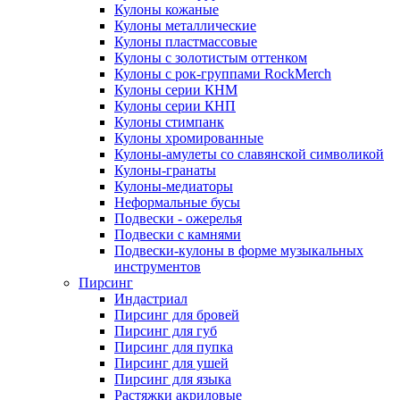
Кулоны кожаные
Кулоны металлические
Кулоны пластмассовые
Кулоны с золотистым оттенком
Кулоны с рок-группами RockMerch
Кулоны серии КНМ
Кулоны серии КНП
Кулоны стимпанк
Кулоны хромированные
Кулоны-амулеты со славянской символикой
Кулоны-гранаты
Кулоны-медиаторы
Неформальные бусы
Подвески - ожерелья
Подвески с камнями
Подвески-кулоны в форме музыкальных
инструментов
Пирсинг
Индастриал
Пирсинг для бровей
Пирсинг для губ
Пирсинг для пупка
Пирсинг для ушей
Пирсинг для языка
Растяжки акриловые