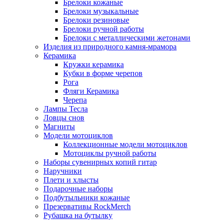
Брелоки кожаные
Брелоки музыкальные
Брелоки резиновые
Брелоки ручной работы
Брелоки с металлическими жетонами
Изделия из природного камня-мрамора
Керамика
Кружки керамика
Кубки в форме черепов
Рога
Фляги Керамика
Черепа
Лампы Тесла
Ловцы снов
Магниты
Модели мотоциклов
Коллекционные модели мотоциклов
Мотоциклы ручной работы
Наборы сувенирных копий гитар
Наручники
Плети и хлысты
Подарочные наборы
Подбутыльники кожаные
Презервативы RockMerch
Рубашка на бутылку