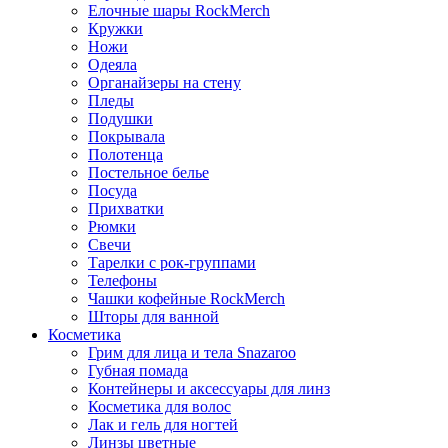
Елочные шары RockMerch
Кружки
Ножи
Одеяла
Органайзеры на стену
Пледы
Подушки
Покрывала
Полотенца
Постельное белье
Посуда
Прихватки
Рюмки
Свечи
Тарелки с рок-группами
Телефоны
Чашки кофейные RockMerch
Шторы для ванной
Косметика
Грим для лица и тела Snazaroo
Губная помада
Контейнеры и аксессуары для линз
Косметика для волос
Лак и гель для ногтей
Линзы цветные