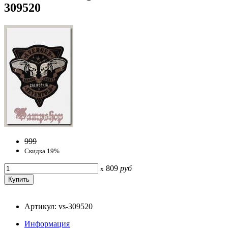
309520
999
Скидка 19%
809
руб
x
Артикул: vs-309520
Информация