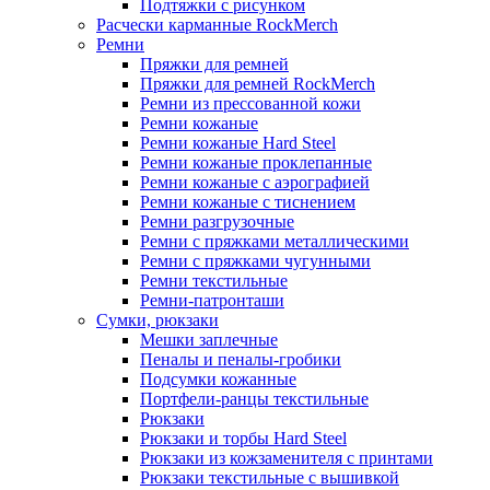
Подтяжки с рисунком
Расчески карманные RockMerch
Ремни
Пряжки для ремней
Пряжки для ремней RockMerch
Ремни из прессованной кожи
Ремни кожаные
Ремни кожаные Hard Steel
Ремни кожаные проклепанные
Ремни кожаные с аэрографией
Ремни кожаные с тиснением
Ремни разгрузочные
Ремни с пряжками металлическими
Ремни с пряжками чугунными
Ремни текстильные
Ремни-патронташи
Сумки, рюкзаки
Мешки заплечные
Пеналы и пеналы-гробики
Подсумки кожанные
Портфели-ранцы текстильные
Рюкзаки
Рюкзаки и торбы Hard Steel
Рюкзаки из кожзаменителя с принтами
Рюкзаки текстильные с вышивкой