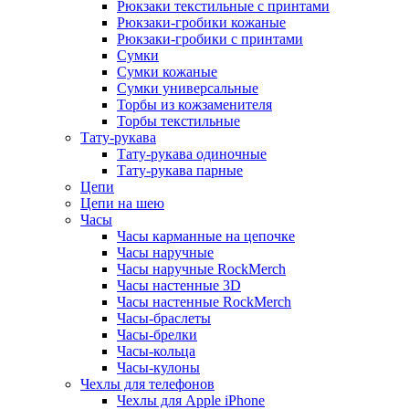
Рюкзаки текстильные с принтами
Рюкзаки-гробики кожаные
Рюкзаки-гробики с принтами
Сумки
Сумки кожаные
Сумки универсальные
Торбы из кожзаменителя
Торбы текстильные
Тату-рукава
Тату-рукава одиночные
Тату-рукава парные
Цепи
Цепи на шею
Часы
Часы карманные на цепочке
Часы наручные
Часы наручные RockMerch
Часы настенные 3D
Часы настенные RockMerch
Часы-браслеты
Часы-брелки
Часы-кольца
Часы-кулоны
Чехлы для телефонов
Чехлы для Apple iPhone