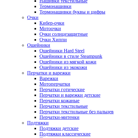
Нашивки текстильные
Термонашивки
Термонашивки буквы и цифры
Очки
Кибер-очки
Мотоочки
Очки солнцезащитные
Очки Хиппи
Ошейники
Ошейники Hard Steel
Ошейники в стиле Steampunk
Ошейники из мягкой кожи
Ошейники из экокожи
Перчатки и варежки
Варежки
Мотоперчатки
Перчатки готические
Перчатки и варежки детские
Перчатки кожаные
Перчатки текстильные
Перчатки текстильные без пальцев
Перчатки-митенки
Подтяжки
Подтяжки детские
Подтяжки классические