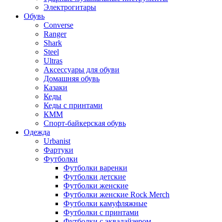
Электрогитары
Обувь
Converse
Ranger
Shark
Steel
Ultras
Аксессуары для обуви
Домашняя обувь
Казаки
Кеды
Кеды с принтами
КММ
Спорт-байкерская обувь
Одежда
Urbanist
Фартуки
Футболки
Футболки варенки
Футболки детские
Футболки женские
Футболки женские Rock Merch
Футболки камуфляжные
Футболки с принтами
Футболки с эквалайзером