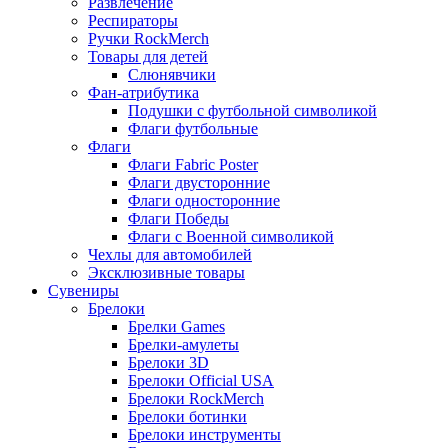
Развлечение
Респираторы
Ручки RockMerch
Товары для детей
Слюнявчики
Фан-атрибутика
Подушки с футбольной символикой
Флаги футбольные
Флаги
Флаги Fabric Poster
Флаги двусторонние
Флаги односторонние
Флаги Победы
Флаги с Военной символикой
Чехлы для автомобилей
Эксклюзивные товары
Сувениры
Брелоки
Брелки Games
Брелки-амулеты
Брелоки 3D
Брелоки Official USA
Брелоки RockMerch
Брелоки ботинки
Брелоки инструменты