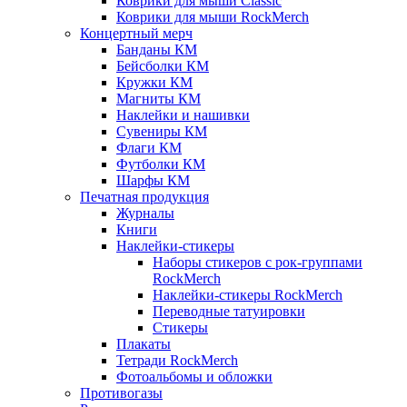
Коврики для мыши Classic
Коврики для мыши RockMerch
Концертный мерч
Банданы КМ
Бейсболки КМ
Кружки КМ
Магниты КМ
Наклейки и нашивки
Сувениры КМ
Флаги КМ
Футболки КМ
Шарфы КМ
Печатная продукция
Журналы
Книги
Наклейки-стикеры
Наборы стикеров с рок-группами
RockMerch
Наклейки-стикеры RockMerch
Переводные татуировки
Стикеры
Плакаты
Тетради RockMerch
Фотоальбомы и обложки
Противогазы