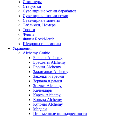
Спиннеры
Статуэтки
Сувенирные копии барабанов
Сувенирные копии гитар
Сувенирные монеты
Таблички, Номера
Трости
Фляги
Фляги RockMerch
Шевроны и вымпелы
Украшения
Alchemy Gothic
Бокалы Alchemy
Браслеты Alchemy
Броши Alchemy
Зажигалки Alchemy
Заколки и гребни
Зеркала и рамки
Значки Alchemy
Календарь
Карты Alchemy
Кольца Alchemy
Кулоны Alchemy
Медали
Письменные принадлежности