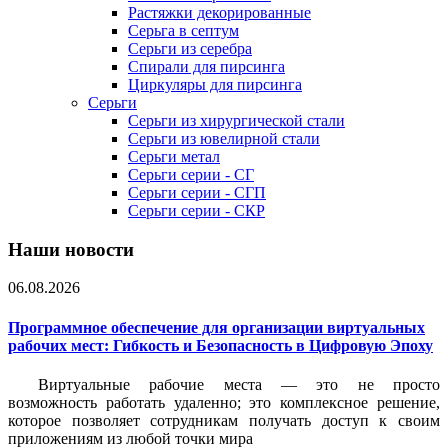
Растяжки декорированные
Серьга в септум
Серьги из серебра
Спирали для пирсинга
Циркуляры для пирсинга
Серьги
Серьги из хирургической стали
Серьги из ювелирной стали
Серьги метал
Серьги серии - СГ
Серьги серии - СГП
Серьги серии - СКР
Наши новости
06.08.2026
Программное обеспечение для организации виртуальных
рабочих мест: Гибкость и Безопасность в Цифровую Эпоху
Виртуальные рабочие места — это не просто
возможность работать удаленно; это комплексное решение,
которое позволяет сотрудникам получать доступ к своим
приложениям из любой точки мира