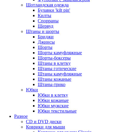
Шотландская одежда
Булавки 'kilt pin'
Килты
Спорраны
Шервуд
Штаны и шорты
Бриджи
Джинсы
Шорты
Шорты камуфляжные
Шорты-боксеры
Штаны в клетку
Штаны готические
Штаны камуфляжные
Штаны кожаные
Штаны-трико
Юбки
Юбки в клетку
Юбки кожаные
Юбки мужские
Юбки текстильные
Разное
CD и DVD диски
Коврики для мыши