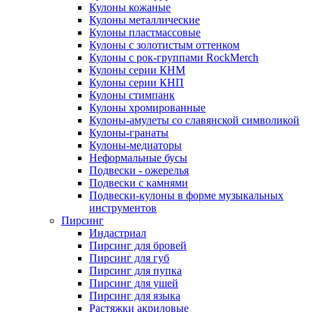
Кулоны кожаные
Кулоны металлические
Кулоны пластмассовые
Кулоны с золотистым оттенком
Кулоны с рок-группами RockMerch
Кулоны серии КНМ
Кулоны серии КНП
Кулоны стимпанк
Кулоны хромированные
Кулоны-амулеты со славянской символикой
Кулоны-гранаты
Кулоны-медиаторы
Неформальные бусы
Подвески - ожерелья
Подвески с камнями
Подвески-кулоны в форме музыкальных
инструментов
Пирсинг
Индастриал
Пирсинг для бровей
Пирсинг для губ
Пирсинг для пупка
Пирсинг для ушей
Пирсинг для языка
Растяжки акриловые