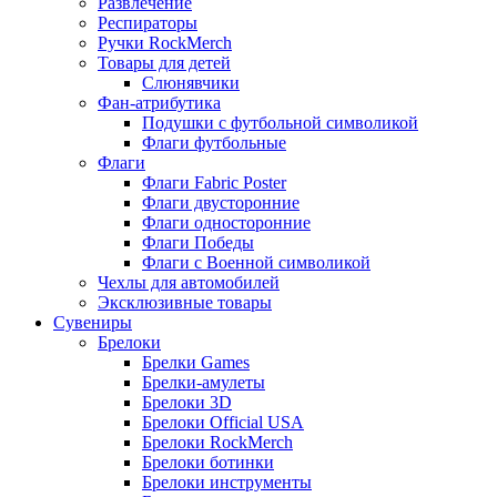
Развлечение
Респираторы
Ручки RockMerch
Товары для детей
Слюнявчики
Фан-атрибутика
Подушки с футбольной символикой
Флаги футбольные
Флаги
Флаги Fabric Poster
Флаги двусторонние
Флаги односторонние
Флаги Победы
Флаги с Военной символикой
Чехлы для автомобилей
Эксклюзивные товары
Сувениры
Брелоки
Брелки Games
Брелки-амулеты
Брелоки 3D
Брелоки Official USA
Брелоки RockMerch
Брелоки ботинки
Брелоки инструменты