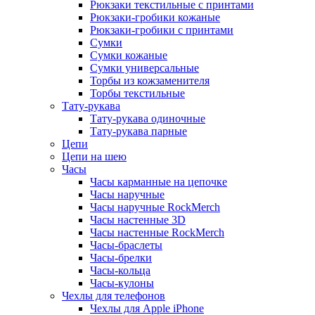
Рюкзаки текстильные с принтами
Рюкзаки-гробики кожаные
Рюкзаки-гробики с принтами
Сумки
Сумки кожаные
Сумки универсальные
Торбы из кожзаменителя
Торбы текстильные
Тату-рукава
Тату-рукава одиночные
Тату-рукава парные
Цепи
Цепи на шею
Часы
Часы карманные на цепочке
Часы наручные
Часы наручные RockMerch
Часы настенные 3D
Часы настенные RockMerch
Часы-браслеты
Часы-брелки
Часы-кольца
Часы-кулоны
Чехлы для телефонов
Чехлы для Apple iPhone