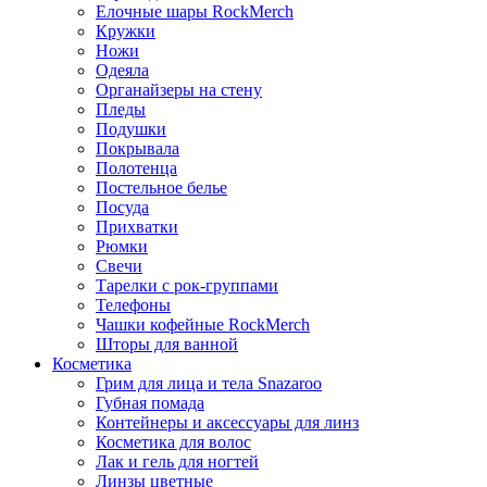
Елочные шары RockMerch
Кружки
Ножи
Одеяла
Органайзеры на стену
Пледы
Подушки
Покрывала
Полотенца
Постельное белье
Посуда
Прихватки
Рюмки
Свечи
Тарелки с рок-группами
Телефоны
Чашки кофейные RockMerch
Шторы для ванной
Косметика
Грим для лица и тела Snazaroo
Губная помада
Контейнеры и аксессуары для линз
Косметика для волос
Лак и гель для ногтей
Линзы цветные