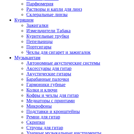
Парфюмерия
Растворы и капли для линз
Склеральные линзы
Курящим
Зажигалки
Измельчители Табака
Курительные трубки
Пепельницы
Портсигары
Чехлы для сигарет и зажигалок
Музыкантам
Автономные акустические системы
Аксессуары для гитар
Акустические гитары
Барабанные палочки
Гармоники губные
Колки и ключи
Кофры и чехлы для гитар
Медиаторы с принтами
Микрофоны
Подставки и кронштейны
Ремни для гитар
Скрипки
Струны для гитар
Ударные музыкальные инструменты