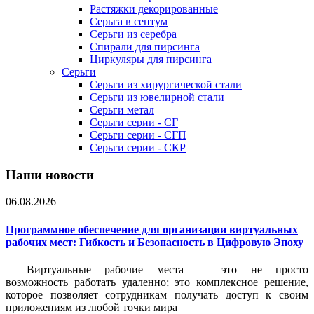
Растяжки декорированные
Серьга в септум
Серьги из серебра
Спирали для пирсинга
Циркуляры для пирсинга
Серьги
Серьги из хирургической стали
Серьги из ювелирной стали
Серьги метал
Серьги серии - СГ
Серьги серии - СГП
Серьги серии - СКР
Наши новости
06.08.2026
Программное обеспечение для организации виртуальных
рабочих мест: Гибкость и Безопасность в Цифровую Эпоху
Виртуальные рабочие места — это не просто
возможность работать удаленно; это комплексное решение,
которое позволяет сотрудникам получать доступ к своим
приложениям из любой точки мира