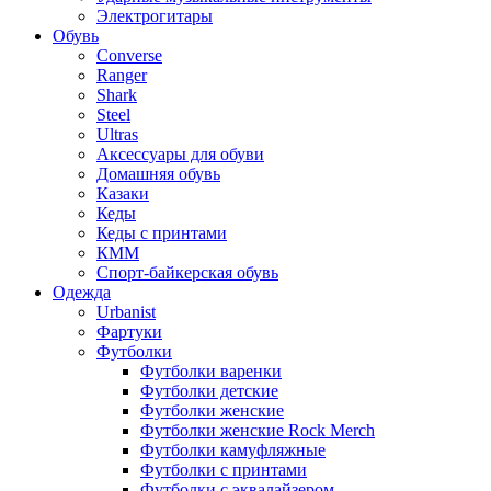
Электрогитары
Обувь
Converse
Ranger
Shark
Steel
Ultras
Аксессуары для обуви
Домашняя обувь
Казаки
Кеды
Кеды с принтами
КММ
Спорт-байкерская обувь
Одежда
Urbanist
Фартуки
Футболки
Футболки варенки
Футболки детские
Футболки женские
Футболки женские Rock Merch
Футболки камуфляжные
Футболки с принтами
Футболки с эквалайзером