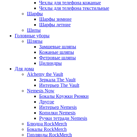
Чехлы для телефона кожаные
Чехлы для телефона текстильные
Шарфы
Шарфы зимние
Шарфы летние
Шипы
Головные уборы
Шляпы
Замшевые шляпы
Кожаные шляпы
Фетровые шляпы
Цилиндры
Для дома
Alchemy the Vault
Зеркала The Vault
Интерьер The Vault
Nemesis Now
Бокалы Кружки Рюмки
Другое
Интерьер Nemesis
Копилки Nemesis
Ручки тетради Nemesis
Блюдца RockMerch
Бокалы RockMerch
Гирлянды RockMerch