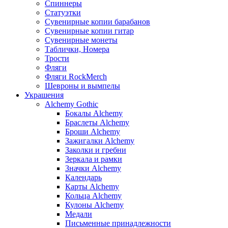
Спиннеры
Статуэтки
Сувенирные копии барабанов
Сувенирные копии гитар
Сувенирные монеты
Таблички, Номера
Трости
Фляги
Фляги RockMerch
Шевроны и вымпелы
Украшения
Alchemy Gothic
Бокалы Alchemy
Браслеты Alchemy
Броши Alchemy
Зажигалки Alchemy
Заколки и гребни
Зеркала и рамки
Значки Alchemy
Календарь
Карты Alchemy
Кольца Alchemy
Кулоны Alchemy
Медали
Письменные принадлежности