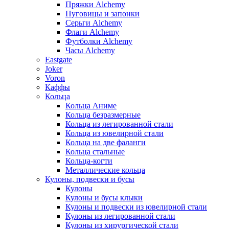
Пряжки Alchemy
Пуговицы и запонки
Серьги Alchemy
Флаги Alchemy
Футболки Alchemy
Часы Alchemy
Eastgate
Joker
Voron
Каффы
Кольца
Кольца Аниме
Кольца безразмерные
Кольца из легированной стали
Кольца из ювелирной стали
Кольца на две фаланги
Кольца стальные
Кольца-когти
Металлические кольца
Кулоны, подвески и бусы
Кулоны
Кулоны и бусы клыки
Кулоны и подвески из ювелирной стали
Кулоны из легированной стали
Кулоны из хирургической стали