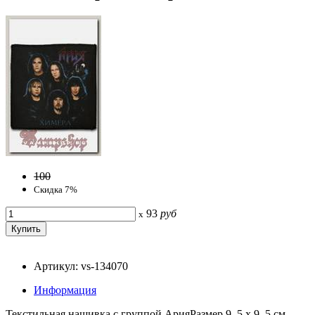
100
Скидка 7%
93
руб
x
Артикул: vs-134070
Информация
Текстильная нашивка с группой АрияРазмер 9, 5 х 9, 5 см.