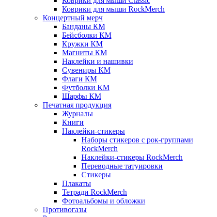
Коврики для мыши Classic
Коврики для мыши RockMerch
Концертный мерч
Банданы КМ
Бейсболки КМ
Кружки КМ
Магниты КМ
Наклейки и нашивки
Сувениры КМ
Флаги КМ
Футболки КМ
Шарфы КМ
Печатная продукция
Журналы
Книги
Наклейки-стикеры
Наборы стикеров с рок-группами
RockMerch
Наклейки-стикеры RockMerch
Переводные татуировки
Стикеры
Плакаты
Тетради RockMerch
Фотоальбомы и обложки
Противогазы