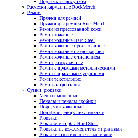
Подтяжки с рисунком
Расчески карманные RockMerch
Ремни
Пряжки для ремней
Пряжки для ремней RockMerch
Ремни из прессованной кожи
Ремни кожаные
Ремни кожаные Hard Steel
Ремни кожаные проклепанные
Ремни кожаные с аэрографией
Ремни кожаные с тиснением
Ремни разгрузочные
Ремни с пряжками металлическими
Ремни с пряжками чугунными
Ремни текстильные
Ремни-патронташи
Сумки, рюкзаки
Мешки заплечные
Пеналы и пеналы-гробики
Подсумки кожанные
Портфели-ранцы текстильные
Рюкзаки
Рюкзаки и торбы Hard Steel
Рюкзаки из кожзаменителя с принтами
Рюкзаки текстильные с вышивкой