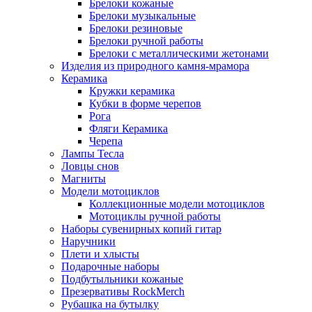
Брелоки кожаные
Брелоки музыкальные
Брелоки резиновые
Брелоки ручной работы
Брелоки с металлическими жетонами
Изделия из природного камня-мрамора
Керамика
Кружки керамика
Кубки в форме черепов
Рога
Фляги Керамика
Черепа
Лампы Тесла
Ловцы снов
Магниты
Модели мотоциклов
Коллекционные модели мотоциклов
Мотоциклы ручной работы
Наборы сувенирных копий гитар
Наручники
Плети и хлысты
Подарочные наборы
Подбутыльники кожаные
Презервативы RockMerch
Рубашка на бутылку