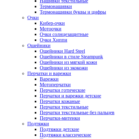
Нашивки текстильные
Термонашивки
Термонашивки буквы и цифры
Очки
Кибер-очки
Мотоочки
Очки солнцезащитные
Очки Хиппи
Ошейники
Ошейники Hard Steel
Ошейники в стиле Steampunk
Ошейники из мягкой кожи
Ошейники из экокожи
Перчатки и варежки
Варежки
Мотоперчатки
Перчатки готические
Перчатки и варежки детские
Перчатки кожаные
Перчатки текстильные
Перчатки текстильные без пальцев
Перчатки-митенки
Подтяжки
Подтяжки детские
Подтяжки классические