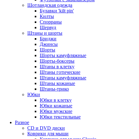
Шотландская одежда
Булавки 'kilt pin'
Килты
Спорраны
Шервуд
Штаны и шорты
Бриджи
Джинсы
Шорты
Шорты камуфляжные
Шорты-боксеры
Штаны в клетку
Штаны готические
Штаны камуфляжные
Штаны кожаные
Штаны-трико
Юбки
Юбки в клетку
Юбки кожаные
Юбки мужские
Юбки текстильные
Разное
CD и DVD диски
Коврики для мыши