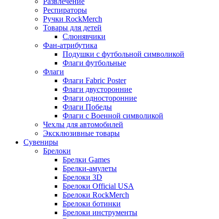
Развлечение
Респираторы
Ручки RockMerch
Товары для детей
Слюнявчики
Фан-атрибутика
Подушки с футбольной символикой
Флаги футбольные
Флаги
Флаги Fabric Poster
Флаги двусторонние
Флаги односторонние
Флаги Победы
Флаги с Военной символикой
Чехлы для автомобилей
Эксклюзивные товары
Сувениры
Брелоки
Брелки Games
Брелки-амулеты
Брелоки 3D
Брелоки Official USA
Брелоки RockMerch
Брелоки ботинки
Брелоки инструменты