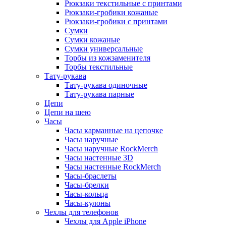
Рюкзаки текстильные с принтами
Рюкзаки-гробики кожаные
Рюкзаки-гробики с принтами
Сумки
Сумки кожаные
Сумки универсальные
Торбы из кожзаменителя
Торбы текстильные
Тату-рукава
Тату-рукава одиночные
Тату-рукава парные
Цепи
Цепи на шею
Часы
Часы карманные на цепочке
Часы наручные
Часы наручные RockMerch
Часы настенные 3D
Часы настенные RockMerch
Часы-браслеты
Часы-брелки
Часы-кольца
Часы-кулоны
Чехлы для телефонов
Чехлы для Apple iPhone