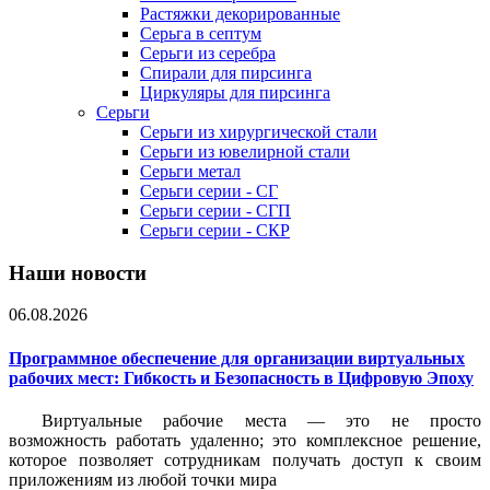
Растяжки декорированные
Серьга в септум
Серьги из серебра
Спирали для пирсинга
Циркуляры для пирсинга
Серьги
Серьги из хирургической стали
Серьги из ювелирной стали
Серьги метал
Серьги серии - СГ
Серьги серии - СГП
Серьги серии - СКР
Наши новости
06.08.2026
Программное обеспечение для организации виртуальных
рабочих мест: Гибкость и Безопасность в Цифровую Эпоху
Виртуальные рабочие места — это не просто
возможность работать удаленно; это комплексное решение,
которое позволяет сотрудникам получать доступ к своим
приложениям из любой точки мира