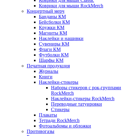
Коврики для мыши Classic
Коврики для мыши RockMerch
Концертный мерч
Банданы КМ
Бейсболки КМ
Кружки КМ
Магниты КМ
Наклейки и нашивки
Сувениры КМ
Флаги КМ
Футболки КМ
Шарфы КМ
Печатная продукция
Журналы
Книги
Наклейки-стикеры
Наборы стикеров с рок-группами
RockMerch
Наклейки-стикеры RockMerch
Переводные татуировки
Стикеры
Плакаты
Тетради RockMerch
Фотоальбомы и обложки
Противогазы