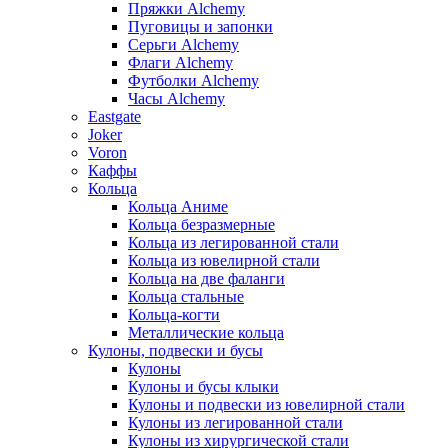
Пряжки Alchemy
Пуговицы и запонки
Серьги Alchemy
Флаги Alchemy
Футболки Alchemy
Часы Alchemy
Eastgate
Joker
Voron
Каффы
Кольца
Кольца Аниме
Кольца безразмерные
Кольца из легированной стали
Кольца из ювелирной стали
Кольца на две фаланги
Кольца стальные
Кольца-когти
Металлические кольца
Кулоны, подвески и бусы
Кулоны
Кулоны и бусы клыки
Кулоны и подвески из ювелирной стали
Кулоны из легированной стали
Кулоны из хирургической стали