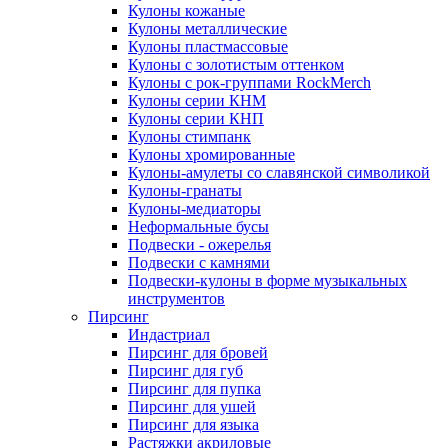
Кулоны кожаные
Кулоны металлические
Кулоны пластмассовые
Кулоны с золотистым оттенком
Кулоны с рок-группами RockMerch
Кулоны серии КНМ
Кулоны серии КНП
Кулоны стимпанк
Кулоны хромированные
Кулоны-амулеты со славянской символикой
Кулоны-гранаты
Кулоны-медиаторы
Неформальные бусы
Подвески - ожерелья
Подвески с камнями
Подвески-кулоны в форме музыкальных
инструментов
Пирсинг
Индастриал
Пирсинг для бровей
Пирсинг для губ
Пирсинг для пупка
Пирсинг для ушей
Пирсинг для языка
Растяжки акриловые