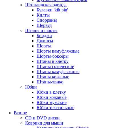
Шотландская одежда
Булавки 'kilt pin'
Килты
Спорраны
Шервуд
Штаны и шорты
Бриджи
Джинсы
Шорты
Шорты камуфляжные
Шорты-боксеры
Штаны в клетку
Штаны готические
Штаны камуфляжные
Штаны кожаные
Штаны-трико
Юбки
Юбки в клетку
Юбки кожаные
Юбки мужские
Юбки текстильные
Разное
CD и DVD диски
Коврики для мыши