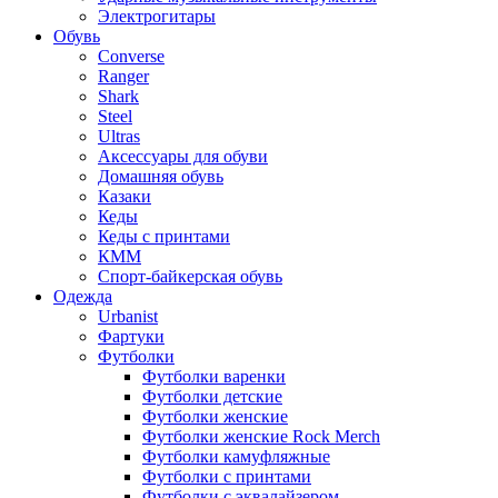
Электрогитары
Обувь
Converse
Ranger
Shark
Steel
Ultras
Аксессуары для обуви
Домашняя обувь
Казаки
Кеды
Кеды с принтами
КММ
Спорт-байкерская обувь
Одежда
Urbanist
Фартуки
Футболки
Футболки варенки
Футболки детские
Футболки женские
Футболки женские Rock Merch
Футболки камуфляжные
Футболки с принтами
Футболки с эквалайзером