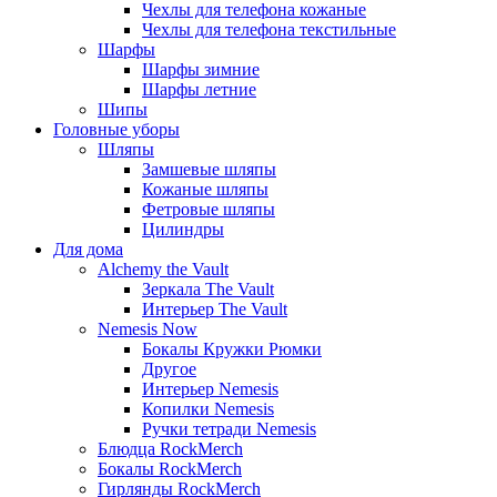
Чехлы для телефона кожаные
Чехлы для телефона текстильные
Шарфы
Шарфы зимние
Шарфы летние
Шипы
Головные уборы
Шляпы
Замшевые шляпы
Кожаные шляпы
Фетровые шляпы
Цилиндры
Для дома
Alchemy the Vault
Зеркала The Vault
Интерьер The Vault
Nemesis Now
Бокалы Кружки Рюмки
Другое
Интерьер Nemesis
Копилки Nemesis
Ручки тетради Nemesis
Блюдца RockMerch
Бокалы RockMerch
Гирлянды RockMerch