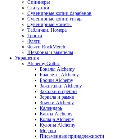
Спиннеры
Статуэтки
Сувенирные копии барабанов
Сувенирные копии гитар
Сувенирные монеты
Таблички, Номера
Трости
Фляги
Фляги RockMerch
Шевроны и вымпелы
Украшения
Alchemy Gothic
Бокалы Alchemy
Браслеты Alchemy
Броши Alchemy
Зажигалки Alchemy
Заколки и гребни
Зеркала и рамки
Значки Alchemy
Календарь
Карты Alchemy
Кольца Alchemy
Кулоны Alchemy
Медали
Письменные принадлежности