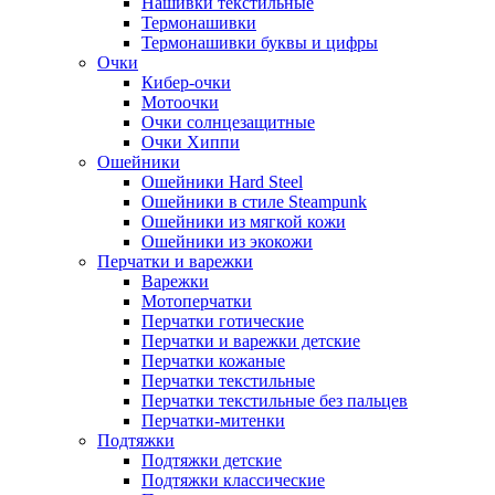
Нашивки текстильные
Термонашивки
Термонашивки буквы и цифры
Очки
Кибер-очки
Мотоочки
Очки солнцезащитные
Очки Хиппи
Ошейники
Ошейники Hard Steel
Ошейники в стиле Steampunk
Ошейники из мягкой кожи
Ошейники из экокожи
Перчатки и варежки
Варежки
Мотоперчатки
Перчатки готические
Перчатки и варежки детские
Перчатки кожаные
Перчатки текстильные
Перчатки текстильные без пальцев
Перчатки-митенки
Подтяжки
Подтяжки детские
Подтяжки классические