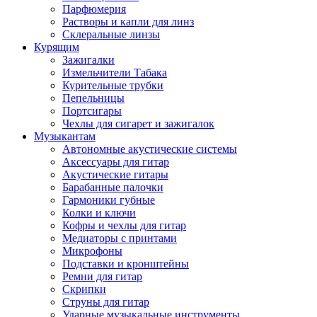
Парфюмерия
Растворы и капли для линз
Склеральные линзы
Курящим
Зажигалки
Измельчители Табака
Курительные трубки
Пепельницы
Портсигары
Чехлы для сигарет и зажигалок
Музыкантам
Автономные акустические системы
Аксессуары для гитар
Акустические гитары
Барабанные палочки
Гармоники губные
Колки и ключи
Кофры и чехлы для гитар
Медиаторы с принтами
Микрофоны
Подставки и кронштейны
Ремни для гитар
Скрипки
Струны для гитар
Ударные музыкальные инструменты