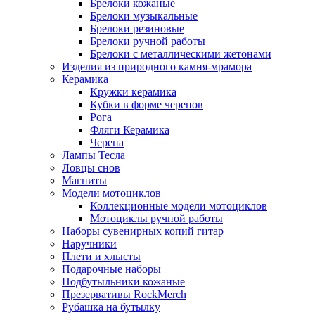
Брелоки кожаные
Брелоки музыкальные
Брелоки резиновые
Брелоки ручной работы
Брелоки с металлическими жетонами
Изделия из природного камня-мрамора
Керамика
Кружки керамика
Кубки в форме черепов
Рога
Фляги Керамика
Черепа
Лампы Тесла
Ловцы снов
Магниты
Модели мотоциклов
Коллекционные модели мотоциклов
Мотоциклы ручной работы
Наборы сувенирных копий гитар
Наручники
Плети и хлысты
Подарочные наборы
Подбутыльники кожаные
Презервативы RockMerch
Рубашка на бутылку