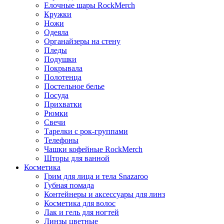
Елочные шары RockMerch
Кружки
Ножи
Одеяла
Органайзеры на стену
Пледы
Подушки
Покрывала
Полотенца
Постельное белье
Посуда
Прихватки
Рюмки
Свечи
Тарелки с рок-группами
Телефоны
Чашки кофейные RockMerch
Шторы для ванной
Косметика
Грим для лица и тела Snazaroo
Губная помада
Контейнеры и аксессуары для линз
Косметика для волос
Лак и гель для ногтей
Линзы цветные