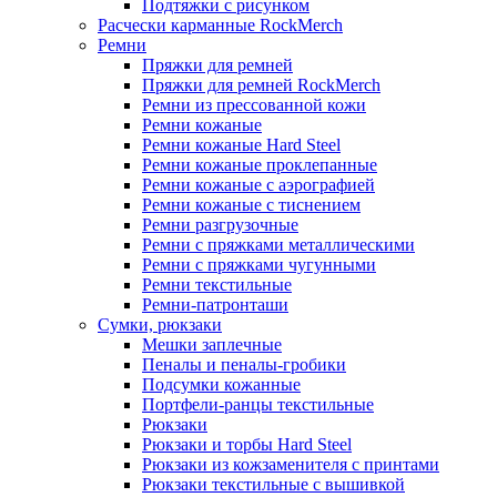
Подтяжки с рисунком
Расчески карманные RockMerch
Ремни
Пряжки для ремней
Пряжки для ремней RockMerch
Ремни из прессованной кожи
Ремни кожаные
Ремни кожаные Hard Steel
Ремни кожаные проклепанные
Ремни кожаные с аэрографией
Ремни кожаные с тиснением
Ремни разгрузочные
Ремни с пряжками металлическими
Ремни с пряжками чугунными
Ремни текстильные
Ремни-патронташи
Сумки, рюкзаки
Мешки заплечные
Пеналы и пеналы-гробики
Подсумки кожанные
Портфели-ранцы текстильные
Рюкзаки
Рюкзаки и торбы Hard Steel
Рюкзаки из кожзаменителя с принтами
Рюкзаки текстильные с вышивкой