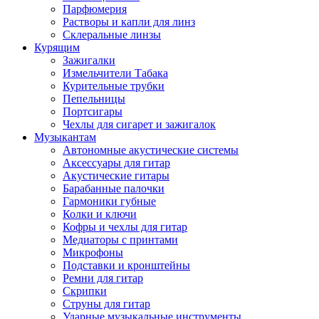
Парфюмерия
Растворы и капли для линз
Склеральные линзы
Курящим
Зажигалки
Измельчители Табака
Курительные трубки
Пепельницы
Портсигары
Чехлы для сигарет и зажигалок
Музыкантам
Автономные акустические системы
Аксессуары для гитар
Акустические гитары
Барабанные палочки
Гармоники губные
Колки и ключи
Кофры и чехлы для гитар
Медиаторы с принтами
Микрофоны
Подставки и кронштейны
Ремни для гитар
Скрипки
Струны для гитар
Ударные музыкальные инструменты