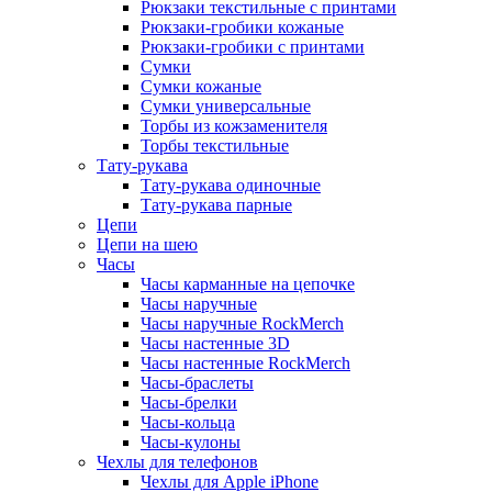
Рюкзаки текстильные с принтами
Рюкзаки-гробики кожаные
Рюкзаки-гробики с принтами
Сумки
Сумки кожаные
Сумки универсальные
Торбы из кожзаменителя
Торбы текстильные
Тату-рукава
Тату-рукава одиночные
Тату-рукава парные
Цепи
Цепи на шею
Часы
Часы карманные на цепочке
Часы наручные
Часы наручные RockMerch
Часы настенные 3D
Часы настенные RockMerch
Часы-браслеты
Часы-брелки
Часы-кольца
Часы-кулоны
Чехлы для телефонов
Чехлы для Apple iPhone