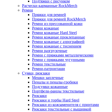
Подтяжки с рисунком
Расчески карманные RockMerch
Ремни
Пряжки для ремней
Пряжки для ремней RockMerch
Ремни из прессованной кожи
Ремни кожаные
Ремни кожаные Hard Steel
Ремни кожаные проклепанные
Ремни кожаные с аэрографией
Ремни кожаные с тиснением
Ремни разгрузочные
Ремни с пряжками металлическими
Ремни с пряжками чугунными
Ремни текстильные
Ремни-патронташи
Сумки, рюкзаки
Мешки заплечные
Пеналы и пеналы-гробики
Подсумки кожанные
Портфели-ранцы текстильные
Рюкзаки
Рюкзаки и торбы Hard Steel
Рюкзаки из кожзаменителя с принтами
Рюкзаки текстильные с вышивкой