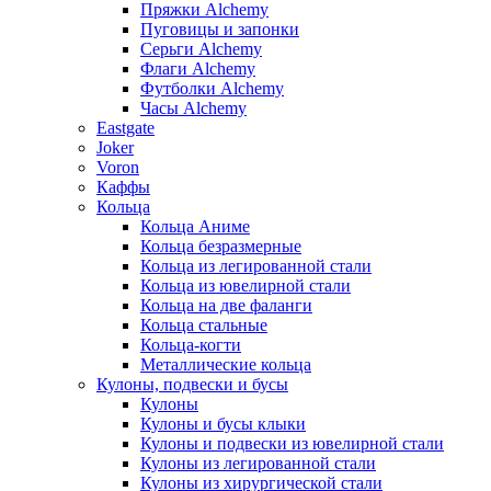
Пряжки Alchemy
Пуговицы и запонки
Серьги Alchemy
Флаги Alchemy
Футболки Alchemy
Часы Alchemy
Eastgate
Joker
Voron
Каффы
Кольца
Кольца Аниме
Кольца безразмерные
Кольца из легированной стали
Кольца из ювелирной стали
Кольца на две фаланги
Кольца стальные
Кольца-когти
Металлические кольца
Кулоны, подвески и бусы
Кулоны
Кулоны и бусы клыки
Кулоны и подвески из ювелирной стали
Кулоны из легированной стали
Кулоны из хирургической стали