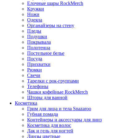
Елочные шары RockMerch
Кружки
Ножи
Одеяла
Органайзеры на стену
Пледы
Подушки
Покрывала
Полотенца
Постельное белье
Посуда
Прихватки
Рюмки
Свечи
Тарелки с рок-группами
Телефоны
Чашки кофейные RockMerch
Шторы для ванной
Косметика
Грим для лица и тела Snazaroo
Губная помада
Контейнеры и аксессуары для линз
Косметика для волос
Лак и гель для ногтей
Линзы цветные