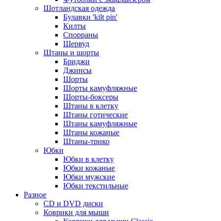
Шотландская одежда
Булавки 'kilt pin'
Килты
Спорраны
Шервуд
Штаны и шорты
Бриджи
Джинсы
Шорты
Шорты камуфляжные
Шорты-боксеры
Штаны в клетку
Штаны готические
Штаны камуфляжные
Штаны кожаные
Штаны-трико
Юбки
Юбки в клетку
Юбки кожаные
Юбки мужские
Юбки текстильные
Разное
CD и DVD диски
Коврики для мыши