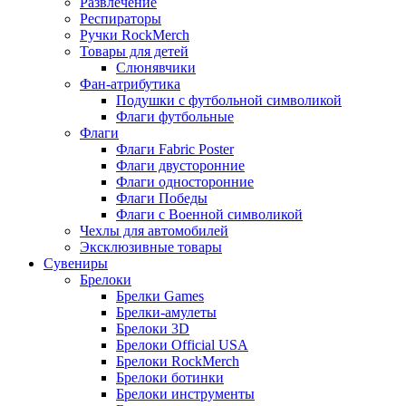
Развлечение
Респираторы
Ручки RockMerch
Товары для детей
Слюнявчики
Фан-атрибутика
Подушки с футбольной символикой
Флаги футбольные
Флаги
Флаги Fabric Poster
Флаги двусторонние
Флаги односторонние
Флаги Победы
Флаги с Военной символикой
Чехлы для автомобилей
Эксклюзивные товары
Сувениры
Брелоки
Брелки Games
Брелки-амулеты
Брелоки 3D
Брелоки Official USA
Брелоки RockMerch
Брелоки ботинки
Брелоки инструменты