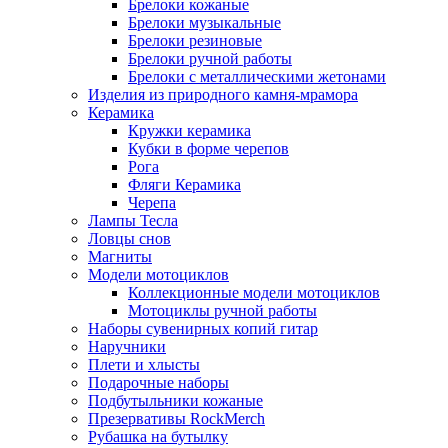
Брелоки кожаные
Брелоки музыкальные
Брелоки резиновые
Брелоки ручной работы
Брелоки с металлическими жетонами
Изделия из природного камня-мрамора
Керамика
Кружки керамика
Кубки в форме черепов
Рога
Фляги Керамика
Черепа
Лампы Тесла
Ловцы снов
Магниты
Модели мотоциклов
Коллекционные модели мотоциклов
Мотоциклы ручной работы
Наборы сувенирных копий гитар
Наручники
Плети и хлысты
Подарочные наборы
Подбутыльники кожаные
Презервативы RockMerch
Рубашка на бутылку