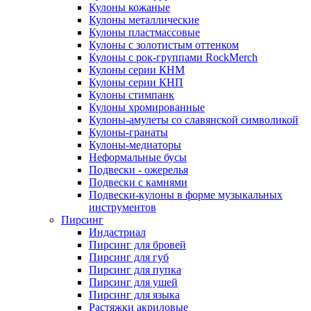
Кулоны кожаные
Кулоны металлические
Кулоны пластмассовые
Кулоны с золотистым оттенком
Кулоны с рок-группами RockMerch
Кулоны серии КНМ
Кулоны серии КНП
Кулоны стимпанк
Кулоны хромированные
Кулоны-амулеты со славянской символикой
Кулоны-гранаты
Кулоны-медиаторы
Неформальные бусы
Подвески - ожерелья
Подвески с камнями
Подвески-кулоны в форме музыкальных
инструментов
Пирсинг
Индастриал
Пирсинг для бровей
Пирсинг для губ
Пирсинг для пупка
Пирсинг для ушей
Пирсинг для языка
Растяжки акриловые