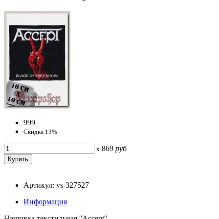
999
Скидка 13%
869
руб
x
Артикул: vs-327527
Информация
Нашивка текстильная ''Accept''