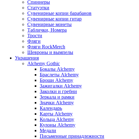
Спиннеры
Статуэтки
Сувенирные копии барабанов
Сувенирные копии гитар
Сувенирные монеты
Таблички, Номера
Трости
Фляги
Фляги RockMerch
Шевроны и вымпелы
Украшения
Alchemy Gothic
Бокалы Alchemy
Браслеты Alchemy
Броши Alchemy
Зажигалки Alchemy
Заколки и гребни
Зеркала и рамки
Значки Alchemy
Календарь
Карты Alchemy
Кольца Alchemy
Кулоны Alchemy
Медали
Письменные принадлежности