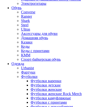
Электрогитары
Обувь
Converse
Ranger
Shark
Steel
Ultras
Аксессуары для обуви
Домашняя обувь
Казаки
Кеды
Кеды с принтами
КММ
Спорт-байкерская обувь
Одежда
Urbanist
Фартуки
Футболки
Футболки варенки
Футболки детские
Футболки женские
Футболки женские Rock Merch
Футболки камуфляжные
Футболки с принтами
Футболки с эквалайзером