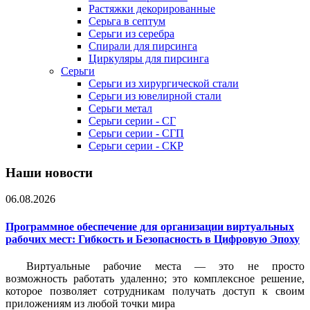
Растяжки декорированные
Серьга в септум
Серьги из серебра
Спирали для пирсинга
Циркуляры для пирсинга
Серьги
Серьги из хирургической стали
Серьги из ювелирной стали
Серьги метал
Серьги серии - СГ
Серьги серии - СГП
Серьги серии - СКР
Наши новости
06.08.2026
Программное обеспечение для организации виртуальных
рабочих мест: Гибкость и Безопасность в Цифровую Эпоху
Виртуальные рабочие места — это не просто
возможность работать удаленно; это комплексное решение,
которое позволяет сотрудникам получать доступ к своим
приложениям из любой точки мира