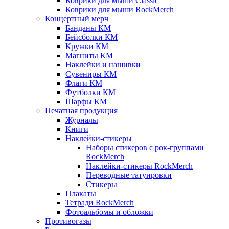
Коврики для мыши Classic
Коврики для мыши RockMerch
Концертный мерч
Банданы КМ
Бейсболки КМ
Кружки КМ
Магниты КМ
Наклейки и нашивки
Сувениры КМ
Флаги КМ
Футболки КМ
Шарфы КМ
Печатная продукция
Журналы
Книги
Наклейки-стикеры
Наборы стикеров с рок-группами
RockMerch
Наклейки-стикеры RockMerch
Переводные татуировки
Стикеры
Плакаты
Тетради RockMerch
Фотоальбомы и обложки
Противогазы