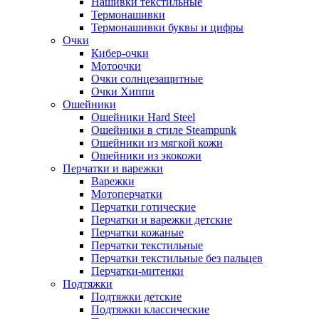
Нашивки текстильные
Термонашивки
Термонашивки буквы и цифры
Очки
Кибер-очки
Мотоочки
Очки солнцезащитные
Очки Хиппи
Ошейники
Ошейники Hard Steel
Ошейники в стиле Steampunk
Ошейники из мягкой кожи
Ошейники из экокожи
Перчатки и варежки
Варежки
Мотоперчатки
Перчатки готические
Перчатки и варежки детские
Перчатки кожаные
Перчатки текстильные
Перчатки текстильные без пальцев
Перчатки-митенки
Подтяжки
Подтяжки детские
Подтяжки классические