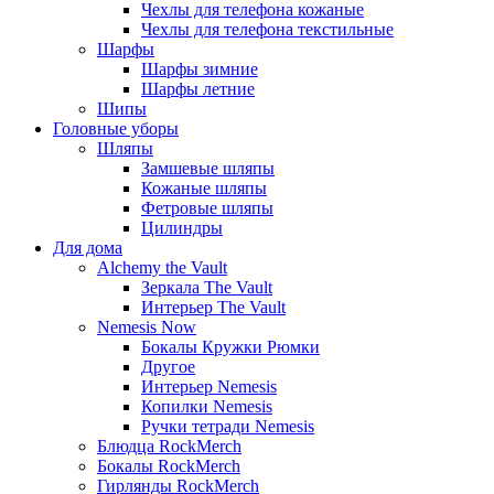
Чехлы для телефона кожаные
Чехлы для телефона текстильные
Шарфы
Шарфы зимние
Шарфы летние
Шипы
Головные уборы
Шляпы
Замшевые шляпы
Кожаные шляпы
Фетровые шляпы
Цилиндры
Для дома
Alchemy the Vault
Зеркала The Vault
Интерьер The Vault
Nemesis Now
Бокалы Кружки Рюмки
Другое
Интерьер Nemesis
Копилки Nemesis
Ручки тетради Nemesis
Блюдца RockMerch
Бокалы RockMerch
Гирлянды RockMerch