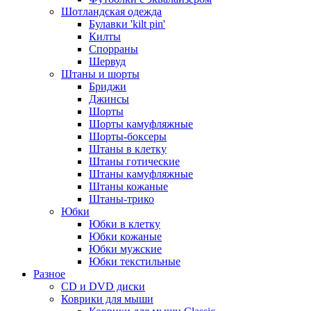
Шотландская одежда
Булавки 'kilt pin'
Килты
Спорраны
Шервуд
Штаны и шорты
Бриджи
Джинсы
Шорты
Шорты камуфляжные
Шорты-боксеры
Штаны в клетку
Штаны готические
Штаны камуфляжные
Штаны кожаные
Штаны-трико
Юбки
Юбки в клетку
Юбки кожаные
Юбки мужские
Юбки текстильные
Разное
CD и DVD диски
Коврики для мыши