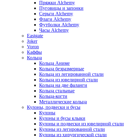
Пряжки Alchemy
Пуговицы и запонки
Серьги Alchemy
Флаги Alchemy
Футболки Alchemy
Часы Alchemy
Eastgate
Joker
Voron
Каффы
Кольца
Кольца Аниме
Кольца безразмерные
Кольца из легированной стали
Кольца из ювелирной стали
Кольца на две фаланги
Кольца стальные
Кольца-когти
Металлические кольца
Кулоны, подвески и бусы
Кулоны
Кулоны и бусы клыки
Кулоны и подвески из ювелирной стали
Кулоны из легированной стали
Кулоны из хирургической стали