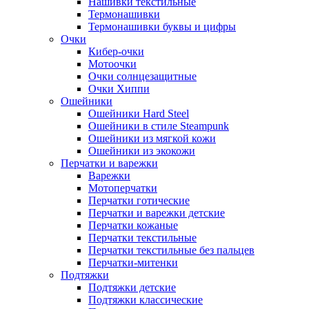
Нашивки текстильные
Термонашивки
Термонашивки буквы и цифры
Очки
Кибер-очки
Мотоочки
Очки солнцезащитные
Очки Хиппи
Ошейники
Ошейники Hard Steel
Ошейники в стиле Steampunk
Ошейники из мягкой кожи
Ошейники из экокожи
Перчатки и варежки
Варежки
Мотоперчатки
Перчатки готические
Перчатки и варежки детские
Перчатки кожаные
Перчатки текстильные
Перчатки текстильные без пальцев
Перчатки-митенки
Подтяжки
Подтяжки детские
Подтяжки классические