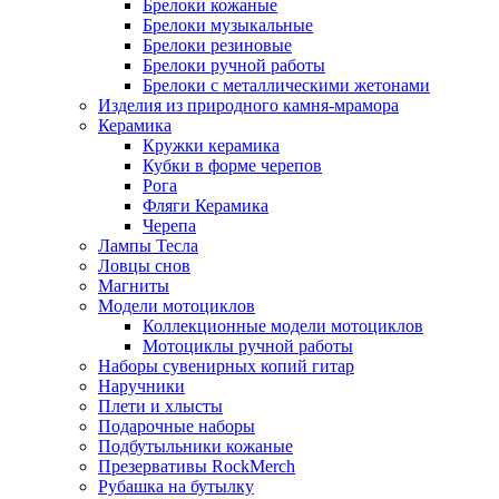
Брелоки кожаные
Брелоки музыкальные
Брелоки резиновые
Брелоки ручной работы
Брелоки с металлическими жетонами
Изделия из природного камня-мрамора
Керамика
Кружки керамика
Кубки в форме черепов
Рога
Фляги Керамика
Черепа
Лампы Тесла
Ловцы снов
Магниты
Модели мотоциклов
Коллекционные модели мотоциклов
Мотоциклы ручной работы
Наборы сувенирных копий гитар
Наручники
Плети и хлысты
Подарочные наборы
Подбутыльники кожаные
Презервативы RockMerch
Рубашка на бутылку