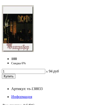
100
Скидка 6%
94
руб
x
Артикул: vs-138833
Информация