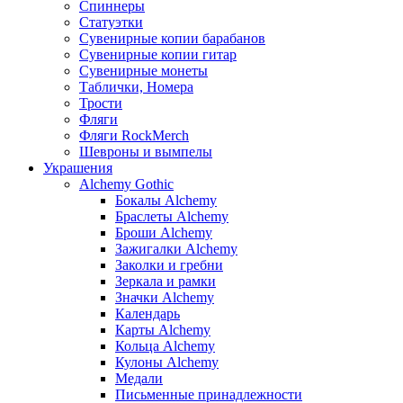
Спиннеры
Статуэтки
Сувенирные копии барабанов
Сувенирные копии гитар
Сувенирные монеты
Таблички, Номера
Трости
Фляги
Фляги RockMerch
Шевроны и вымпелы
Украшения
Alchemy Gothic
Бокалы Alchemy
Браслеты Alchemy
Броши Alchemy
Зажигалки Alchemy
Заколки и гребни
Зеркала и рамки
Значки Alchemy
Календарь
Карты Alchemy
Кольца Alchemy
Кулоны Alchemy
Медали
Письменные принадлежности