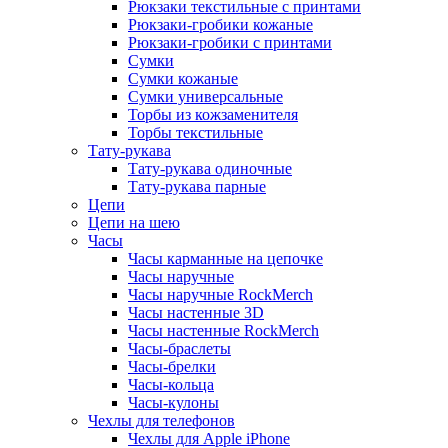
Рюкзаки текстильные с принтами
Рюкзаки-гробики кожаные
Рюкзаки-гробики с принтами
Сумки
Сумки кожаные
Сумки универсальные
Торбы из кожзаменителя
Торбы текстильные
Тату-рукава
Тату-рукава одиночные
Тату-рукава парные
Цепи
Цепи на шею
Часы
Часы карманные на цепочке
Часы наручные
Часы наручные RockMerch
Часы настенные 3D
Часы настенные RockMerch
Часы-браслеты
Часы-брелки
Часы-кольца
Часы-кулоны
Чехлы для телефонов
Чехлы для Apple iPhone