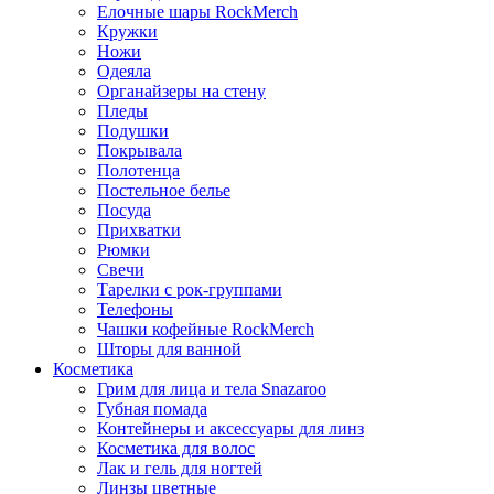
Елочные шары RockMerch
Кружки
Ножи
Одеяла
Органайзеры на стену
Пледы
Подушки
Покрывала
Полотенца
Постельное белье
Посуда
Прихватки
Рюмки
Свечи
Тарелки с рок-группами
Телефоны
Чашки кофейные RockMerch
Шторы для ванной
Косметика
Грим для лица и тела Snazaroo
Губная помада
Контейнеры и аксессуары для линз
Косметика для волос
Лак и гель для ногтей
Линзы цветные