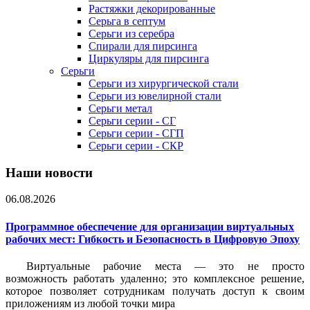
Растяжки декорированные
Серьга в септум
Серьги из серебра
Спирали для пирсинга
Циркуляры для пирсинга
Серьги
Серьги из хирургической стали
Серьги из ювелирной стали
Серьги метал
Серьги серии - СГ
Серьги серии - СГП
Серьги серии - СКР
Наши новости
06.08.2026
Программное обеспечение для организации виртуальных
рабочих мест: Гибкость и Безопасность в Цифровую Эпоху
Виртуальные рабочие места — это не просто
возможность работать удаленно; это комплексное решение,
которое позволяет сотрудникам получать доступ к своим
приложениям из любой точки мира