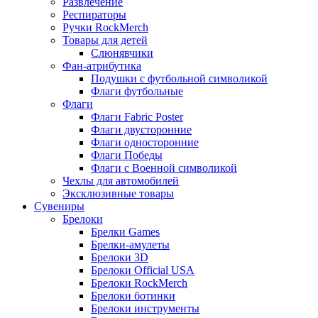
Развлечение
Респираторы
Ручки RockMerch
Товары для детей
Слюнявчики
Фан-атрибутика
Подушки с футбольной символикой
Флаги футбольные
Флаги
Флаги Fabric Poster
Флаги двусторонние
Флаги односторонние
Флаги Победы
Флаги с Военной символикой
Чехлы для автомобилей
Эксклюзивные товары
Сувениры
Брелоки
Брелки Games
Брелки-амулеты
Брелоки 3D
Брелоки Official USA
Брелоки RockMerch
Брелоки ботинки
Брелоки инструменты