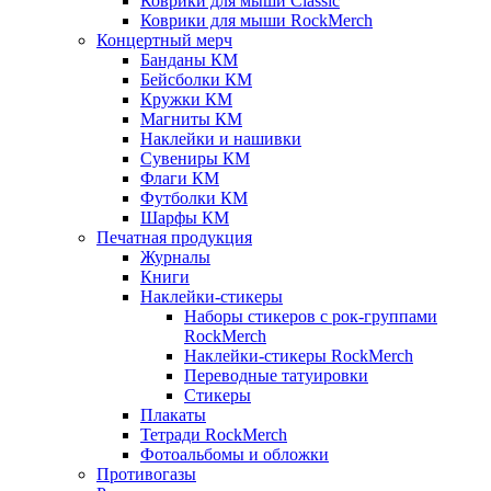
Коврики для мыши Classic
Коврики для мыши RockMerch
Концертный мерч
Банданы КМ
Бейсболки КМ
Кружки КМ
Магниты КМ
Наклейки и нашивки
Сувениры КМ
Флаги КМ
Футболки КМ
Шарфы КМ
Печатная продукция
Журналы
Книги
Наклейки-стикеры
Наборы стикеров с рок-группами
RockMerch
Наклейки-стикеры RockMerch
Переводные татуировки
Стикеры
Плакаты
Тетради RockMerch
Фотоальбомы и обложки
Противогазы