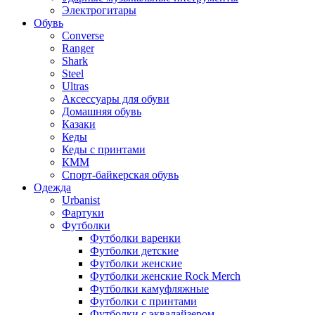
Электрогитары
Обувь
Converse
Ranger
Shark
Steel
Ultras
Аксессуары для обуви
Домашняя обувь
Казаки
Кеды
Кеды с принтами
КММ
Спорт-байкерская обувь
Одежда
Urbanist
Фартуки
Футболки
Футболки варенки
Футболки детские
Футболки женские
Футболки женские Rock Merch
Футболки камуфляжные
Футболки с принтами
Футболки с эквалайзером