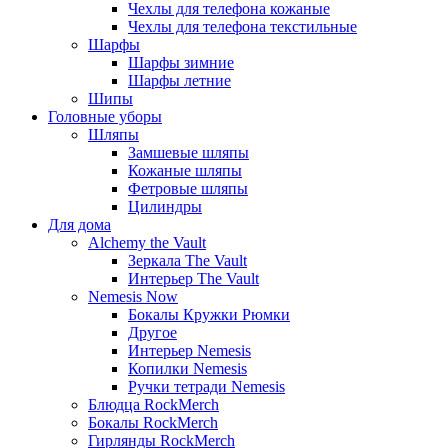
Чехлы для телефона кожаные
Чехлы для телефона текстильные
Шарфы
Шарфы зимние
Шарфы летние
Шипы
Головные уборы
Шляпы
Замшевые шляпы
Кожаные шляпы
Фетровые шляпы
Цилиндры
Для дома
Alchemy the Vault
Зеркала The Vault
Интерьер The Vault
Nemesis Now
Бокалы Кружки Рюмки
Другое
Интерьер Nemesis
Копилки Nemesis
Ручки тетради Nemesis
Блюдца RockMerch
Бокалы RockMerch
Гирлянды RockMerch