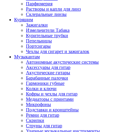
Парфюмерия
Растворы и капли для линз
Склеральные линзы
Курящим
Зажигалки
Измельчители Табака
Курительные трубки
Пепельницы
Портсигары
Чехлы для сигарет и зажигалок
Музыкантам
Автономные акустические системы
Аксессуары для гитар
Акустические гитары
Барабанные палочки
Гармоники губные
Колки и ключи
Кофры и чехлы для гитар
Медиаторы с принтами
Микрофоны
Подставки и кронштейны
Ремни для гитар
Скрипки
Струны для гитар
Ударные музыкальные инструменты