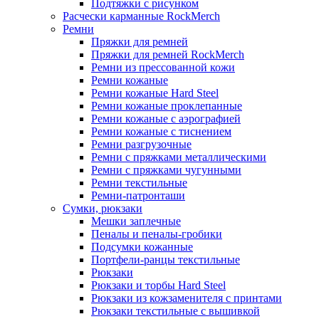
Подтяжки с рисунком
Расчески карманные RockMerch
Ремни
Пряжки для ремней
Пряжки для ремней RockMerch
Ремни из прессованной кожи
Ремни кожаные
Ремни кожаные Hard Steel
Ремни кожаные проклепанные
Ремни кожаные с аэрографией
Ремни кожаные с тиснением
Ремни разгрузочные
Ремни с пряжками металлическими
Ремни с пряжками чугунными
Ремни текстильные
Ремни-патронташи
Сумки, рюкзаки
Мешки заплечные
Пеналы и пеналы-гробики
Подсумки кожанные
Портфели-ранцы текстильные
Рюкзаки
Рюкзаки и торбы Hard Steel
Рюкзаки из кожзаменителя с принтами
Рюкзаки текстильные с вышивкой