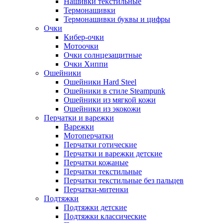
Нашивки текстильные
Термонашивки
Термонашивки буквы и цифры
Очки
Кибер-очки
Мотоочки
Очки солнцезащитные
Очки Хиппи
Ошейники
Ошейники Hard Steel
Ошейники в стиле Steampunk
Ошейники из мягкой кожи
Ошейники из экокожи
Перчатки и варежки
Варежки
Мотоперчатки
Перчатки готические
Перчатки и варежки детские
Перчатки кожаные
Перчатки текстильные
Перчатки текстильные без пальцев
Перчатки-митенки
Подтяжки
Подтяжки детские
Подтяжки классические