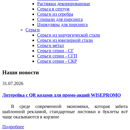
Растяжки декорированные
Серьга в септум
Серьги из серебра
Спирали для пирсинга
Циркуляры для пирсинга
Серьги
Серьги из хирургической стали
Серьги из ювелирной стали
Серьги метал
Серьги серии - СГ
Серьги серии - СГП
Серьги серии - СКР
Наши новости
31.07.2026
Лотерейка c QR кодами для промо-акций WISEPROMO
В среде современной экономики, которая забита
шаблонной рекламой, стандартные листовки и буклеты всё
чаще оказываются в корзине
Подробнее