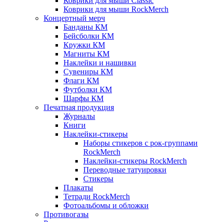
Коврики для мыши Classic
Коврики для мыши RockMerch
Концертный мерч
Банданы КМ
Бейсболки КМ
Кружки КМ
Магниты КМ
Наклейки и нашивки
Сувениры КМ
Флаги КМ
Футболки КМ
Шарфы КМ
Печатная продукция
Журналы
Книги
Наклейки-стикеры
Наборы стикеров с рок-группами
RockMerch
Наклейки-стикеры RockMerch
Переводные татуировки
Стикеры
Плакаты
Тетради RockMerch
Фотоальбомы и обложки
Противогазы