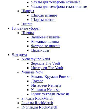
Чехлы для телефона кожаные
Чехлы для телефона текстильные
Шарфы
Шарфы зимние
Шарфы летние
Шипы
Головные уборы
Шляпы
Замшевые шляпы
Кожаные шляпы
Фетровые шляпы
Цилиндры
Для дома
Alchemy the Vault
Зеркала The Vault
Интерьер The Vault
Nemesis Now
Бокалы Кружки Рюмки
Другое
Интерьер Nemesis
Копилки Nemesis
Ручки тетради Nemesis
Блюдца RockMerch
Бокалы RockMerch
Гирлянды RockMerch