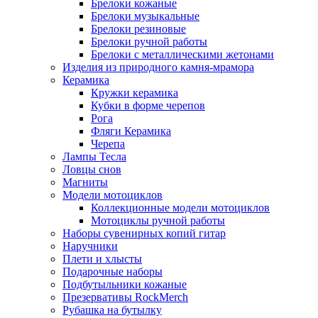
Брелоки кожаные
Брелоки музыкальные
Брелоки резиновые
Брелоки ручной работы
Брелоки с металлическими жетонами
Изделия из природного камня-мрамора
Керамика
Кружки керамика
Кубки в форме черепов
Рога
Фляги Керамика
Черепа
Лампы Тесла
Ловцы снов
Магниты
Модели мотоциклов
Коллекционные модели мотоциклов
Мотоциклы ручной работы
Наборы сувенирных копий гитар
Наручники
Плети и хлысты
Подарочные наборы
Подбутыльники кожаные
Презервативы RockMerch
Рубашка на бутылку