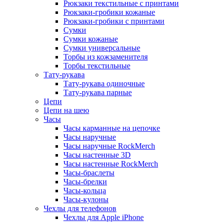
Рюкзаки текстильные с принтами
Рюкзаки-гробики кожаные
Рюкзаки-гробики с принтами
Сумки
Сумки кожаные
Сумки универсальные
Торбы из кожзаменителя
Торбы текстильные
Тату-рукава
Тату-рукава одиночные
Тату-рукава парные
Цепи
Цепи на шею
Часы
Часы карманные на цепочке
Часы наручные
Часы наручные RockMerch
Часы настенные 3D
Часы настенные RockMerch
Часы-браслеты
Часы-брелки
Часы-кольца
Часы-кулоны
Чехлы для телефонов
Чехлы для Apple iPhone