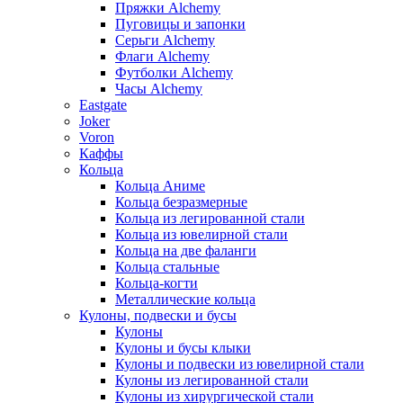
Пряжки Alchemy
Пуговицы и запонки
Серьги Alchemy
Флаги Alchemy
Футболки Alchemy
Часы Alchemy
Eastgate
Joker
Voron
Каффы
Кольца
Кольца Аниме
Кольца безразмерные
Кольца из легированной стали
Кольца из ювелирной стали
Кольца на две фаланги
Кольца стальные
Кольца-когти
Металлические кольца
Кулоны, подвески и бусы
Кулоны
Кулоны и бусы клыки
Кулоны и подвески из ювелирной стали
Кулоны из легированной стали
Кулоны из хирургической стали