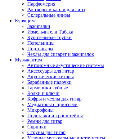
Парфюмерия
Растворы и капли для линз
Склеральные линзы
Курящим
Зажигалки
Измельчители Табака
Курительные трубки
Пепельницы
Портсигары
Чехлы для сигарет и зажигалок
Музыкантам
Автономные акустические системы
Аксессуары для гитар
Акустические гитары
Барабанные палочки
Гармоники губные
Колки и ключи
Кофры и чехлы для гитар
Медиаторы с принтами
Микрофоны
Подставки и кронштейны
Ремни для гитар
Скрипки
Струны для гитар
Ударные музыкальные инструменты