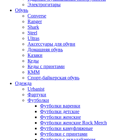
Электрогитары
Обувь
Converse
Ranger
Shark
Steel
Ultras
Аксессуары для обуви
Домашняя обувь
Казаки
Кеды
Кеды с принтами
КММ
Спорт-байкерская обувь
Одежда
Urbanist
Фартуки
Футболки
Футболки варенки
Футболки детские
Футболки женские
Футболки женские Rock Merch
Футболки камуфляжные
Футболки с принтами
Футболки с эквалайзером