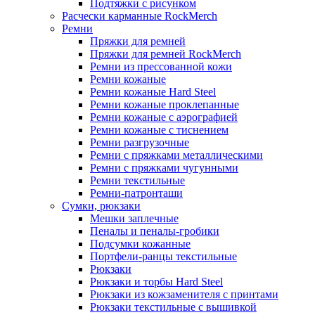
Подтяжки с рисунком
Расчески карманные RockMerch
Ремни
Пряжки для ремней
Пряжки для ремней RockMerch
Ремни из прессованной кожи
Ремни кожаные
Ремни кожаные Hard Steel
Ремни кожаные проклепанные
Ремни кожаные с аэрографией
Ремни кожаные с тиснением
Ремни разгрузочные
Ремни с пряжками металлическими
Ремни с пряжками чугунными
Ремни текстильные
Ремни-патронташи
Сумки, рюкзаки
Мешки заплечные
Пеналы и пеналы-гробики
Подсумки кожанные
Портфели-ранцы текстильные
Рюкзаки
Рюкзаки и торбы Hard Steel
Рюкзаки из кожзаменителя с принтами
Рюкзаки текстильные с вышивкой