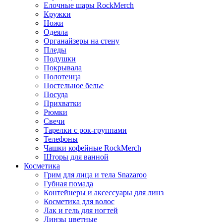
Елочные шары RockMerch
Кружки
Ножи
Одеяла
Органайзеры на стену
Пледы
Подушки
Покрывала
Полотенца
Постельное белье
Посуда
Прихватки
Рюмки
Свечи
Тарелки с рок-группами
Телефоны
Чашки кофейные RockMerch
Шторы для ванной
Косметика
Грим для лица и тела Snazaroo
Губная помада
Контейнеры и аксессуары для линз
Косметика для волос
Лак и гель для ногтей
Линзы цветные