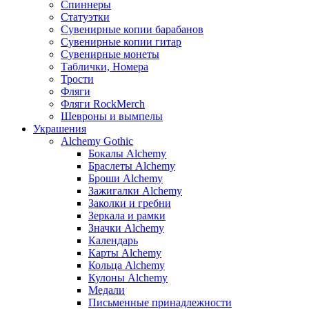
Спиннеры
Статуэтки
Сувенирные копии барабанов
Сувенирные копии гитар
Сувенирные монеты
Таблички, Номера
Трости
Фляги
Фляги RockMerch
Шевроны и вымпелы
Украшения
Alchemy Gothic
Бокалы Alchemy
Браслеты Alchemy
Броши Alchemy
Зажигалки Alchemy
Заколки и гребни
Зеркала и рамки
Значки Alchemy
Календарь
Карты Alchemy
Кольца Alchemy
Кулоны Alchemy
Медали
Письменные принадлежности