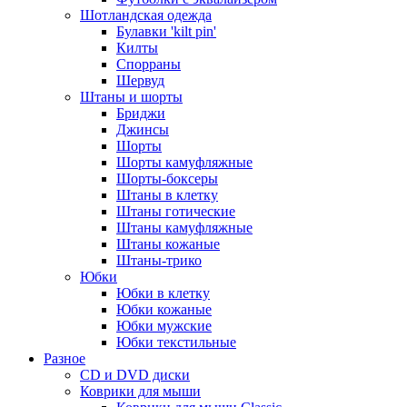
Шотландская одежда
Булавки 'kilt pin'
Килты
Спорраны
Шервуд
Штаны и шорты
Бриджи
Джинсы
Шорты
Шорты камуфляжные
Шорты-боксеры
Штаны в клетку
Штаны готические
Штаны камуфляжные
Штаны кожаные
Штаны-трико
Юбки
Юбки в клетку
Юбки кожаные
Юбки мужские
Юбки текстильные
Разное
CD и DVD диски
Коврики для мыши