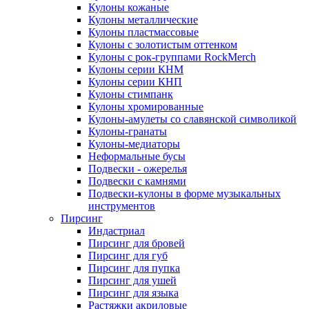
Кулоны кожаные
Кулоны металлические
Кулоны пластмассовые
Кулоны с золотистым оттенком
Кулоны с рок-группами RockMerch
Кулоны серии КНМ
Кулоны серии КНП
Кулоны стимпанк
Кулоны хромированные
Кулоны-амулеты со славянской символикой
Кулоны-гранаты
Кулоны-медиаторы
Неформальные бусы
Подвески - ожерелья
Подвески с камнями
Подвески-кулоны в форме музыкальных
инструментов
Пирсинг
Индастриал
Пирсинг для бровей
Пирсинг для губ
Пирсинг для пупка
Пирсинг для ушей
Пирсинг для языка
Растяжки акриловые