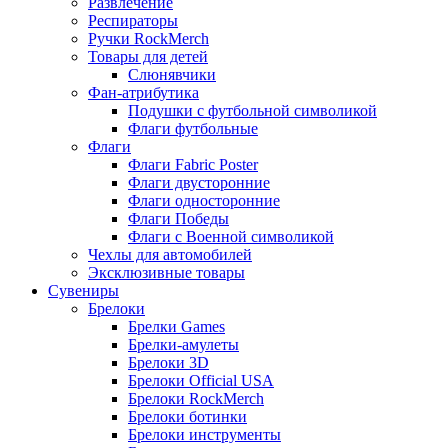
Развлечение
Респираторы
Ручки RockMerch
Товары для детей
Слюнявчики
Фан-атрибутика
Подушки с футбольной символикой
Флаги футбольные
Флаги
Флаги Fabric Poster
Флаги двусторонние
Флаги односторонние
Флаги Победы
Флаги с Военной символикой
Чехлы для автомобилей
Эксклюзивные товары
Сувениры
Брелоки
Брелки Games
Брелки-амулеты
Брелоки 3D
Брелоки Official USA
Брелоки RockMerch
Брелоки ботинки
Брелоки инструменты