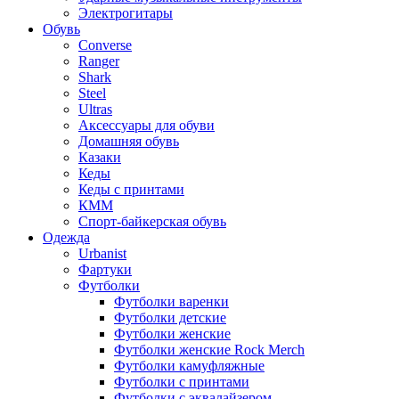
Электрогитары
Обувь
Converse
Ranger
Shark
Steel
Ultras
Аксессуары для обуви
Домашняя обувь
Казаки
Кеды
Кеды с принтами
КММ
Спорт-байкерская обувь
Одежда
Urbanist
Фартуки
Футболки
Футболки варенки
Футболки детские
Футболки женские
Футболки женские Rock Merch
Футболки камуфляжные
Футболки с принтами
Футболки с эквалайзером