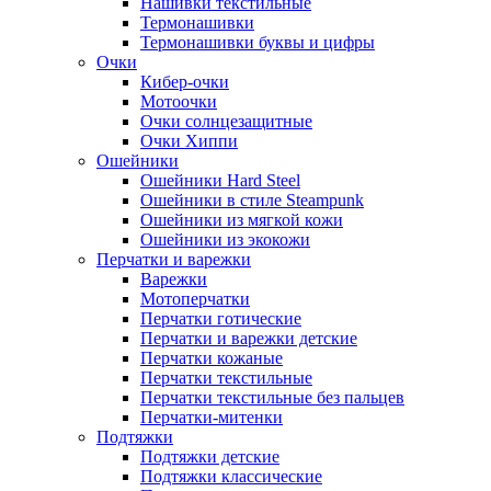
Нашивки текстильные
Термонашивки
Термонашивки буквы и цифры
Очки
Кибер-очки
Мотоочки
Очки солнцезащитные
Очки Хиппи
Ошейники
Ошейники Hard Steel
Ошейники в стиле Steampunk
Ошейники из мягкой кожи
Ошейники из экокожи
Перчатки и варежки
Варежки
Мотоперчатки
Перчатки готические
Перчатки и варежки детские
Перчатки кожаные
Перчатки текстильные
Перчатки текстильные без пальцев
Перчатки-митенки
Подтяжки
Подтяжки детские
Подтяжки классические