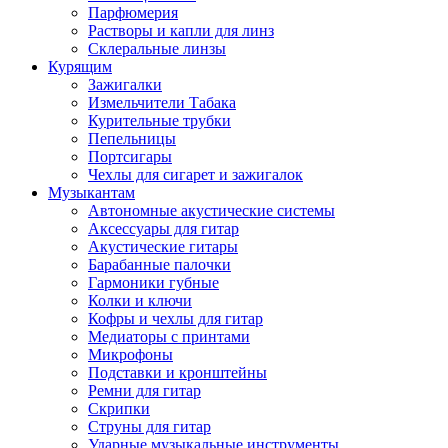
Парфюмерия
Растворы и капли для линз
Склеральные линзы
Курящим
Зажигалки
Измельчители Табака
Курительные трубки
Пепельницы
Портсигары
Чехлы для сигарет и зажигалок
Музыкантам
Автономные акустические системы
Аксессуары для гитар
Акустические гитары
Барабанные палочки
Гармоники губные
Колки и ключи
Кофры и чехлы для гитар
Медиаторы с принтами
Микрофоны
Подставки и кронштейны
Ремни для гитар
Скрипки
Струны для гитар
Ударные музыкальные инструменты