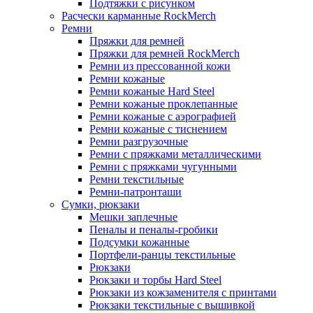
Подтяжки с рисунком
Расчески карманные RockMerch
Ремни
Пряжки для ремней
Пряжки для ремней RockMerch
Ремни из прессованной кожи
Ремни кожаные
Ремни кожаные Hard Steel
Ремни кожаные проклепанные
Ремни кожаные с аэрографией
Ремни кожаные с тиснением
Ремни разгрузочные
Ремни с пряжками металлическими
Ремни с пряжками чугунными
Ремни текстильные
Ремни-патронташи
Сумки, рюкзаки
Мешки заплечные
Пеналы и пеналы-гробики
Подсумки кожанные
Портфели-ранцы текстильные
Рюкзаки
Рюкзаки и торбы Hard Steel
Рюкзаки из кожзаменителя с принтами
Рюкзаки текстильные с вышивкой