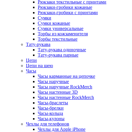
Рюкзаки текстильные с принтами
Рюкзаки-гробики кожаные
Рюкзаки-гробики с принтами
Сумки
Сумки кожаные
Сумки универсальные
Торбы из кожзаменителя
Торбы текстильные
Тату-рукава
Тату-рукава одиночные
Тату-рукава парные
Цепи
Цепи на шею
Часы
Часы карманные на цепочке
Часы наручные
Часы наручные RockMerch
Часы настенные 3D
Часы настенные RockMerch
Часы-браслеты
Часы-брелки
Часы-кольца
Часы-кулоны
Чехлы для телефонов
Чехлы для Apple iPhone