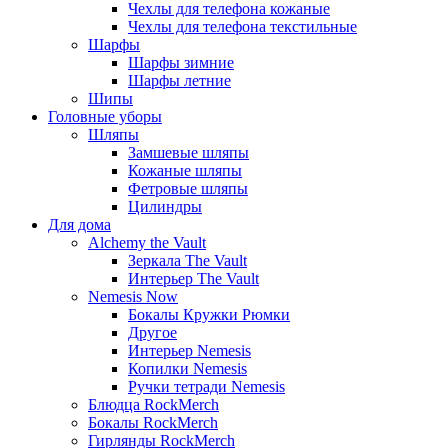
Чехлы для телефона кожаные
Чехлы для телефона текстильные
Шарфы
Шарфы зимние
Шарфы летние
Шипы
Головные уборы
Шляпы
Замшевые шляпы
Кожаные шляпы
Фетровые шляпы
Цилиндры
Для дома
Alchemy the Vault
Зеркала The Vault
Интерьер The Vault
Nemesis Now
Бокалы Кружки Рюмки
Другое
Интерьер Nemesis
Копилки Nemesis
Ручки тетради Nemesis
Блюдца RockMerch
Бокалы RockMerch
Гирлянды RockMerch