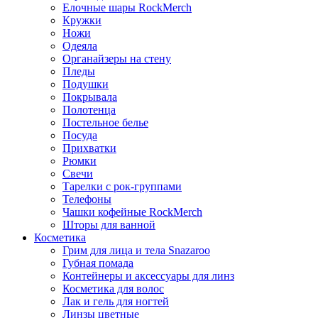
Елочные шары RockMerch
Кружки
Ножи
Одеяла
Органайзеры на стену
Пледы
Подушки
Покрывала
Полотенца
Постельное белье
Посуда
Прихватки
Рюмки
Свечи
Тарелки с рок-группами
Телефоны
Чашки кофейные RockMerch
Шторы для ванной
Косметика
Грим для лица и тела Snazaroo
Губная помада
Контейнеры и аксессуары для линз
Косметика для волос
Лак и гель для ногтей
Линзы цветные