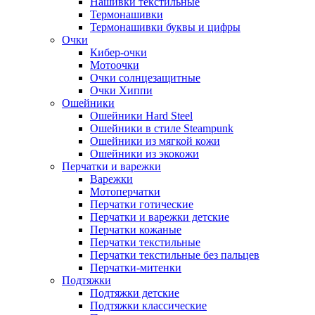
Нашивки текстильные
Термонашивки
Термонашивки буквы и цифры
Очки
Кибер-очки
Мотоочки
Очки солнцезащитные
Очки Хиппи
Ошейники
Ошейники Hard Steel
Ошейники в стиле Steampunk
Ошейники из мягкой кожи
Ошейники из экокожи
Перчатки и варежки
Варежки
Мотоперчатки
Перчатки готические
Перчатки и варежки детские
Перчатки кожаные
Перчатки текстильные
Перчатки текстильные без пальцев
Перчатки-митенки
Подтяжки
Подтяжки детские
Подтяжки классические