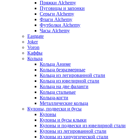
Пряжки Alchemy
Пуговицы и запонки
Серьги Alchemy
Флаги Alchemy
Футболки Alchemy
Часы Alchemy
Eastgate
Joker
Voron
Каффы
Кольца
Кольца Аниме
Кольца безразмерные
Кольца из легированной стали
Кольца из ювелирной стали
Кольца на две фаланги
Кольца стальные
Кольца-когти
Металлические кольца
Кулоны, подвески и бусы
Кулоны
Кулоны и бусы клыки
Кулоны и подвески из ювелирной стали
Кулоны из легированной стали
Кулоны из хирургической стали