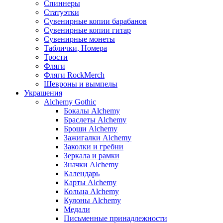
Спиннеры
Статуэтки
Сувенирные копии барабанов
Сувенирные копии гитар
Сувенирные монеты
Таблички, Номера
Трости
Фляги
Фляги RockMerch
Шевроны и вымпелы
Украшения
Alchemy Gothic
Бокалы Alchemy
Браслеты Alchemy
Броши Alchemy
Зажигалки Alchemy
Заколки и гребни
Зеркала и рамки
Значки Alchemy
Календарь
Карты Alchemy
Кольца Alchemy
Кулоны Alchemy
Медали
Письменные принадлежности