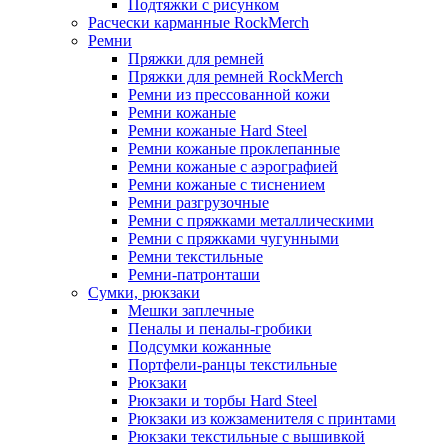
Подтяжки с рисунком
Расчески карманные RockMerch
Ремни
Пряжки для ремней
Пряжки для ремней RockMerch
Ремни из прессованной кожи
Ремни кожаные
Ремни кожаные Hard Steel
Ремни кожаные проклепанные
Ремни кожаные с аэрографией
Ремни кожаные с тиснением
Ремни разгрузочные
Ремни с пряжками металлическими
Ремни с пряжками чугунными
Ремни текстильные
Ремни-патронташи
Сумки, рюкзаки
Мешки заплечные
Пеналы и пеналы-гробики
Подсумки кожанные
Портфели-ранцы текстильные
Рюкзаки
Рюкзаки и торбы Hard Steel
Рюкзаки из кожзаменителя с принтами
Рюкзаки текстильные с вышивкой