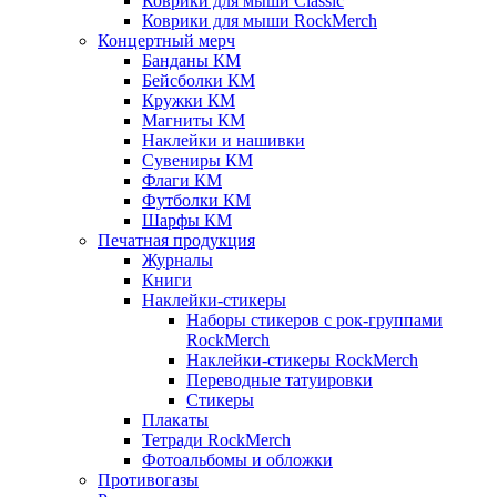
Коврики для мыши Classic
Коврики для мыши RockMerch
Концертный мерч
Банданы КМ
Бейсболки КМ
Кружки КМ
Магниты КМ
Наклейки и нашивки
Сувениры КМ
Флаги КМ
Футболки КМ
Шарфы КМ
Печатная продукция
Журналы
Книги
Наклейки-стикеры
Наборы стикеров с рок-группами
RockMerch
Наклейки-стикеры RockMerch
Переводные татуировки
Стикеры
Плакаты
Тетради RockMerch
Фотоальбомы и обложки
Противогазы