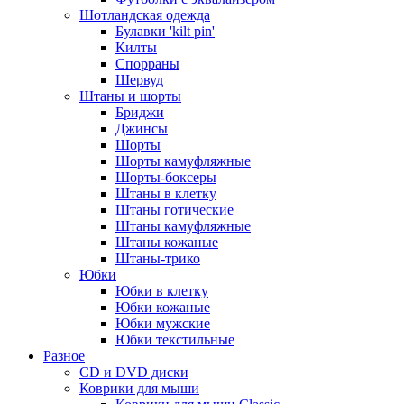
Шотландская одежда
Булавки 'kilt pin'
Килты
Спорраны
Шервуд
Штаны и шорты
Бриджи
Джинсы
Шорты
Шорты камуфляжные
Шорты-боксеры
Штаны в клетку
Штаны готические
Штаны камуфляжные
Штаны кожаные
Штаны-трико
Юбки
Юбки в клетку
Юбки кожаные
Юбки мужские
Юбки текстильные
Разное
CD и DVD диски
Коврики для мыши