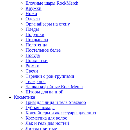
Елочные шары RockMerch
Кружки
Ножи
Одеяла
Органайзеры на стену
Пледы
Подушки
Покрывала
Полотенца
Постельное белье
Посуда
Прихватки
Рюмки
Свечи
Тарелки с рок-группами
Телефоны
Чашки кофейные RockMerch
Шторы для ванной
Косметика
Грим для лица и тела Snazaroo
Губная помада
Контейнеры и аксессуары для линз
Косметика для волос
Лак и гель для ногтей
Линзы цветные