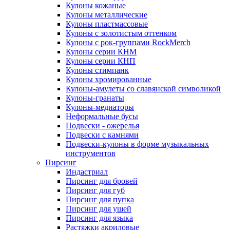
Кулоны кожаные
Кулоны металлические
Кулоны пластмассовые
Кулоны с золотистым оттенком
Кулоны с рок-группами RockMerch
Кулоны серии КНМ
Кулоны серии КНП
Кулоны стимпанк
Кулоны хромированные
Кулоны-амулеты со славянской символикой
Кулоны-гранаты
Кулоны-медиаторы
Неформальные бусы
Подвески - ожерелья
Подвески с камнями
Подвески-кулоны в форме музыкальных
инструментов
Пирсинг
Индастриал
Пирсинг для бровей
Пирсинг для губ
Пирсинг для пупка
Пирсинг для ушей
Пирсинг для языка
Растяжки акриловые