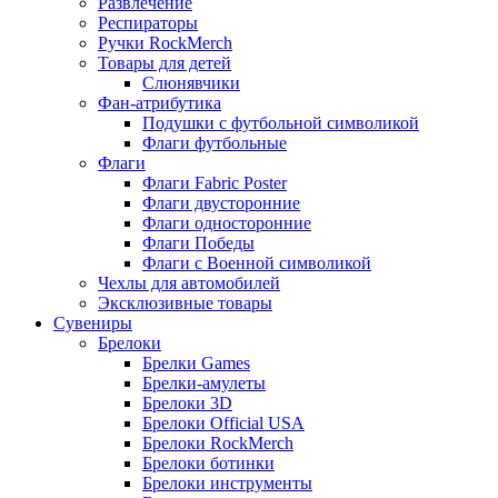
Развлечение
Респираторы
Ручки RockMerch
Товары для детей
Слюнявчики
Фан-атрибутика
Подушки с футбольной символикой
Флаги футбольные
Флаги
Флаги Fabric Poster
Флаги двусторонние
Флаги односторонние
Флаги Победы
Флаги с Военной символикой
Чехлы для автомобилей
Эксклюзивные товары
Сувениры
Брелоки
Брелки Games
Брелки-амулеты
Брелоки 3D
Брелоки Official USA
Брелоки RockMerch
Брелоки ботинки
Брелоки инструменты