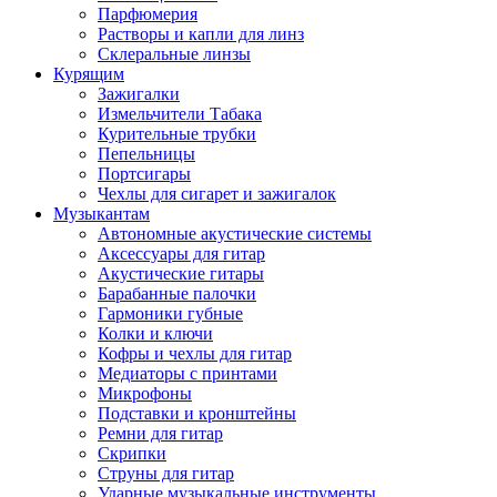
Парфюмерия
Растворы и капли для линз
Склеральные линзы
Курящим
Зажигалки
Измельчители Табака
Курительные трубки
Пепельницы
Портсигары
Чехлы для сигарет и зажигалок
Музыкантам
Автономные акустические системы
Аксессуары для гитар
Акустические гитары
Барабанные палочки
Гармоники губные
Колки и ключи
Кофры и чехлы для гитар
Медиаторы с принтами
Микрофоны
Подставки и кронштейны
Ремни для гитар
Скрипки
Струны для гитар
Ударные музыкальные инструменты