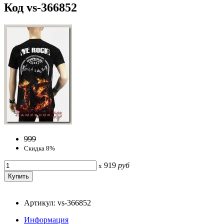
Код vs-366852
999
Скидка 8%
919
руб
x
Артикул: vs-366852
Информация