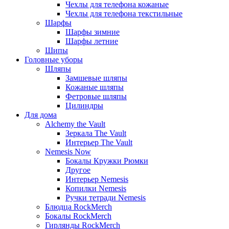
Чехлы для телефона кожаные
Чехлы для телефона текстильные
Шарфы
Шарфы зимние
Шарфы летние
Шипы
Головные уборы
Шляпы
Замшевые шляпы
Кожаные шляпы
Фетровые шляпы
Цилиндры
Для дома
Alchemy the Vault
Зеркала The Vault
Интерьер The Vault
Nemesis Now
Бокалы Кружки Рюмки
Другое
Интерьер Nemesis
Копилки Nemesis
Ручки тетради Nemesis
Блюдца RockMerch
Бокалы RockMerch
Гирлянды RockMerch