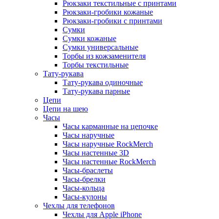
Рюкзаки текстильные с принтами
Рюкзаки-гробики кожаные
Рюкзаки-гробики с принтами
Сумки
Сумки кожаные
Сумки универсальные
Торбы из кожзаменителя
Торбы текстильные
Тату-рукава
Тату-рукава одиночные
Тату-рукава парные
Цепи
Цепи на шею
Часы
Часы карманные на цепочке
Часы наручные
Часы наручные RockMerch
Часы настенные 3D
Часы настенные RockMerch
Часы-браслеты
Часы-брелки
Часы-кольца
Часы-кулоны
Чехлы для телефонов
Чехлы для Apple iPhone