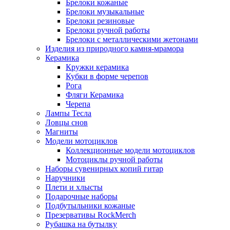
Брелоки кожаные
Брелоки музыкальные
Брелоки резиновые
Брелоки ручной работы
Брелоки с металлическими жетонами
Изделия из природного камня-мрамора
Керамика
Кружки керамика
Кубки в форме черепов
Рога
Фляги Керамика
Черепа
Лампы Тесла
Ловцы снов
Магниты
Модели мотоциклов
Коллекционные модели мотоциклов
Мотоциклы ручной работы
Наборы сувенирных копий гитар
Наручники
Плети и хлысты
Подарочные наборы
Подбутыльники кожаные
Презервативы RockMerch
Рубашка на бутылку