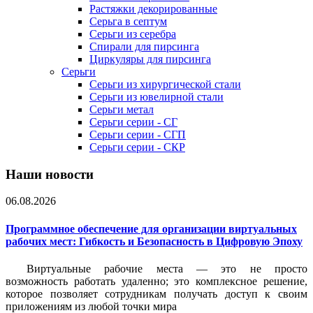
Растяжки декорированные
Серьга в септум
Серьги из серебра
Спирали для пирсинга
Циркуляры для пирсинга
Серьги
Серьги из хирургической стали
Серьги из ювелирной стали
Серьги метал
Серьги серии - СГ
Серьги серии - СГП
Серьги серии - СКР
Наши новости
06.08.2026
Программное обеспечение для организации виртуальных
рабочих мест: Гибкость и Безопасность в Цифровую Эпоху
Виртуальные рабочие места — это не просто
возможность работать удаленно; это комплексное решение,
которое позволяет сотрудникам получать доступ к своим
приложениям из любой точки мира