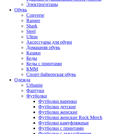
Электрогитары
Обувь
Converse
Ranger
Shark
Steel
Ultras
Аксессуары для обуви
Домашняя обувь
Казаки
Кеды
Кеды с принтами
КММ
Спорт-байкерская обувь
Одежда
Urbanist
Фартуки
Футболки
Футболки варенки
Футболки детские
Футболки женские
Футболки женские Rock Merch
Футболки камуфляжные
Футболки с принтами
Футболки с эквалайзером