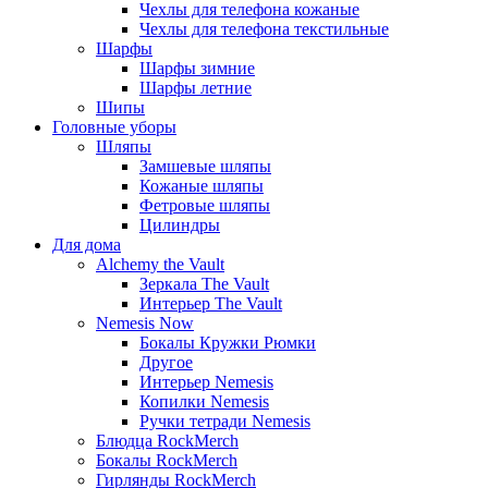
Чехлы для телефона кожаные
Чехлы для телефона текстильные
Шарфы
Шарфы зимние
Шарфы летние
Шипы
Головные уборы
Шляпы
Замшевые шляпы
Кожаные шляпы
Фетровые шляпы
Цилиндры
Для дома
Alchemy the Vault
Зеркала The Vault
Интерьер The Vault
Nemesis Now
Бокалы Кружки Рюмки
Другое
Интерьер Nemesis
Копилки Nemesis
Ручки тетради Nemesis
Блюдца RockMerch
Бокалы RockMerch
Гирлянды RockMerch