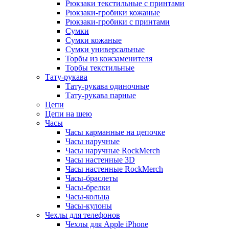
Рюкзаки текстильные с принтами
Рюкзаки-гробики кожаные
Рюкзаки-гробики с принтами
Сумки
Сумки кожаные
Сумки универсальные
Торбы из кожзаменителя
Торбы текстильные
Тату-рукава
Тату-рукава одиночные
Тату-рукава парные
Цепи
Цепи на шею
Часы
Часы карманные на цепочке
Часы наручные
Часы наручные RockMerch
Часы настенные 3D
Часы настенные RockMerch
Часы-браслеты
Часы-брелки
Часы-кольца
Часы-кулоны
Чехлы для телефонов
Чехлы для Apple iPhone