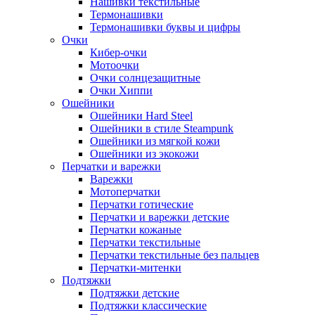
Нашивки текстильные
Термонашивки
Термонашивки буквы и цифры
Очки
Кибер-очки
Мотоочки
Очки солнцезащитные
Очки Хиппи
Ошейники
Ошейники Hard Steel
Ошейники в стиле Steampunk
Ошейники из мягкой кожи
Ошейники из экокожи
Перчатки и варежки
Варежки
Мотоперчатки
Перчатки готические
Перчатки и варежки детские
Перчатки кожаные
Перчатки текстильные
Перчатки текстильные без пальцев
Перчатки-митенки
Подтяжки
Подтяжки детские
Подтяжки классические