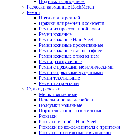
Подтяжки с рисунком
Расчески карманные RockMerch
Ремни
Пряжки для ремней
Пряжки для ремней RockMerch
Ремни из прессованной кожи
Ремни кожаные
Ремни кожаные Hard Steel
Ремни кожаные проклепанные
Ремни кожаные с аэрографией
Ремни кожаные с тиснением
Ремни разгрузочные
Ремни с пряжками металлическими
Ремни с пряжками чугунными
Ремни текстильные
Ремни-патронташи
Сумки, рюкзаки
Мешки заплечные
Пеналы и пеналы-гробики
Подсумки кожанные
Портфели-ранцы текстильные
Рюкзаки
Рюкзаки и торбы Hard Steel
Рюкзаки из кожзаменителя с принтами
Рюкзаки текстильные с вышивкой