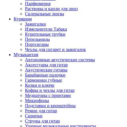
Парфюмерия
Растворы и капли для линз
Склеральные линзы
Курящим
Зажигалки
Измельчители Табака
Курительные трубки
Пепельницы
Портсигары
Чехлы для сигарет и зажигалок
Музыкантам
Автономные акустические системы
Аксессуары для гитар
Акустические гитары
Барабанные палочки
Гармоники губные
Колки и ключи
Кофры и чехлы для гитар
Медиаторы с принтами
Микрофоны
Подставки и кронштейны
Ремни для гитар
Скрипки
Струны для гитар
Ударные музыкальные инструменты