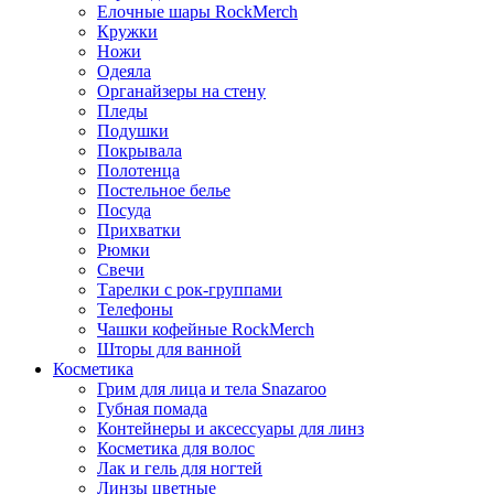
Елочные шары RockMerch
Кружки
Ножи
Одеяла
Органайзеры на стену
Пледы
Подушки
Покрывала
Полотенца
Постельное белье
Посуда
Прихватки
Рюмки
Свечи
Тарелки с рок-группами
Телефоны
Чашки кофейные RockMerch
Шторы для ванной
Косметика
Грим для лица и тела Snazaroo
Губная помада
Контейнеры и аксессуары для линз
Косметика для волос
Лак и гель для ногтей
Линзы цветные