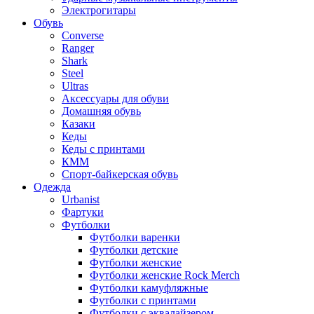
Электрогитары
Обувь
Converse
Ranger
Shark
Steel
Ultras
Аксессуары для обуви
Домашняя обувь
Казаки
Кеды
Кеды с принтами
КММ
Спорт-байкерская обувь
Одежда
Urbanist
Фартуки
Футболки
Футболки варенки
Футболки детские
Футболки женские
Футболки женские Rock Merch
Футболки камуфляжные
Футболки с принтами
Футболки с эквалайзером