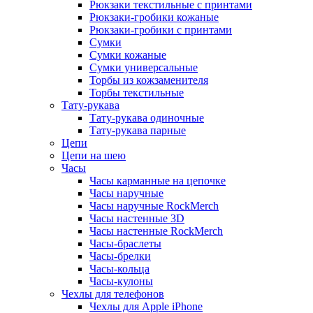
Рюкзаки текстильные с принтами
Рюкзаки-гробики кожаные
Рюкзаки-гробики с принтами
Сумки
Сумки кожаные
Сумки универсальные
Торбы из кожзаменителя
Торбы текстильные
Тату-рукава
Тату-рукава одиночные
Тату-рукава парные
Цепи
Цепи на шею
Часы
Часы карманные на цепочке
Часы наручные
Часы наручные RockMerch
Часы настенные 3D
Часы настенные RockMerch
Часы-браслеты
Часы-брелки
Часы-кольца
Часы-кулоны
Чехлы для телефонов
Чехлы для Apple iPhone