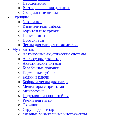
Парфюмерия
Растворы и капли для линз
Склеральные линзы
Курящим
Зажигалки
Измельчители Табака
Курительные трубки
Пепельницы
Портсигары
Чехлы для сигарет и зажигалок
Музыкантам
Автономные акустические системы
Аксессуары для гитар
Акустические гитары
Барабанные палочки
Гармоники губные
Колки и ключи
Кофры и чехлы для гитар
Медиаторы с принтами
Микрофоны
Подставки и кронштейны
Ремни для гитар
Скрипки
Струны для гитар
Ударные музыкальные инструменты