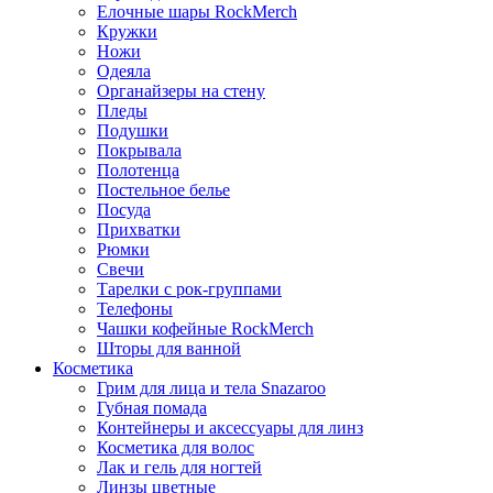
Елочные шары RockMerch
Кружки
Ножи
Одеяла
Органайзеры на стену
Пледы
Подушки
Покрывала
Полотенца
Постельное белье
Посуда
Прихватки
Рюмки
Свечи
Тарелки с рок-группами
Телефоны
Чашки кофейные RockMerch
Шторы для ванной
Косметика
Грим для лица и тела Snazaroo
Губная помада
Контейнеры и аксессуары для линз
Косметика для волос
Лак и гель для ногтей
Линзы цветные