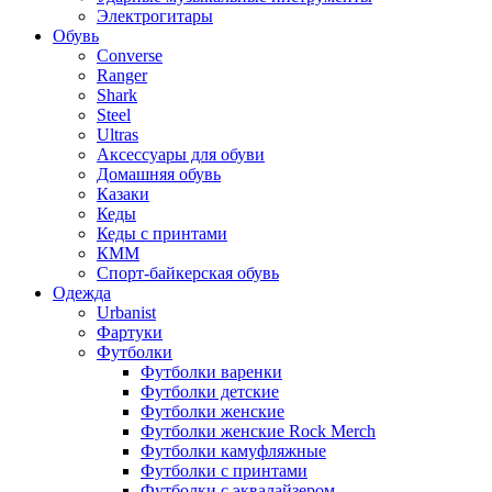
Электрогитары
Обувь
Converse
Ranger
Shark
Steel
Ultras
Аксессуары для обуви
Домашняя обувь
Казаки
Кеды
Кеды с принтами
КММ
Спорт-байкерская обувь
Одежда
Urbanist
Фартуки
Футболки
Футболки варенки
Футболки детские
Футболки женские
Футболки женские Rock Merch
Футболки камуфляжные
Футболки с принтами
Футболки с эквалайзером