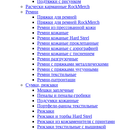
Подтяжки с рисунком
Расчески карманные RockMerch
Ремни
Пряжки для ремней
Пряжки для ремней RockMerch
Ремни из прессованной кожи
Ремни кожаные
Ремни кожаные Hard Steel
Ремни кожаные проклепанные
Ремни кожаные с аэрографией
Ремни кожаные с тиснением
Ремни разгрузочные
Ремни с пряжками металлическими
Ремни с пряжками чугунными
Ремни текстильные
Ремни-патронташи
Сумки, рюкзаки
Мешки заплечные
Пеналы и пеналы-гробики
Подсумки кожанные
Портфели-ранцы текстильные
Рюкзаки
Рюкзаки и торбы Hard Steel
Рюкзаки из кожзаменителя с принтами
Рюкзаки текстильные с вышивкой