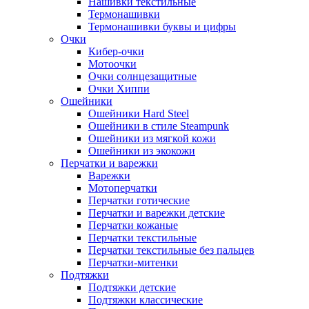
Нашивки текстильные
Термонашивки
Термонашивки буквы и цифры
Очки
Кибер-очки
Мотоочки
Очки солнцезащитные
Очки Хиппи
Ошейники
Ошейники Hard Steel
Ошейники в стиле Steampunk
Ошейники из мягкой кожи
Ошейники из экокожи
Перчатки и варежки
Варежки
Мотоперчатки
Перчатки готические
Перчатки и варежки детские
Перчатки кожаные
Перчатки текстильные
Перчатки текстильные без пальцев
Перчатки-митенки
Подтяжки
Подтяжки детские
Подтяжки классические