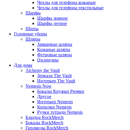
Чехлы для телефона кожаные
Чехлы для телефона текстильные
Шарфы
Шарфы зимние
Шарфы летние
Шипы
Головные уборы
Шляпы
Замшевые шляпы
Кожаные шляпы
Фетровые шляпы
Цилиндры
Для дома
Alchemy the Vault
Зеркала The Vault
Интерьер The Vault
Nemesis Now
Бокалы Кружки Рюмки
Другое
Интерьер Nemesis
Копилки Nemesis
Ручки тетради Nemesis
Блюдца RockMerch
Бокалы RockMerch
Гирлянды RockMerch