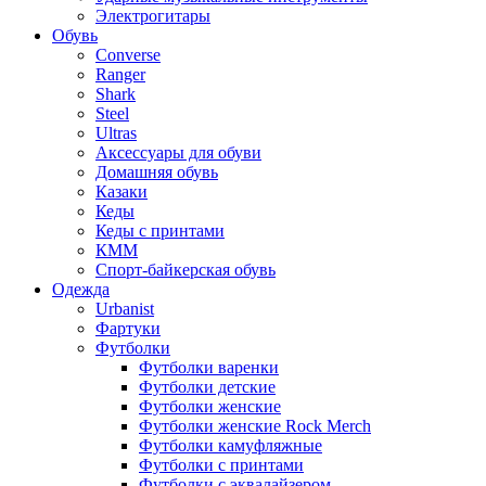
Электрогитары
Обувь
Converse
Ranger
Shark
Steel
Ultras
Аксессуары для обуви
Домашняя обувь
Казаки
Кеды
Кеды с принтами
КММ
Спорт-байкерская обувь
Одежда
Urbanist
Фартуки
Футболки
Футболки варенки
Футболки детские
Футболки женские
Футболки женские Rock Merch
Футболки камуфляжные
Футболки с принтами
Футболки с эквалайзером