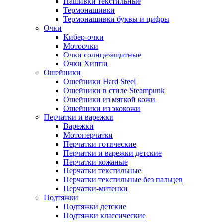
Нашивки текстильные
Термонашивки
Термонашивки буквы и цифры
Очки
Кибер-очки
Мотоочки
Очки солнцезащитные
Очки Хиппи
Ошейники
Ошейники Hard Steel
Ошейники в стиле Steampunk
Ошейники из мягкой кожи
Ошейники из экокожи
Перчатки и варежки
Варежки
Мотоперчатки
Перчатки готические
Перчатки и варежки детские
Перчатки кожаные
Перчатки текстильные
Перчатки текстильные без пальцев
Перчатки-митенки
Подтяжки
Подтяжки детские
Подтяжки классические