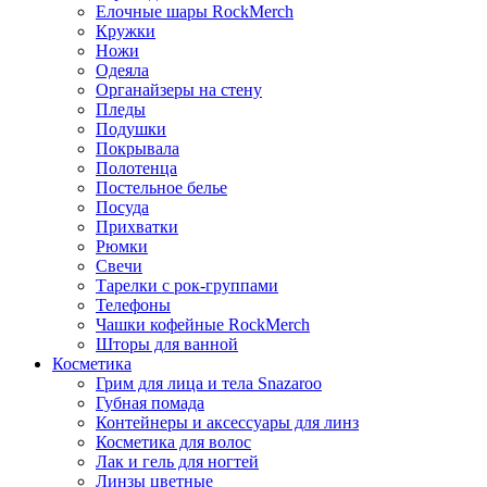
Елочные шары RockMerch
Кружки
Ножи
Одеяла
Органайзеры на стену
Пледы
Подушки
Покрывала
Полотенца
Постельное белье
Посуда
Прихватки
Рюмки
Свечи
Тарелки с рок-группами
Телефоны
Чашки кофейные RockMerch
Шторы для ванной
Косметика
Грим для лица и тела Snazaroo
Губная помада
Контейнеры и аксессуары для линз
Косметика для волос
Лак и гель для ногтей
Линзы цветные