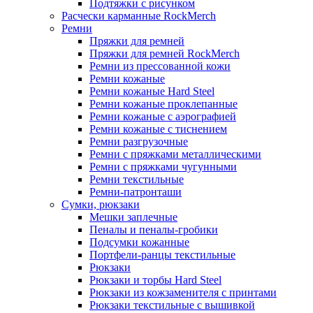
Подтяжки с рисунком
Расчески карманные RockMerch
Ремни
Пряжки для ремней
Пряжки для ремней RockMerch
Ремни из прессованной кожи
Ремни кожаные
Ремни кожаные Hard Steel
Ремни кожаные проклепанные
Ремни кожаные с аэрографией
Ремни кожаные с тиснением
Ремни разгрузочные
Ремни с пряжками металлическими
Ремни с пряжками чугунными
Ремни текстильные
Ремни-патронташи
Сумки, рюкзаки
Мешки заплечные
Пеналы и пеналы-гробики
Подсумки кожанные
Портфели-ранцы текстильные
Рюкзаки
Рюкзаки и торбы Hard Steel
Рюкзаки из кожзаменителя с принтами
Рюкзаки текстильные с вышивкой