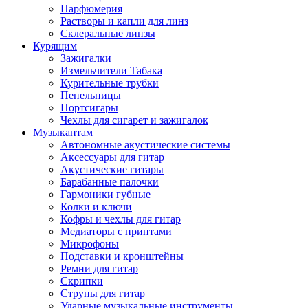
Парфюмерия
Растворы и капли для линз
Склеральные линзы
Курящим
Зажигалки
Измельчители Табака
Курительные трубки
Пепельницы
Портсигары
Чехлы для сигарет и зажигалок
Музыкантам
Автономные акустические системы
Аксессуары для гитар
Акустические гитары
Барабанные палочки
Гармоники губные
Колки и ключи
Кофры и чехлы для гитар
Медиаторы с принтами
Микрофоны
Подставки и кронштейны
Ремни для гитар
Скрипки
Струны для гитар
Ударные музыкальные инструменты