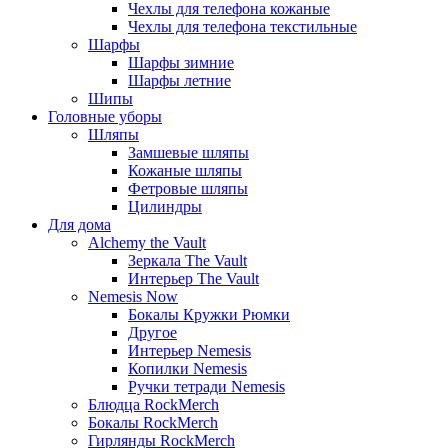
Чехлы для телефона кожаные
Чехлы для телефона текстильные
Шарфы
Шарфы зимние
Шарфы летние
Шипы
Головные уборы
Шляпы
Замшевые шляпы
Кожаные шляпы
Фетровые шляпы
Цилиндры
Для дома
Alchemy the Vault
Зеркала The Vault
Интерьер The Vault
Nemesis Now
Бокалы Кружки Рюмки
Другое
Интерьер Nemesis
Копилки Nemesis
Ручки тетради Nemesis
Блюдца RockMerch
Бокалы RockMerch
Гирлянды RockMerch