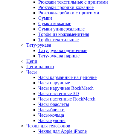
Рюкзаки текстильные с принтами
Рюкзаки-гробики кожаные
Рюкзаки-гробики с принтами
Сумки
Сумки кожаные
Сумки универсальные
Торбы из кожзаменителя
Торбы текстильные
Тату-рукава
Тату-рукава одиночные
Тату-рукава парные
Цепи
Цепи на шею
Часы
Часы карманные на цепочке
Часы наручные
Часы наручные RockMerch
Часы настенные 3D
Часы настенные RockMerch
Часы-браслеты
Часы-брелки
Часы-кольца
Часы-кулоны
Чехлы для телефонов
Чехлы для Apple iPhone