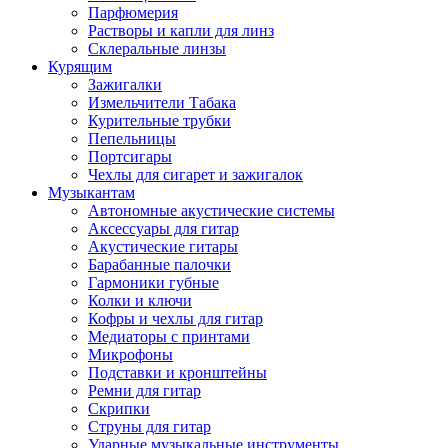
Парфюмерия
Растворы и капли для линз
Склеральные линзы
Курящим
Зажигалки
Измельчители Табака
Курительные трубки
Пепельницы
Портсигары
Чехлы для сигарет и зажигалок
Музыкантам
Автономные акустические системы
Аксессуары для гитар
Акустические гитары
Барабанные палочки
Гармоники губные
Колки и ключи
Кофры и чехлы для гитар
Медиаторы с принтами
Микрофоны
Подставки и кронштейны
Ремни для гитар
Скрипки
Струны для гитар
Ударные музыкальные инструменты