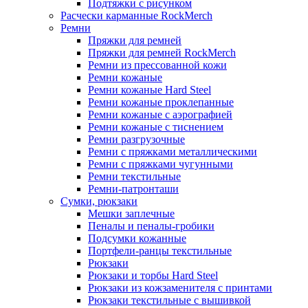
Подтяжки с рисунком
Расчески карманные RockMerch
Ремни
Пряжки для ремней
Пряжки для ремней RockMerch
Ремни из прессованной кожи
Ремни кожаные
Ремни кожаные Hard Steel
Ремни кожаные проклепанные
Ремни кожаные с аэрографией
Ремни кожаные с тиснением
Ремни разгрузочные
Ремни с пряжками металлическими
Ремни с пряжками чугунными
Ремни текстильные
Ремни-патронташи
Сумки, рюкзаки
Мешки заплечные
Пеналы и пеналы-гробики
Подсумки кожанные
Портфели-ранцы текстильные
Рюкзаки
Рюкзаки и торбы Hard Steel
Рюкзаки из кожзаменителя с принтами
Рюкзаки текстильные с вышивкой