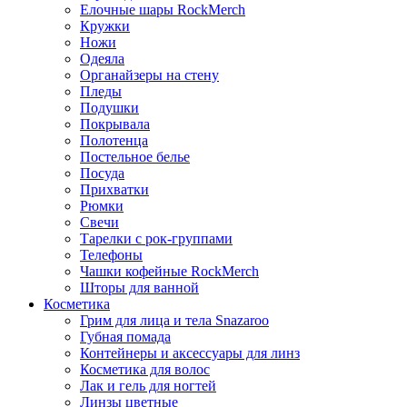
Елочные шары RockMerch
Кружки
Ножи
Одеяла
Органайзеры на стену
Пледы
Подушки
Покрывала
Полотенца
Постельное белье
Посуда
Прихватки
Рюмки
Свечи
Тарелки с рок-группами
Телефоны
Чашки кофейные RockMerch
Шторы для ванной
Косметика
Грим для лица и тела Snazaroo
Губная помада
Контейнеры и аксессуары для линз
Косметика для волос
Лак и гель для ногтей
Линзы цветные