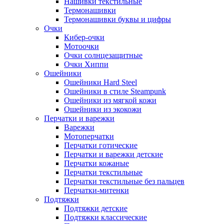
Нашивки текстильные
Термонашивки
Термонашивки буквы и цифры
Очки
Кибер-очки
Мотоочки
Очки солнцезащитные
Очки Хиппи
Ошейники
Ошейники Hard Steel
Ошейники в стиле Steampunk
Ошейники из мягкой кожи
Ошейники из экокожи
Перчатки и варежки
Варежки
Мотоперчатки
Перчатки готические
Перчатки и варежки детские
Перчатки кожаные
Перчатки текстильные
Перчатки текстильные без пальцев
Перчатки-митенки
Подтяжки
Подтяжки детские
Подтяжки классические