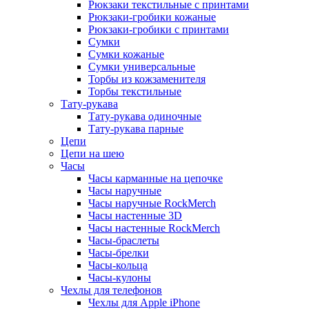
Рюкзаки текстильные с принтами
Рюкзаки-гробики кожаные
Рюкзаки-гробики с принтами
Сумки
Сумки кожаные
Сумки универсальные
Торбы из кожзаменителя
Торбы текстильные
Тату-рукава
Тату-рукава одиночные
Тату-рукава парные
Цепи
Цепи на шею
Часы
Часы карманные на цепочке
Часы наручные
Часы наручные RockMerch
Часы настенные 3D
Часы настенные RockMerch
Часы-браслеты
Часы-брелки
Часы-кольца
Часы-кулоны
Чехлы для телефонов
Чехлы для Apple iPhone