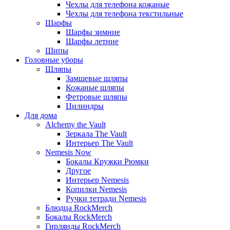
Чехлы для телефона кожаные
Чехлы для телефона текстильные
Шарфы
Шарфы зимние
Шарфы летние
Шипы
Головные уборы
Шляпы
Замшевые шляпы
Кожаные шляпы
Фетровые шляпы
Цилиндры
Для дома
Alchemy the Vault
Зеркала The Vault
Интерьер The Vault
Nemesis Now
Бокалы Кружки Рюмки
Другое
Интерьер Nemesis
Копилки Nemesis
Ручки тетради Nemesis
Блюдца RockMerch
Бокалы RockMerch
Гирлянды RockMerch