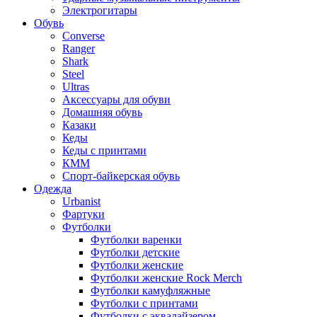
Электрогитары
Обувь
Converse
Ranger
Shark
Steel
Ultras
Аксессуары для обуви
Домашняя обувь
Казаки
Кеды
Кеды с принтами
КММ
Спорт-байкерская обувь
Одежда
Urbanist
Фартуки
Футболки
Футболки варенки
Футболки детские
Футболки женские
Футболки женские Rock Merch
Футболки камуфляжные
Футболки с принтами
Футболки с эквалайзером