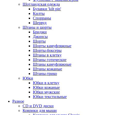
Шотландская одежда
Булавки 'kilt pin'
Килты
Спорраны
Шервуд
Штаны и шорты
Бриджи
Джинсы
Шорты
Шорты камуфляжные
Шорты-боксеры
Штаны в клетку
Штаны готические
Штаны камуфляжные
Штаны кожаные
Штаны-трико
Юбки
Юбки в клетку
Юбки кожаные
Юбки мужские
Юбки текстильные
Разное
CD и DVD диски
Коврики для мыши