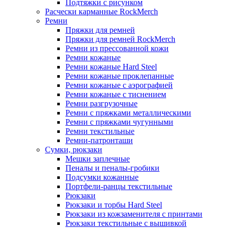
Подтяжки с рисунком
Расчески карманные RockMerch
Ремни
Пряжки для ремней
Пряжки для ремней RockMerch
Ремни из прессованной кожи
Ремни кожаные
Ремни кожаные Hard Steel
Ремни кожаные проклепанные
Ремни кожаные с аэрографией
Ремни кожаные с тиснением
Ремни разгрузочные
Ремни с пряжками металлическими
Ремни с пряжками чугунными
Ремни текстильные
Ремни-патронташи
Сумки, рюкзаки
Мешки заплечные
Пеналы и пеналы-гробики
Подсумки кожанные
Портфели-ранцы текстильные
Рюкзаки
Рюкзаки и торбы Hard Steel
Рюкзаки из кожзаменителя с принтами
Рюкзаки текстильные с вышивкой