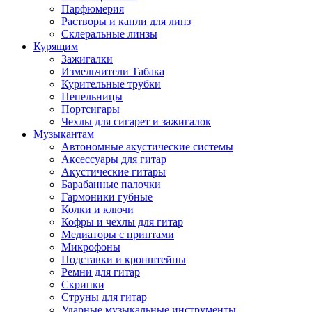
Парфюмерия
Растворы и капли для линз
Склеральные линзы
Курящим
Зажигалки
Измельчители Табака
Курительные трубки
Пепельницы
Портсигары
Чехлы для сигарет и зажигалок
Музыкантам
Автономные акустические системы
Аксессуары для гитар
Акустические гитары
Барабанные палочки
Гармоники губные
Колки и ключи
Кофры и чехлы для гитар
Медиаторы с принтами
Микрофоны
Подставки и кронштейны
Ремни для гитар
Скрипки
Струны для гитар
Ударные музыкальные инструменты