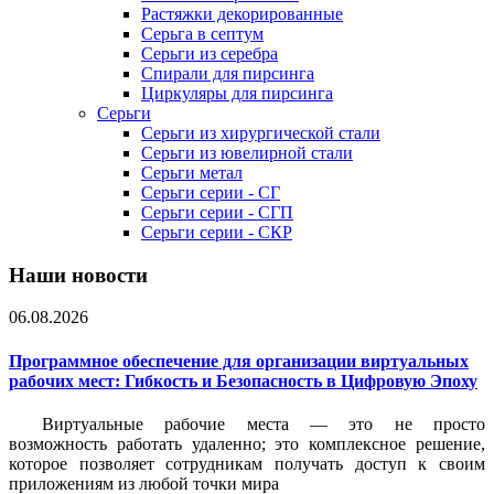
Растяжки декорированные
Серьга в септум
Серьги из серебра
Спирали для пирсинга
Циркуляры для пирсинга
Серьги
Серьги из хирургической стали
Серьги из ювелирной стали
Серьги метал
Серьги серии - СГ
Серьги серии - СГП
Серьги серии - СКР
Наши новости
06.08.2026
Программное обеспечение для организации виртуальных
рабочих мест: Гибкость и Безопасность в Цифровую Эпоху
Виртуальные рабочие места — это не просто
возможность работать удаленно; это комплексное решение,
которое позволяет сотрудникам получать доступ к своим
приложениям из любой точки мира