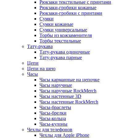
Рюкзаки текстильные с принтами
Рюкзаки-гробики кожаные
Рюкзаки-гробики с принтами
Сумки
Сумки кожаные
Сумки универсальные
Торбы из кожзаменителя
Торбы текстильные
Тату-рукава
Тату-рукава одиночные
Тату-рукава парные
Цепи
Цепи на шею
Часы
Часы карманные на цепочке
Часы наручные
Часы наручные RockMerch
Часы настенные 3D
Часы настенные RockMerch
Часы-браслеты
Часы-брелки
Часы-кольца
Часы-кулоны
Чехлы для телефонов
Чехлы для Apple iPhone