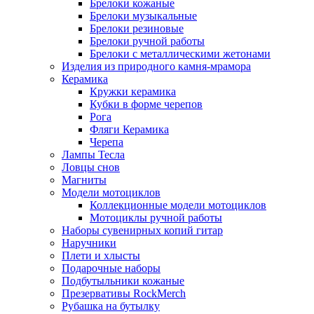
Брелоки кожаные
Брелоки музыкальные
Брелоки резиновые
Брелоки ручной работы
Брелоки с металлическими жетонами
Изделия из природного камня-мрамора
Керамика
Кружки керамика
Кубки в форме черепов
Рога
Фляги Керамика
Черепа
Лампы Тесла
Ловцы снов
Магниты
Модели мотоциклов
Коллекционные модели мотоциклов
Мотоциклы ручной работы
Наборы сувенирных копий гитар
Наручники
Плети и хлысты
Подарочные наборы
Подбутыльники кожаные
Презервативы RockMerch
Рубашка на бутылку