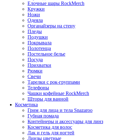
Елочные шары RockMerch
Кружки
Ножи
Одеяла
Органайзеры на стену
Пледы
Подушки
Покрывала
Полотенца
Постельное белье
Посуда
Прихватки
Рюмки
Свечи
Тарелки с рок-группами
Телефоны
Чашки кофейные RockMerch
Шторы для ванной
Косметика
Грим для лица и тела Snazaroo
Губная помада
Контейнеры и аксессуары для линз
Косметика для волос
Лак и гель для ногтей
Линзы цветные