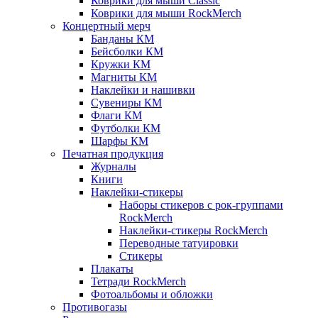
Коврики для мыши Classic
Коврики для мыши RockMerch
Концертный мерч
Банданы КМ
Бейсболки КМ
Кружки КМ
Магниты КМ
Наклейки и нашивки
Сувениры КМ
Флаги КМ
Футболки КМ
Шарфы КМ
Печатная продукция
Журналы
Книги
Наклейки-стикеры
Наборы стикеров с рок-группами
RockMerch
Наклейки-стикеры RockMerch
Переводные татуировки
Стикеры
Плакаты
Тетради RockMerch
Фотоальбомы и обложки
Противогазы