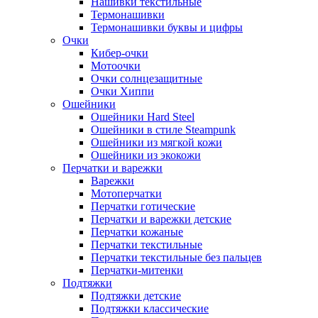
Нашивки текстильные
Термонашивки
Термонашивки буквы и цифры
Очки
Кибер-очки
Мотоочки
Очки солнцезащитные
Очки Хиппи
Ошейники
Ошейники Hard Steel
Ошейники в стиле Steampunk
Ошейники из мягкой кожи
Ошейники из экокожи
Перчатки и варежки
Варежки
Мотоперчатки
Перчатки готические
Перчатки и варежки детские
Перчатки кожаные
Перчатки текстильные
Перчатки текстильные без пальцев
Перчатки-митенки
Подтяжки
Подтяжки детские
Подтяжки классические