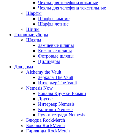
Чехлы для телефона кожаные
Чехлы для телефона текстильные
Шарфы
Шарфы зимние
Шарфы летние
Шипы
Головные уборы
Шляпы
Замшевые шляпы
Кожаные шляпы
Фетровые шляпы
Цилиндры
Для дома
Alchemy the Vault
Зеркала The Vault
Интерьер The Vault
Nemesis Now
Бокалы Кружки Рюмки
Другое
Интерьер Nemesis
Копилки Nemesis
Ручки тетради Nemesis
Блюдца RockMerch
Бокалы RockMerch
Гирлянды RockMerch