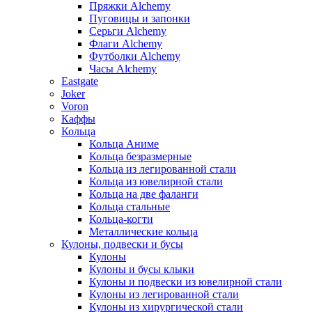
Пряжки Alchemy
Пуговицы и запонки
Серьги Alchemy
Флаги Alchemy
Футболки Alchemy
Часы Alchemy
Eastgate
Joker
Voron
Каффы
Кольца
Кольца Аниме
Кольца безразмерные
Кольца из легированной стали
Кольца из ювелирной стали
Кольца на две фаланги
Кольца стальные
Кольца-когти
Металлические кольца
Кулоны, подвески и бусы
Кулоны
Кулоны и бусы клыки
Кулоны и подвески из ювелирной стали
Кулоны из легированной стали
Кулоны из хирургической стали