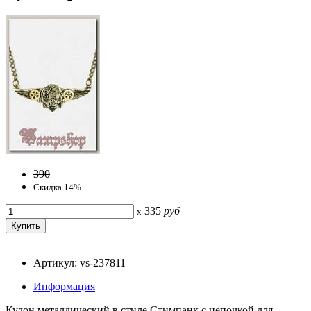
390
Скидка 14%
335
руб
x
Артикул: vs-237811
Информация
Кулон металлический в стиле Стимпанк с цепочкой для