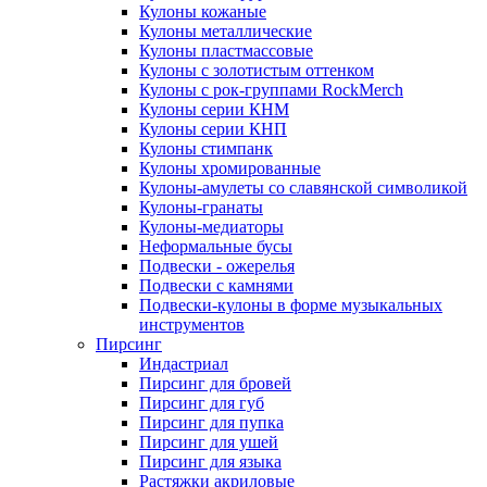
Кулоны кожаные
Кулоны металлические
Кулоны пластмассовые
Кулоны с золотистым оттенком
Кулоны с рок-группами RockMerch
Кулоны серии КНМ
Кулоны серии КНП
Кулоны стимпанк
Кулоны хромированные
Кулоны-амулеты со славянской символикой
Кулоны-гранаты
Кулоны-медиаторы
Неформальные бусы
Подвески - ожерелья
Подвески с камнями
Подвески-кулоны в форме музыкальных
инструментов
Пирсинг
Индастриал
Пирсинг для бровей
Пирсинг для губ
Пирсинг для пупка
Пирсинг для ушей
Пирсинг для языка
Растяжки акриловые