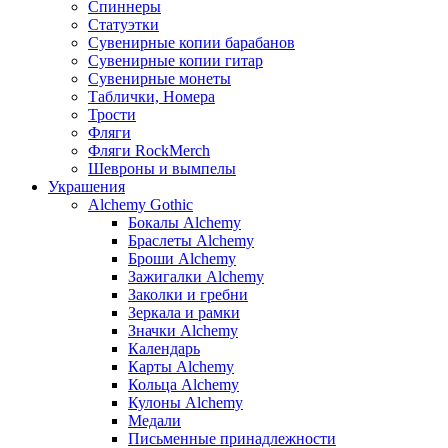
Спиннеры
Статуэтки
Сувенирные копии барабанов
Сувенирные копии гитар
Сувенирные монеты
Таблички, Номера
Трости
Фляги
Фляги RockMerch
Шевроны и вымпелы
Украшения
Alchemy Gothic
Бокалы Alchemy
Браслеты Alchemy
Броши Alchemy
Зажигалки Alchemy
Заколки и гребни
Зеркала и рамки
Значки Alchemy
Календарь
Карты Alchemy
Кольца Alchemy
Кулоны Alchemy
Медали
Письменные принадлежности