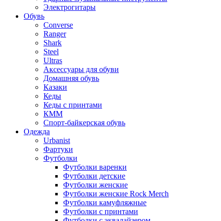
Электрогитары
Обувь
Converse
Ranger
Shark
Steel
Ultras
Аксессуары для обуви
Домашняя обувь
Казаки
Кеды
Кеды с принтами
КММ
Спорт-байкерская обувь
Одежда
Urbanist
Фартуки
Футболки
Футболки варенки
Футболки детские
Футболки женские
Футболки женские Rock Merch
Футболки камуфляжные
Футболки с принтами
Футболки с эквалайзером