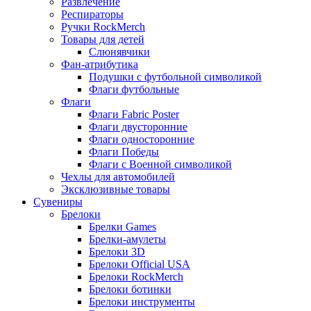
Развлечение
Респираторы
Ручки RockMerch
Товары для детей
Слюнявчики
Фан-атрибутика
Подушки с футбольной символикой
Флаги футбольные
Флаги
Флаги Fabric Poster
Флаги двусторонние
Флаги односторонние
Флаги Победы
Флаги с Военной символикой
Чехлы для автомобилей
Эксклюзивные товары
Сувениры
Брелоки
Брелки Games
Брелки-амулеты
Брелоки 3D
Брелоки Official USA
Брелоки RockMerch
Брелоки ботинки
Брелоки инструменты