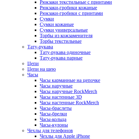
Рюкзаки текстильные с принтами
Рюкзаки-гробики кожаные
Рюкзаки-гробики с принтами
Сумки
Сумки кожаные
Сумки универсальные
Торбы из кожзаменителя
Торбы текстильные
Тату-рукава
Тату-рукава одиночные
Тату-рукава парные
Цепи
Цепи на шею
Часы
Часы карманные на цепочке
Часы наручные
Часы наручные RockMerch
Часы настенные 3D
Часы настенные RockMerch
Часы-браслеты
Часы-брелки
Часы-кольца
Часы-кулоны
Чехлы для телефонов
Чехлы для Apple iPhone