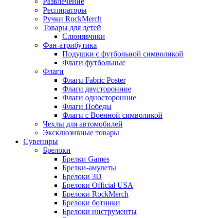
Развлечение
Респираторы
Ручки RockMerch
Товары для детей
Слюнявчики
Фан-атрибутика
Подушки с футбольной символикой
Флаги футбольные
Флаги
Флаги Fabric Poster
Флаги двусторонние
Флаги односторонние
Флаги Победы
Флаги с Военной символикой
Чехлы для автомобилей
Эксклюзивные товары
Сувениры
Брелоки
Брелки Games
Брелки-амулеты
Брелоки 3D
Брелоки Official USA
Брелоки RockMerch
Брелоки ботинки
Брелоки инструменты