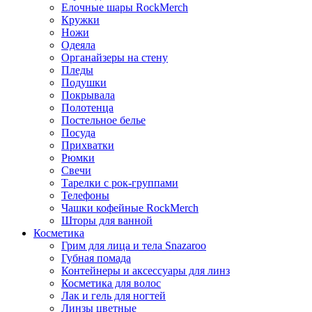
Елочные шары RockMerch
Кружки
Ножи
Одеяла
Органайзеры на стену
Пледы
Подушки
Покрывала
Полотенца
Постельное белье
Посуда
Прихватки
Рюмки
Свечи
Тарелки с рок-группами
Телефоны
Чашки кофейные RockMerch
Шторы для ванной
Косметика
Грим для лица и тела Snazaroo
Губная помада
Контейнеры и аксессуары для линз
Косметика для волос
Лак и гель для ногтей
Линзы цветные