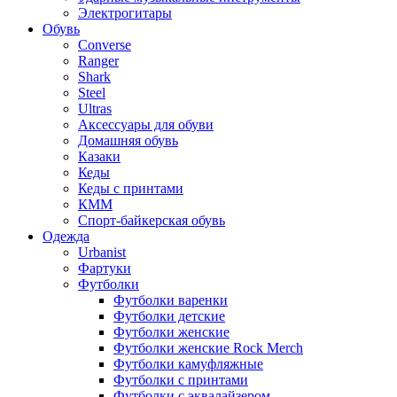
Электрогитары
Обувь
Converse
Ranger
Shark
Steel
Ultras
Аксессуары для обуви
Домашняя обувь
Казаки
Кеды
Кеды с принтами
КММ
Спорт-байкерская обувь
Одежда
Urbanist
Фартуки
Футболки
Футболки варенки
Футболки детские
Футболки женские
Футболки женские Rock Merch
Футболки камуфляжные
Футболки с принтами
Футболки с эквалайзером