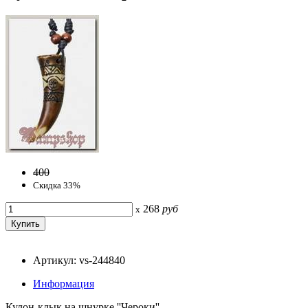
400
Скидка 33%
268
руб
x
Артикул: vs-244840
Информация
Кулон-клык на шнурке ''Чероки''.