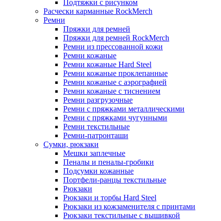
Подтяжки с рисунком
Расчески карманные RockMerch
Ремни
Пряжки для ремней
Пряжки для ремней RockMerch
Ремни из прессованной кожи
Ремни кожаные
Ремни кожаные Hard Steel
Ремни кожаные проклепанные
Ремни кожаные с аэрографией
Ремни кожаные с тиснением
Ремни разгрузочные
Ремни с пряжками металлическими
Ремни с пряжками чугунными
Ремни текстильные
Ремни-патронташи
Сумки, рюкзаки
Мешки заплечные
Пеналы и пеналы-гробики
Подсумки кожанные
Портфели-ранцы текстильные
Рюкзаки
Рюкзаки и торбы Hard Steel
Рюкзаки из кожзаменителя с принтами
Рюкзаки текстильные с вышивкой