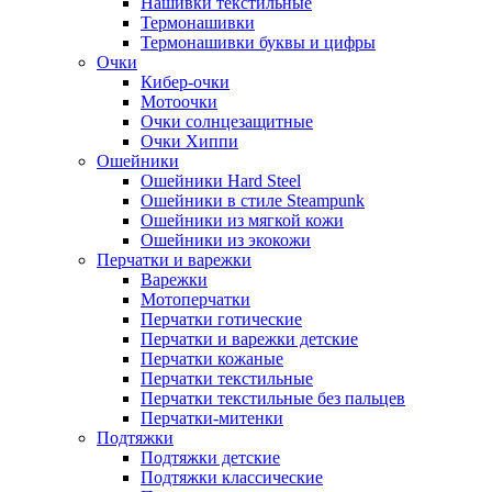
Нашивки текстильные
Термонашивки
Термонашивки буквы и цифры
Очки
Кибер-очки
Мотоочки
Очки солнцезащитные
Очки Хиппи
Ошейники
Ошейники Hard Steel
Ошейники в стиле Steampunk
Ошейники из мягкой кожи
Ошейники из экокожи
Перчатки и варежки
Варежки
Мотоперчатки
Перчатки готические
Перчатки и варежки детские
Перчатки кожаные
Перчатки текстильные
Перчатки текстильные без пальцев
Перчатки-митенки
Подтяжки
Подтяжки детские
Подтяжки классические