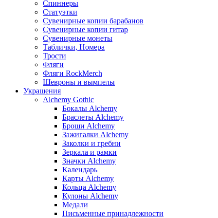
Спиннеры
Статуэтки
Сувенирные копии барабанов
Сувенирные копии гитар
Сувенирные монеты
Таблички, Номера
Трости
Фляги
Фляги RockMerch
Шевроны и вымпелы
Украшения
Alchemy Gothic
Бокалы Alchemy
Браслеты Alchemy
Броши Alchemy
Зажигалки Alchemy
Заколки и гребни
Зеркала и рамки
Значки Alchemy
Календарь
Карты Alchemy
Кольца Alchemy
Кулоны Alchemy
Медали
Письменные принадлежности