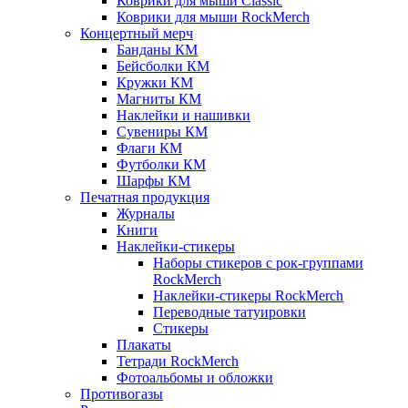
Коврики для мыши Classic
Коврики для мыши RockMerch
Концертный мерч
Банданы КМ
Бейсболки КМ
Кружки КМ
Магниты КМ
Наклейки и нашивки
Сувениры КМ
Флаги КМ
Футболки КМ
Шарфы КМ
Печатная продукция
Журналы
Книги
Наклейки-стикеры
Наборы стикеров с рок-группами
RockMerch
Наклейки-стикеры RockMerch
Переводные татуировки
Стикеры
Плакаты
Тетради RockMerch
Фотоальбомы и обложки
Противогазы