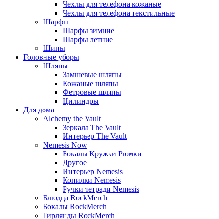
Чехлы для телефона кожаные
Чехлы для телефона текстильные
Шарфы
Шарфы зимние
Шарфы летние
Шипы
Головные уборы
Шляпы
Замшевые шляпы
Кожаные шляпы
Фетровые шляпы
Цилиндры
Для дома
Alchemy the Vault
Зеркала The Vault
Интерьер The Vault
Nemesis Now
Бокалы Кружки Рюмки
Другое
Интерьер Nemesis
Копилки Nemesis
Ручки тетради Nemesis
Блюдца RockMerch
Бокалы RockMerch
Гирлянды RockMerch