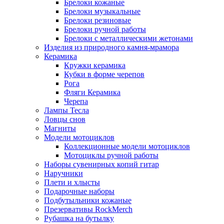
Брелоки кожаные
Брелоки музыкальные
Брелоки резиновые
Брелоки ручной работы
Брелоки с металлическими жетонами
Изделия из природного камня-мрамора
Керамика
Кружки керамика
Кубки в форме черепов
Рога
Фляги Керамика
Черепа
Лампы Тесла
Ловцы снов
Магниты
Модели мотоциклов
Коллекционные модели мотоциклов
Мотоциклы ручной работы
Наборы сувенирных копий гитар
Наручники
Плети и хлысты
Подарочные наборы
Подбутыльники кожаные
Презервативы RockMerch
Рубашка на бутылку