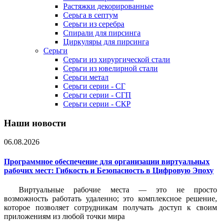
Растяжки декорированные
Серьга в септум
Серьги из серебра
Спирали для пирсинга
Циркуляры для пирсинга
Серьги
Серьги из хирургической стали
Серьги из ювелирной стали
Серьги метал
Серьги серии - СГ
Серьги серии - СГП
Серьги серии - СКР
Наши новости
06.08.2026
Программное обеспечение для организации виртуальных
рабочих мест: Гибкость и Безопасность в Цифровую Эпоху
Виртуальные рабочие места — это не просто
возможность работать удаленно; это комплексное решение,
которое позволяет сотрудникам получать доступ к своим
приложениям из любой точки мира