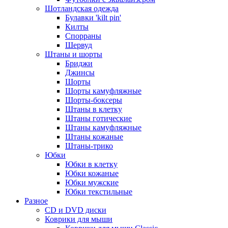
Шотландская одежда
Булавки 'kilt pin'
Килты
Спорраны
Шервуд
Штаны и шорты
Бриджи
Джинсы
Шорты
Шорты камуфляжные
Шорты-боксеры
Штаны в клетку
Штаны готические
Штаны камуфляжные
Штаны кожаные
Штаны-трико
Юбки
Юбки в клетку
Юбки кожаные
Юбки мужские
Юбки текстильные
Разное
CD и DVD диски
Коврики для мыши