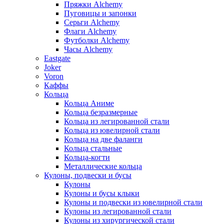
Пряжки Alchemy
Пуговицы и запонки
Серьги Alchemy
Флаги Alchemy
Футболки Alchemy
Часы Alchemy
Eastgate
Joker
Voron
Каффы
Кольца
Кольца Аниме
Кольца безразмерные
Кольца из легированной стали
Кольца из ювелирной стали
Кольца на две фаланги
Кольца стальные
Кольца-когти
Металлические кольца
Кулоны, подвески и бусы
Кулоны
Кулоны и бусы клыки
Кулоны и подвески из ювелирной стали
Кулоны из легированной стали
Кулоны из хирургической стали