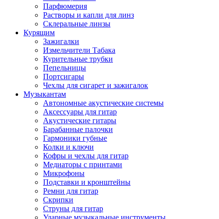
Парфюмерия
Растворы и капли для линз
Склеральные линзы
Курящим
Зажигалки
Измельчители Табака
Курительные трубки
Пепельницы
Портсигары
Чехлы для сигарет и зажигалок
Музыкантам
Автономные акустические системы
Аксессуары для гитар
Акустические гитары
Барабанные палочки
Гармоники губные
Колки и ключи
Кофры и чехлы для гитар
Медиаторы с принтами
Микрофоны
Подставки и кронштейны
Ремни для гитар
Скрипки
Струны для гитар
Ударные музыкальные инструменты