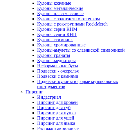
Кулоны кожаные
Кулоны металлические
Кулоны пластмассовые
Кулоны с золотистым оттенком
Кулоны с рок-группами RockMerch
Кулоны серии КНМ
Кулоны серии КНП
Кулоны стимпанк
Кулоны хромированные
Кулоны-амулеты со славянской символикой
Кулоны-гранаты
Кулоны-медиаторы
Неформальные бусы
Подвески - ожерелья
Подвески с камнями
Подвески-кулоны в форме музыкальных
инструментов
Пирсинг
Индастриал
Пирсинг для бровей
Пирсинг для губ
Пирсинг для пупка
Пирсинг для ушей
Пирсинг для языка
Растяжки акриловые