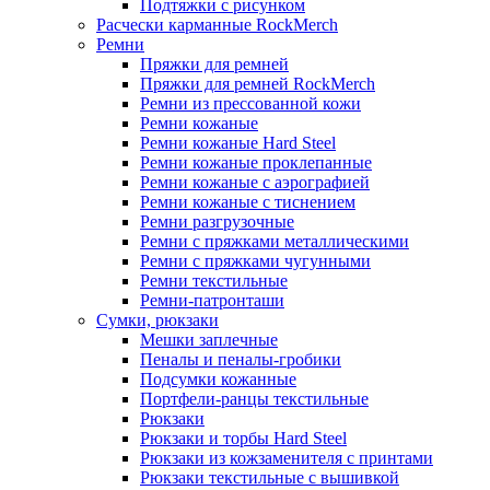
Подтяжки с рисунком
Расчески карманные RockMerch
Ремни
Пряжки для ремней
Пряжки для ремней RockMerch
Ремни из прессованной кожи
Ремни кожаные
Ремни кожаные Hard Steel
Ремни кожаные проклепанные
Ремни кожаные с аэрографией
Ремни кожаные с тиснением
Ремни разгрузочные
Ремни с пряжками металлическими
Ремни с пряжками чугунными
Ремни текстильные
Ремни-патронташи
Сумки, рюкзаки
Мешки заплечные
Пеналы и пеналы-гробики
Подсумки кожанные
Портфели-ранцы текстильные
Рюкзаки
Рюкзаки и торбы Hard Steel
Рюкзаки из кожзаменителя с принтами
Рюкзаки текстильные с вышивкой