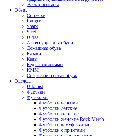
Электрогитары
Обувь
Converse
Ranger
Shark
Steel
Ultras
Аксессуары для обуви
Домашняя обувь
Казаки
Кеды
Кеды с принтами
КММ
Спорт-байкерская обувь
Одежда
Urbanist
Фартуки
Футболки
Футболки варенки
Футболки детские
Футболки женские
Футболки женские Rock Merch
Футболки камуфляжные
Футболки с принтами
Футболки с эквалайзером