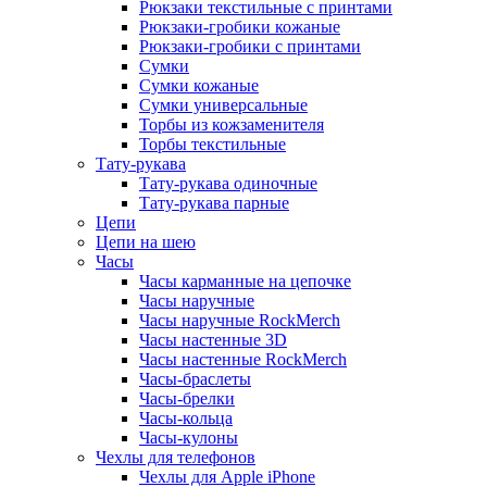
Рюкзаки текстильные с принтами
Рюкзаки-гробики кожаные
Рюкзаки-гробики с принтами
Сумки
Сумки кожаные
Сумки универсальные
Торбы из кожзаменителя
Торбы текстильные
Тату-рукава
Тату-рукава одиночные
Тату-рукава парные
Цепи
Цепи на шею
Часы
Часы карманные на цепочке
Часы наручные
Часы наручные RockMerch
Часы настенные 3D
Часы настенные RockMerch
Часы-браслеты
Часы-брелки
Часы-кольца
Часы-кулоны
Чехлы для телефонов
Чехлы для Apple iPhone