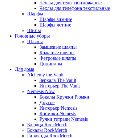
Чехлы для телефона кожаные
Чехлы для телефона текстильные
Шарфы
Шарфы зимние
Шарфы летние
Шипы
Головные уборы
Шляпы
Замшевые шляпы
Кожаные шляпы
Фетровые шляпы
Цилиндры
Для дома
Alchemy the Vault
Зеркала The Vault
Интерьер The Vault
Nemesis Now
Бокалы Кружки Рюмки
Другое
Интерьер Nemesis
Копилки Nemesis
Ручки тетради Nemesis
Блюдца RockMerch
Бокалы RockMerch
Гирлянды RockMerch