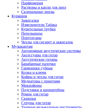
Парфюмерия
Растворы и капли для линз
Склеральные линзы
Курящим
Зажигалки
Измельчители Табака
Курительные трубки
Пепельницы
Портсигары
Чехлы для сигарет и зажигалок
Музыкантам
Автономные акустические системы
Аксессуары для гитар
Акустические гитары
Барабанные палочки
Гармоники губные
Колки и ключи
Кофры и чехлы для гитар
Медиаторы с принтами
Микрофоны
Подставки и кронштейны
Ремни для гитар
Скрипки
Струны для гитар
Ударные музыкальные инструменты