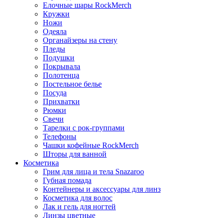
Елочные шары RockMerch
Кружки
Ножи
Одеяла
Органайзеры на стену
Пледы
Подушки
Покрывала
Полотенца
Постельное белье
Посуда
Прихватки
Рюмки
Свечи
Тарелки с рок-группами
Телефоны
Чашки кофейные RockMerch
Шторы для ванной
Косметика
Грим для лица и тела Snazaroo
Губная помада
Контейнеры и аксессуары для линз
Косметика для волос
Лак и гель для ногтей
Линзы цветные