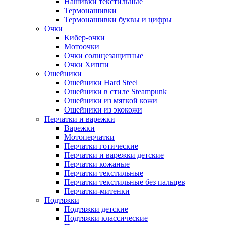
Нашивки текстильные
Термонашивки
Термонашивки буквы и цифры
Очки
Кибер-очки
Мотоочки
Очки солнцезащитные
Очки Хиппи
Ошейники
Ошейники Hard Steel
Ошейники в стиле Steampunk
Ошейники из мягкой кожи
Ошейники из экокожи
Перчатки и варежки
Варежки
Мотоперчатки
Перчатки готические
Перчатки и варежки детские
Перчатки кожаные
Перчатки текстильные
Перчатки текстильные без пальцев
Перчатки-митенки
Подтяжки
Подтяжки детские
Подтяжки классические