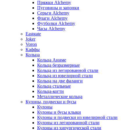
Пряжки Alchemy
Пуговицы и запонки
Серьги Alchemy
Флаги Alchemy
Футболки Alchemy
Часы Alchemy
Eastgate
Joker
Voron
Каффы
Кольца
Кольца Аниме
Кольца безразмерные
Кольца из легированной стали
Кольца из ювелирной стали
Кольца на две фаланги
Кольца стальные
Кольца-когти
Металлические кольца
Кулоны, подвески и бусы
Кулоны
Кулоны и бусы клыки
Кулоны и подвески из ювелирной стали
Кулоны из легированной стали
Кулоны из хирургической стали