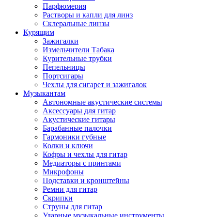
Парфюмерия
Растворы и капли для линз
Склеральные линзы
Курящим
Зажигалки
Измельчители Табака
Курительные трубки
Пепельницы
Портсигары
Чехлы для сигарет и зажигалок
Музыкантам
Автономные акустические системы
Аксессуары для гитар
Акустические гитары
Барабанные палочки
Гармоники губные
Колки и ключи
Кофры и чехлы для гитар
Медиаторы с принтами
Микрофоны
Подставки и кронштейны
Ремни для гитар
Скрипки
Струны для гитар
Ударные музыкальные инструменты