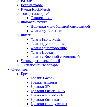
Развлечение
Респираторы
Ручки RockMerch
Товары для детей
Слюнявчики
Фан-атрибутика
Подушки с футбольной символикой
Флаги футбольные
Флаги
Флаги Fabric Poster
Флаги двусторонние
Флаги односторонние
Флаги Победы
Флаги с Военной символикой
Чехлы для автомобилей
Эксклюзивные товары
Сувениры
Брелоки
Брелки Games
Брелки-амулеты
Брелоки 3D
Брелоки Official USA
Брелоки RockMerch
Брелоки ботинки
Брелоки инструменты