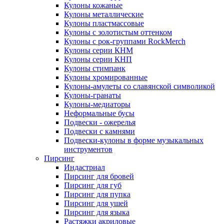
Кулоны кожаные
Кулоны металлические
Кулоны пластмассовые
Кулоны с золотистым оттенком
Кулоны с рок-группами RockMerch
Кулоны серии КНМ
Кулоны серии КНП
Кулоны стимпанк
Кулоны хромированные
Кулоны-амулеты со славянской символикой
Кулоны-гранаты
Кулоны-медиаторы
Неформальные бусы
Подвески - ожерелья
Подвески с камнями
Подвески-кулоны в форме музыкальных
инструментов
Пирсинг
Индастриал
Пирсинг для бровей
Пирсинг для губ
Пирсинг для пупка
Пирсинг для ушей
Пирсинг для языка
Растяжки акриловые