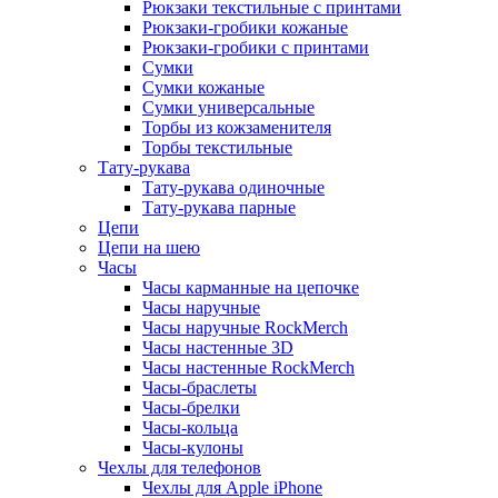
Рюкзаки текстильные с принтами
Рюкзаки-гробики кожаные
Рюкзаки-гробики с принтами
Сумки
Сумки кожаные
Сумки универсальные
Торбы из кожзаменителя
Торбы текстильные
Тату-рукава
Тату-рукава одиночные
Тату-рукава парные
Цепи
Цепи на шею
Часы
Часы карманные на цепочке
Часы наручные
Часы наручные RockMerch
Часы настенные 3D
Часы настенные RockMerch
Часы-браслеты
Часы-брелки
Часы-кольца
Часы-кулоны
Чехлы для телефонов
Чехлы для Apple iPhone