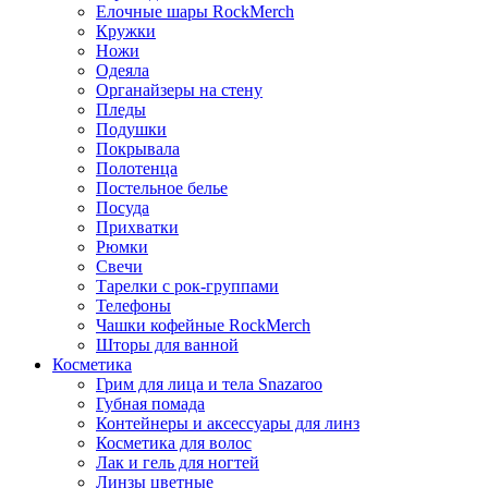
Елочные шары RockMerch
Кружки
Ножи
Одеяла
Органайзеры на стену
Пледы
Подушки
Покрывала
Полотенца
Постельное белье
Посуда
Прихватки
Рюмки
Свечи
Тарелки с рок-группами
Телефоны
Чашки кофейные RockMerch
Шторы для ванной
Косметика
Грим для лица и тела Snazaroo
Губная помада
Контейнеры и аксессуары для линз
Косметика для волос
Лак и гель для ногтей
Линзы цветные