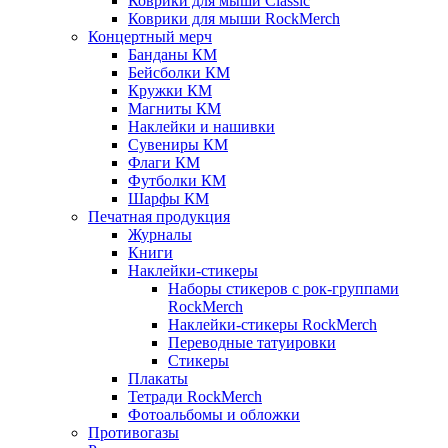
Коврики для мыши Classic
Коврики для мыши RockMerch
Концертный мерч
Банданы КМ
Бейсболки КМ
Кружки КМ
Магниты КМ
Наклейки и нашивки
Сувениры КМ
Флаги КМ
Футболки КМ
Шарфы КМ
Печатная продукция
Журналы
Книги
Наклейки-стикеры
Наборы стикеров с рок-группами
RockMerch
Наклейки-стикеры RockMerch
Переводные татуировки
Стикеры
Плакаты
Тетради RockMerch
Фотоальбомы и обложки
Противогазы