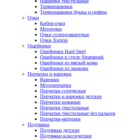
Нашивки текстильные
Термонашивки
Термонашивки буквы и цифры
Очки
Кибер-очки
Мотоочки
Очки солнцезащитные
Очки Хиппи
Ошейники
Ошейники Hard Steel
Ошейники в стиле Steampunk
Ошейники из мягкой кожи
Ошейники из экокожи
Перчатки и варежки
Варежки
Мотоперчатки
Перчатки готические
Перчатки и варежки детские
Перчатки кожаные
Перчатки текстильные
Перчатки текстильные без пальцев
Перчатки-митенки
Подтяжки
Подтяжки детские
Подтяжки классические