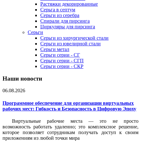
Растяжки декорированные
Серьга в септум
Серьги из серебра
Спирали для пирсинга
Циркуляры для пирсинга
Серьги
Серьги из хирургической стали
Серьги из ювелирной стали
Серьги метал
Серьги серии - СГ
Серьги серии - СГП
Серьги серии - СКР
Наши новости
06.08.2026
Программное обеспечение для организации виртуальных
рабочих мест: Гибкость и Безопасность в Цифровую Эпоху
Виртуальные рабочие места — это не просто
возможность работать удаленно; это комплексное решение,
которое позволяет сотрудникам получать доступ к своим
приложениям из любой точки мира