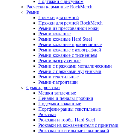
Подтяжки с рисунком
Расчески карманные RockMerch
Ремни
Пряжки для ремней
Пряжки для ремней RockMerch
Ремни из прессованной кожи
Ремни кожаные
Ремни кожаные Hard Steel
Ремни кожаные проклепанные
Ремни кожаные с аэрографией
Ремни кожаные с тиснением
Ремни разгрузочные
Ремни с пряжками металлическими
Ремни с пряжками чугунными
Ремни текстильные
Ремни-патронташи
Сумки, рюкзаки
Мешки заплечные
Пеналы и пеналы-гробики
Подсумки кожанные
Портфели-ранцы текстильные
Рюкзаки
Рюкзаки и торбы Hard Steel
Рюкзаки из кожзаменителя с принтами
Рюкзаки текстильные с вышивкой