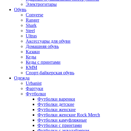
Электрогитары
Обувь
Converse
Ranger
Shark
Steel
Ultras
Аксессуары для обуви
Домашняя обувь
Казаки
Кеды
Кеды с принтами
КММ
Спорт-байкерская обувь
Одежда
Urbanist
Фартуки
Футболки
Футболки варенки
Футболки детские
Футболки женские
Футболки женские Rock Merch
Футболки камуфляжные
Футболки с принтами
Футболки с эквалайзером