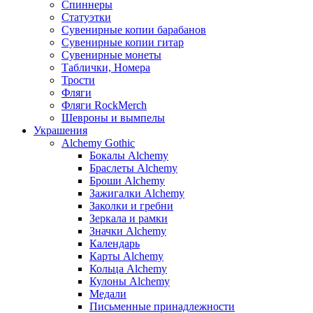
Спиннеры
Статуэтки
Сувенирные копии барабанов
Сувенирные копии гитар
Сувенирные монеты
Таблички, Номера
Трости
Фляги
Фляги RockMerch
Шевроны и вымпелы
Украшения
Alchemy Gothic
Бокалы Alchemy
Браслеты Alchemy
Броши Alchemy
Зажигалки Alchemy
Заколки и гребни
Зеркала и рамки
Значки Alchemy
Календарь
Карты Alchemy
Кольца Alchemy
Кулоны Alchemy
Медали
Письменные принадлежности