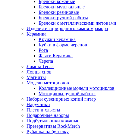
Брелоки кожаные
Брелоки музыкальные
Брелоки резиновые
Брелоки ручной работы
Брелоки с металлическими жетонами
Изделия из природного камня-мрамора
Керамика
Кружки керамика
Кубки в форме черепов
Рога
Фляги Керамика
Черепа
Лампы Тесла
Ловцы снов
Магниты
Модели мотоциклов
Коллекционные модели мотоциклов
Мотоциклы ручной работы
Наборы сувенирных копий гитар
Наручники
Плети и хлысты
Подарочные наборы
Подбутыльники кожаные
Презервативы RockMerch
Рубашка на бутылку