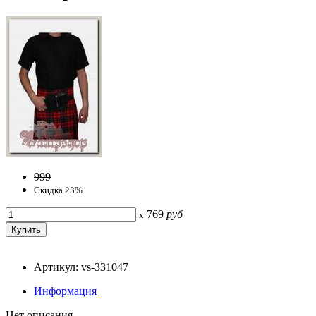
999
Скидка 23%
769
руб
x
Артикул: vs-331047
Информация
Нет описания