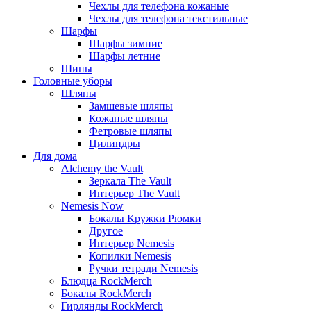
Чехлы для телефона кожаные
Чехлы для телефона текстильные
Шарфы
Шарфы зимние
Шарфы летние
Шипы
Головные уборы
Шляпы
Замшевые шляпы
Кожаные шляпы
Фетровые шляпы
Цилиндры
Для дома
Alchemy the Vault
Зеркала The Vault
Интерьер The Vault
Nemesis Now
Бокалы Кружки Рюмки
Другое
Интерьер Nemesis
Копилки Nemesis
Ручки тетради Nemesis
Блюдца RockMerch
Бокалы RockMerch
Гирлянды RockMerch