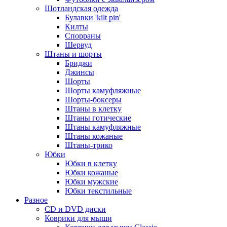
Шотландская одежда
Булавки 'kilt pin'
Килты
Спорраны
Шервуд
Штаны и шорты
Бриджи
Джинсы
Шорты
Шорты камуфляжные
Шорты-боксеры
Штаны в клетку
Штаны готические
Штаны камуфляжные
Штаны кожаные
Штаны-трико
Юбки
Юбки в клетку
Юбки кожаные
Юбки мужские
Юбки текстильные
Разное
CD и DVD диски
Коврики для мыши