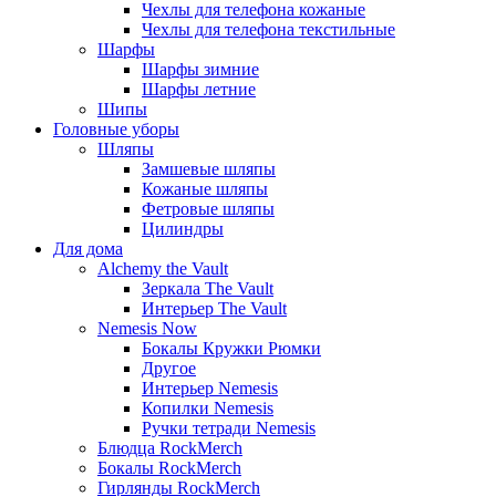
Чехлы для телефона кожаные
Чехлы для телефона текстильные
Шарфы
Шарфы зимние
Шарфы летние
Шипы
Головные уборы
Шляпы
Замшевые шляпы
Кожаные шляпы
Фетровые шляпы
Цилиндры
Для дома
Alchemy the Vault
Зеркала The Vault
Интерьер The Vault
Nemesis Now
Бокалы Кружки Рюмки
Другое
Интерьер Nemesis
Копилки Nemesis
Ручки тетради Nemesis
Блюдца RockMerch
Бокалы RockMerch
Гирлянды RockMerch