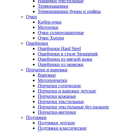
Нашивки текстильные
Термонашивки
Термонашивки буквы и цифры
Очки
Кибер-очки
Мотоочки
Очки солнцезащитные
Очки Хиппи
Ошейники
Ошейники Hard Steel
Ошейники в стиле Steampunk
Ошейники из мягкой кожи
Ошейники из экокожи
Перчатки и варежки
Варежки
Мотоперчатки
Перчатки готические
Перчатки и варежки детские
Перчатки кожаные
Перчатки текстильные
Перчатки текстильные без пальцев
Перчатки-митенки
Подтяжки
Подтяжки детские
Подтяжки классические