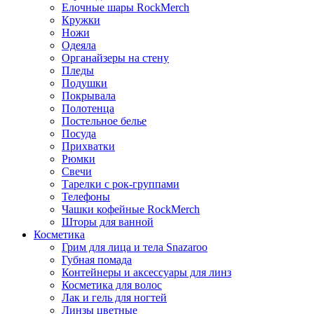
Елочные шары RockMerch
Кружки
Ножи
Одеяла
Органайзеры на стену
Пледы
Подушки
Покрывала
Полотенца
Постельное белье
Посуда
Прихватки
Рюмки
Свечи
Тарелки с рок-группами
Телефоны
Чашки кофейные RockMerch
Шторы для ванной
Косметика
Грим для лица и тела Snazaroo
Губная помада
Контейнеры и аксессуары для линз
Косметика для волос
Лак и гель для ногтей
Линзы цветные