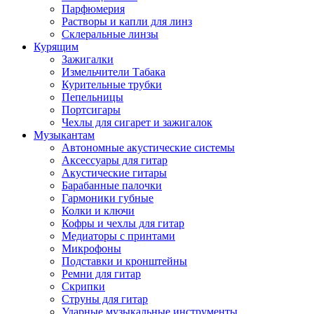
Парфюмерия
Растворы и капли для линз
Склеральные линзы
Курящим
Зажигалки
Измельчители Табака
Курительные трубки
Пепельницы
Портсигары
Чехлы для сигарет и зажигалок
Музыкантам
Автономные акустические системы
Аксессуары для гитар
Акустические гитары
Барабанные палочки
Гармоники губные
Колки и ключи
Кофры и чехлы для гитар
Медиаторы с принтами
Микрофоны
Подставки и кронштейны
Ремни для гитар
Скрипки
Струны для гитар
Ударные музыкальные инструменты