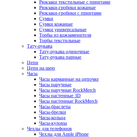
Рюкзаки текстильные с принтами
Рюкзаки-гробики кожаные
Рюкзаки-гробики с принтами
Сумки
Сумки кожаные
Сумки универсальные
Торбы из кожзаменителя
Торбы текстильные
Тату-рукава
Тату-рукава одиночные
Тату-рукава парные
Цепи
Цепи на шею
Часы
Часы карманные на цепочке
Часы наручные
Часы наручные RockMerch
Часы настенные 3D
Часы настенные RockMerch
Часы-браслеты
Часы-брелки
Часы-кольца
Часы-кулоны
Чехлы для телефонов
Чехлы для Apple iPhone