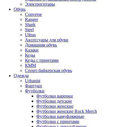
Электрогитары
Обувь
Converse
Ranger
Shark
Steel
Ultras
Аксессуары для обуви
Домашняя обувь
Казаки
Кеды
Кеды с принтами
КММ
Спорт-байкерская обувь
Одежда
Urbanist
Фартуки
Футболки
Футболки варенки
Футболки детские
Футболки женские
Футболки женские Rock Merch
Футболки камуфляжные
Футболки с принтами
Футболки с эквалайзером