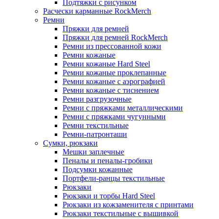
Подтяжки с рисунком
Расчески карманные RockMerch
Ремни
Пряжки для ремней
Пряжки для ремней RockMerch
Ремни из прессованной кожи
Ремни кожаные
Ремни кожаные Hard Steel
Ремни кожаные проклепанные
Ремни кожаные с аэрографией
Ремни кожаные с тиснением
Ремни разгрузочные
Ремни с пряжками металлическими
Ремни с пряжками чугунными
Ремни текстильные
Ремни-патронташи
Сумки, рюкзаки
Мешки заплечные
Пеналы и пеналы-гробики
Подсумки кожанные
Портфели-ранцы текстильные
Рюкзаки
Рюкзаки и торбы Hard Steel
Рюкзаки из кожзаменителя с принтами
Рюкзаки текстильные с вышивкой