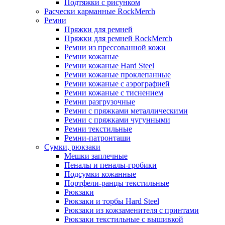
Подтяжки с рисунком
Расчески карманные RockMerch
Ремни
Пряжки для ремней
Пряжки для ремней RockMerch
Ремни из прессованной кожи
Ремни кожаные
Ремни кожаные Hard Steel
Ремни кожаные проклепанные
Ремни кожаные с аэрографией
Ремни кожаные с тиснением
Ремни разгрузочные
Ремни с пряжками металлическими
Ремни с пряжками чугунными
Ремни текстильные
Ремни-патронташи
Сумки, рюкзаки
Мешки заплечные
Пеналы и пеналы-гробики
Подсумки кожанные
Портфели-ранцы текстильные
Рюкзаки
Рюкзаки и торбы Hard Steel
Рюкзаки из кожзаменителя с принтами
Рюкзаки текстильные с вышивкой