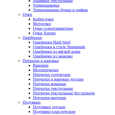
Нашивки текстильные
Термонашивки
Термонашивки буквы и цифры
Очки
Кибер-очки
Мотоочки
Очки солнцезащитные
Очки Хиппи
Ошейники
Ошейники Hard Steel
Ошейники в стиле Steampunk
Ошейники из мягкой кожи
Ошейники из экокожи
Перчатки и варежки
Варежки
Мотоперчатки
Перчатки готические
Перчатки и варежки детские
Перчатки кожаные
Перчатки текстильные
Перчатки текстильные без пальцев
Перчатки-митенки
Подтяжки
Подтяжки детские
Подтяжки классические