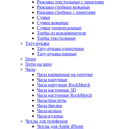
Рюкзаки текстильные с принтами
Рюкзаки-гробики кожаные
Рюкзаки-гробики с принтами
Сумки
Сумки кожаные
Сумки универсальные
Торбы из кожзаменителя
Торбы текстильные
Тату-рукава
Тату-рукава одиночные
Тату-рукава парные
Цепи
Цепи на шею
Часы
Часы карманные на цепочке
Часы наручные
Часы наручные RockMerch
Часы настенные 3D
Часы настенные RockMerch
Часы-браслеты
Часы-брелки
Часы-кольца
Часы-кулоны
Чехлы для телефонов
Чехлы для Apple iPhone