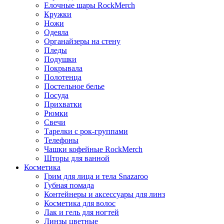
Елочные шары RockMerch
Кружки
Ножи
Одеяла
Органайзеры на стену
Пледы
Подушки
Покрывала
Полотенца
Постельное белье
Посуда
Прихватки
Рюмки
Свечи
Тарелки с рок-группами
Телефоны
Чашки кофейные RockMerch
Шторы для ванной
Косметика
Грим для лица и тела Snazaroo
Губная помада
Контейнеры и аксессуары для линз
Косметика для волос
Лак и гель для ногтей
Линзы цветные