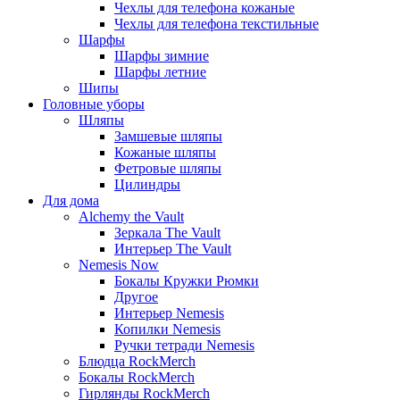
Чехлы для телефона кожаные
Чехлы для телефона текстильные
Шарфы
Шарфы зимние
Шарфы летние
Шипы
Головные уборы
Шляпы
Замшевые шляпы
Кожаные шляпы
Фетровые шляпы
Цилиндры
Для дома
Alchemy the Vault
Зеркала The Vault
Интерьер The Vault
Nemesis Now
Бокалы Кружки Рюмки
Другое
Интерьер Nemesis
Копилки Nemesis
Ручки тетради Nemesis
Блюдца RockMerch
Бокалы RockMerch
Гирлянды RockMerch