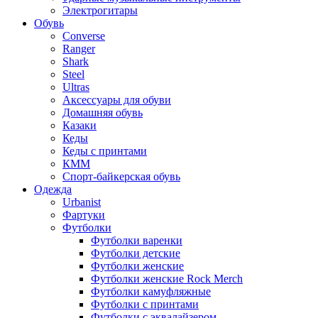
Электрогитары
Обувь
Converse
Ranger
Shark
Steel
Ultras
Аксессуары для обуви
Домашняя обувь
Казаки
Кеды
Кеды с принтами
КММ
Спорт-байкерская обувь
Одежда
Urbanist
Фартуки
Футболки
Футболки варенки
Футболки детские
Футболки женские
Футболки женские Rock Merch
Футболки камуфляжные
Футболки с принтами
Футболки с эквалайзером