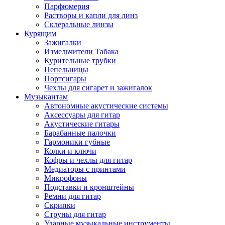
Парфюмерия
Растворы и капли для линз
Склеральные линзы
Курящим
Зажигалки
Измельчители Табака
Курительные трубки
Пепельницы
Портсигары
Чехлы для сигарет и зажигалок
Музыкантам
Автономные акустические системы
Аксессуары для гитар
Акустические гитары
Барабанные палочки
Гармоники губные
Колки и ключи
Кофры и чехлы для гитар
Медиаторы с принтами
Микрофоны
Подставки и кронштейны
Ремни для гитар
Скрипки
Струны для гитар
Ударные музыкальные инструменты