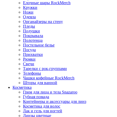
Елочные шары RockMerch
Кружки
Ножи
Одеяла
Органайзеры на стену
Пледы
Подушки
Покрывала
Полотенца
Постельное белье
Посуда
Прихватки
Рюмки
Свечи
Тарелки с рок-группами
Телефоны
Чашки кофейные RockMerch
Шторы для ванной
Косметика
Грим для лица и тела Snazaroo
Губная помада
Контейнеры и аксессуары для линз
Косметика для волос
Лак и гель для ногтей
Линзы цветные