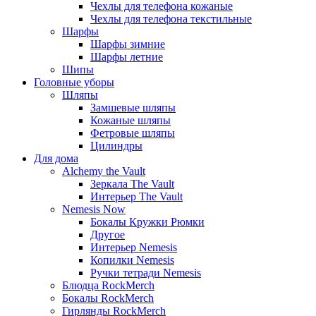
Чехлы для телефона кожаные
Чехлы для телефона текстильные
Шарфы
Шарфы зимние
Шарфы летние
Шипы
Головные уборы
Шляпы
Замшевые шляпы
Кожаные шляпы
Фетровые шляпы
Цилиндры
Для дома
Alchemy the Vault
Зеркала The Vault
Интерьер The Vault
Nemesis Now
Бокалы Кружки Рюмки
Другое
Интерьер Nemesis
Копилки Nemesis
Ручки тетради Nemesis
Блюдца RockMerch
Бокалы RockMerch
Гирлянды RockMerch