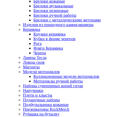
Брелоки кожаные
Брелоки музыкальные
Брелоки резиновые
Брелоки ручной работы
Брелоки с металлическими жетонами
Изделия из природного камня-мрамора
Керамика
Кружки керамика
Кубки в форме черепов
Рога
Фляги Керамика
Черепа
Лампы Тесла
Ловцы снов
Магниты
Модели мотоциклов
Коллекционные модели мотоциклов
Мотоциклы ручной работы
Наборы сувенирных копий гитар
Наручники
Плети и хлысты
Подарочные наборы
Подбутыльники кожаные
Презервативы RockMerch
Рубашка на бутылку