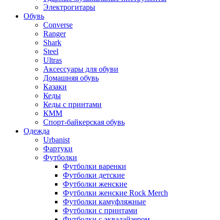
Электрогитары
Обувь
Converse
Ranger
Shark
Steel
Ultras
Аксессуары для обуви
Домашняя обувь
Казаки
Кеды
Кеды с принтами
КММ
Спорт-байкерская обувь
Одежда
Urbanist
Фартуки
Футболки
Футболки варенки
Футболки детские
Футболки женские
Футболки женские Rock Merch
Футболки камуфляжные
Футболки с принтами
Футболки с эквалайзером