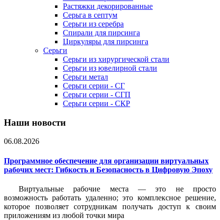
Растяжки декорированные
Серьга в септум
Серьги из серебра
Спирали для пирсинга
Циркуляры для пирсинга
Серьги
Серьги из хирургической стали
Серьги из ювелирной стали
Серьги метал
Серьги серии - СГ
Серьги серии - СГП
Серьги серии - СКР
Наши новости
06.08.2026
Программное обеспечение для организации виртуальных
рабочих мест: Гибкость и Безопасность в Цифровую Эпоху
Виртуальные рабочие места — это не просто
возможность работать удаленно; это комплексное решение,
которое позволяет сотрудникам получать доступ к своим
приложениям из любой точки мира