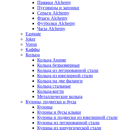
Пряжки Alchemy
Пуговицы и запонки
Серьги Alchemy
Флаги Alchemy
Футболки Alchemy
Часы Alchemy
Eastgate
Joker
Voron
Каффы
Кольца
Кольца Аниме
Кольца безразмерные
Кольца из легированной стали
Кольца из ювелирной стали
Кольца на две фаланги
Кольца стальные
Кольца-когти
Металлические кольца
Кулоны, подвески и бусы
Кулоны
Кулоны и бусы клыки
Кулоны и подвески из ювелирной стали
Кулоны из легированной стали
Кулоны из хирургической стали