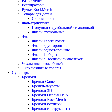
Развлечение
Респираторы
Ручки RockMerch
Товары для детей
Слюнявчики
Фан-атрибутика
Подушки с футбольной символикой
Флаги футбольные
Флаги
Флаги Fabric Poster
Флаги двусторонние
Флаги односторонние
Флаги Победы
Флаги с Военной символикой
Чехлы для автомобилей
Эксклюзивные товары
Сувениры
Брелоки
Брелки Games
Брелки-амулеты
Брелоки 3D
Брелоки Official USA
Брелоки RockMerch
Брелоки ботинки
Брелоки инструменты