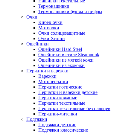
Нашивки текстильные
Термонашивки
Термонашивки буквы и цифры
Очки
Кибер-очки
Мотоочки
Очки солнцезащитные
Очки Хиппи
Ошейники
Ошейники Hard Steel
Ошейники в стиле Steampunk
Ошейники из мягкой кожи
Ошейники из экокожи
Перчатки и варежки
Варежки
Мотоперчатки
Перчатки готические
Перчатки и варежки детские
Перчатки кожаные
Перчатки текстильные
Перчатки текстильные без пальцев
Перчатки-митенки
Подтяжки
Подтяжки детские
Подтяжки классические