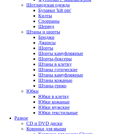
Шотландская одежда
Булавки 'kilt pin'
Килты
Спорраны
Шервуд
Штаны и шорты
Бриджи
Джинсы
Шорты
Шорты камуфляжные
Шорты-боксеры
Штаны в клетку
Штаны готические
Штаны камуфляжные
Штаны кожаные
Штаны-трико
Юбки
Юбки в клетку
Юбки кожаные
Юбки мужские
Юбки текстильные
Разное
CD и DVD диски
Коврики для мыши