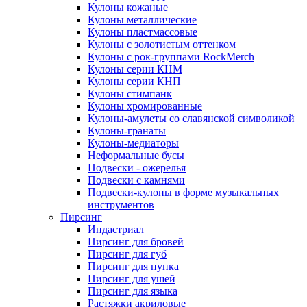
Кулоны кожаные
Кулоны металлические
Кулоны пластмассовые
Кулоны с золотистым оттенком
Кулоны с рок-группами RockMerch
Кулоны серии КНМ
Кулоны серии КНП
Кулоны стимпанк
Кулоны хромированные
Кулоны-амулеты со славянской символикой
Кулоны-гранаты
Кулоны-медиаторы
Неформальные бусы
Подвески - ожерелья
Подвески с камнями
Подвески-кулоны в форме музыкальных
инструментов
Пирсинг
Индастриал
Пирсинг для бровей
Пирсинг для губ
Пирсинг для пупка
Пирсинг для ушей
Пирсинг для языка
Растяжки акриловые