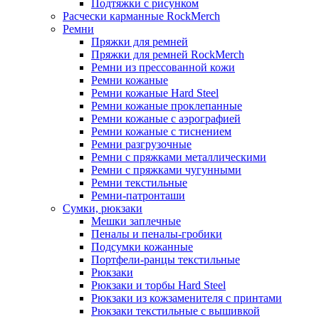
Подтяжки с рисунком
Расчески карманные RockMerch
Ремни
Пряжки для ремней
Пряжки для ремней RockMerch
Ремни из прессованной кожи
Ремни кожаные
Ремни кожаные Hard Steel
Ремни кожаные проклепанные
Ремни кожаные с аэрографией
Ремни кожаные с тиснением
Ремни разгрузочные
Ремни с пряжками металлическими
Ремни с пряжками чугунными
Ремни текстильные
Ремни-патронташи
Сумки, рюкзаки
Мешки заплечные
Пеналы и пеналы-гробики
Подсумки кожанные
Портфели-ранцы текстильные
Рюкзаки
Рюкзаки и торбы Hard Steel
Рюкзаки из кожзаменителя с принтами
Рюкзаки текстильные с вышивкой