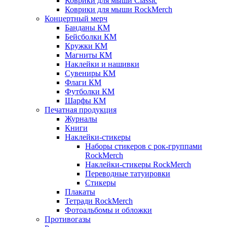
Коврики для мыши Classic
Коврики для мыши RockMerch
Концертный мерч
Банданы КМ
Бейсболки КМ
Кружки КМ
Магниты КМ
Наклейки и нашивки
Сувениры КМ
Флаги КМ
Футболки КМ
Шарфы КМ
Печатная продукция
Журналы
Книги
Наклейки-стикеры
Наборы стикеров с рок-группами
RockMerch
Наклейки-стикеры RockMerch
Переводные татуировки
Стикеры
Плакаты
Тетради RockMerch
Фотоальбомы и обложки
Противогазы