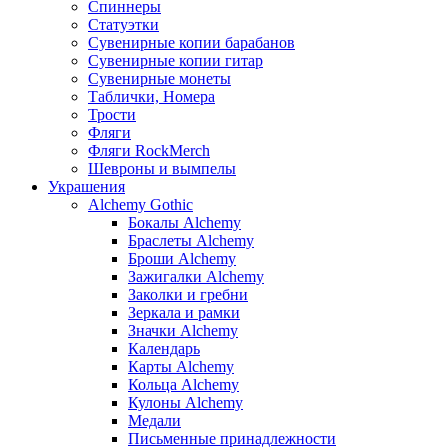
Спиннеры
Статуэтки
Сувенирные копии барабанов
Сувенирные копии гитар
Сувенирные монеты
Таблички, Номера
Трости
Фляги
Фляги RockMerch
Шевроны и вымпелы
Украшения
Alchemy Gothic
Бокалы Alchemy
Браслеты Alchemy
Броши Alchemy
Зажигалки Alchemy
Заколки и гребни
Зеркала и рамки
Значки Alchemy
Календарь
Карты Alchemy
Кольца Alchemy
Кулоны Alchemy
Медали
Письменные принадлежности