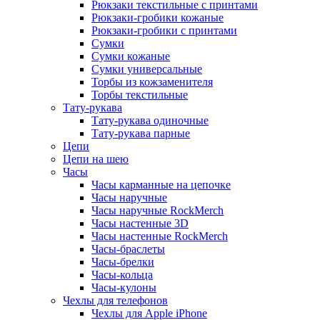
Рюкзаки текстильные с принтами
Рюкзаки-гробики кожаные
Рюкзаки-гробики с принтами
Сумки
Сумки кожаные
Сумки универсальные
Торбы из кожзаменителя
Торбы текстильные
Тату-рукава
Тату-рукава одиночные
Тату-рукава парные
Цепи
Цепи на шею
Часы
Часы карманные на цепочке
Часы наручные
Часы наручные RockMerch
Часы настенные 3D
Часы настенные RockMerch
Часы-браслеты
Часы-брелки
Часы-кольца
Часы-кулоны
Чехлы для телефонов
Чехлы для Apple iPhone