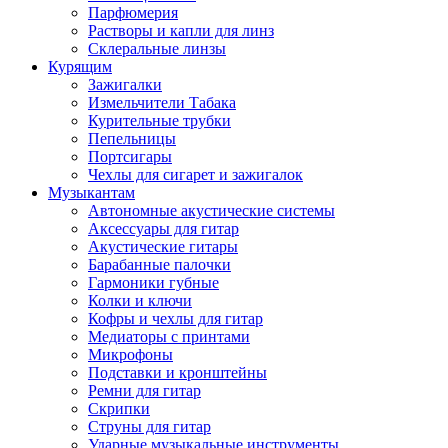
Парфюмерия
Растворы и капли для линз
Склеральные линзы
Курящим
Зажигалки
Измельчители Табака
Курительные трубки
Пепельницы
Портсигары
Чехлы для сигарет и зажигалок
Музыкантам
Автономные акустические системы
Аксессуары для гитар
Акустические гитары
Барабанные палочки
Гармоники губные
Колки и ключи
Кофры и чехлы для гитар
Медиаторы с принтами
Микрофоны
Подставки и кронштейны
Ремни для гитар
Скрипки
Струны для гитар
Ударные музыкальные инструменты