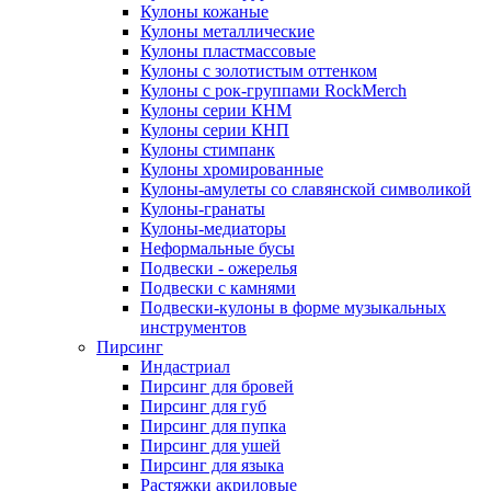
Кулоны кожаные
Кулоны металлические
Кулоны пластмассовые
Кулоны с золотистым оттенком
Кулоны с рок-группами RockMerch
Кулоны серии КНМ
Кулоны серии КНП
Кулоны стимпанк
Кулоны хромированные
Кулоны-амулеты со славянской символикой
Кулоны-гранаты
Кулоны-медиаторы
Неформальные бусы
Подвески - ожерелья
Подвески с камнями
Подвески-кулоны в форме музыкальных
инструментов
Пирсинг
Индастриал
Пирсинг для бровей
Пирсинг для губ
Пирсинг для пупка
Пирсинг для ушей
Пирсинг для языка
Растяжки акриловые