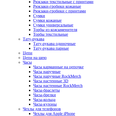
Рюкзаки текстильные с принтами
Рюкзаки-гробики кожаные
Рюкзаки-гробики с принтами
Сумки
Сумки кожаные
Сумки универсальные
Торбы из кожзаменителя
Торбы текстильные
Тату-рукава
Тату-рукава одиночные
Тату-рукава парные
Цепи
Цепи на шею
Часы
Часы карманные на цепочке
Часы наручные
Часы наручные RockMerch
Часы настенные 3D
Часы настенные RockMerch
Часы-браслеты
Часы-брелки
Часы-кольца
Часы-кулоны
Чехлы для телефонов
Чехлы для Apple iPhone