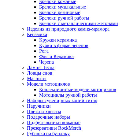
Брелоки кожаные
Брелоки музыкальные
Брелоки резиновые
Брелоки ручной работы
Брелоки с металлическими жетонами
Изделия из природного камня-мрамора
Керамика
Кружки керамика
Кубки в форме черепов
Рога
Фляги Керамика
Черепа
Лампы Тесла
Ловцы снов
Магниты
Модели мотоциклов
Коллекционные модели мотоциклов
Мотоциклы ручной работы
Наборы сувенирных копий гитар
Наручники
Плети и хлысты
Подарочные наборы
Подбутыльники кожаные
Презервативы RockMerch
Рубашка на бутылку