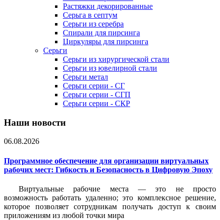
Растяжки декорированные
Серьга в септум
Серьги из серебра
Спирали для пирсинга
Циркуляры для пирсинга
Серьги
Серьги из хирургической стали
Серьги из ювелирной стали
Серьги метал
Серьги серии - СГ
Серьги серии - СГП
Серьги серии - СКР
Наши новости
06.08.2026
Программное обеспечение для организации виртуальных
рабочих мест: Гибкость и Безопасность в Цифровую Эпоху
Виртуальные рабочие места — это не просто
возможность работать удаленно; это комплексное решение,
которое позволяет сотрудникам получать доступ к своим
приложениям из любой точки мира