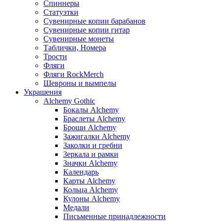
Спиннеры
Статуэтки
Сувенирные копии барабанов
Сувенирные копии гитар
Сувенирные монеты
Таблички, Номера
Трости
Фляги
Фляги RockMerch
Шевроны и вымпелы
Украшения
Alchemy Gothic
Бокалы Alchemy
Браслеты Alchemy
Броши Alchemy
Зажигалки Alchemy
Заколки и гребни
Зеркала и рамки
Значки Alchemy
Календарь
Карты Alchemy
Кольца Alchemy
Кулоны Alchemy
Медали
Письменные принадлежности