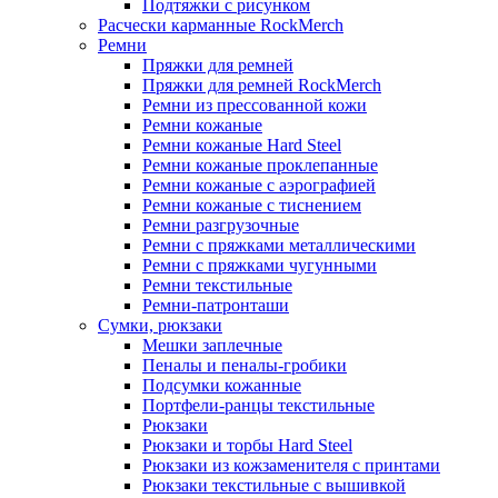
Подтяжки с рисунком
Расчески карманные RockMerch
Ремни
Пряжки для ремней
Пряжки для ремней RockMerch
Ремни из прессованной кожи
Ремни кожаные
Ремни кожаные Hard Steel
Ремни кожаные проклепанные
Ремни кожаные с аэрографией
Ремни кожаные с тиснением
Ремни разгрузочные
Ремни с пряжками металлическими
Ремни с пряжками чугунными
Ремни текстильные
Ремни-патронташи
Сумки, рюкзаки
Мешки заплечные
Пеналы и пеналы-гробики
Подсумки кожанные
Портфели-ранцы текстильные
Рюкзаки
Рюкзаки и торбы Hard Steel
Рюкзаки из кожзаменителя с принтами
Рюкзаки текстильные с вышивкой