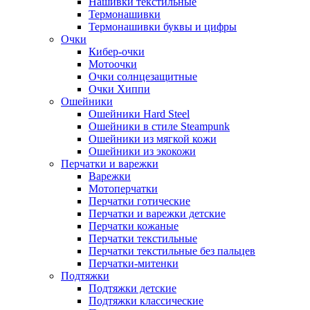
Нашивки текстильные
Термонашивки
Термонашивки буквы и цифры
Очки
Кибер-очки
Мотоочки
Очки солнцезащитные
Очки Хиппи
Ошейники
Ошейники Hard Steel
Ошейники в стиле Steampunk
Ошейники из мягкой кожи
Ошейники из экокожи
Перчатки и варежки
Варежки
Мотоперчатки
Перчатки готические
Перчатки и варежки детские
Перчатки кожаные
Перчатки текстильные
Перчатки текстильные без пальцев
Перчатки-митенки
Подтяжки
Подтяжки детские
Подтяжки классические