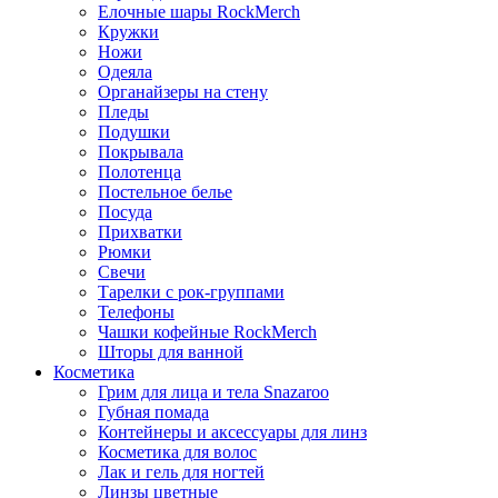
Елочные шары RockMerch
Кружки
Ножи
Одеяла
Органайзеры на стену
Пледы
Подушки
Покрывала
Полотенца
Постельное белье
Посуда
Прихватки
Рюмки
Свечи
Тарелки с рок-группами
Телефоны
Чашки кофейные RockMerch
Шторы для ванной
Косметика
Грим для лица и тела Snazaroo
Губная помада
Контейнеры и аксессуары для линз
Косметика для волос
Лак и гель для ногтей
Линзы цветные