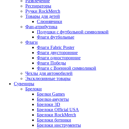
Развлечение
Респираторы
Ручки RockMerch
Товары для детей
Слюнявчики
Фан-атрибутика
Подушки с футбольной символикой
Флаги футбольные
Флаги
Флаги Fabric Poster
Флаги двусторонние
Флаги односторонние
Флаги Победы
Флаги с Военной символикой
Чехлы для автомобилей
Эксклюзивные товары
Сувениры
Брелоки
Брелки Games
Брелки-амулеты
Брелоки 3D
Брелоки Official USA
Брелоки RockMerch
Брелоки ботинки
Брелоки инструменты