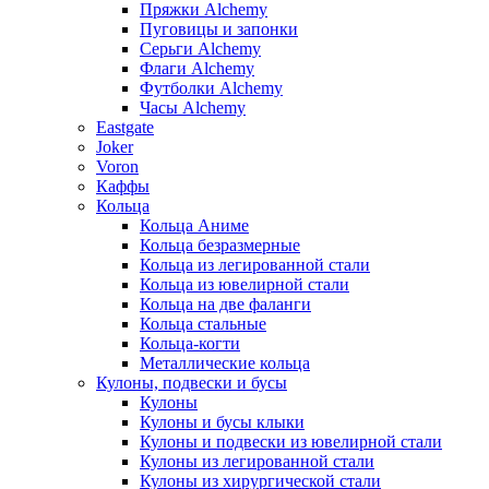
Пряжки Alchemy
Пуговицы и запонки
Серьги Alchemy
Флаги Alchemy
Футболки Alchemy
Часы Alchemy
Eastgate
Joker
Voron
Каффы
Кольца
Кольца Аниме
Кольца безразмерные
Кольца из легированной стали
Кольца из ювелирной стали
Кольца на две фаланги
Кольца стальные
Кольца-когти
Металлические кольца
Кулоны, подвески и бусы
Кулоны
Кулоны и бусы клыки
Кулоны и подвески из ювелирной стали
Кулоны из легированной стали
Кулоны из хирургической стали