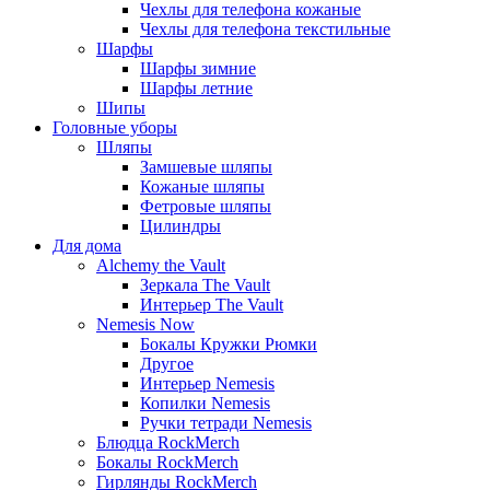
Чехлы для телефона кожаные
Чехлы для телефона текстильные
Шарфы
Шарфы зимние
Шарфы летние
Шипы
Головные уборы
Шляпы
Замшевые шляпы
Кожаные шляпы
Фетровые шляпы
Цилиндры
Для дома
Alchemy the Vault
Зеркала The Vault
Интерьер The Vault
Nemesis Now
Бокалы Кружки Рюмки
Другое
Интерьер Nemesis
Копилки Nemesis
Ручки тетради Nemesis
Блюдца RockMerch
Бокалы RockMerch
Гирлянды RockMerch