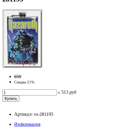
650
Скидка 21%
513
руб
x
Артикул: vs-281195
Информация