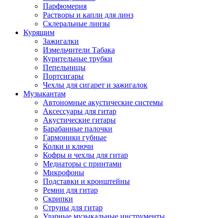
Парфюмерия
Растворы и капли для линз
Склеральные линзы
Курящим
Зажигалки
Измельчители Табака
Курительные трубки
Пепельницы
Портсигары
Чехлы для сигарет и зажигалок
Музыкантам
Автономные акустические системы
Аксессуары для гитар
Акустические гитары
Барабанные палочки
Гармоники губные
Колки и ключи
Кофры и чехлы для гитар
Медиаторы с принтами
Микрофоны
Подставки и кронштейны
Ремни для гитар
Скрипки
Струны для гитар
Ударные музыкальные инструменты