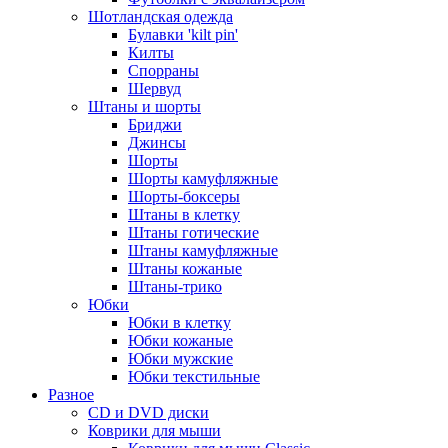
Шотландская одежда
Булавки 'kilt pin'
Килты
Спорраны
Шервуд
Штаны и шорты
Бриджи
Джинсы
Шорты
Шорты камуфляжные
Шорты-боксеры
Штаны в клетку
Штаны готические
Штаны камуфляжные
Штаны кожаные
Штаны-трико
Юбки
Юбки в клетку
Юбки кожаные
Юбки мужские
Юбки текстильные
Разное
CD и DVD диски
Коврики для мыши