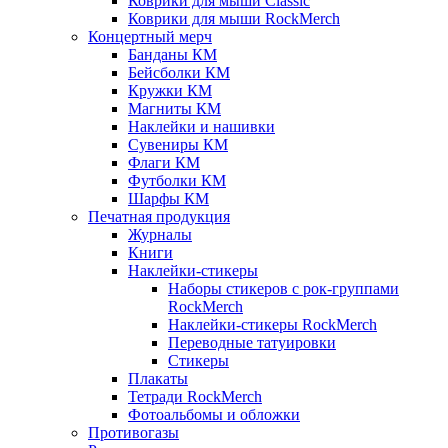
Коврики для мыши Classic
Коврики для мыши RockMerch
Концертный мерч
Банданы КМ
Бейсболки КМ
Кружки КМ
Магниты КМ
Наклейки и нашивки
Сувениры КМ
Флаги КМ
Футболки КМ
Шарфы КМ
Печатная продукция
Журналы
Книги
Наклейки-стикеры
Наборы стикеров с рок-группами
RockMerch
Наклейки-стикеры RockMerch
Переводные татуировки
Стикеры
Плакаты
Тетради RockMerch
Фотоальбомы и обложки
Противогазы