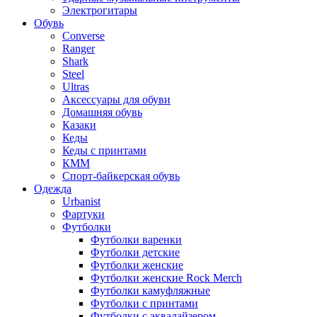
Электрогитары
Обувь
Converse
Ranger
Shark
Steel
Ultras
Аксессуары для обуви
Домашняя обувь
Казаки
Кеды
Кеды с принтами
КММ
Спорт-байкерская обувь
Одежда
Urbanist
Фартуки
Футболки
Футболки варенки
Футболки детские
Футболки женские
Футболки женские Rock Merch
Футболки камуфляжные
Футболки с принтами
Футболки с эквалайзером