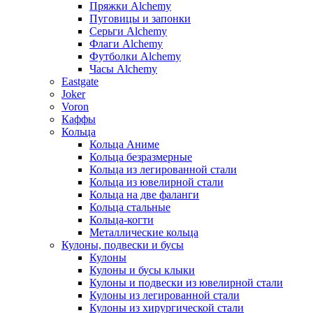
Пряжки Alchemy
Пуговицы и запонки
Серьги Alchemy
Флаги Alchemy
Футболки Alchemy
Часы Alchemy
Eastgate
Joker
Voron
Каффы
Кольца
Кольца Аниме
Кольца безразмерные
Кольца из легированной стали
Кольца из ювелирной стали
Кольца на две фаланги
Кольца стальные
Кольца-когти
Металлические кольца
Кулоны, подвески и бусы
Кулоны
Кулоны и бусы клыки
Кулоны и подвески из ювелирной стали
Кулоны из легированной стали
Кулоны из хирургической стали