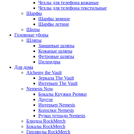
Чехлы для телефона кожаные
Чехлы для телефона текстильные
Шарфы
Шарфы зимние
Шарфы летние
Шипы
Головные уборы
Шляпы
Замшевые шляпы
Кожаные шляпы
Фетровые шляпы
Цилиндры
Для дома
Alchemy the Vault
Зеркала The Vault
Интерьер The Vault
Nemesis Now
Бокалы Кружки Рюмки
Другое
Интерьер Nemesis
Копилки Nemesis
Ручки тетради Nemesis
Блюдца RockMerch
Бокалы RockMerch
Гирлянды RockMerch