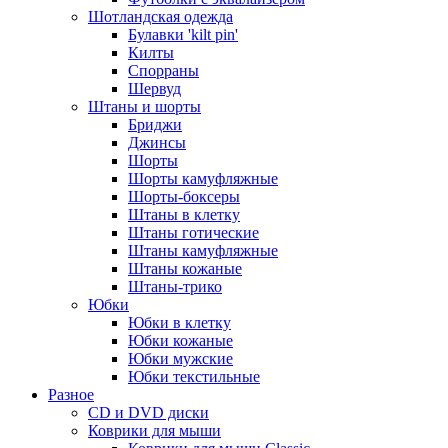
Шотландская одежда
Булавки 'kilt pin'
Килты
Спорраны
Шервуд
Штаны и шорты
Бриджи
Джинсы
Шорты
Шорты камуфляжные
Шорты-боксеры
Штаны в клетку
Штаны готические
Штаны камуфляжные
Штаны кожаные
Штаны-трико
Юбки
Юбки в клетку
Юбки кожаные
Юбки мужские
Юбки текстильные
Разное
CD и DVD диски
Коврики для мыши