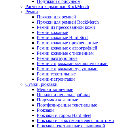
Подтяжки с рисунком
Расчески карманные RockMerch
Ремни
Пряжки для ремней
Пряжки для ремней RockMerch
Ремни из прессованной кожи
Ремни кожаные
Ремни кожаные Hard Steel
Ремни кожаные проклепанные
Ремни кожаные с аэрографией
Ремни кожаные с тиснением
Ремни разгрузочные
Ремни с пряжками металлическими
Ремни с пряжками чугунными
Ремни текстильные
Ремни-патронташи
Сумки, рюкзаки
Мешки заплечные
Пеналы и пеналы-гробики
Подсумки кожанные
Портфели-ранцы текстильные
Рюкзаки
Рюкзаки и торбы Hard Steel
Рюкзаки из кожзаменителя с принтами
Рюкзаки текстильные с вышивкой