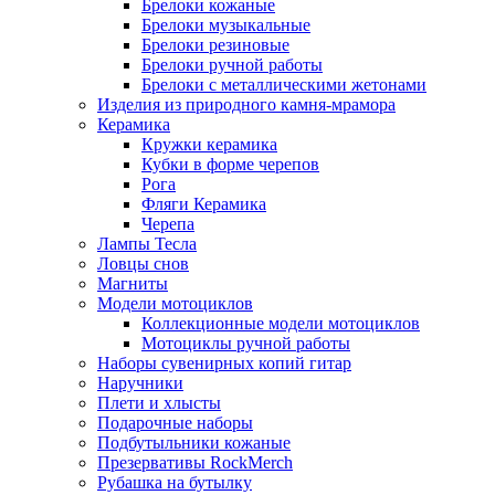
Брелоки кожаные
Брелоки музыкальные
Брелоки резиновые
Брелоки ручной работы
Брелоки с металлическими жетонами
Изделия из природного камня-мрамора
Керамика
Кружки керамика
Кубки в форме черепов
Рога
Фляги Керамика
Черепа
Лампы Тесла
Ловцы снов
Магниты
Модели мотоциклов
Коллекционные модели мотоциклов
Мотоциклы ручной работы
Наборы сувенирных копий гитар
Наручники
Плети и хлысты
Подарочные наборы
Подбутыльники кожаные
Презервативы RockMerch
Рубашка на бутылку