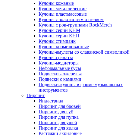
Кулоны кожаные
Кулоны металлические
Кулоны пластмассовые
Кулоны с золотистым оттенком
Кулоны с рок-группами RockMerch
Кулоны серии КНМ
Кулоны серии КНП
Кулоны стимпанк
Кулоны хромированные
Кулоны-амулеты со славянской символикой
Кулоны-гранаты
Кулоны-медиаторы
Неформальные бусы
Подвески - ожерелья
Подвески с камнями
Подвески-кулоны в форме музыкальных
инструментов
Пирсинг
Индастриал
Пирсинг для бровей
Пирсинг для губ
Пирсинг для пупка
Пирсинг для ушей
Пирсинг для языка
Растяжки акриловые