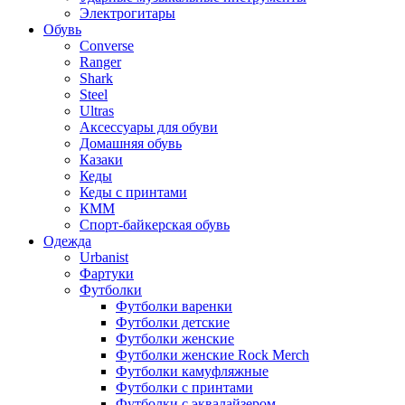
Электрогитары
Обувь
Converse
Ranger
Shark
Steel
Ultras
Аксессуары для обуви
Домашняя обувь
Казаки
Кеды
Кеды с принтами
КММ
Спорт-байкерская обувь
Одежда
Urbanist
Фартуки
Футболки
Футболки варенки
Футболки детские
Футболки женские
Футболки женские Rock Merch
Футболки камуфляжные
Футболки с принтами
Футболки с эквалайзером