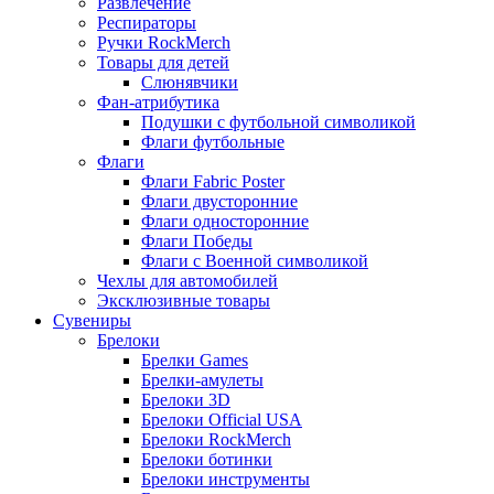
Развлечение
Респираторы
Ручки RockMerch
Товары для детей
Слюнявчики
Фан-атрибутика
Подушки с футбольной символикой
Флаги футбольные
Флаги
Флаги Fabric Poster
Флаги двусторонние
Флаги односторонние
Флаги Победы
Флаги с Военной символикой
Чехлы для автомобилей
Эксклюзивные товары
Сувениры
Брелоки
Брелки Games
Брелки-амулеты
Брелоки 3D
Брелоки Official USA
Брелоки RockMerch
Брелоки ботинки
Брелоки инструменты