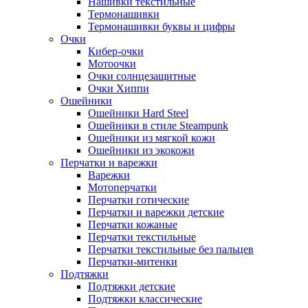
Нашивки текстильные
Термонашивки
Термонашивки буквы и цифры
Очки
Кибер-очки
Мотоочки
Очки солнцезащитные
Очки Хиппи
Ошейники
Ошейники Hard Steel
Ошейники в стиле Steampunk
Ошейники из мягкой кожи
Ошейники из экокожи
Перчатки и варежки
Варежки
Мотоперчатки
Перчатки готические
Перчатки и варежки детские
Перчатки кожаные
Перчатки текстильные
Перчатки текстильные без пальцев
Перчатки-митенки
Подтяжки
Подтяжки детские
Подтяжки классические