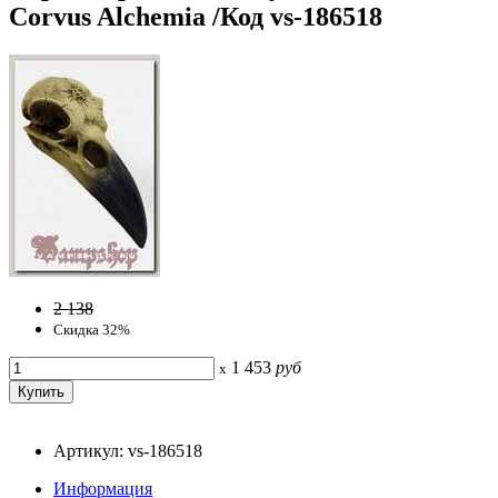
Corvus Alchemia /Код vs-186518
2 138
Скидка 32%
1 453
руб
x
Артикул: vs-186518
Информация