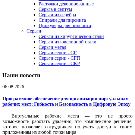
Растяжки декорированные
Серьга в септум
Серьги из серебра
Спирали для пирсинга
Циркуляры для пирсинга
Серьги
Серьги из хирургической стали
Серьги из ювелирной стали
Серьги метал
Серьги серии - СГ
Серьги серии - СГП
Серьги серии - СКР
Наши новости
06.08.2026
Программное обеспечение для организации виртуальных
рабочих мест: Гибкость и Безопасность в Цифровую Эпоху
Виртуальные рабочие места — это не просто
возможность работать удаленно; это комплексное решение,
которое позволяет сотрудникам получать доступ к своим
приложениям из любой точки мира