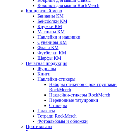
Коврики для мыши Classic
Коврики для мыши RockMerch
Концертный мерч
Банданы КМ
Бейсболки КМ
Кружки КМ
Магниты КМ
Наклейки и нашивки
Сувениры КМ
Флаги КМ
Футболки КМ
Шарфы КМ
Печатная продукция
Журналы
Книги
Наклейки-стикеры
Наборы стикеров с рок-группами
RockMerch
Наклейки-стикеры RockMerch
Переводные татуировки
Стикеры
Плакаты
Тетради RockMerch
Фотоальбомы и обложки
Противогазы