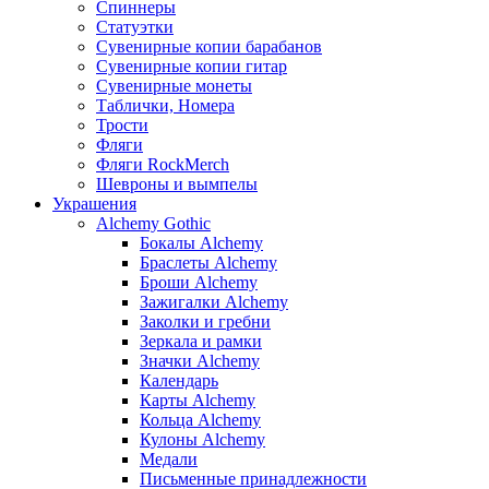
Спиннеры
Статуэтки
Сувенирные копии барабанов
Сувенирные копии гитар
Сувенирные монеты
Таблички, Номера
Трости
Фляги
Фляги RockMerch
Шевроны и вымпелы
Украшения
Alchemy Gothic
Бокалы Alchemy
Браслеты Alchemy
Броши Alchemy
Зажигалки Alchemy
Заколки и гребни
Зеркала и рамки
Значки Alchemy
Календарь
Карты Alchemy
Кольца Alchemy
Кулоны Alchemy
Медали
Письменные принадлежности