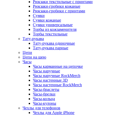
Рюкзаки текстильные с принтами
Рюкзаки-гробики кожаные
Рюкзаки-гробики с принтами
Сумки
Сумки кожаные
Сумки универсальные
Торбы из кожзаменителя
Торбы текстильные
Тату-рукава
Тату-рукава одиночные
Тату-рукава парные
Цепи
Цепи на шею
Часы
Часы карманные на цепочке
Часы наручные
Часы наручные RockMerch
Часы настенные 3D
Часы настенные RockMerch
Часы-браслеты
Часы-брелки
Часы-кольца
Часы-кулоны
Чехлы для телефонов
Чехлы для Apple iPhone