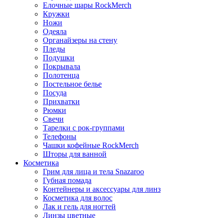
Елочные шары RockMerch
Кружки
Ножи
Одеяла
Органайзеры на стену
Пледы
Подушки
Покрывала
Полотенца
Постельное белье
Посуда
Прихватки
Рюмки
Свечи
Тарелки с рок-группами
Телефоны
Чашки кофейные RockMerch
Шторы для ванной
Косметика
Грим для лица и тела Snazaroo
Губная помада
Контейнеры и аксессуары для линз
Косметика для волос
Лак и гель для ногтей
Линзы цветные