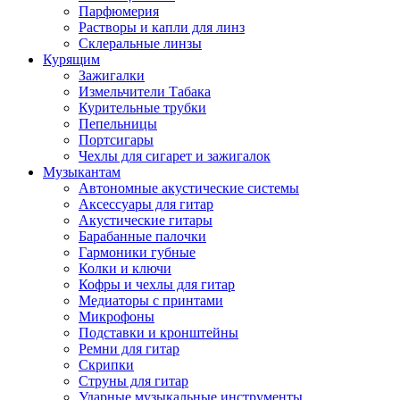
Парфюмерия
Растворы и капли для линз
Склеральные линзы
Курящим
Зажигалки
Измельчители Табака
Курительные трубки
Пепельницы
Портсигары
Чехлы для сигарет и зажигалок
Музыкантам
Автономные акустические системы
Аксессуары для гитар
Акустические гитары
Барабанные палочки
Гармоники губные
Колки и ключи
Кофры и чехлы для гитар
Медиаторы с принтами
Микрофоны
Подставки и кронштейны
Ремни для гитар
Скрипки
Струны для гитар
Ударные музыкальные инструменты