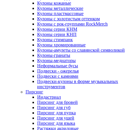
Кулоны кожаные
Кулоны металлические
Кулоны пластмассовые
Кулоны с золотистым оттенком
Кулоны с рок-группами RockMerch
Кулоны серии КНМ
Кулоны серии КНП
Кулоны стимпанк
Кулоны хромированные
Кулоны-амулеты со славянской символикой
Кулоны-гранаты
Кулоны-медиаторы
Неформальные бусы
Подвески - ожерелья
Подвески с камнями
Подвески-кулоны в форме музыкальных
инструментов
Пирсинг
Индастриал
Пирсинг для бровей
Пирсинг для губ
Пирсинг для пупка
Пирсинг для ушей
Пирсинг для языка
Растяжки акриловые