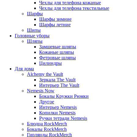
Чехлы для телефона кожаные
Чехлы для телефона текстильные
Шарфы
Шарфы зимние
Шарфы летние
Шипы
Головные уборы
Шляпы
Замшевые шляпы
Кожаные шляпы
Фетровые шляпы
Цилиндры
Для дома
Alchemy the Vault
Зеркала The Vault
Интерьер The Vault
Nemesis Now
Бокалы Кружки Рюмки
Другое
Интерьер Nemesis
Копилки Nemesis
Ручки тетради Nemesis
Блюдца RockMerch
Бокалы RockMerch
Гирлянды RockMerch