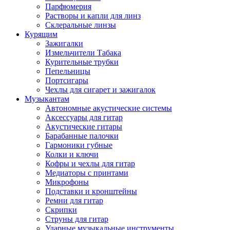
Парфюмерия
Растворы и капли для линз
Склеральные линзы
Курящим
Зажигалки
Измельчители Табака
Курительные трубки
Пепельницы
Портсигары
Чехлы для сигарет и зажигалок
Музыкантам
Автономные акустические системы
Аксессуары для гитар
Акустические гитары
Барабанные палочки
Гармоники губные
Колки и ключи
Кофры и чехлы для гитар
Медиаторы с принтами
Микрофоны
Подставки и кронштейны
Ремни для гитар
Скрипки
Струны для гитар
Ударные музыкальные инструменты