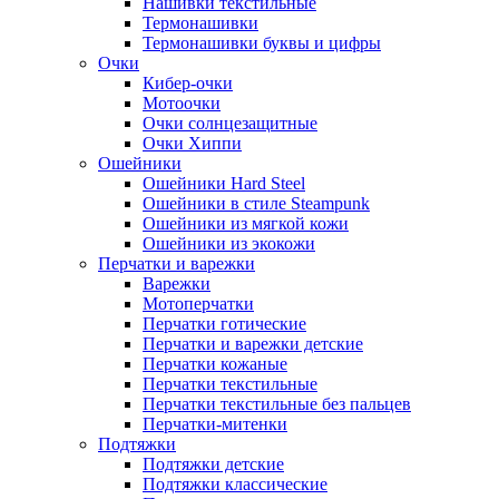
Нашивки текстильные
Термонашивки
Термонашивки буквы и цифры
Очки
Кибер-очки
Мотоочки
Очки солнцезащитные
Очки Хиппи
Ошейники
Ошейники Hard Steel
Ошейники в стиле Steampunk
Ошейники из мягкой кожи
Ошейники из экокожи
Перчатки и варежки
Варежки
Мотоперчатки
Перчатки готические
Перчатки и варежки детские
Перчатки кожаные
Перчатки текстильные
Перчатки текстильные без пальцев
Перчатки-митенки
Подтяжки
Подтяжки детские
Подтяжки классические