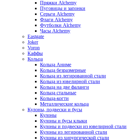
Пряжки Alchemy
Пуговицы и запонки
Серьги Alchemy
Флаги Alchemy
Футболки Alchemy
Часы Alchemy
Eastgate
Joker
Voron
Каффы
Кольца
Кольца Аниме
Кольца безразмерные
Кольца из легированной стали
Кольца из ювелирной стали
Кольца на две фаланги
Кольца стальные
Кольца-когти
Металлические кольца
Кулоны, подвески и бусы
Кулоны
Кулоны и бусы клыки
Кулоны и подвески из ювелирной стали
Кулоны из легированной стали
Кулоны из хирургической стали