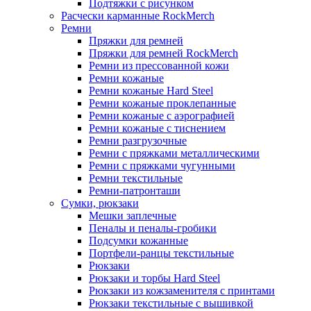
Подтяжки с рисунком
Расчески карманные RockMerch
Ремни
Пряжки для ремней
Пряжки для ремней RockMerch
Ремни из прессованной кожи
Ремни кожаные
Ремни кожаные Hard Steel
Ремни кожаные проклепанные
Ремни кожаные с аэрографией
Ремни кожаные с тиснением
Ремни разгрузочные
Ремни с пряжками металлическими
Ремни с пряжками чугунными
Ремни текстильные
Ремни-патронташи
Сумки, рюкзаки
Мешки заплечные
Пеналы и пеналы-гробики
Подсумки кожанные
Портфели-ранцы текстильные
Рюкзаки
Рюкзаки и торбы Hard Steel
Рюкзаки из кожзаменителя с принтами
Рюкзаки текстильные с вышивкой