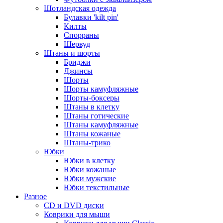
Шотландская одежда
Булавки 'kilt pin'
Килты
Спорраны
Шервуд
Штаны и шорты
Бриджи
Джинсы
Шорты
Шорты камуфляжные
Шорты-боксеры
Штаны в клетку
Штаны готические
Штаны камуфляжные
Штаны кожаные
Штаны-трико
Юбки
Юбки в клетку
Юбки кожаные
Юбки мужские
Юбки текстильные
Разное
CD и DVD диски
Коврики для мыши