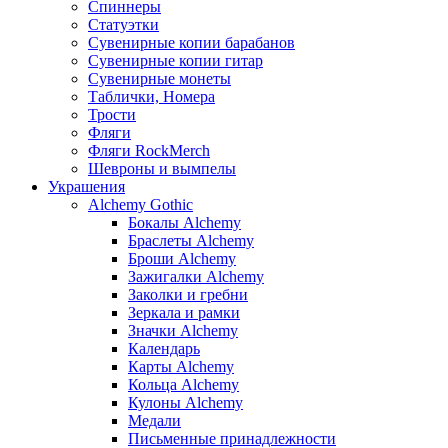
Спиннеры
Статуэтки
Сувенирные копии барабанов
Сувенирные копии гитар
Сувенирные монеты
Таблички, Номера
Трости
Фляги
Фляги RockMerch
Шевроны и вымпелы
Украшения
Alchemy Gothic
Бокалы Alchemy
Браслеты Alchemy
Броши Alchemy
Зажигалки Alchemy
Заколки и гребни
Зеркала и рамки
Значки Alchemy
Календарь
Карты Alchemy
Кольца Alchemy
Кулоны Alchemy
Медали
Письменные принадлежности