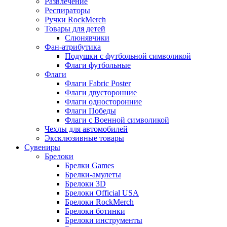
Развлечение
Респираторы
Ручки RockMerch
Товары для детей
Слюнявчики
Фан-атрибутика
Подушки с футбольной символикой
Флаги футбольные
Флаги
Флаги Fabric Poster
Флаги двусторонние
Флаги односторонние
Флаги Победы
Флаги с Военной символикой
Чехлы для автомобилей
Эксклюзивные товары
Сувениры
Брелоки
Брелки Games
Брелки-амулеты
Брелоки 3D
Брелоки Official USA
Брелоки RockMerch
Брелоки ботинки
Брелоки инструменты