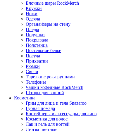
Елочные шары RockMerch
Кружки
Ножи
Одеяла
Органайзеры на стену
Пледы
Подушки
Покрывала
Полотенца
Постельное белье
Посуда
Прихватки
Рюмки
Свечи
Тарелки с рок-группами
Телефоны
Чашки кофейные RockMerch
Шторы для ванной
Косметика
Грим для лица и тела Snazaroo
Губная помада
Контейнеры и аксессуары для линз
Косметика для волос
Лак и гель для ногтей
Линзы цветные