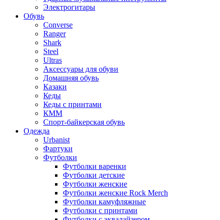
Электрогитары
Обувь
Converse
Ranger
Shark
Steel
Ultras
Аксессуары для обуви
Домашняя обувь
Казаки
Кеды
Кеды с принтами
КММ
Спорт-байкерская обувь
Одежда
Urbanist
Фартуки
Футболки
Футболки варенки
Футболки детские
Футболки женские
Футболки женские Rock Merch
Футболки камуфляжные
Футболки с принтами
Футболки с эквалайзером