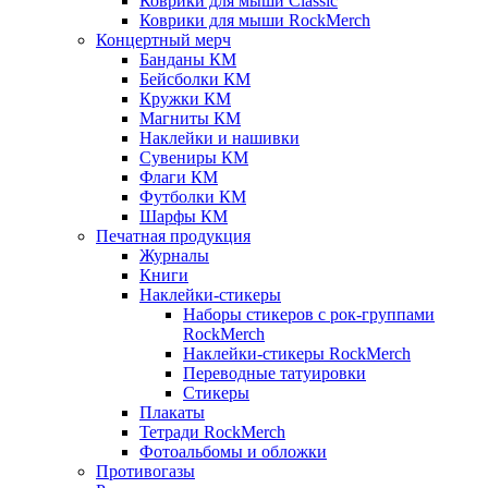
Коврики для мыши Classic
Коврики для мыши RockMerch
Концертный мерч
Банданы КМ
Бейсболки КМ
Кружки КМ
Магниты КМ
Наклейки и нашивки
Сувениры КМ
Флаги КМ
Футболки КМ
Шарфы КМ
Печатная продукция
Журналы
Книги
Наклейки-стикеры
Наборы стикеров с рок-группами
RockMerch
Наклейки-стикеры RockMerch
Переводные татуировки
Стикеры
Плакаты
Тетради RockMerch
Фотоальбомы и обложки
Противогазы