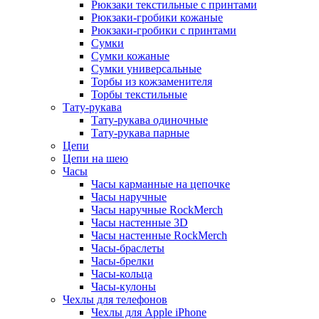
Рюкзаки текстильные с принтами
Рюкзаки-гробики кожаные
Рюкзаки-гробики с принтами
Сумки
Сумки кожаные
Сумки универсальные
Торбы из кожзаменителя
Торбы текстильные
Тату-рукава
Тату-рукава одиночные
Тату-рукава парные
Цепи
Цепи на шею
Часы
Часы карманные на цепочке
Часы наручные
Часы наручные RockMerch
Часы настенные 3D
Часы настенные RockMerch
Часы-браслеты
Часы-брелки
Часы-кольца
Часы-кулоны
Чехлы для телефонов
Чехлы для Apple iPhone