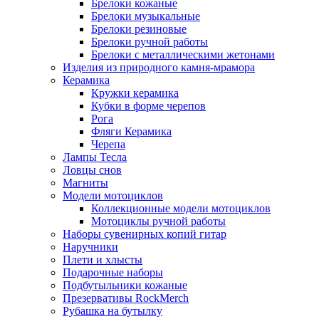
Брелоки кожаные
Брелоки музыкальные
Брелоки резиновые
Брелоки ручной работы
Брелоки с металлическими жетонами
Изделия из природного камня-мрамора
Керамика
Кружки керамика
Кубки в форме черепов
Рога
Фляги Керамика
Черепа
Лампы Тесла
Ловцы снов
Магниты
Модели мотоциклов
Коллекционные модели мотоциклов
Мотоциклы ручной работы
Наборы сувенирных копий гитар
Наручники
Плети и хлысты
Подарочные наборы
Подбутыльники кожаные
Презервативы RockMerch
Рубашка на бутылку