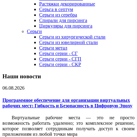
Растяжки декорированные
Серьга в септум
Серьги из серебра
Спирали для пирсинга
Циркуляры для пирсинга
Серьги
Серьги из хирургической стали
Серьги из ювелирной стали
Серьги метал
Серьги серии - СГ
Серьги серии - СГП
Серьги серии - СКР
Наши новости
06.08.2026
Программное обеспечение для организации виртуальных
рабочих мест: Гибкость и Безопасность в Цифровую Эпоху
Виртуальные рабочие места — это не просто
возможность работать удаленно; это комплексное решение,
которое позволяет сотрудникам получать доступ к своим
приложениям из любой точки мира