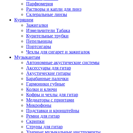
Парфюмерия
Растворы и капли для линз
Склеральные линзы
Курящим
Зажигалки
Измельчители Табака
Курительные трубки
Пепельницы
Портсигары
Чехлы для сигарет и зажигалок
Музыкантам
Автономные акустические системы
Аксессуары для гитар
Акустические гитары
Барабанные палочки
Гармоники губные
Колки и ключи
Кофры и чехлы для гитар
Медиаторы с принтами
Микрофоны
Подставки и кронштейны
Ремни для гитар
Скрипки
Струны для гитар
Ударные музыкальные инструменты