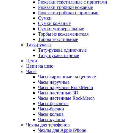
Рюкзаки текстильные с принтами
Рюкзаки-гробики кожаные
Рюкзаки-гробики с принтами
Сумки
Сумки кожаные
Сумки универсальные
Торбы из кожзаменителя
Торбы текстильные
Тату-рукава
Тату-рукава одиночные
Тату-рукава парные
Цепи
Цепи на шею
Часы
Часы карманные на цепочке
Часы наручные
Часы наручные RockMerch
Часы настенные 3D
Часы настенные RockMerch
Часы-браслеты
Часы-брелки
Часы-кольца
Часы-кулоны
Чехлы для телефонов
Чехлы для Apple iPhone