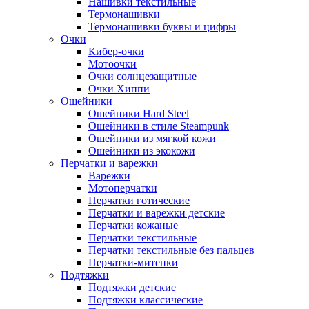
Нашивки текстильные
Термонашивки
Термонашивки буквы и цифры
Очки
Кибер-очки
Мотоочки
Очки солнцезащитные
Очки Хиппи
Ошейники
Ошейники Hard Steel
Ошейники в стиле Steampunk
Ошейники из мягкой кожи
Ошейники из экокожи
Перчатки и варежки
Варежки
Мотоперчатки
Перчатки готические
Перчатки и варежки детские
Перчатки кожаные
Перчатки текстильные
Перчатки текстильные без пальцев
Перчатки-митенки
Подтяжки
Подтяжки детские
Подтяжки классические