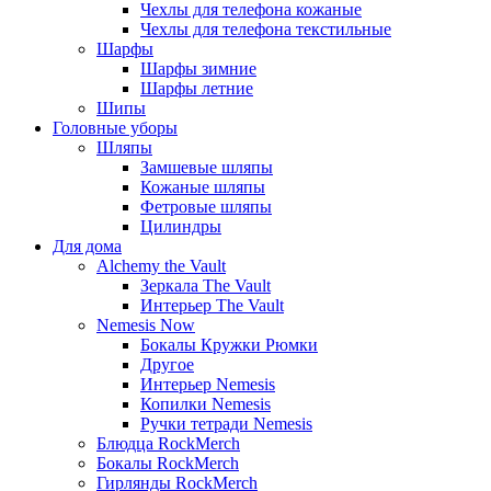
Чехлы для телефона кожаные
Чехлы для телефона текстильные
Шарфы
Шарфы зимние
Шарфы летние
Шипы
Головные уборы
Шляпы
Замшевые шляпы
Кожаные шляпы
Фетровые шляпы
Цилиндры
Для дома
Alchemy the Vault
Зеркала The Vault
Интерьер The Vault
Nemesis Now
Бокалы Кружки Рюмки
Другое
Интерьер Nemesis
Копилки Nemesis
Ручки тетради Nemesis
Блюдца RockMerch
Бокалы RockMerch
Гирлянды RockMerch