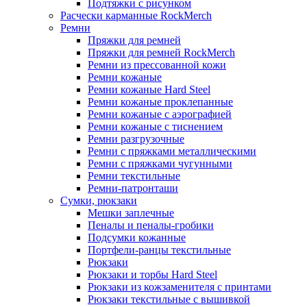
Подтяжки с рисунком
Расчески карманные RockMerch
Ремни
Пряжки для ремней
Пряжки для ремней RockMerch
Ремни из прессованной кожи
Ремни кожаные
Ремни кожаные Hard Steel
Ремни кожаные проклепанные
Ремни кожаные с аэрографией
Ремни кожаные с тиснением
Ремни разгрузочные
Ремни с пряжками металлическими
Ремни с пряжками чугунными
Ремни текстильные
Ремни-патронташи
Сумки, рюкзаки
Мешки заплечные
Пеналы и пеналы-гробики
Подсумки кожанные
Портфели-ранцы текстильные
Рюкзаки
Рюкзаки и торбы Hard Steel
Рюкзаки из кожзаменителя с принтами
Рюкзаки текстильные с вышивкой