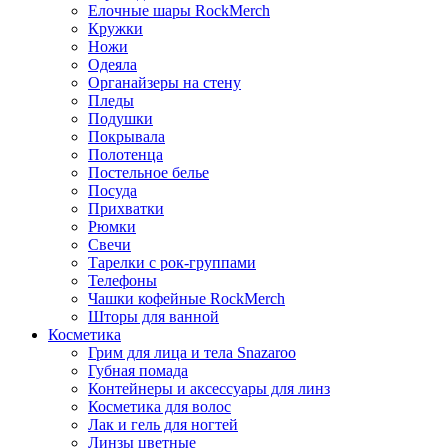
Елочные шары RockMerch
Кружки
Ножи
Одеяла
Органайзеры на стену
Пледы
Подушки
Покрывала
Полотенца
Постельное белье
Посуда
Прихватки
Рюмки
Свечи
Тарелки с рок-группами
Телефоны
Чашки кофейные RockMerch
Шторы для ванной
Косметика
Грим для лица и тела Snazaroo
Губная помада
Контейнеры и аксессуары для линз
Косметика для волос
Лак и гель для ногтей
Линзы цветные