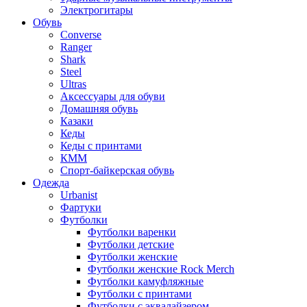
Электрогитары
Обувь
Converse
Ranger
Shark
Steel
Ultras
Аксессуары для обуви
Домашняя обувь
Казаки
Кеды
Кеды с принтами
КММ
Спорт-байкерская обувь
Одежда
Urbanist
Фартуки
Футболки
Футболки варенки
Футболки детские
Футболки женские
Футболки женские Rock Merch
Футболки камуфляжные
Футболки с принтами
Футболки с эквалайзером