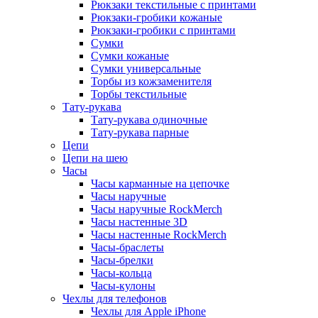
Рюкзаки текстильные с принтами
Рюкзаки-гробики кожаные
Рюкзаки-гробики с принтами
Сумки
Сумки кожаные
Сумки универсальные
Торбы из кожзаменителя
Торбы текстильные
Тату-рукава
Тату-рукава одиночные
Тату-рукава парные
Цепи
Цепи на шею
Часы
Часы карманные на цепочке
Часы наручные
Часы наручные RockMerch
Часы настенные 3D
Часы настенные RockMerch
Часы-браслеты
Часы-брелки
Часы-кольца
Часы-кулоны
Чехлы для телефонов
Чехлы для Apple iPhone