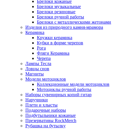
Брелоки кожаные
Брелоки музыкальные
Брелоки резиновые
Брелоки ручной работы
Брелоки с металлическими жетонами
Изделия из природного камня-мрамора
Керамика
Кружки керамика
Кубки в форме черепов
Рога
Фляги Керамика
Черепа
Лампы Тесла
Ловцы снов
Магниты
Модели мотоциклов
Коллекционные модели мотоциклов
Мотоциклы ручной работы
Наборы сувенирных копий гитар
Наручники
Плети и хлысты
Подарочные наборы
Подбутыльники кожаные
Презервативы RockMerch
Рубашка на бутылку