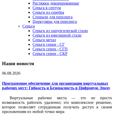
Растяжки декорированные
Серьга в септум
Серьги из серебра
Спирали для пирсинга
Циркуляры для пирсинга
Серьги
Серьги из хирургической стали
Серьги из ювелирной стали
Серьги метал
Серьги серии - СГ
Серьги серии - СГП
Серьги серии - СКР
Наши новости
06.08.2026
Программное обеспечение для организации виртуальных
рабочих мест: Гибкость и Безопасность в Цифровую Эпоху
Виртуальные рабочие места — это не просто
возможность работать удаленно; это комплексное решение,
которое позволяет сотрудникам получать доступ к своим
приложениям из любой точки мира