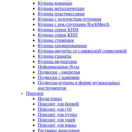
Кулоны кожаные
Кулоны металлические
Кулоны пластмассовые
Кулоны с золотистым оттенком
Кулоны с рок-группами RockMerch
Кулоны серии КНМ
Кулоны серии КНП
Кулоны стимпанк
Кулоны хромированные
Кулоны-амулеты со славянской символикой
Кулоны-гранаты
Кулоны-медиаторы
Неформальные бусы
Подвески - ожерелья
Подвески с камнями
Подвески-кулоны в форме музыкальных
инструментов
Пирсинг
Индастриал
Пирсинг для бровей
Пирсинг для губ
Пирсинг для пупка
Пирсинг для ушей
Пирсинг для языка
Растяжки акриловые