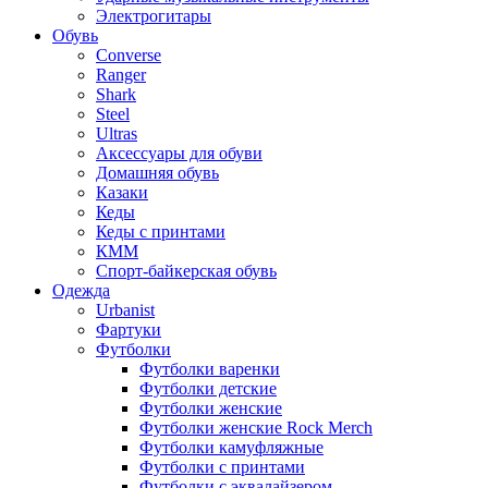
Электрогитары
Обувь
Converse
Ranger
Shark
Steel
Ultras
Аксессуары для обуви
Домашняя обувь
Казаки
Кеды
Кеды с принтами
КММ
Спорт-байкерская обувь
Одежда
Urbanist
Фартуки
Футболки
Футболки варенки
Футболки детские
Футболки женские
Футболки женские Rock Merch
Футболки камуфляжные
Футболки с принтами
Футболки с эквалайзером