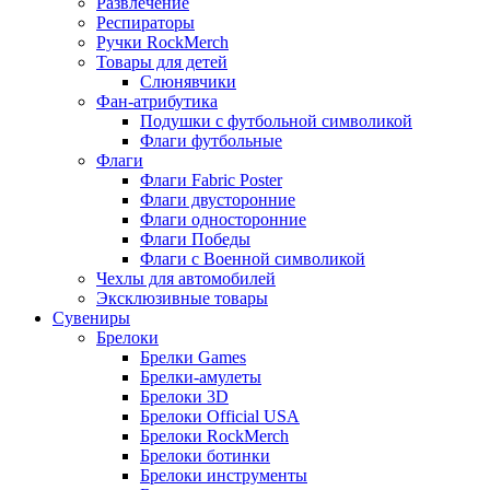
Развлечение
Респираторы
Ручки RockMerch
Товары для детей
Слюнявчики
Фан-атрибутика
Подушки с футбольной символикой
Флаги футбольные
Флаги
Флаги Fabric Poster
Флаги двусторонние
Флаги односторонние
Флаги Победы
Флаги с Военной символикой
Чехлы для автомобилей
Эксклюзивные товары
Сувениры
Брелоки
Брелки Games
Брелки-амулеты
Брелоки 3D
Брелоки Official USA
Брелоки RockMerch
Брелоки ботинки
Брелоки инструменты