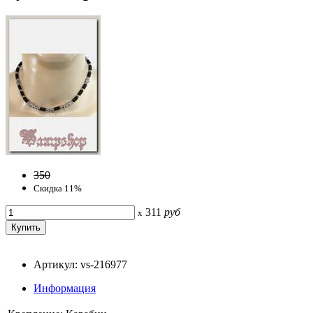
350
Скидка 11%
311
руб
x
Артикул: vs-216977
Информация