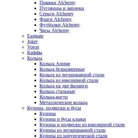
Пряжки Alchemy
Пуговицы и запонки
Серьги Alchemy
Флаги Alchemy
Футболки Alchemy
Часы Alchemy
Eastgate
Joker
Voron
Каффы
Кольца
Кольца Аниме
Кольца безразмерные
Кольца из легированной стали
Кольца из ювелирной стали
Кольца на две фаланги
Кольца стальные
Кольца-когти
Металлические кольца
Кулоны, подвески и бусы
Кулоны
Кулоны и бусы клыки
Кулоны и подвески из ювелирной стали
Кулоны из легированной стали
Кулоны из хирургической стали