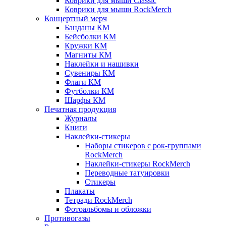
Коврики для мыши Classic
Коврики для мыши RockMerch
Концертный мерч
Банданы КМ
Бейсболки КМ
Кружки КМ
Магниты КМ
Наклейки и нашивки
Сувениры КМ
Флаги КМ
Футболки КМ
Шарфы КМ
Печатная продукция
Журналы
Книги
Наклейки-стикеры
Наборы стикеров с рок-группами
RockMerch
Наклейки-стикеры RockMerch
Переводные татуировки
Стикеры
Плакаты
Тетради RockMerch
Фотоальбомы и обложки
Противогазы