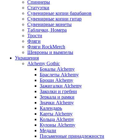
Спиннеры
Статуэтки
Сувенирные копии барабанов
Сувенирные копии гитар
Сувенирные монеты
Таблички, Номера
Трости
Фляги
Фляги RockMerch
Шевроны и вымпелы
Украшения
Alchemy Gothic
Бокалы Alchemy
Браслеты Alchemy
Броши Alchemy
Зажигалки Alchemy
Заколки и гребни
Зеркала и рамки
Значки Alchemy
Календарь
Карты Alchemy
Кольца Alchemy
Кулоны Alchemy
Медали
Письменные принадлежности