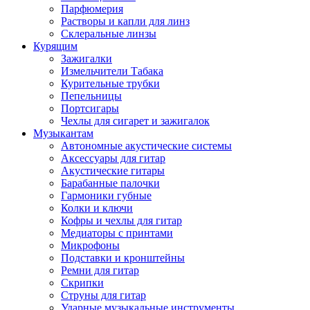
Парфюмерия
Растворы и капли для линз
Склеральные линзы
Курящим
Зажигалки
Измельчители Табака
Курительные трубки
Пепельницы
Портсигары
Чехлы для сигарет и зажигалок
Музыкантам
Автономные акустические системы
Аксессуары для гитар
Акустические гитары
Барабанные палочки
Гармоники губные
Колки и ключи
Кофры и чехлы для гитар
Медиаторы с принтами
Микрофоны
Подставки и кронштейны
Ремни для гитар
Скрипки
Струны для гитар
Ударные музыкальные инструменты