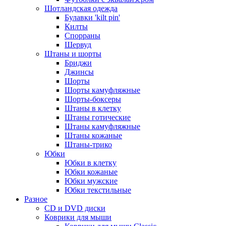
Шотландская одежда
Булавки 'kilt pin'
Килты
Спорраны
Шервуд
Штаны и шорты
Бриджи
Джинсы
Шорты
Шорты камуфляжные
Шорты-боксеры
Штаны в клетку
Штаны готические
Штаны камуфляжные
Штаны кожаные
Штаны-трико
Юбки
Юбки в клетку
Юбки кожаные
Юбки мужские
Юбки текстильные
Разное
CD и DVD диски
Коврики для мыши