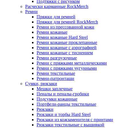
Подтяжки с рисунком
Расчески карманные RockMerch
Ремни
Пряжки для ремней
Пряжки для ремней RockMerch
Ремни из прессованной кожи
Ремни кожаные
Ремни кожаные Hard Steel
Ремни кожаные проклепанные
Ремни кожаные с аэрографией
Ремни кожаные с тиснением
Ремни разгрузочные
Ремни с пряжками металлическими
Ремни с пряжками чугунными
Ремни текстильные
Ремни-патронташи
Сумки, рюкзаки
Мешки заплечные
Пеналы и пеналы-гробики
Подсумки кожанные
Портфели-ранцы текстильные
Рюкзаки
Рюкзаки и торбы Hard Steel
Рюкзаки из кожзаменителя с принтами
Рюкзаки текстильные с вышивкой