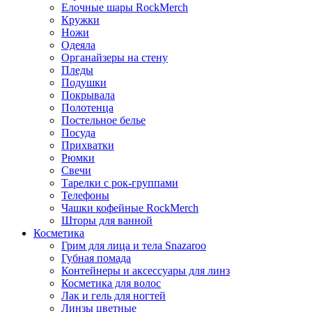
Елочные шары RockMerch
Кружки
Ножи
Одеяла
Органайзеры на стену
Пледы
Подушки
Покрывала
Полотенца
Постельное белье
Посуда
Прихватки
Рюмки
Свечи
Тарелки с рок-группами
Телефоны
Чашки кофейные RockMerch
Шторы для ванной
Косметика
Грим для лица и тела Snazaroo
Губная помада
Контейнеры и аксессуары для линз
Косметика для волос
Лак и гель для ногтей
Линзы цветные