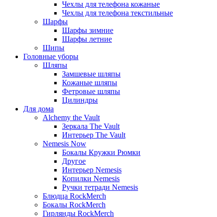
Чехлы для телефона кожаные
Чехлы для телефона текстильные
Шарфы
Шарфы зимние
Шарфы летние
Шипы
Головные уборы
Шляпы
Замшевые шляпы
Кожаные шляпы
Фетровые шляпы
Цилиндры
Для дома
Alchemy the Vault
Зеркала The Vault
Интерьер The Vault
Nemesis Now
Бокалы Кружки Рюмки
Другое
Интерьер Nemesis
Копилки Nemesis
Ручки тетради Nemesis
Блюдца RockMerch
Бокалы RockMerch
Гирлянды RockMerch