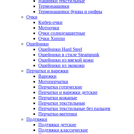
Нашивки текстильные
Термонашивки
Термонашивки буквы и цифры
Очки
Кибер-очки
Мотоочки
Очки солнцезащитные
Очки Хиппи
Ошейники
Ошейники Hard Steel
Ошейники в стиле Steampunk
Ошейники из мягкой кожи
Ошейники из экокожи
Перчатки и варежки
Варежки
Мотоперчатки
Перчатки готические
Перчатки и варежки детские
Перчатки кожаные
Перчатки текстильные
Перчатки текстильные без пальцев
Перчатки-митенки
Подтяжки
Подтяжки детские
Подтяжки классические