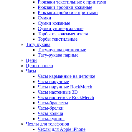
Рюкзаки текстильные с принтами
Рюкзаки-гробики кожаные
Рюкзаки-гробики с принтами
Сумки
Сумки кожаные
Сумки универсальные
Торбы из кожзаменителя
Торбы текстильные
Тату-рукава
Тату-рукава одиночные
Тату-рукава парные
Цепи
Цепи на шею
Часы
Часы карманные на цепочке
Часы наручные
Часы наручные RockMerch
Часы настенные 3D
Часы настенные RockMerch
Часы-браслеты
Часы-брелки
Часы-кольца
Часы-кулоны
Чехлы для телефонов
Чехлы для Apple iPhone