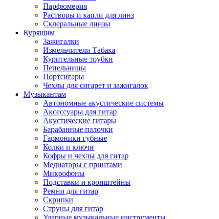
Парфюмерия
Растворы и капли для линз
Склеральные линзы
Курящим
Зажигалки
Измельчители Табака
Курительные трубки
Пепельницы
Портсигары
Чехлы для сигарет и зажигалок
Музыкантам
Автономные акустические системы
Аксессуары для гитар
Акустические гитары
Барабанные палочки
Гармоники губные
Колки и ключи
Кофры и чехлы для гитар
Медиаторы с принтами
Микрофоны
Подставки и кронштейны
Ремни для гитар
Скрипки
Струны для гитар
Ударные музыкальные инструменты