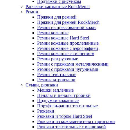
Подтяжки с рисунком
Расчески карманные RockMerch
Ремни
Пряжки для ремней
Пряжки для ремней RockMerch
Ремни из прессованной кожи
Ремни кожаные
Ремни кожаные Hard Steel
Ремни кожаные проклепанные
Ремни кожаные с аэрографией
Ремни кожаные с тиснением
Ремни разгрузочные
Ремни с пряжками металлическими
Ремни с пряжками чугунными
Ремни текстильные
Ремни-патронташи
Сумки, рюкзаки
Мешки заплечные
Пеналы и пеналы-гробики
Подсумки кожанные
Портфели-ранцы текстильные
Рюкзаки
Рюкзаки и торбы Hard Steel
Рюкзаки из кожзаменителя с принтами
Рюкзаки текстильные с вышивкой