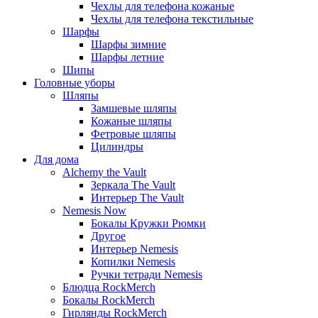
Чехлы для телефона кожаные
Чехлы для телефона текстильные
Шарфы
Шарфы зимние
Шарфы летние
Шипы
Головные уборы
Шляпы
Замшевые шляпы
Кожаные шляпы
Фетровые шляпы
Цилиндры
Для дома
Alchemy the Vault
Зеркала The Vault
Интерьер The Vault
Nemesis Now
Бокалы Кружки Рюмки
Другое
Интерьер Nemesis
Копилки Nemesis
Ручки тетради Nemesis
Блюдца RockMerch
Бокалы RockMerch
Гирлянды RockMerch