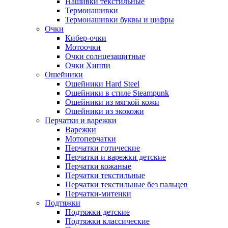
Нашивки текстильные
Термонашивки
Термонашивки буквы и цифры
Очки
Кибер-очки
Мотоочки
Очки солнцезащитные
Очки Хиппи
Ошейники
Ошейники Hard Steel
Ошейники в стиле Steampunk
Ошейники из мягкой кожи
Ошейники из экокожи
Перчатки и варежки
Варежки
Мотоперчатки
Перчатки готические
Перчатки и варежки детские
Перчатки кожаные
Перчатки текстильные
Перчатки текстильные без пальцев
Перчатки-митенки
Подтяжки
Подтяжки детские
Подтяжки классические