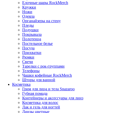
Елочные шары RockMerch
Кружки
Ножи
Одеяла
Органайзеры на стену
Пледы
Подушки
Покрывала
Полотенца
Постельное белье
Посуда
Прихватки
Рюмки
Свечи
Тарелки с рок-группами
Телефоны
Чашки кофейные RockMerch
Шторы для ванной
Косметика
Грим для лица и тела Snazaroo
Губная помада
Контейнеры и аксессуары для линз
Косметика для волос
Лак и гель для ногтей
Линзы цветные