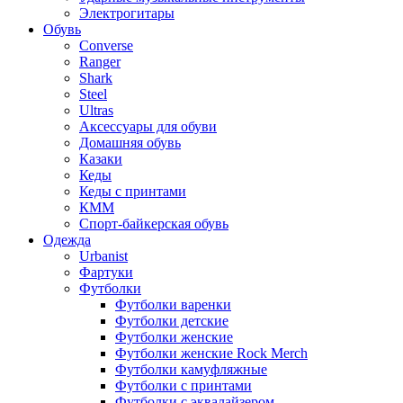
Электрогитары
Обувь
Converse
Ranger
Shark
Steel
Ultras
Аксессуары для обуви
Домашняя обувь
Казаки
Кеды
Кеды с принтами
КММ
Спорт-байкерская обувь
Одежда
Urbanist
Фартуки
Футболки
Футболки варенки
Футболки детские
Футболки женские
Футболки женские Rock Merch
Футболки камуфляжные
Футболки с принтами
Футболки с эквалайзером