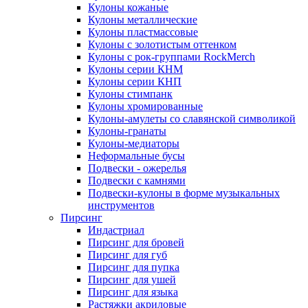
Кулоны кожаные
Кулоны металлические
Кулоны пластмассовые
Кулоны с золотистым оттенком
Кулоны с рок-группами RockMerch
Кулоны серии КНМ
Кулоны серии КНП
Кулоны стимпанк
Кулоны хромированные
Кулоны-амулеты со славянской символикой
Кулоны-гранаты
Кулоны-медиаторы
Неформальные бусы
Подвески - ожерелья
Подвески с камнями
Подвески-кулоны в форме музыкальных
инструментов
Пирсинг
Индастриал
Пирсинг для бровей
Пирсинг для губ
Пирсинг для пупка
Пирсинг для ушей
Пирсинг для языка
Растяжки акриловые