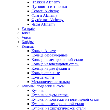
Пряжки Alchemy
Пуговицы и запонки
Серьги Alchemy
Флаги Alchemy
Футболки Alchemy
Часы Alchemy
Eastgate
Joker
Voron
Каффы
Кольца
Кольца Аниме
Кольца безразмерные
Кольца из легированной стали
Кольца из ювелирной стали
Кольца на две фаланги
Кольца стальные
Кольца-когти
Металлические кольца
Кулоны, подвески и бусы
Кулоны
Кулоны и бусы клыки
Кулоны и подвески из ювелирной стали
Кулоны из легированной стали
Кулоны из хирургической стали