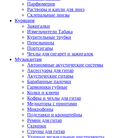
Парфюмерия
Растворы и капли для линз
Склеральные линзы
Курящим
Зажигалки
Измельчители Табака
Курительные трубки
Пепельницы
Портсигары
Чехлы для сигарет и зажигалок
Музыкантам
Автономные акустические системы
Аксессуары для гитар
Акустические гитары
Барабанные палочки
Гармоники губные
Колки и ключи
Кофры и чехлы для гитар
Медиаторы с принтами
Микрофоны
Подставки и кронштейны
Ремни для гитар
Скрипки
Струны для гитар
Ударные музыкальные инструменты