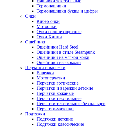
Нашивки текстильные
Термонашивки
Термонашивки буквы и цифры
Очки
Кибер-очки
Мотоочки
Очки солнцезащитные
Очки Хиппи
Ошейники
Ошейники Hard Steel
Ошейники в стиле Steampunk
Ошейники из мягкой кожи
Ошейники из экокожи
Перчатки и варежки
Варежки
Мотоперчатки
Перчатки готические
Перчатки и варежки детские
Перчатки кожаные
Перчатки текстильные
Перчатки текстильные без пальцев
Перчатки-митенки
Подтяжки
Подтяжки детские
Подтяжки классические