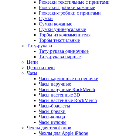
Рюкзаки текстильные с принтами
Рюкзаки-гробики кожаные
Рюкзаки-гробики с принтами
Сумки
Сумки кожаные
Сумки универсальные
Торбы из кожзаменителя
Торбы текстильные
Тату-рукава
Тату-рукава одиночные
Тату-рукава парные
Цепи
Цепи на шею
Часы
Часы карманные на цепочке
Часы наручные
Часы наручные RockMerch
Часы настенные 3D
Часы настенные RockMerch
Часы-браслеты
Часы-брелки
Часы-кольца
Часы-кулоны
Чехлы для телефонов
Чехлы для Apple iPhone