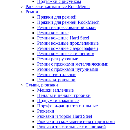
Подтяжки с рисунком
Расчески карманные RockMerch
Ремни
Пряжки для ремней
Пряжки для ремней RockMerch
Ремни из прессованной кожи
Ремни кожаные
Ремни кожаные Hard Steel
Ремни кожаные проклепанные
Ремни кожаные с аэрографией
Ремни кожаные с тиснением
Ремни разгрузочные
Ремни с пряжками металлическими
Ремни с пряжками чугунными
Ремни текстильные
Ремни-патронташи
Сумки, рюкзаки
Мешки заплечные
Пеналы и пеналы-гробики
Подсумки кожанные
Портфели-ранцы текстильные
Рюкзаки
Рюкзаки и торбы Hard Steel
Рюкзаки из кожзаменителя с принтами
Рюкзаки текстильные с вышивкой