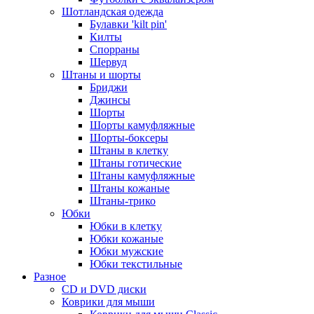
Шотландская одежда
Булавки 'kilt pin'
Килты
Спорраны
Шервуд
Штаны и шорты
Бриджи
Джинсы
Шорты
Шорты камуфляжные
Шорты-боксеры
Штаны в клетку
Штаны готические
Штаны камуфляжные
Штаны кожаные
Штаны-трико
Юбки
Юбки в клетку
Юбки кожаные
Юбки мужские
Юбки текстильные
Разное
CD и DVD диски
Коврики для мыши