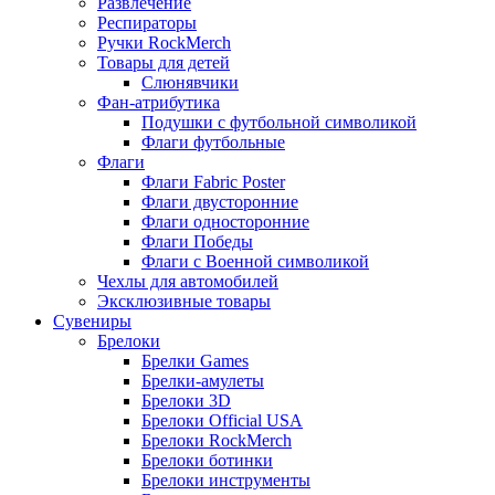
Развлечение
Респираторы
Ручки RockMerch
Товары для детей
Слюнявчики
Фан-атрибутика
Подушки с футбольной символикой
Флаги футбольные
Флаги
Флаги Fabric Poster
Флаги двусторонние
Флаги односторонние
Флаги Победы
Флаги с Военной символикой
Чехлы для автомобилей
Эксклюзивные товары
Сувениры
Брелоки
Брелки Games
Брелки-амулеты
Брелоки 3D
Брелоки Official USA
Брелоки RockMerch
Брелоки ботинки
Брелоки инструменты