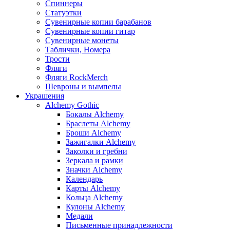
Спиннеры
Статуэтки
Сувенирные копии барабанов
Сувенирные копии гитар
Сувенирные монеты
Таблички, Номера
Трости
Фляги
Фляги RockMerch
Шевроны и вымпелы
Украшения
Alchemy Gothic
Бокалы Alchemy
Браслеты Alchemy
Броши Alchemy
Зажигалки Alchemy
Заколки и гребни
Зеркала и рамки
Значки Alchemy
Календарь
Карты Alchemy
Кольца Alchemy
Кулоны Alchemy
Медали
Письменные принадлежности