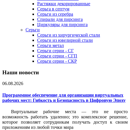
Растяжки декорированные
Серьга в септум
Серьги из серебра
Спирали для пирсинга
Циркуляры для пирсинга
Серьги
Серьги из хирургической стали
Серьги из ювелирной стали
Серьги метал
Серьги серии - СГ
Серьги серии - СГП
Серьги серии - СКР
Наши новости
06.08.2026
Программное обеспечение для организации виртуальных
рабочих мест: Гибкость и Безопасность в Цифровую Эпоху
Виртуальные рабочие места — это не просто
возможность работать удаленно; это комплексное решение,
которое позволяет сотрудникам получать доступ к своим
приложениям из любой точки мира