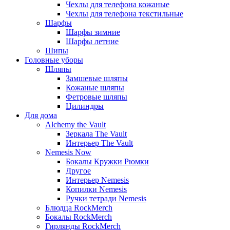
Чехлы для телефона кожаные
Чехлы для телефона текстильные
Шарфы
Шарфы зимние
Шарфы летние
Шипы
Головные уборы
Шляпы
Замшевые шляпы
Кожаные шляпы
Фетровые шляпы
Цилиндры
Для дома
Alchemy the Vault
Зеркала The Vault
Интерьер The Vault
Nemesis Now
Бокалы Кружки Рюмки
Другое
Интерьер Nemesis
Копилки Nemesis
Ручки тетради Nemesis
Блюдца RockMerch
Бокалы RockMerch
Гирлянды RockMerch