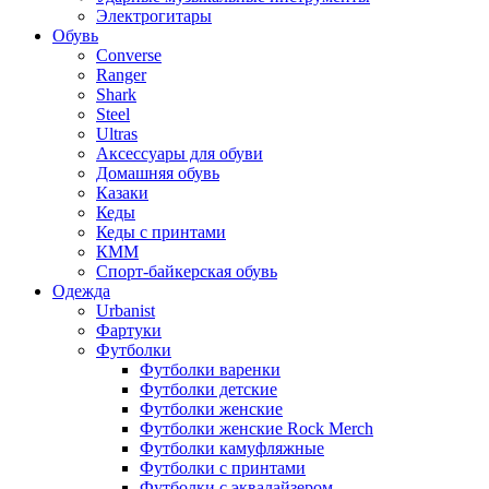
Электрогитары
Обувь
Converse
Ranger
Shark
Steel
Ultras
Аксессуары для обуви
Домашняя обувь
Казаки
Кеды
Кеды с принтами
КММ
Спорт-байкерская обувь
Одежда
Urbanist
Фартуки
Футболки
Футболки варенки
Футболки детские
Футболки женские
Футболки женские Rock Merch
Футболки камуфляжные
Футболки с принтами
Футболки с эквалайзером