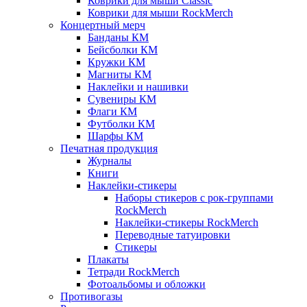
Коврики для мыши Classic
Коврики для мыши RockMerch
Концертный мерч
Банданы КМ
Бейсболки КМ
Кружки КМ
Магниты КМ
Наклейки и нашивки
Сувениры КМ
Флаги КМ
Футболки КМ
Шарфы КМ
Печатная продукция
Журналы
Книги
Наклейки-стикеры
Наборы стикеров с рок-группами
RockMerch
Наклейки-стикеры RockMerch
Переводные татуировки
Стикеры
Плакаты
Тетради RockMerch
Фотоальбомы и обложки
Противогазы