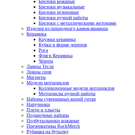
Брелоки кожаные
Брелоки музыкальные
Брелоки резиновые
Брелоки ручной работы
Брелоки с металлическими жетонами
Изделия из природного камня-мрамора
Керамика
Кружки керамика
Кубки в форме черепов
Рога
Фляги Керамика
Черепа
Лампы Тесла
Ловцы снов
Магниты
Модели мотоциклов
Коллекционные модели мотоциклов
Мотоциклы ручной работы
Наборы сувенирных копий гитар
Наручники
Плети и хлысты
Подарочные наборы
Подбутыльники кожаные
Презервативы RockMerch
Рубашка на бутылку