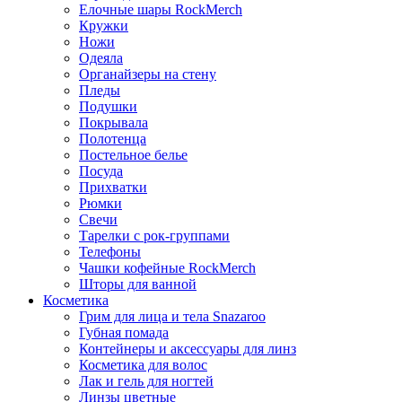
Елочные шары RockMerch
Кружки
Ножи
Одеяла
Органайзеры на стену
Пледы
Подушки
Покрывала
Полотенца
Постельное белье
Посуда
Прихватки
Рюмки
Свечи
Тарелки с рок-группами
Телефоны
Чашки кофейные RockMerch
Шторы для ванной
Косметика
Грим для лица и тела Snazaroo
Губная помада
Контейнеры и аксессуары для линз
Косметика для волос
Лак и гель для ногтей
Линзы цветные