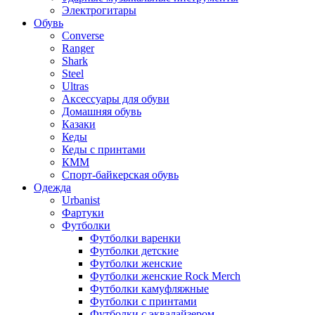
Электрогитары
Обувь
Converse
Ranger
Shark
Steel
Ultras
Аксессуары для обуви
Домашняя обувь
Казаки
Кеды
Кеды с принтами
КММ
Спорт-байкерская обувь
Одежда
Urbanist
Фартуки
Футболки
Футболки варенки
Футболки детские
Футболки женские
Футболки женские Rock Merch
Футболки камуфляжные
Футболки с принтами
Футболки с эквалайзером