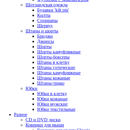
Шотландская одежда
Булавки 'kilt pin'
Килты
Спорраны
Шервуд
Штаны и шорты
Бриджи
Джинсы
Шорты
Шорты камуфляжные
Шорты-боксеры
Штаны в клетку
Штаны готические
Штаны камуфляжные
Штаны кожаные
Штаны-трико
Юбки
Юбки в клетку
Юбки кожаные
Юбки мужские
Юбки текстильные
Разное
CD и DVD диски
Коврики для мыши