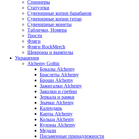
Спиннеры
Статуэтки
Сувенирные копии барабанов
Сувенирные копии гитар
Сувенирные монеты
Таблички, Номера
Трости
Фляги
Фляги RockMerch
Шевроны и вымпелы
Украшения
Alchemy Gothic
Бокалы Alchemy
Браслеты Alchemy
Броши Alchemy
Зажигалки Alchemy
Заколки и гребни
Зеркала и рамки
Значки Alchemy
Календарь
Карты Alchemy
Кольца Alchemy
Кулоны Alchemy
Медали
Письменные принадлежности