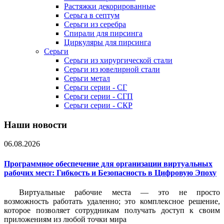
Растяжки декорированные
Серьга в септум
Серьги из серебра
Спирали для пирсинга
Циркуляры для пирсинга
Серьги
Серьги из хирургической стали
Серьги из ювелирной стали
Серьги метал
Серьги серии - СГ
Серьги серии - СГП
Серьги серии - СКР
Наши новости
06.08.2026
Программное обеспечение для организации виртуальных
рабочих мест: Гибкость и Безопасность в Цифровую Эпоху
Виртуальные рабочие места — это не просто
возможность работать удаленно; это комплексное решение,
которое позволяет сотрудникам получать доступ к своим
приложениям из любой точки мира