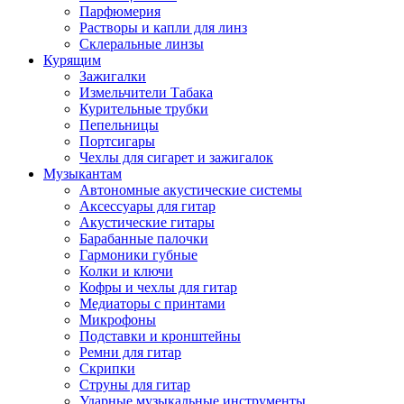
Парфюмерия
Растворы и капли для линз
Склеральные линзы
Курящим
Зажигалки
Измельчители Табака
Курительные трубки
Пепельницы
Портсигары
Чехлы для сигарет и зажигалок
Музыкантам
Автономные акустические системы
Аксессуары для гитар
Акустические гитары
Барабанные палочки
Гармоники губные
Колки и ключи
Кофры и чехлы для гитар
Медиаторы с принтами
Микрофоны
Подставки и кронштейны
Ремни для гитар
Скрипки
Струны для гитар
Ударные музыкальные инструменты