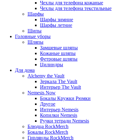
Чехлы для телефона кожаные
Чехлы для телефона текстильные
Шарфы
Шарфы зимние
Шарфы летние
Шипы
Головные уборы
Шляпы
Замшевые шляпы
Кожаные шляпы
Фетровые шляпы
Цилиндры
Для дома
Alchemy the Vault
Зеркала The Vault
Интерьер The Vault
Nemesis Now
Бокалы Кружки Рюмки
Другое
Интерьер Nemesis
Копилки Nemesis
Ручки тетради Nemesis
Блюдца RockMerch
Бокалы RockMerch
Гирлянды RockMerch