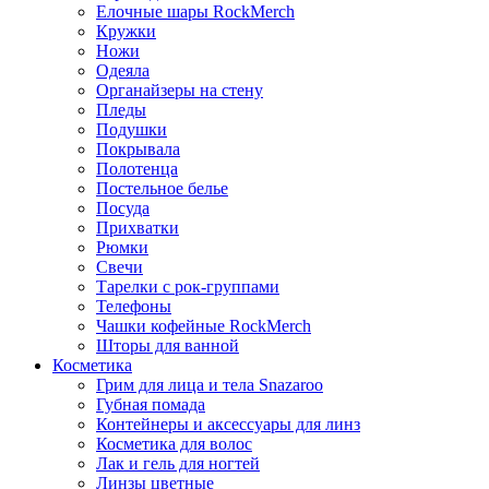
Елочные шары RockMerch
Кружки
Ножи
Одеяла
Органайзеры на стену
Пледы
Подушки
Покрывала
Полотенца
Постельное белье
Посуда
Прихватки
Рюмки
Свечи
Тарелки с рок-группами
Телефоны
Чашки кофейные RockMerch
Шторы для ванной
Косметика
Грим для лица и тела Snazaroo
Губная помада
Контейнеры и аксессуары для линз
Косметика для волос
Лак и гель для ногтей
Линзы цветные