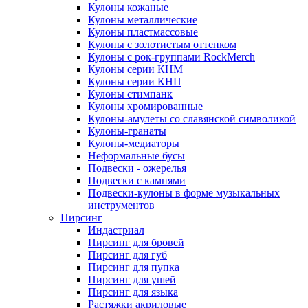
Кулоны кожаные
Кулоны металлические
Кулоны пластмассовые
Кулоны с золотистым оттенком
Кулоны с рок-группами RockMerch
Кулоны серии КНМ
Кулоны серии КНП
Кулоны стимпанк
Кулоны хромированные
Кулоны-амулеты со славянской символикой
Кулоны-гранаты
Кулоны-медиаторы
Неформальные бусы
Подвески - ожерелья
Подвески с камнями
Подвески-кулоны в форме музыкальных
инструментов
Пирсинг
Индастриал
Пирсинг для бровей
Пирсинг для губ
Пирсинг для пупка
Пирсинг для ушей
Пирсинг для языка
Растяжки акриловые