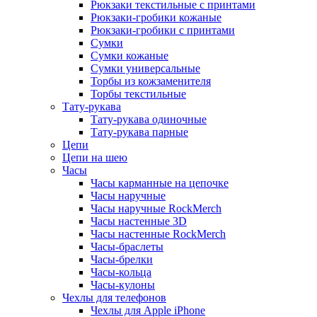
Рюкзаки текстильные с принтами
Рюкзаки-гробики кожаные
Рюкзаки-гробики с принтами
Сумки
Сумки кожаные
Сумки универсальные
Торбы из кожзаменителя
Торбы текстильные
Тату-рукава
Тату-рукава одиночные
Тату-рукава парные
Цепи
Цепи на шею
Часы
Часы карманные на цепочке
Часы наручные
Часы наручные RockMerch
Часы настенные 3D
Часы настенные RockMerch
Часы-браслеты
Часы-брелки
Часы-кольца
Часы-кулоны
Чехлы для телефонов
Чехлы для Apple iPhone