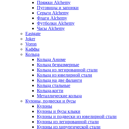
Пряжки Alchemy
Пуговицы и запонки
Серьги Alchemy
Флаги Alchemy
Футболки Alchemy
Часы Alchemy
Eastgate
Joker
Voron
Каффы
Кольца
Кольца Аниме
Кольца безразмерные
Кольца из легированной стали
Кольца из ювелирной стали
Кольца на две фаланги
Кольца стальные
Кольца-когти
Металлические кольца
Кулоны, подвески и бусы
Кулоны
Кулоны и бусы клыки
Кулоны и подвески из ювелирной стали
Кулоны из легированной стали
Кулоны из хирургической стали