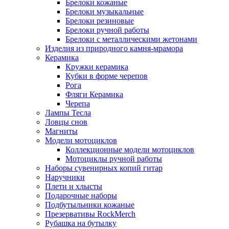
Брелоки кожаные
Брелоки музыкальные
Брелоки резиновые
Брелоки ручной работы
Брелоки с металлическими жетонами
Изделия из природного камня-мрамора
Керамика
Кружки керамика
Кубки в форме черепов
Рога
Фляги Керамика
Черепа
Лампы Тесла
Ловцы снов
Магниты
Модели мотоциклов
Коллекционные модели мотоциклов
Мотоциклы ручной работы
Наборы сувенирных копий гитар
Наручники
Плети и хлысты
Подарочные наборы
Подбутыльники кожаные
Презервативы RockMerch
Рубашка на бутылку