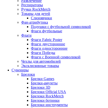
Развлечение
Респираторы
Ручки RockMerch
Товары для детей
Слюнявчики
Фан-атрибутика
Подушки с футбольной символикой
Флаги футбольные
Флаги
Флаги Fabric Poster
Флаги двусторонние
Флаги односторонние
Флаги Победы
Флаги с Военной символикой
Чехлы для автомобилей
Эксклюзивные товары
Сувениры
Брелоки
Брелки Games
Брелки-амулеты
Брелоки 3D
Брелоки Official USA
Брелоки RockMerch
Брелоки ботинки
Брелоки инструменты