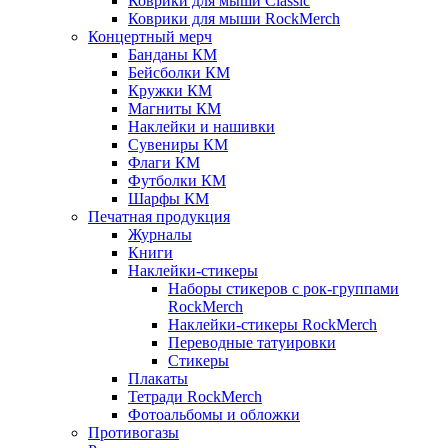
Коврики для мыши Classic
Коврики для мыши RockMerch
Концертный мерч
Банданы КМ
Бейсболки КМ
Кружки КМ
Магниты КМ
Наклейки и нашивки
Сувениры КМ
Флаги КМ
Футболки КМ
Шарфы КМ
Печатная продукция
Журналы
Книги
Наклейки-стикеры
Наборы стикеров с рок-группами
RockMerch
Наклейки-стикеры RockMerch
Переводные татуировки
Стикеры
Плакаты
Тетради RockMerch
Фотоальбомы и обложки
Противогазы