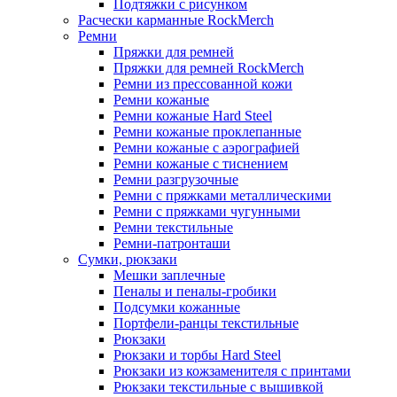
Подтяжки с рисунком
Расчески карманные RockMerch
Ремни
Пряжки для ремней
Пряжки для ремней RockMerch
Ремни из прессованной кожи
Ремни кожаные
Ремни кожаные Hard Steel
Ремни кожаные проклепанные
Ремни кожаные с аэрографией
Ремни кожаные с тиснением
Ремни разгрузочные
Ремни с пряжками металлическими
Ремни с пряжками чугунными
Ремни текстильные
Ремни-патронташи
Сумки, рюкзаки
Мешки заплечные
Пеналы и пеналы-гробики
Подсумки кожанные
Портфели-ранцы текстильные
Рюкзаки
Рюкзаки и торбы Hard Steel
Рюкзаки из кожзаменителя с принтами
Рюкзаки текстильные с вышивкой