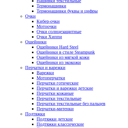
Нашивки текстильные
Термонашивки
Термонашивки буквы и цифры
Очки
Кибер-очки
Мотоочки
Очки солнцезащитные
Очки Хиппи
Ошейники
Ошейники Hard Steel
Ошейники в стиле Steampunk
Ошейники из мягкой кожи
Ошейники из экокожи
Перчатки и варежки
Варежки
Мотоперчатки
Перчатки готические
Перчатки и варежки детские
Перчатки кожаные
Перчатки текстильные
Перчатки текстильные без пальцев
Перчатки-митенки
Подтяжки
Подтяжки детские
Подтяжки классические