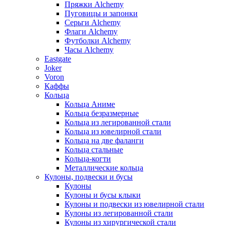
Пряжки Alchemy
Пуговицы и запонки
Серьги Alchemy
Флаги Alchemy
Футболки Alchemy
Часы Alchemy
Eastgate
Joker
Voron
Каффы
Кольца
Кольца Аниме
Кольца безразмерные
Кольца из легированной стали
Кольца из ювелирной стали
Кольца на две фаланги
Кольца стальные
Кольца-когти
Металлические кольца
Кулоны, подвески и бусы
Кулоны
Кулоны и бусы клыки
Кулоны и подвески из ювелирной стали
Кулоны из легированной стали
Кулоны из хирургической стали