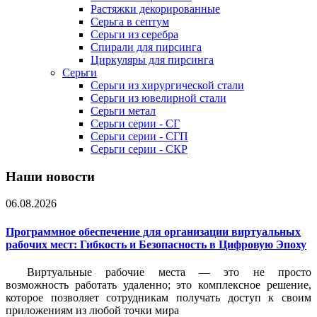
Растяжки декорированные
Серьга в септум
Серьги из серебра
Спирали для пирсинга
Циркуляры для пирсинга
Серьги
Серьги из хирургической стали
Серьги из ювелирной стали
Серьги метал
Серьги серии - СГ
Серьги серии - СГП
Серьги серии - СКР
Наши новости
06.08.2026
Программное обеспечение для организации виртуальных
рабочих мест: Гибкость и Безопасность в Цифровую Эпоху
Виртуальные рабочие места — это не просто
возможность работать удаленно; это комплексное решение,
которое позволяет сотрудникам получать доступ к своим
приложениям из любой точки мира