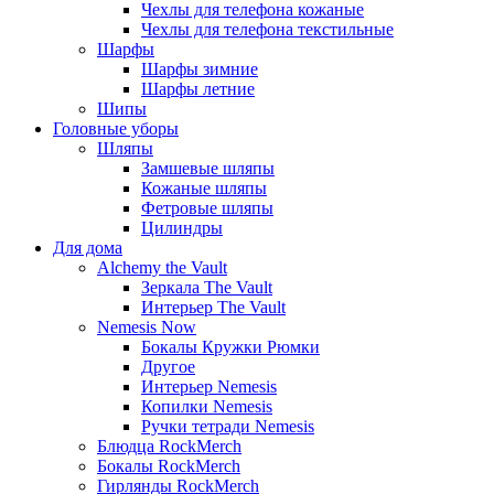
Чехлы для телефона кожаные
Чехлы для телефона текстильные
Шарфы
Шарфы зимние
Шарфы летние
Шипы
Головные уборы
Шляпы
Замшевые шляпы
Кожаные шляпы
Фетровые шляпы
Цилиндры
Для дома
Alchemy the Vault
Зеркала The Vault
Интерьер The Vault
Nemesis Now
Бокалы Кружки Рюмки
Другое
Интерьер Nemesis
Копилки Nemesis
Ручки тетради Nemesis
Блюдца RockMerch
Бокалы RockMerch
Гирлянды RockMerch