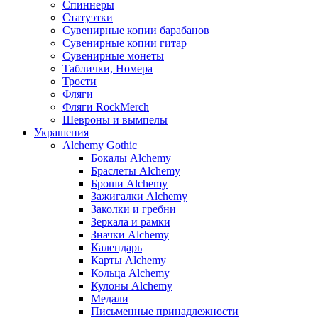
Спиннеры
Статуэтки
Сувенирные копии барабанов
Сувенирные копии гитар
Сувенирные монеты
Таблички, Номера
Трости
Фляги
Фляги RockMerch
Шевроны и вымпелы
Украшения
Alchemy Gothic
Бокалы Alchemy
Браслеты Alchemy
Броши Alchemy
Зажигалки Alchemy
Заколки и гребни
Зеркала и рамки
Значки Alchemy
Календарь
Карты Alchemy
Кольца Alchemy
Кулоны Alchemy
Медали
Письменные принадлежности