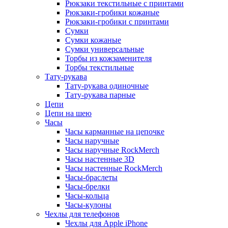
Рюкзаки текстильные с принтами
Рюкзаки-гробики кожаные
Рюкзаки-гробики с принтами
Сумки
Сумки кожаные
Сумки универсальные
Торбы из кожзаменителя
Торбы текстильные
Тату-рукава
Тату-рукава одиночные
Тату-рукава парные
Цепи
Цепи на шею
Часы
Часы карманные на цепочке
Часы наручные
Часы наручные RockMerch
Часы настенные 3D
Часы настенные RockMerch
Часы-браслеты
Часы-брелки
Часы-кольца
Часы-кулоны
Чехлы для телефонов
Чехлы для Apple iPhone