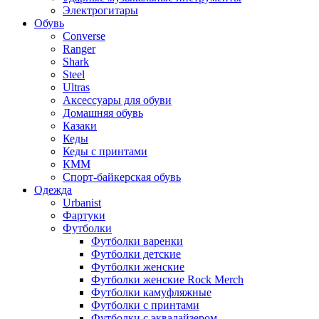
Электрогитары
Обувь
Converse
Ranger
Shark
Steel
Ultras
Аксессуары для обуви
Домашняя обувь
Казаки
Кеды
Кеды с принтами
КММ
Спорт-байкерская обувь
Одежда
Urbanist
Фартуки
Футболки
Футболки варенки
Футболки детские
Футболки женские
Футболки женские Rock Merch
Футболки камуфляжные
Футболки с принтами
Футболки с эквалайзером