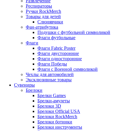
Развлечение
Респираторы
Ручки RockMerch
Товары для детей
Слюнявчики
Фан-атрибутика
Подушки с футбольной символикой
Флаги футбольные
Флаги
Флаги Fabric Poster
Флаги двусторонние
Флаги односторонние
Флаги Победы
Флаги с Военной символикой
Чехлы для автомобилей
Эксклюзивные товары
Сувениры
Брелоки
Брелки Games
Брелки-амулеты
Брелоки 3D
Брелоки Official USA
Брелоки RockMerch
Брелоки ботинки
Брелоки инструменты