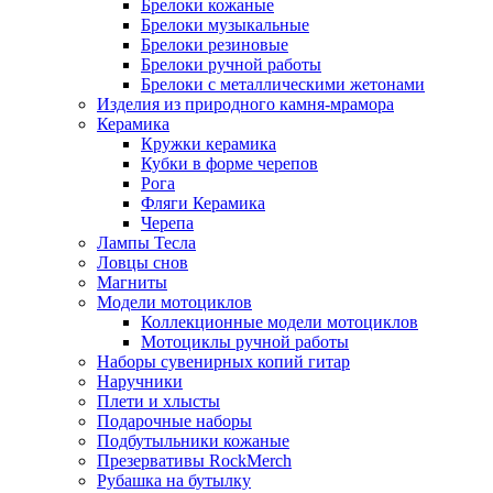
Брелоки кожаные
Брелоки музыкальные
Брелоки резиновые
Брелоки ручной работы
Брелоки с металлическими жетонами
Изделия из природного камня-мрамора
Керамика
Кружки керамика
Кубки в форме черепов
Рога
Фляги Керамика
Черепа
Лампы Тесла
Ловцы снов
Магниты
Модели мотоциклов
Коллекционные модели мотоциклов
Мотоциклы ручной работы
Наборы сувенирных копий гитар
Наручники
Плети и хлысты
Подарочные наборы
Подбутыльники кожаные
Презервативы RockMerch
Рубашка на бутылку