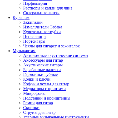
Парфюмерия
Растворы и капли для линз
Склеральные линзы
Курящим
Зажигалки
Измельчители Табака
Курительные трубки
Пепельницы
Портсигары
Чехлы для сигарет и зажигалок
Музыкантам
Автономные акустические системы
Аксессуары для гитар
Акустические гитары
Барабанные палочки
Гармоники губные
Колки и ключи
Кофры и чехлы для гитар
Медиаторы с принтами
Микрофоны
Подставки и кронштейны
Ремни для гитар
Скрипки
Струны для гитар
Ударные музыкальные инструменты