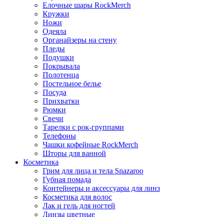
Елочные шары RockMerch
Кружки
Ножи
Одеяла
Органайзеры на стену
Пледы
Подушки
Покрывала
Полотенца
Постельное белье
Посуда
Прихватки
Рюмки
Свечи
Тарелки с рок-группами
Телефоны
Чашки кофейные RockMerch
Шторы для ванной
Косметика
Грим для лица и тела Snazaroo
Губная помада
Контейнеры и аксессуары для линз
Косметика для волос
Лак и гель для ногтей
Линзы цветные