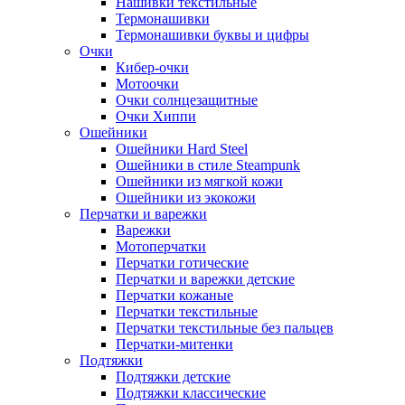
Нашивки текстильные
Термонашивки
Термонашивки буквы и цифры
Очки
Кибер-очки
Мотоочки
Очки солнцезащитные
Очки Хиппи
Ошейники
Ошейники Hard Steel
Ошейники в стиле Steampunk
Ошейники из мягкой кожи
Ошейники из экокожи
Перчатки и варежки
Варежки
Мотоперчатки
Перчатки готические
Перчатки и варежки детские
Перчатки кожаные
Перчатки текстильные
Перчатки текстильные без пальцев
Перчатки-митенки
Подтяжки
Подтяжки детские
Подтяжки классические