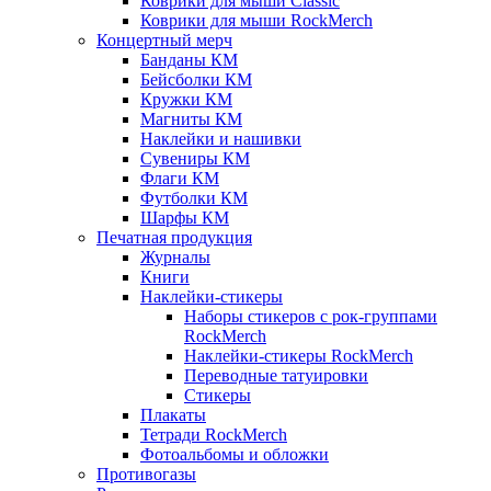
Коврики для мыши Classic
Коврики для мыши RockMerch
Концертный мерч
Банданы КМ
Бейсболки КМ
Кружки КМ
Магниты КМ
Наклейки и нашивки
Сувениры КМ
Флаги КМ
Футболки КМ
Шарфы КМ
Печатная продукция
Журналы
Книги
Наклейки-стикеры
Наборы стикеров с рок-группами
RockMerch
Наклейки-стикеры RockMerch
Переводные татуировки
Стикеры
Плакаты
Тетради RockMerch
Фотоальбомы и обложки
Противогазы