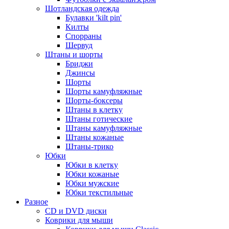
Шотландская одежда
Булавки 'kilt pin'
Килты
Спорраны
Шервуд
Штаны и шорты
Бриджи
Джинсы
Шорты
Шорты камуфляжные
Шорты-боксеры
Штаны в клетку
Штаны готические
Штаны камуфляжные
Штаны кожаные
Штаны-трико
Юбки
Юбки в клетку
Юбки кожаные
Юбки мужские
Юбки текстильные
Разное
CD и DVD диски
Коврики для мыши