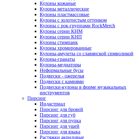
Кулоны кожаные
Кулоны металлические
Кулоны пластмассовые
Кулоны с золотистым оттенком
Кулоны с рок-группами RockMerch
Кулоны серии КНМ
Кулоны серии КНП
Кулоны стимпанк
Кулоны хромированные
Кулоны-амулеты со славянской символикой
Кулоны-гранаты
Кулоны-медиаторы
Неформальные бусы
Подвески - ожерелья
Подвески с камнями
Подвески-кулоны в форме музыкальных
инструментов
Пирсинг
Индастриал
Пирсинг для бровей
Пирсинг для губ
Пирсинг для пупка
Пирсинг для ушей
Пирсинг для языка
Растяжки акриловые