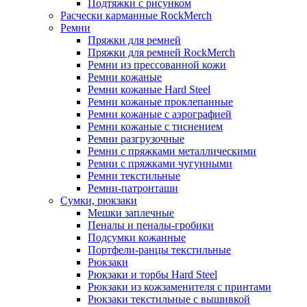
Подтяжки с рисунком
Расчески карманные RockMerch
Ремни
Пряжки для ремней
Пряжки для ремней RockMerch
Ремни из прессованной кожи
Ремни кожаные
Ремни кожаные Hard Steel
Ремни кожаные проклепанные
Ремни кожаные с аэрографией
Ремни кожаные с тиснением
Ремни разгрузочные
Ремни с пряжками металлическими
Ремни с пряжками чугунными
Ремни текстильные
Ремни-патронташи
Сумки, рюкзаки
Мешки заплечные
Пеналы и пеналы-гробики
Подсумки кожанные
Портфели-ранцы текстильные
Рюкзаки
Рюкзаки и торбы Hard Steel
Рюкзаки из кожзаменителя с принтами
Рюкзаки текстильные с вышивкой