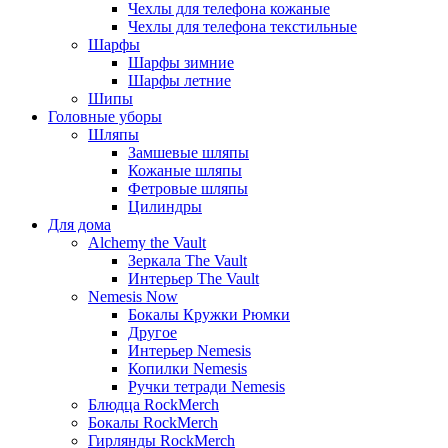
Чехлы для телефона кожаные
Чехлы для телефона текстильные
Шарфы
Шарфы зимние
Шарфы летние
Шипы
Головные уборы
Шляпы
Замшевые шляпы
Кожаные шляпы
Фетровые шляпы
Цилиндры
Для дома
Alchemy the Vault
Зеркала The Vault
Интерьер The Vault
Nemesis Now
Бокалы Кружки Рюмки
Другое
Интерьер Nemesis
Копилки Nemesis
Ручки тетради Nemesis
Блюдца RockMerch
Бокалы RockMerch
Гирлянды RockMerch