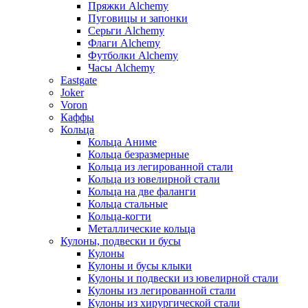
Пряжки Alchemy
Пуговицы и запонки
Серьги Alchemy
Флаги Alchemy
Футболки Alchemy
Часы Alchemy
Eastgate
Joker
Voron
Каффы
Кольца
Кольца Аниме
Кольца безразмерные
Кольца из легированной стали
Кольца из ювелирной стали
Кольца на две фаланги
Кольца стальные
Кольца-когти
Металлические кольца
Кулоны, подвески и бусы
Кулоны
Кулоны и бусы клыки
Кулоны и подвески из ювелирной стали
Кулоны из легированной стали
Кулоны из хирургической стали