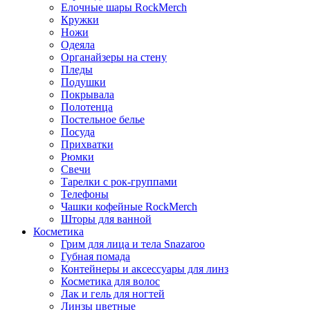
Елочные шары RockMerch
Кружки
Ножи
Одеяла
Органайзеры на стену
Пледы
Подушки
Покрывала
Полотенца
Постельное белье
Посуда
Прихватки
Рюмки
Свечи
Тарелки с рок-группами
Телефоны
Чашки кофейные RockMerch
Шторы для ванной
Косметика
Грим для лица и тела Snazaroo
Губная помада
Контейнеры и аксессуары для линз
Косметика для волос
Лак и гель для ногтей
Линзы цветные