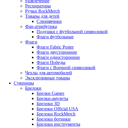
Развлечение
Респираторы
Ручки RockMerch
Товары для детей
Слюнявчики
Фан-атрибутика
Подушки с футбольной символикой
Флаги футбольные
Флаги
Флаги Fabric Poster
Флаги двусторонние
Флаги односторонние
Флаги Победы
Флаги с Военной символикой
Чехлы для автомобилей
Эксклюзивные товары
Сувениры
Брелоки
Брелки Games
Брелки-амулеты
Брелоки 3D
Брелоки Official USA
Брелоки RockMerch
Брелоки ботинки
Брелоки инструменты