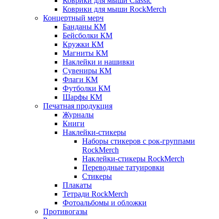
Коврики для мыши Classic
Коврики для мыши RockMerch
Концертный мерч
Банданы КМ
Бейсболки КМ
Кружки КМ
Магниты КМ
Наклейки и нашивки
Сувениры КМ
Флаги КМ
Футболки КМ
Шарфы КМ
Печатная продукция
Журналы
Книги
Наклейки-стикеры
Наборы стикеров с рок-группами
RockMerch
Наклейки-стикеры RockMerch
Переводные татуировки
Стикеры
Плакаты
Тетради RockMerch
Фотоальбомы и обложки
Противогазы