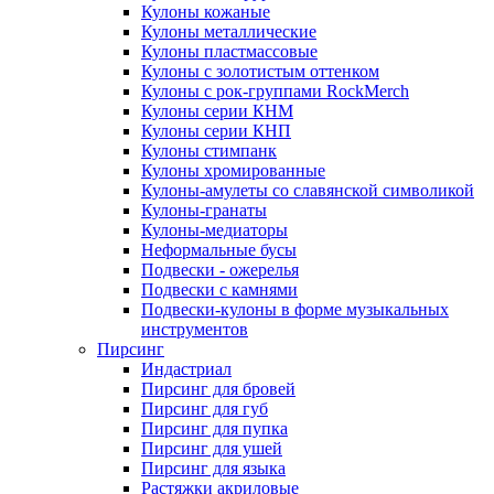
Кулоны кожаные
Кулоны металлические
Кулоны пластмассовые
Кулоны с золотистым оттенком
Кулоны с рок-группами RockMerch
Кулоны серии КНМ
Кулоны серии КНП
Кулоны стимпанк
Кулоны хромированные
Кулоны-амулеты со славянской символикой
Кулоны-гранаты
Кулоны-медиаторы
Неформальные бусы
Подвески - ожерелья
Подвески с камнями
Подвески-кулоны в форме музыкальных
инструментов
Пирсинг
Индастриал
Пирсинг для бровей
Пирсинг для губ
Пирсинг для пупка
Пирсинг для ушей
Пирсинг для языка
Растяжки акриловые