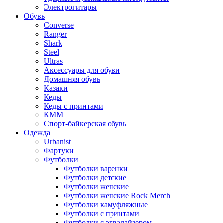
Электрогитары
Обувь
Converse
Ranger
Shark
Steel
Ultras
Аксессуары для обуви
Домашняя обувь
Казаки
Кеды
Кеды с принтами
КММ
Спорт-байкерская обувь
Одежда
Urbanist
Фартуки
Футболки
Футболки варенки
Футболки детские
Футболки женские
Футболки женские Rock Merch
Футболки камуфляжные
Футболки с принтами
Футболки с эквалайзером