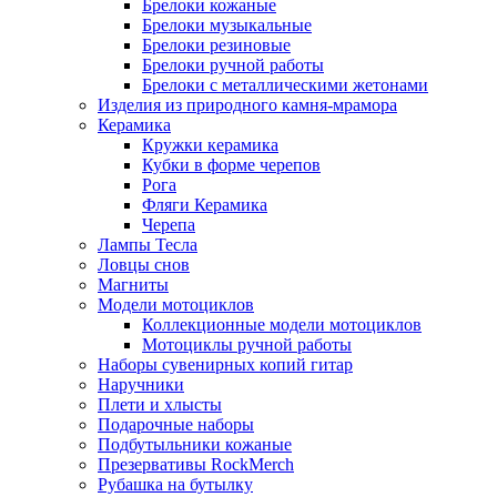
Брелоки кожаные
Брелоки музыкальные
Брелоки резиновые
Брелоки ручной работы
Брелоки с металлическими жетонами
Изделия из природного камня-мрамора
Керамика
Кружки керамика
Кубки в форме черепов
Рога
Фляги Керамика
Черепа
Лампы Тесла
Ловцы снов
Магниты
Модели мотоциклов
Коллекционные модели мотоциклов
Мотоциклы ручной работы
Наборы сувенирных копий гитар
Наручники
Плети и хлысты
Подарочные наборы
Подбутыльники кожаные
Презервативы RockMerch
Рубашка на бутылку