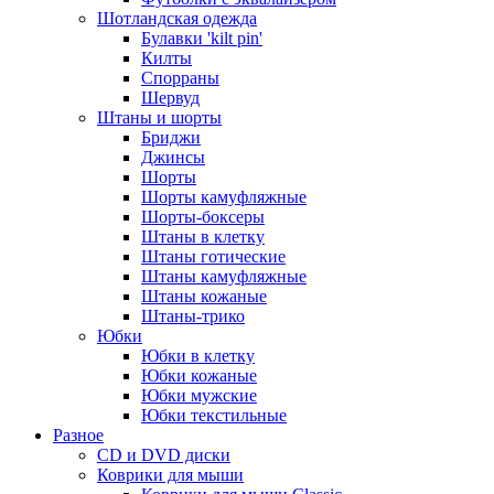
Шотландская одежда
Булавки 'kilt pin'
Килты
Спорраны
Шервуд
Штаны и шорты
Бриджи
Джинсы
Шорты
Шорты камуфляжные
Шорты-боксеры
Штаны в клетку
Штаны готические
Штаны камуфляжные
Штаны кожаные
Штаны-трико
Юбки
Юбки в клетку
Юбки кожаные
Юбки мужские
Юбки текстильные
Разное
CD и DVD диски
Коврики для мыши