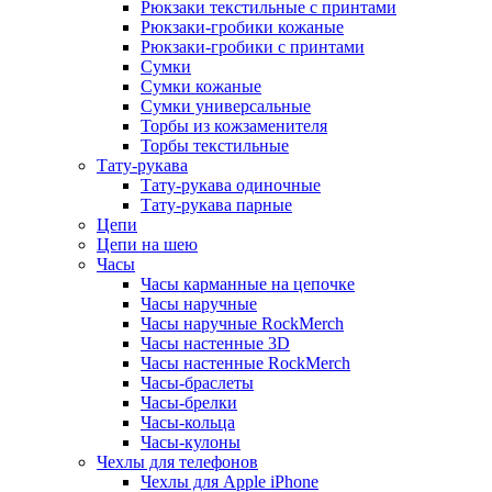
Рюкзаки текстильные с принтами
Рюкзаки-гробики кожаные
Рюкзаки-гробики с принтами
Сумки
Сумки кожаные
Сумки универсальные
Торбы из кожзаменителя
Торбы текстильные
Тату-рукава
Тату-рукава одиночные
Тату-рукава парные
Цепи
Цепи на шею
Часы
Часы карманные на цепочке
Часы наручные
Часы наручные RockMerch
Часы настенные 3D
Часы настенные RockMerch
Часы-браслеты
Часы-брелки
Часы-кольца
Часы-кулоны
Чехлы для телефонов
Чехлы для Apple iPhone