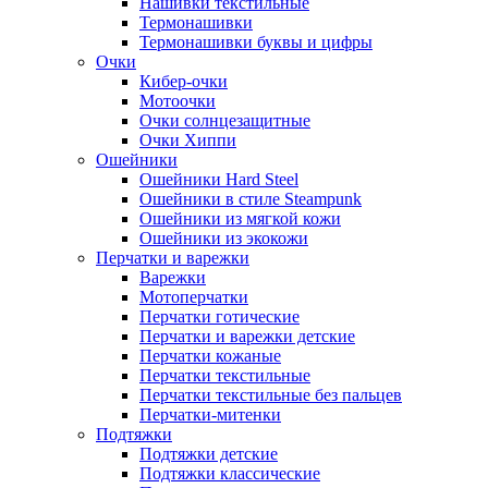
Нашивки текстильные
Термонашивки
Термонашивки буквы и цифры
Очки
Кибер-очки
Мотоочки
Очки солнцезащитные
Очки Хиппи
Ошейники
Ошейники Hard Steel
Ошейники в стиле Steampunk
Ошейники из мягкой кожи
Ошейники из экокожи
Перчатки и варежки
Варежки
Мотоперчатки
Перчатки готические
Перчатки и варежки детские
Перчатки кожаные
Перчатки текстильные
Перчатки текстильные без пальцев
Перчатки-митенки
Подтяжки
Подтяжки детские
Подтяжки классические