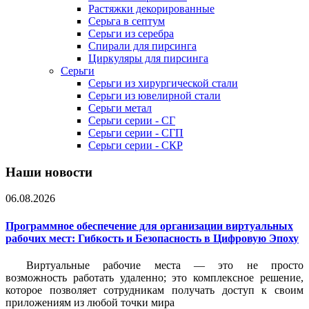
Растяжки декорированные
Серьга в септум
Серьги из серебра
Спирали для пирсинга
Циркуляры для пирсинга
Серьги
Серьги из хирургической стали
Серьги из ювелирной стали
Серьги метал
Серьги серии - СГ
Серьги серии - СГП
Серьги серии - СКР
Наши новости
06.08.2026
Программное обеспечение для организации виртуальных
рабочих мест: Гибкость и Безопасность в Цифровую Эпоху
Виртуальные рабочие места — это не просто
возможность работать удаленно; это комплексное решение,
которое позволяет сотрудникам получать доступ к своим
приложениям из любой точки мира