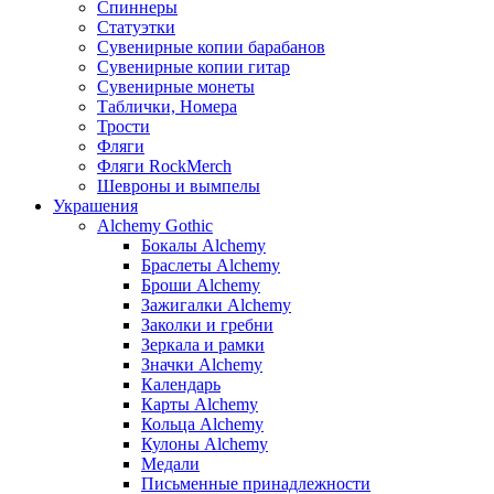
Спиннеры
Статуэтки
Сувенирные копии барабанов
Сувенирные копии гитар
Сувенирные монеты
Таблички, Номера
Трости
Фляги
Фляги RockMerch
Шевроны и вымпелы
Украшения
Alchemy Gothic
Бокалы Alchemy
Браслеты Alchemy
Броши Alchemy
Зажигалки Alchemy
Заколки и гребни
Зеркала и рамки
Значки Alchemy
Календарь
Карты Alchemy
Кольца Alchemy
Кулоны Alchemy
Медали
Письменные принадлежности