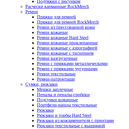
Подтяжки с рисунком
Расчески карманные RockMerch
Ремни
Пряжки для ремней
Пряжки для ремней RockMerch
Ремни из прессованной кожи
Ремни кожаные
Ремни кожаные Hard Steel
Ремни кожаные проклепанные
Ремни кожаные с аэрографией
Ремни кожаные с тиснением
Ремни разгрузочные
Ремни с пряжками металлическими
Ремни с пряжками чугунными
Ремни текстильные
Ремни-патронташи
Сумки, рюкзаки
Мешки заплечные
Пеналы и пеналы-гробики
Подсумки кожанные
Портфели-ранцы текстильные
Рюкзаки
Рюкзаки и торбы Hard Steel
Рюкзаки из кожзаменителя с принтами
Рюкзаки текстильные с вышивкой