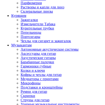
Парфюмерия
Растворы и капли для линз
Склеральные линзы
Курящим
Зажигалки
Измельчители Табака
Курительные трубки
Пепельницы
Портсигары
Чехлы для сигарет и зажигалок
Музыкантам
Автономные акустические системы
Аксессуары для гитар
Акустические гитары
Барабанные палочки
Гармоники губные
Колки и ключи
Кофры и чехлы для гитар
Медиаторы с принтами
Микрофоны
Подставки и кронштейны
Ремни для гитар
Скрипки
Струны для гитар
Ударные музыкальные инструменты