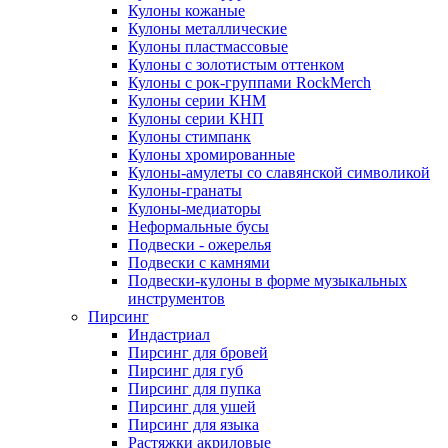
Кулоны кожаные
Кулоны металлические
Кулоны пластмассовые
Кулоны с золотистым оттенком
Кулоны с рок-группами RockMerch
Кулоны серии КНМ
Кулоны серии КНП
Кулоны стимпанк
Кулоны хромированные
Кулоны-амулеты со славянской символикой
Кулоны-гранаты
Кулоны-медиаторы
Неформальные бусы
Подвески - ожерелья
Подвески с камнями
Подвески-кулоны в форме музыкальных
инструментов
Пирсинг
Индастриал
Пирсинг для бровей
Пирсинг для губ
Пирсинг для пупка
Пирсинг для ушей
Пирсинг для языка
Растяжки акриловые