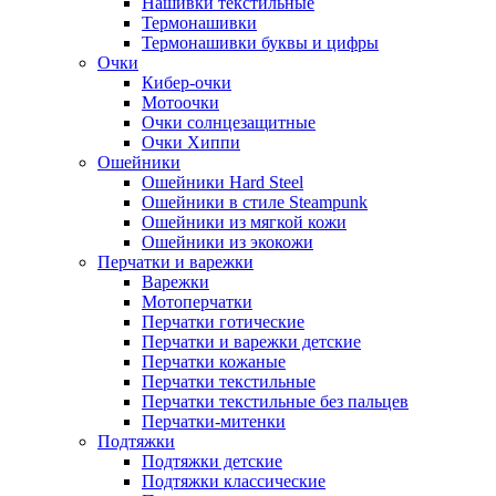
Нашивки текстильные
Термонашивки
Термонашивки буквы и цифры
Очки
Кибер-очки
Мотоочки
Очки солнцезащитные
Очки Хиппи
Ошейники
Ошейники Hard Steel
Ошейники в стиле Steampunk
Ошейники из мягкой кожи
Ошейники из экокожи
Перчатки и варежки
Варежки
Мотоперчатки
Перчатки готические
Перчатки и варежки детские
Перчатки кожаные
Перчатки текстильные
Перчатки текстильные без пальцев
Перчатки-митенки
Подтяжки
Подтяжки детские
Подтяжки классические