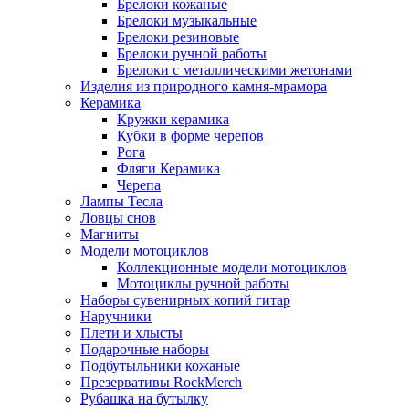
Брелоки кожаные
Брелоки музыкальные
Брелоки резиновые
Брелоки ручной работы
Брелоки с металлическими жетонами
Изделия из природного камня-мрамора
Керамика
Кружки керамика
Кубки в форме черепов
Рога
Фляги Керамика
Черепа
Лампы Тесла
Ловцы снов
Магниты
Модели мотоциклов
Коллекционные модели мотоциклов
Мотоциклы ручной работы
Наборы сувенирных копий гитар
Наручники
Плети и хлысты
Подарочные наборы
Подбутыльники кожаные
Презервативы RockMerch
Рубашка на бутылку