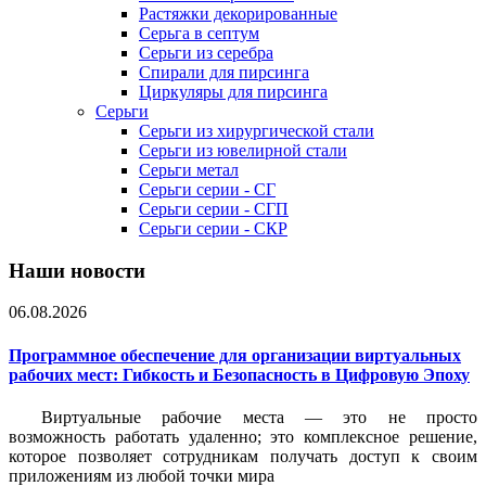
Растяжки декорированные
Серьга в септум
Серьги из серебра
Спирали для пирсинга
Циркуляры для пирсинга
Серьги
Серьги из хирургической стали
Серьги из ювелирной стали
Серьги метал
Серьги серии - СГ
Серьги серии - СГП
Серьги серии - СКР
Наши новости
06.08.2026
Программное обеспечение для организации виртуальных
рабочих мест: Гибкость и Безопасность в Цифровую Эпоху
Виртуальные рабочие места — это не просто
возможность работать удаленно; это комплексное решение,
которое позволяет сотрудникам получать доступ к своим
приложениям из любой точки мира