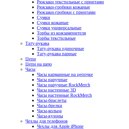
Рюкзаки текстильные с принтами
Рюкзаки-гробики кожаные
Рюкзаки-гробики с принтами
Сумки
Сумки кожаные
Сумки универсальные
Торбы из кожзаменителя
Торбы текстильные
Тату-рукава
Тату-рукава одиночные
Тату-рукава парные
Цепи
Цепи на шею
Часы
Часы карманные на цепочке
Часы наручные
Часы наручные RockMerch
Часы настенные 3D
Часы настенные RockMerch
Часы-браслеты
Часы-брелки
Часы-кольца
Часы-кулоны
Чехлы для телефонов
Чехлы для Apple iPhone