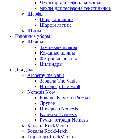
Чехлы для телефона кожаные
Чехлы для телефона текстильные
Шарфы
Шарфы зимние
Шарфы летние
Шипы
Головные уборы
Шляпы
Замшевые шляпы
Кожаные шляпы
Фетровые шляпы
Цилиндры
Для дома
Alchemy the Vault
Зеркала The Vault
Интерьер The Vault
Nemesis Now
Бокалы Кружки Рюмки
Другое
Интерьер Nemesis
Копилки Nemesis
Ручки тетради Nemesis
Блюдца RockMerch
Бокалы RockMerch
Гирлянды RockMerch