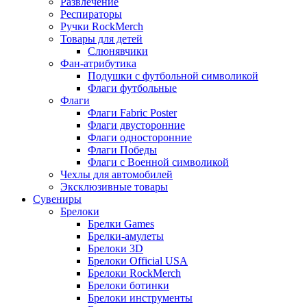
Развлечение
Респираторы
Ручки RockMerch
Товары для детей
Слюнявчики
Фан-атрибутика
Подушки с футбольной символикой
Флаги футбольные
Флаги
Флаги Fabric Poster
Флаги двусторонние
Флаги односторонние
Флаги Победы
Флаги с Военной символикой
Чехлы для автомобилей
Эксклюзивные товары
Сувениры
Брелоки
Брелки Games
Брелки-амулеты
Брелоки 3D
Брелоки Official USA
Брелоки RockMerch
Брелоки ботинки
Брелоки инструменты