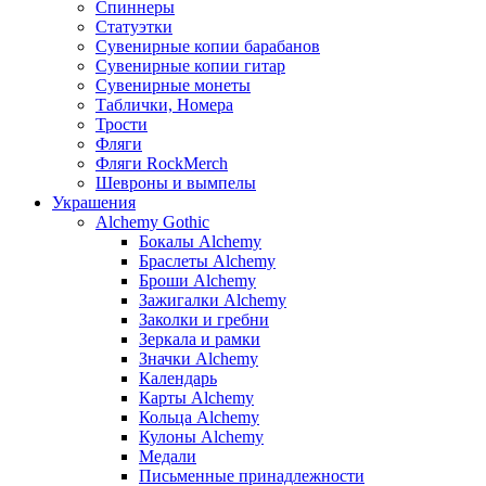
Спиннеры
Статуэтки
Сувенирные копии барабанов
Сувенирные копии гитар
Сувенирные монеты
Таблички, Номера
Трости
Фляги
Фляги RockMerch
Шевроны и вымпелы
Украшения
Alchemy Gothic
Бокалы Alchemy
Браслеты Alchemy
Броши Alchemy
Зажигалки Alchemy
Заколки и гребни
Зеркала и рамки
Значки Alchemy
Календарь
Карты Alchemy
Кольца Alchemy
Кулоны Alchemy
Медали
Письменные принадлежности