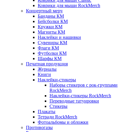
Коврики для мыши Classic
Коврики для мыши RockMerch
Концертный мерч
Банданы КМ
Бейсболки КМ
Кружки КМ
Магниты КМ
Наклейки и нашивки
Сувениры КМ
Флаги КМ
Футболки КМ
Шарфы КМ
Печатная продукция
Журналы
Книги
Наклейки-стикеры
Наборы стикеров с рок-группами
RockMerch
Наклейки-стикеры RockMerch
Переводные татуировки
Стикеры
Плакаты
Тетради RockMerch
Фотоальбомы и обложки
Противогазы