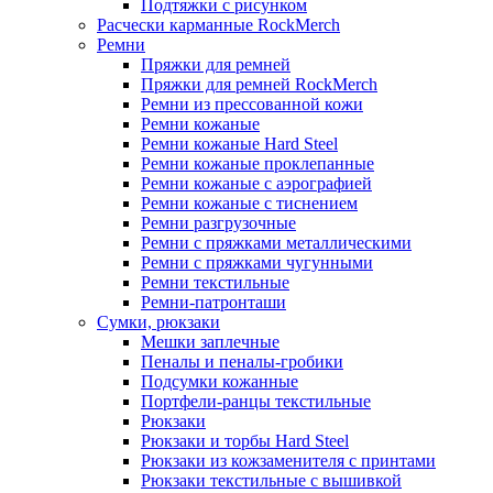
Подтяжки с рисунком
Расчески карманные RockMerch
Ремни
Пряжки для ремней
Пряжки для ремней RockMerch
Ремни из прессованной кожи
Ремни кожаные
Ремни кожаные Hard Steel
Ремни кожаные проклепанные
Ремни кожаные с аэрографией
Ремни кожаные с тиснением
Ремни разгрузочные
Ремни с пряжками металлическими
Ремни с пряжками чугунными
Ремни текстильные
Ремни-патронташи
Сумки, рюкзаки
Мешки заплечные
Пеналы и пеналы-гробики
Подсумки кожанные
Портфели-ранцы текстильные
Рюкзаки
Рюкзаки и торбы Hard Steel
Рюкзаки из кожзаменителя с принтами
Рюкзаки текстильные с вышивкой