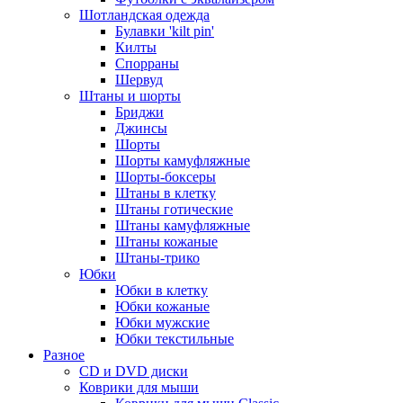
Шотландская одежда
Булавки 'kilt pin'
Килты
Спорраны
Шервуд
Штаны и шорты
Бриджи
Джинсы
Шорты
Шорты камуфляжные
Шорты-боксеры
Штаны в клетку
Штаны готические
Штаны камуфляжные
Штаны кожаные
Штаны-трико
Юбки
Юбки в клетку
Юбки кожаные
Юбки мужские
Юбки текстильные
Разное
CD и DVD диски
Коврики для мыши