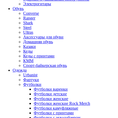
Электрогитары
Обувь
Converse
Ranger
Shark
Steel
Ultras
Аксессуары для обуви
Домашняя обувь
Казаки
Кеды
Кеды с принтами
КММ
Спорт-байкерская обувь
Одежда
Urbanist
Фартуки
Футболки
Футболки варенки
Футболки детские
Футболки женские
Футболки женские Rock Merch
Футболки камуфляжные
Футболки с принтами
Футболки с эквалайзером