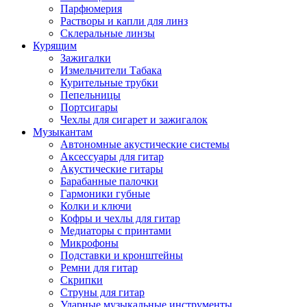
Парфюмерия
Растворы и капли для линз
Склеральные линзы
Курящим
Зажигалки
Измельчители Табака
Курительные трубки
Пепельницы
Портсигары
Чехлы для сигарет и зажигалок
Музыкантам
Автономные акустические системы
Аксессуары для гитар
Акустические гитары
Барабанные палочки
Гармоники губные
Колки и ключи
Кофры и чехлы для гитар
Медиаторы с принтами
Микрофоны
Подставки и кронштейны
Ремни для гитар
Скрипки
Струны для гитар
Ударные музыкальные инструменты