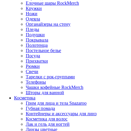
Елочные шары RockMerch
Кружки
Ножи
Одеяла
Органайзеры на стену
Пледы
Подушки
Покрывала
Полотенца
Постельное белье
Посуда
Прихватки
Рюмки
Свечи
Тарелки с рок-группами
Телефоны
Чашки кофейные RockMerch
Шторы для ванной
Косметика
Грим для лица и тела Snazaroo
Губная помада
Контейнеры и аксессуары для линз
Косметика для волос
Лак и гель для ногтей
Линзы цветные