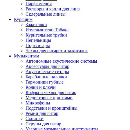
Парфюмерия
Растворы и капли для линз
Склеральные линзы
Курящим
Зажигалки
Измельчители Табака
Курительные трубки
Пепельницы
Портсигары
Чехлы для сигарет и зажигалок
Музыкантам
Автономные акустические системы
Аксессуары для гитар
Акустические гитары
Барабанные палочки
Гармоники губные
Колки и ключи
Кофры и чехлы для гитар
Медиаторы с принтами
Микрофоны
Подставки и кронштейны
Ремни для гитар
Скрипки
Струны для гитар
Ударные музыкальные инструменты