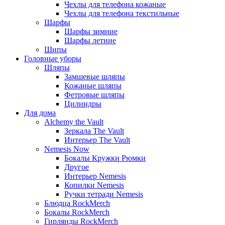
Чехлы для телефона кожаные
Чехлы для телефона текстильные
Шарфы
Шарфы зимние
Шарфы летние
Шипы
Головные уборы
Шляпы
Замшевые шляпы
Кожаные шляпы
Фетровые шляпы
Цилиндры
Для дома
Alchemy the Vault
Зеркала The Vault
Интерьер The Vault
Nemesis Now
Бокалы Кружки Рюмки
Другое
Интерьер Nemesis
Копилки Nemesis
Ручки тетради Nemesis
Блюдца RockMerch
Бокалы RockMerch
Гирлянды RockMerch