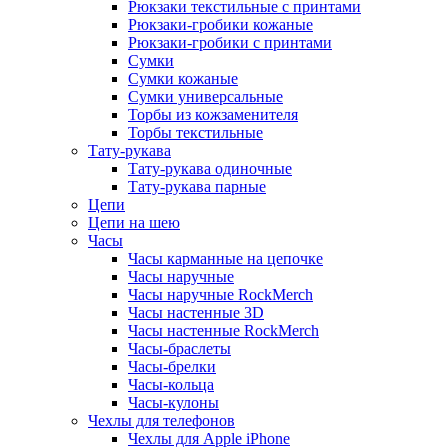
Рюкзаки текстильные с принтами
Рюкзаки-гробики кожаные
Рюкзаки-гробики с принтами
Сумки
Сумки кожаные
Сумки универсальные
Торбы из кожзаменителя
Торбы текстильные
Тату-рукава
Тату-рукава одиночные
Тату-рукава парные
Цепи
Цепи на шею
Часы
Часы карманные на цепочке
Часы наручные
Часы наручные RockMerch
Часы настенные 3D
Часы настенные RockMerch
Часы-браслеты
Часы-брелки
Часы-кольца
Часы-кулоны
Чехлы для телефонов
Чехлы для Apple iPhone