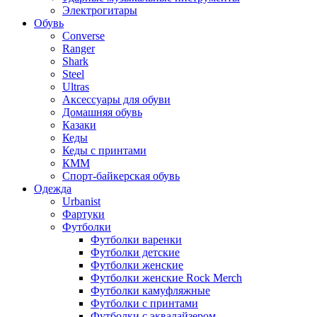
Электрогитары
Обувь
Converse
Ranger
Shark
Steel
Ultras
Аксессуары для обуви
Домашняя обувь
Казаки
Кеды
Кеды с принтами
КММ
Спорт-байкерская обувь
Одежда
Urbanist
Фартуки
Футболки
Футболки варенки
Футболки детские
Футболки женские
Футболки женские Rock Merch
Футболки камуфляжные
Футболки с принтами
Футболки с эквалайзером