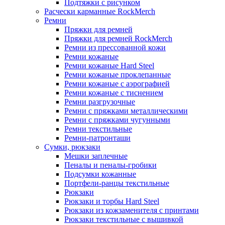
Подтяжки с рисунком
Расчески карманные RockMerch
Ремни
Пряжки для ремней
Пряжки для ремней RockMerch
Ремни из прессованной кожи
Ремни кожаные
Ремни кожаные Hard Steel
Ремни кожаные проклепанные
Ремни кожаные с аэрографией
Ремни кожаные с тиснением
Ремни разгрузочные
Ремни с пряжками металлическими
Ремни с пряжками чугунными
Ремни текстильные
Ремни-патронташи
Сумки, рюкзаки
Мешки заплечные
Пеналы и пеналы-гробики
Подсумки кожанные
Портфели-ранцы текстильные
Рюкзаки
Рюкзаки и торбы Hard Steel
Рюкзаки из кожзаменителя с принтами
Рюкзаки текстильные с вышивкой