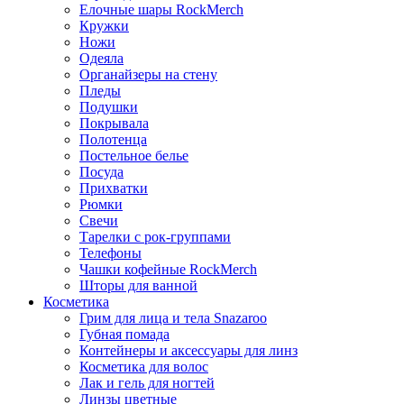
Елочные шары RockMerch
Кружки
Ножи
Одеяла
Органайзеры на стену
Пледы
Подушки
Покрывала
Полотенца
Постельное белье
Посуда
Прихватки
Рюмки
Свечи
Тарелки с рок-группами
Телефоны
Чашки кофейные RockMerch
Шторы для ванной
Косметика
Грим для лица и тела Snazaroo
Губная помада
Контейнеры и аксессуары для линз
Косметика для волос
Лак и гель для ногтей
Линзы цветные