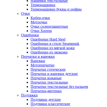
Нашивки текстильные
Термонашивки
Термонашивки буквы и цифры
Очки
Кибер-очки
Мотоочки
Очки солнцезащитные
Очки Хиппи
Ошейники
Ошейники Hard Steel
Ошейники в стиле Steampunk
Ошейники из мягкой кожи
Ошейники из экокожи
Перчатки и варежки
Варежки
Мотоперчатки
Перчатки готические
Перчатки и варежки детские
Перчатки кожаные
Перчатки текстильные
Перчатки текстильные без пальцев
Перчатки-митенки
Подтяжки
Подтяжки детские
Подтяжки классические