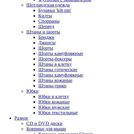
Шотландская одежда
Булавки 'kilt pin'
Килты
Спорраны
Шервуд
Штаны и шорты
Бриджи
Джинсы
Шорты
Шорты камуфляжные
Шорты-боксеры
Штаны в клетку
Штаны готические
Штаны камуфляжные
Штаны кожаные
Штаны-трико
Юбки
Юбки в клетку
Юбки кожаные
Юбки мужские
Юбки текстильные
Разное
CD и DVD диски
Коврики для мыши