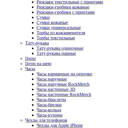
Рюкзаки текстильные с принтами
Рюкзаки-гробики кожаные
Рюкзаки-гробики с принтами
Сумки
Сумки кожаные
Сумки универсальные
Торбы из кожзаменителя
Торбы текстильные
Тату-рукава
Тату-рукава одиночные
Тату-рукава парные
Цепи
Цепи на шею
Часы
Часы карманные на цепочке
Часы наручные
Часы наручные RockMerch
Часы настенные 3D
Часы настенные RockMerch
Часы-браслеты
Часы-брелки
Часы-кольца
Часы-кулоны
Чехлы для телефонов
Чехлы для Apple iPhone