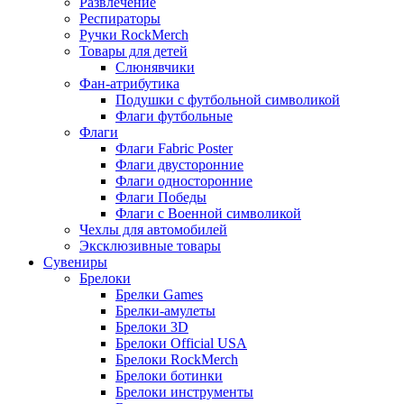
Развлечение
Респираторы
Ручки RockMerch
Товары для детей
Слюнявчики
Фан-атрибутика
Подушки с футбольной символикой
Флаги футбольные
Флаги
Флаги Fabric Poster
Флаги двусторонние
Флаги односторонние
Флаги Победы
Флаги с Военной символикой
Чехлы для автомобилей
Эксклюзивные товары
Сувениры
Брелоки
Брелки Games
Брелки-амулеты
Брелоки 3D
Брелоки Official USA
Брелоки RockMerch
Брелоки ботинки
Брелоки инструменты