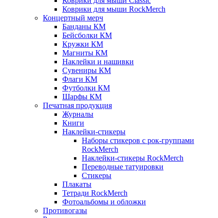
Коврики для мыши Classic
Коврики для мыши RockMerch
Концертный мерч
Банданы КМ
Бейсболки КМ
Кружки КМ
Магниты КМ
Наклейки и нашивки
Сувениры КМ
Флаги КМ
Футболки КМ
Шарфы КМ
Печатная продукция
Журналы
Книги
Наклейки-стикеры
Наборы стикеров с рок-группами
RockMerch
Наклейки-стикеры RockMerch
Переводные татуировки
Стикеры
Плакаты
Тетради RockMerch
Фотоальбомы и обложки
Противогазы