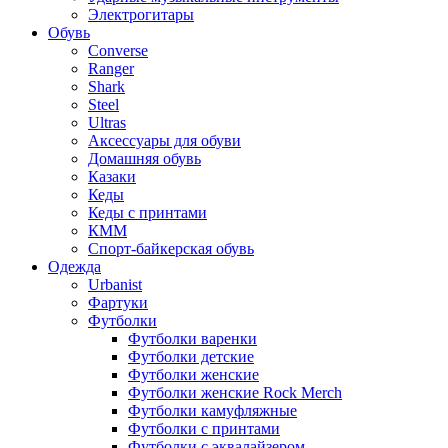
Электрогитары
Обувь
Converse
Ranger
Shark
Steel
Ultras
Аксессуары для обуви
Домашняя обувь
Казаки
Кеды
Кеды с принтами
КММ
Спорт-байкерская обувь
Одежда
Urbanist
Фартуки
Футболки
Футболки варенки
Футболки детские
Футболки женские
Футболки женские Rock Merch
Футболки камуфляжные
Футболки с принтами
Футболки с эквалайзером