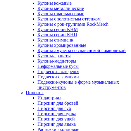
Кулоны кожаные
Кулоны металлические
Кулоны пластмассовые
Кулоны с золотистым оттенком
Кулоны с рок-группами RockMerch
Кулоны серии КНМ
Кулоны серии КНП
Кулоны стимпанк
Кулоны хромированные
Кулоны-амулеты со славянской символикой
Кулоны-гранаты
Кулоны-медиаторы
Неформальные бусы
Подвески - ожерелья
Подвески с камнями
Подвески-кулоны в форме музыкальных
инструментов
Пирсинг
Индастриал
Пирсинг для бровей
Пирсинг для губ
Пирсинг для пупка
Пирсинг для ушей
Пирсинг для языка
Растяжки акриловые