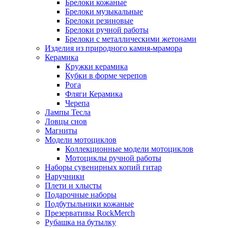
Брелоки кожаные
Брелоки музыкальные
Брелоки резиновые
Брелоки ручной работы
Брелоки с металлическими жетонами
Изделия из природного камня-мрамора
Керамика
Кружки керамика
Кубки в форме черепов
Рога
Фляги Керамика
Черепа
Лампы Тесла
Ловцы снов
Магниты
Модели мотоциклов
Коллекционные модели мотоциклов
Мотоциклы ручной работы
Наборы сувенирных копий гитар
Наручники
Плети и хлысты
Подарочные наборы
Подбутыльники кожаные
Презервативы RockMerch
Рубашка на бутылку