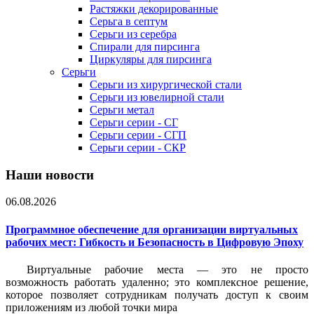
Растяжки декорированные
Серьга в септум
Серьги из серебра
Спирали для пирсинга
Циркуляры для пирсинга
Серьги
Серьги из хирургической стали
Серьги из ювелирной стали
Серьги метал
Серьги серии - СГ
Серьги серии - СГП
Серьги серии - СКР
Наши новости
06.08.2026
Программное обеспечение для организации виртуальных
рабочих мест: Гибкость и Безопасность в Цифровую Эпоху
Виртуальные рабочие места — это не просто
возможность работать удаленно; это комплексное решение,
которое позволяет сотрудникам получать доступ к своим
приложениям из любой точки мира