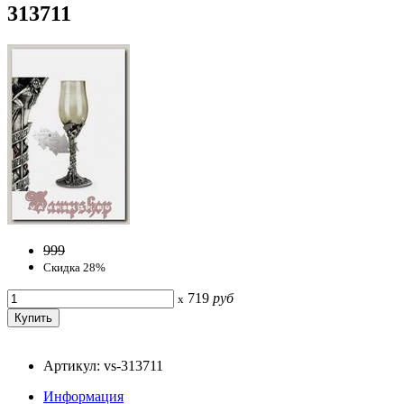
313711
999
Скидка 28%
719
руб
x
Артикул: vs-313711
Информация