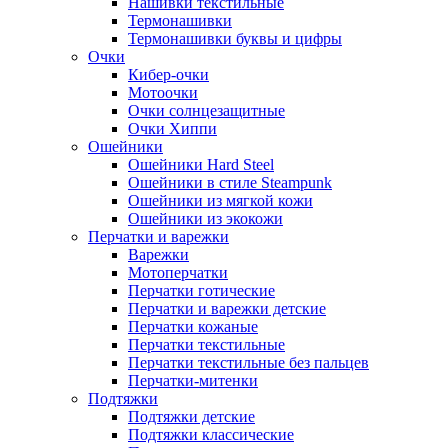
Нашивки текстильные
Термонашивки
Термонашивки буквы и цифры
Очки
Кибер-очки
Мотоочки
Очки солнцезащитные
Очки Хиппи
Ошейники
Ошейники Hard Steel
Ошейники в стиле Steampunk
Ошейники из мягкой кожи
Ошейники из экокожи
Перчатки и варежки
Варежки
Мотоперчатки
Перчатки готические
Перчатки и варежки детские
Перчатки кожаные
Перчатки текстильные
Перчатки текстильные без пальцев
Перчатки-митенки
Подтяжки
Подтяжки детские
Подтяжки классические