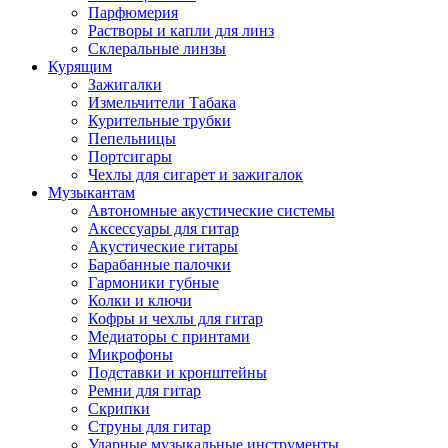
Парфюмерия
Растворы и капли для линз
Склеральные линзы
Курящим
Зажигалки
Измельчители Табака
Курительные трубки
Пепельницы
Портсигары
Чехлы для сигарет и зажигалок
Музыкантам
Автономные акустические системы
Аксессуары для гитар
Акустические гитары
Барабанные палочки
Гармоники губные
Колки и ключи
Кофры и чехлы для гитар
Медиаторы с принтами
Микрофоны
Подставки и кронштейны
Ремни для гитар
Скрипки
Струны для гитар
Ударные музыкальные инструменты