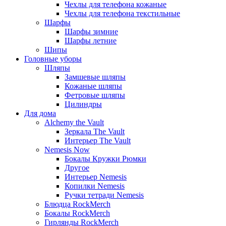
Чехлы для телефона кожаные
Чехлы для телефона текстильные
Шарфы
Шарфы зимние
Шарфы летние
Шипы
Головные уборы
Шляпы
Замшевые шляпы
Кожаные шляпы
Фетровые шляпы
Цилиндры
Для дома
Alchemy the Vault
Зеркала The Vault
Интерьер The Vault
Nemesis Now
Бокалы Кружки Рюмки
Другое
Интерьер Nemesis
Копилки Nemesis
Ручки тетради Nemesis
Блюдца RockMerch
Бокалы RockMerch
Гирлянды RockMerch