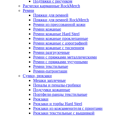
Подтяжки с рисунком
Расчески карманные RockMerch
Ремни
Пряжки для ремней
Пряжки для ремней RockMerch
Ремни из прессованной кожи
Ремни кожаные
Ремни кожаные Hard Steel
Ремни кожаные проклепанные
Ремни кожаные с аэрографией
Ремни кожаные с тиснением
Ремни разгрузочные
Ремни с пряжками металлическими
Ремни с пряжками чугунными
Ремни текстильные
Ремни-патронташи
Сумки, рюкзаки
Мешки заплечные
Пеналы и пеналы-гробики
Подсумки кожанные
Портфели-ранцы текстильные
Рюкзаки
Рюкзаки и торбы Hard Steel
Рюкзаки из кожзаменителя с принтами
Рюкзаки текстильные с вышивкой