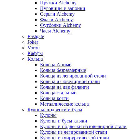
Пряжки Alchemy
Пуговицы и запонки
Серьги Alchemy
Флаги Alchemy
Футболки Alchemy
Часы Alchemy
Eastgate
Joker
Voron
Каффы
Кольца
Кольца Аниме
Кольца безразмерные
Кольца из легированной стали
Кольца из ювелирной стали
Кольца на две фаланги
Кольца стальные
Кольца-когти
Металлические кольца
Кулоны, подвески и бусы
Кулоны
Кулоны и бусы клыки
Кулоны и подвески из ювелирной стали
Кулоны из легированной стали
Кулоны из хирургической стали