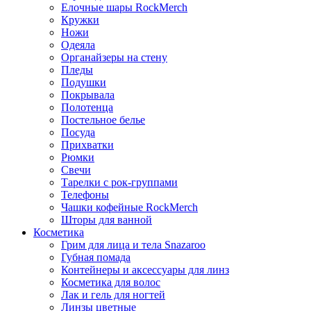
Елочные шары RockMerch
Кружки
Ножи
Одеяла
Органайзеры на стену
Пледы
Подушки
Покрывала
Полотенца
Постельное белье
Посуда
Прихватки
Рюмки
Свечи
Тарелки с рок-группами
Телефоны
Чашки кофейные RockMerch
Шторы для ванной
Косметика
Грим для лица и тела Snazaroo
Губная помада
Контейнеры и аксессуары для линз
Косметика для волос
Лак и гель для ногтей
Линзы цветные