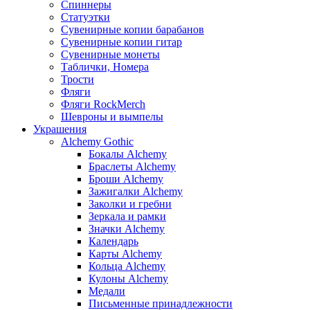
Спиннеры
Статуэтки
Сувенирные копии барабанов
Сувенирные копии гитар
Сувенирные монеты
Таблички, Номера
Трости
Фляги
Фляги RockMerch
Шевроны и вымпелы
Украшения
Alchemy Gothic
Бокалы Alchemy
Браслеты Alchemy
Броши Alchemy
Зажигалки Alchemy
Заколки и гребни
Зеркала и рамки
Значки Alchemy
Календарь
Карты Alchemy
Кольца Alchemy
Кулоны Alchemy
Медали
Письменные принадлежности