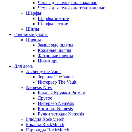
Чехлы для телефона кожаные
Чехлы для телефона текстильные
Шарфы
Шарфы зимние
Шарфы летние
Шипы
Головные уборы
Шляпы
Замшевые шляпы
Кожаные шляпы
Фетровые шляпы
Цилиндры
Для дома
Alchemy the Vault
Зеркала The Vault
Интерьер The Vault
Nemesis Now
Бокалы Кружки Рюмки
Другое
Интерьер Nemesis
Копилки Nemesis
Ручки тетради Nemesis
Блюдца RockMerch
Бокалы RockMerch
Гирлянды RockMerch