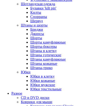
Шотландская одежда
Булавки 'kilt pin'
Килты
Спорраны
Шервуд
Штаны и шорты
Бриджи
Джинсы
Шорты
Шорты камуфляжные
Шорты-боксеры
Штаны в клетку
Штаны готические
Штаны камуфляжные
Штаны кожаные
Штаны-трико
Юбки
Юбки в клетку
Юбки кожаные
Юбки мужские
Юбки текстильные
Разное
CD и DVD диски
Коврики для мыши