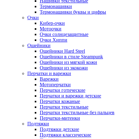
Нашивки текстильные
Термонашивки
Термонашивки буквы и цифры
Очки
Кибер-очки
Мотоочки
Очки солнцезащитные
Очки Хиппи
Ошейники
Ошейники Hard Steel
Ошейники в стиле Steampunk
Ошейники из мягкой кожи
Ошейники из экокожи
Перчатки и варежки
Варежки
Мотоперчатки
Перчатки готические
Перчатки и варежки детские
Перчатки кожаные
Перчатки текстильные
Перчатки текстильные без пальцев
Перчатки-митенки
Подтяжки
Подтяжки детские
Подтяжки классические