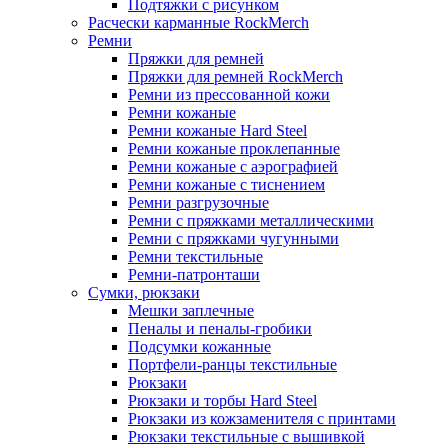
Подтяжки с рисунком
Расчески карманные RockMerch
Ремни
Пряжки для ремней
Пряжки для ремней RockMerch
Ремни из прессованной кожи
Ремни кожаные
Ремни кожаные Hard Steel
Ремни кожаные проклепанные
Ремни кожаные с аэрографией
Ремни кожаные с тиснением
Ремни разгрузочные
Ремни с пряжками металлическими
Ремни с пряжками чугунными
Ремни текстильные
Ремни-патронташи
Сумки, рюкзаки
Мешки заплечные
Пеналы и пеналы-гробики
Подсумки кожанные
Портфели-ранцы текстильные
Рюкзаки
Рюкзаки и торбы Hard Steel
Рюкзаки из кожзаменителя с принтами
Рюкзаки текстильные с вышивкой