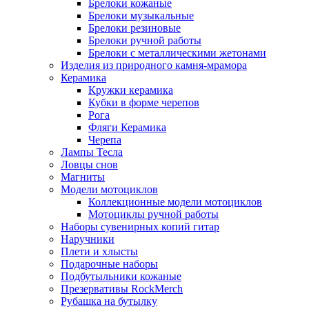
Брелоки кожаные
Брелоки музыкальные
Брелоки резиновые
Брелоки ручной работы
Брелоки с металлическими жетонами
Изделия из природного камня-мрамора
Керамика
Кружки керамика
Кубки в форме черепов
Рога
Фляги Керамика
Черепа
Лампы Тесла
Ловцы снов
Магниты
Модели мотоциклов
Коллекционные модели мотоциклов
Мотоциклы ручной работы
Наборы сувенирных копий гитар
Наручники
Плети и хлысты
Подарочные наборы
Подбутыльники кожаные
Презервативы RockMerch
Рубашка на бутылку