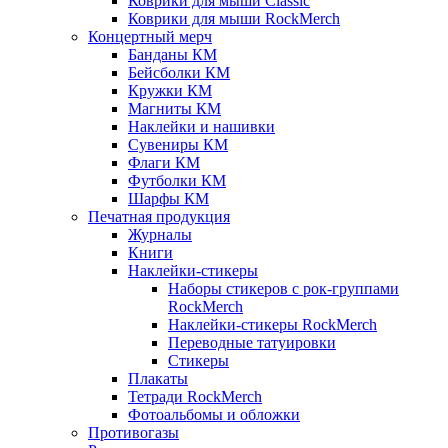
Коврики для мыши Classic
Коврики для мыши RockMerch
Концертный мерч
Банданы КМ
Бейсболки КМ
Кружки КМ
Магниты КМ
Наклейки и нашивки
Сувениры КМ
Флаги КМ
Футболки КМ
Шарфы КМ
Печатная продукция
Журналы
Книги
Наклейки-стикеры
Наборы стикеров с рок-группами
RockMerch
Наклейки-стикеры RockMerch
Переводные татуировки
Стикеры
Плакаты
Тетради RockMerch
Фотоальбомы и обложки
Противогазы