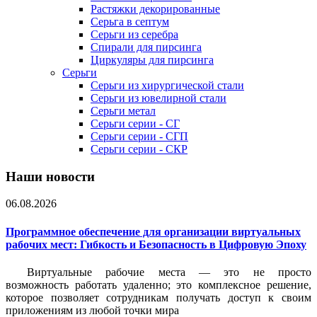
Растяжки декорированные
Серьга в септум
Серьги из серебра
Спирали для пирсинга
Циркуляры для пирсинга
Серьги
Серьги из хирургической стали
Серьги из ювелирной стали
Серьги метал
Серьги серии - СГ
Серьги серии - СГП
Серьги серии - СКР
Наши новости
06.08.2026
Программное обеспечение для организации виртуальных
рабочих мест: Гибкость и Безопасность в Цифровую Эпоху
Виртуальные рабочие места — это не просто
возможность работать удаленно; это комплексное решение,
которое позволяет сотрудникам получать доступ к своим
приложениям из любой точки мира