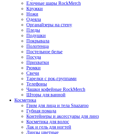
Елочные шары RockMerch
Кружки
Ножи
Одеяла
Органайзеры на стену
Пледы
Подушки
Покрывала
Полотенца
Постельное белье
Посуда
Прихватки
Рюмки
Свечи
Тарелки с рок-группами
Телефоны
Чашки кофейные RockMerch
Шторы для ванной
Косметика
Грим для лица и тела Snazaroo
Губная помада
Контейнеры и аксессуары для линз
Косметика для волос
Лак и гель для ногтей
Линзы цветные