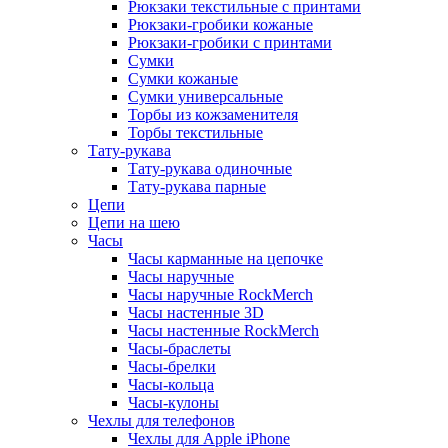
Рюкзаки текстильные с принтами
Рюкзаки-гробики кожаные
Рюкзаки-гробики с принтами
Сумки
Сумки кожаные
Сумки универсальные
Торбы из кожзаменителя
Торбы текстильные
Тату-рукава
Тату-рукава одиночные
Тату-рукава парные
Цепи
Цепи на шею
Часы
Часы карманные на цепочке
Часы наручные
Часы наручные RockMerch
Часы настенные 3D
Часы настенные RockMerch
Часы-браслеты
Часы-брелки
Часы-кольца
Часы-кулоны
Чехлы для телефонов
Чехлы для Apple iPhone