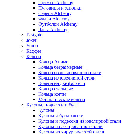
Пряжки Alchemy
Пуговицы и запонки
Серьги Alchemy
Флаги Alchemy
Футболки Alchemy
Часы Alchemy
Eastgate
Joker
Voron
Каффы
Кольца
Кольца Аниме
Кольца безразмерные
Кольца из легированной стали
Кольца из ювелирной стали
Кольца на две фаланги
Кольца стальные
Кольца-когти
Металлические кольца
Кулоны, подвески и бусы
Кулоны
Кулоны и бусы клыки
Кулоны и подвески из ювелирной стали
Кулоны из легированной стали
Кулоны из хирургической стали