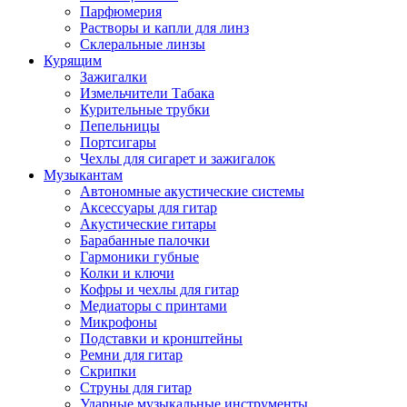
Парфюмерия
Растворы и капли для линз
Склеральные линзы
Курящим
Зажигалки
Измельчители Табака
Курительные трубки
Пепельницы
Портсигары
Чехлы для сигарет и зажигалок
Музыкантам
Автономные акустические системы
Аксессуары для гитар
Акустические гитары
Барабанные палочки
Гармоники губные
Колки и ключи
Кофры и чехлы для гитар
Медиаторы с принтами
Микрофоны
Подставки и кронштейны
Ремни для гитар
Скрипки
Струны для гитар
Ударные музыкальные инструменты