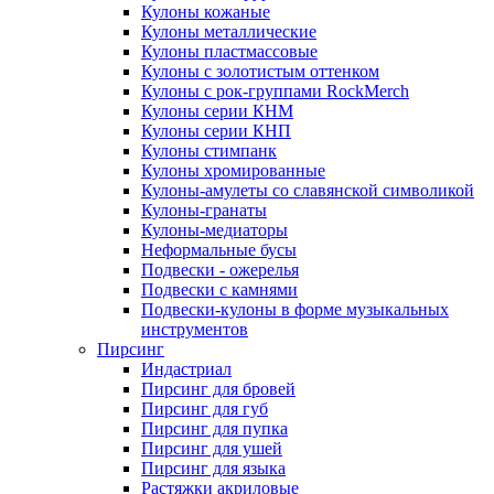
Кулоны кожаные
Кулоны металлические
Кулоны пластмассовые
Кулоны с золотистым оттенком
Кулоны с рок-группами RockMerch
Кулоны серии КНМ
Кулоны серии КНП
Кулоны стимпанк
Кулоны хромированные
Кулоны-амулеты со славянской символикой
Кулоны-гранаты
Кулоны-медиаторы
Неформальные бусы
Подвески - ожерелья
Подвески с камнями
Подвески-кулоны в форме музыкальных
инструментов
Пирсинг
Индастриал
Пирсинг для бровей
Пирсинг для губ
Пирсинг для пупка
Пирсинг для ушей
Пирсинг для языка
Растяжки акриловые