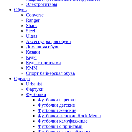
Электрогитары
Обувь
Converse
Ranger
Shark
Steel
Ultras
Аксессуары для обуви
Домашняя обувь
Казаки
Кеды
Кеды с принтами
КММ
Спорт-байкерская обувь
Одежда
Urbanist
Фартуки
Футболки
Футболки варенки
Футболки детские
Футболки женские
Футболки женские Rock Merch
Футболки камуфляжные
Футболки с принтами
Футболки с эквалайзером