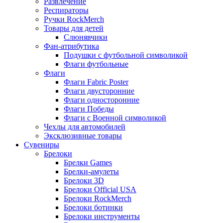
Развлечение
Респираторы
Ручки RockMerch
Товары для детей
Слюнявчики
Фан-атрибутика
Подушки с футбольной символикой
Флаги футбольные
Флаги
Флаги Fabric Poster
Флаги двусторонние
Флаги односторонние
Флаги Победы
Флаги с Военной символикой
Чехлы для автомобилей
Эксклюзивные товары
Сувениры
Брелоки
Брелки Games
Брелки-амулеты
Брелоки 3D
Брелоки Official USA
Брелоки RockMerch
Брелоки ботинки
Брелоки инструменты