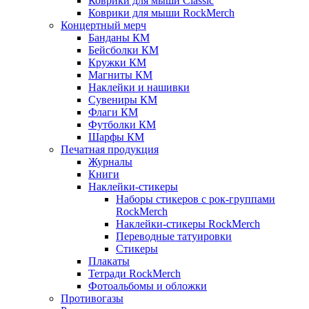
Коврики для мыши Classic
Коврики для мыши RockMerch
Концертный мерч
Банданы КМ
Бейсболки КМ
Кружки КМ
Магниты КМ
Наклейки и нашивки
Сувениры КМ
Флаги КМ
Футболки КМ
Шарфы КМ
Печатная продукция
Журналы
Книги
Наклейки-стикеры
Наборы стикеров с рок-группами
RockMerch
Наклейки-стикеры RockMerch
Переводные татуировки
Стикеры
Плакаты
Тетради RockMerch
Фотоальбомы и обложки
Противогазы