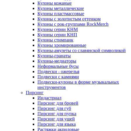
Кулоны кожаные
Кулоны металлические
Кулоны пластмассовые
Кулоны с золотистым оттенком
Кулоны с рок-группами RockMerch
Кулоны серии КНМ
Кулоны серии КНП
Кулоны стимпанк
Кулоны хромированные
Кулоны-амулеты со славянской символикой
Кулоны-гранаты
Кулоны-медиаторы
Неформальные бусы
Подвески - ожерелья
Подвески с камнями
Подвески-кулоны в форме музыкальных
инструментов
Пирсинг
Индастриал
Пирсинг для бровей
Пирсинг для губ
Пирсинг для пупка
Пирсинг для ушей
Пирсинг для языка
Растяжки акриловые