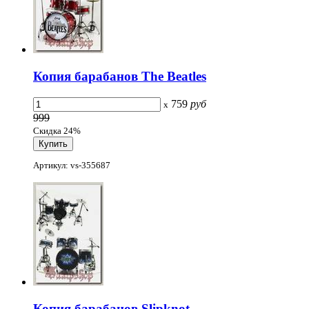
Копия барабанов The Beatles
759
руб
x
999
Скидка 24%
Артикул: vs-355687
Копия барабанов Slipknot