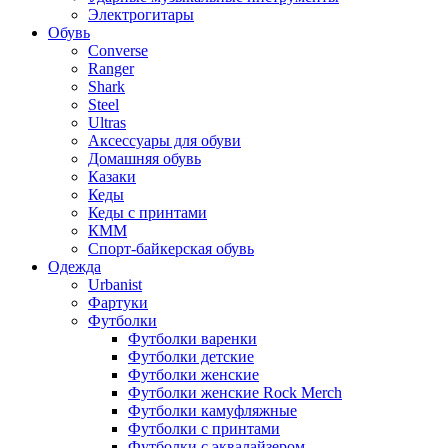
Электрогитары
Обувь
Converse
Ranger
Shark
Steel
Ultras
Аксессуары для обуви
Домашняя обувь
Казаки
Кеды
Кеды с принтами
КММ
Спорт-байкерская обувь
Одежда
Urbanist
Фартуки
Футболки
Футболки варенки
Футболки детские
Футболки женские
Футболки женские Rock Merch
Футболки камуфляжные
Футболки с принтами
Футболки с эквалайзером