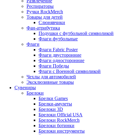
Развлечение
Респираторы
Ручки RockMerch
Товары для детей
Слюнявчики
Фан-атрибутика
Подушки с футбольной символикой
Флаги футбольные
Флаги
Флаги Fabric Poster
Флаги двусторонние
Флаги односторонние
Флаги Победы
Флаги с Военной символикой
Чехлы для автомобилей
Эксклюзивные товары
Сувениры
Брелоки
Брелки Games
Брелки-амулеты
Брелоки 3D
Брелоки Official USA
Брелоки RockMerch
Брелоки ботинки
Брелоки инструменты