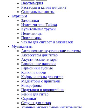
Парфюмерия
Растворы и капли для линз
Склеральные линзы
Курящим
Зажигалки
Измельчители Табака
Курительные трубки
Пепельницы
Портсигары
Чехлы для сигарет и зажигалок
Музыкантам
Автономные акустические системы
Аксессуары для гитар
Акустические гитары
Барабанные палочки
Гармоники губные
Колки и ключи
Кофры и чехлы для гитар
Медиаторы с принтами
Микрофоны
Подставки и кронштейны
Ремни для гитар
Скрипки
Струны для гитар
Ударные музыкальные инструменты