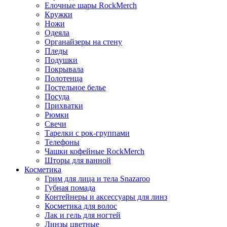
Елочные шары RockMerch
Кружки
Ножи
Одеяла
Органайзеры на стену
Пледы
Подушки
Покрывала
Полотенца
Постельное белье
Посуда
Прихватки
Рюмки
Свечи
Тарелки с рок-группами
Телефоны
Чашки кофейные RockMerch
Шторы для ванной
Косметика
Грим для лица и тела Snazaroo
Губная помада
Контейнеры и аксессуары для линз
Косметика для волос
Лак и гель для ногтей
Линзы цветные