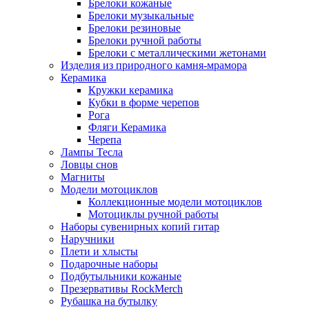
Брелоки кожаные
Брелоки музыкальные
Брелоки резиновые
Брелоки ручной работы
Брелоки с металлическими жетонами
Изделия из природного камня-мрамора
Керамика
Кружки керамика
Кубки в форме черепов
Рога
Фляги Керамика
Черепа
Лампы Тесла
Ловцы снов
Магниты
Модели мотоциклов
Коллекционные модели мотоциклов
Мотоциклы ручной работы
Наборы сувенирных копий гитар
Наручники
Плети и хлысты
Подарочные наборы
Подбутыльники кожаные
Презервативы RockMerch
Рубашка на бутылку