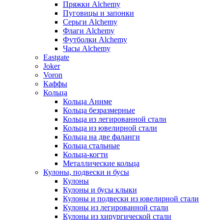
Пряжки Alchemy
Пуговицы и запонки
Серьги Alchemy
Флаги Alchemy
Футболки Alchemy
Часы Alchemy
Eastgate
Joker
Voron
Каффы
Кольца
Кольца Аниме
Кольца безразмерные
Кольца из легированной стали
Кольца из ювелирной стали
Кольца на две фаланги
Кольца стальные
Кольца-когти
Металлические кольца
Кулоны, подвески и бусы
Кулоны
Кулоны и бусы клыки
Кулоны и подвески из ювелирной стали
Кулоны из легированной стали
Кулоны из хирургической стали