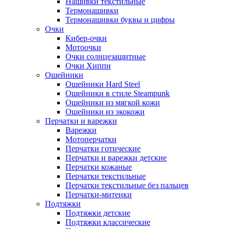
Нашивки текстильные
Термонашивки
Термонашивки буквы и цифры
Очки
Кибер-очки
Мотоочки
Очки солнцезащитные
Очки Хиппи
Ошейники
Ошейники Hard Steel
Ошейники в стиле Steampunk
Ошейники из мягкой кожи
Ошейники из экокожи
Перчатки и варежки
Варежки
Мотоперчатки
Перчатки готические
Перчатки и варежки детские
Перчатки кожаные
Перчатки текстильные
Перчатки текстильные без пальцев
Перчатки-митенки
Подтяжки
Подтяжки детские
Подтяжки классические