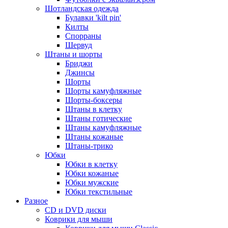
Шотландская одежда
Булавки 'kilt pin'
Килты
Спорраны
Шервуд
Штаны и шорты
Бриджи
Джинсы
Шорты
Шорты камуфляжные
Шорты-боксеры
Штаны в клетку
Штаны готические
Штаны камуфляжные
Штаны кожаные
Штаны-трико
Юбки
Юбки в клетку
Юбки кожаные
Юбки мужские
Юбки текстильные
Разное
CD и DVD диски
Коврики для мыши