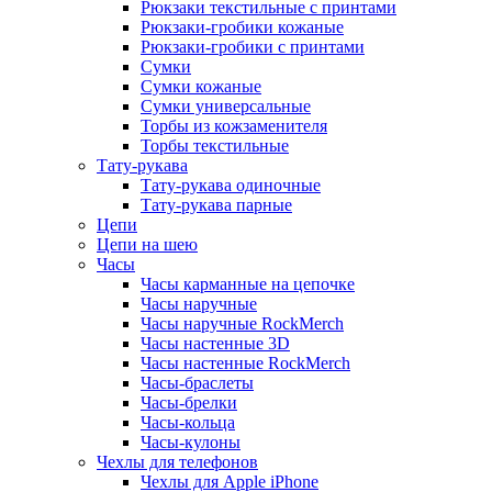
Рюкзаки текстильные с принтами
Рюкзаки-гробики кожаные
Рюкзаки-гробики с принтами
Сумки
Сумки кожаные
Сумки универсальные
Торбы из кожзаменителя
Торбы текстильные
Тату-рукава
Тату-рукава одиночные
Тату-рукава парные
Цепи
Цепи на шею
Часы
Часы карманные на цепочке
Часы наручные
Часы наручные RockMerch
Часы настенные 3D
Часы настенные RockMerch
Часы-браслеты
Часы-брелки
Часы-кольца
Часы-кулоны
Чехлы для телефонов
Чехлы для Apple iPhone