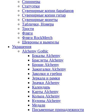
Спиннеры
Статуэтки
Сувенирные копии барабанов
Сувенирные копии гитар
Сувенирные монеты
Таблички, Номера
Трости
Фляги
Фляги RockMerch
Шевроны и вымпелы
Украшения
Alchemy Gothic
Бокалы Alchemy
Браслеты Alchemy
Броши Alchemy
Зажигалки Alchemy
Заколки и гребни
Зеркала и рамки
Значки Alchemy
Календарь
Карты Alchemy
Кольца Alchemy
Кулоны Alchemy
Медали
Письменные принадлежности