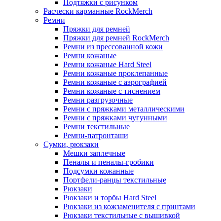
Подтяжки с рисунком
Расчески карманные RockMerch
Ремни
Пряжки для ремней
Пряжки для ремней RockMerch
Ремни из прессованной кожи
Ремни кожаные
Ремни кожаные Hard Steel
Ремни кожаные проклепанные
Ремни кожаные с аэрографией
Ремни кожаные с тиснением
Ремни разгрузочные
Ремни с пряжками металлическими
Ремни с пряжками чугунными
Ремни текстильные
Ремни-патронташи
Сумки, рюкзаки
Мешки заплечные
Пеналы и пеналы-гробики
Подсумки кожанные
Портфели-ранцы текстильные
Рюкзаки
Рюкзаки и торбы Hard Steel
Рюкзаки из кожзаменителя с принтами
Рюкзаки текстильные с вышивкой