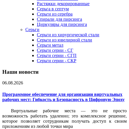
Растяжки декорированные
Серьга в септум
Серьги из серебра
Спирали для пирсинга
Циркуляры для пирсинга
Серьги
Серьги из хирургической стали
Серьги из ювелирной стали
Серьги метал
Серьги серии - СГ
Серьги серии - СГП
Серьги серии - СКР
Наши новости
06.08.2026
Программное обеспечение для организации виртуальных
рабочих мест: Гибкость и Безопасность в Цифровую Эпоху
Виртуальные рабочие места — это не просто
возможность работать удаленно; это комплексное решение,
которое позволяет сотрудникам получать доступ к своим
приложениям из любой точки мира