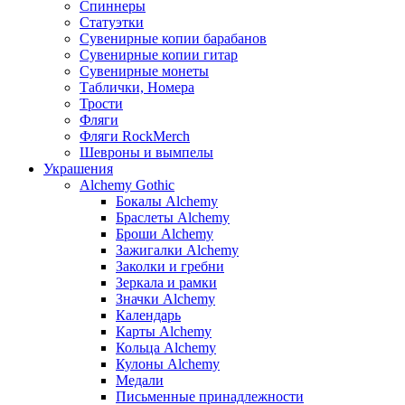
Спиннеры
Статуэтки
Сувенирные копии барабанов
Сувенирные копии гитар
Сувенирные монеты
Таблички, Номера
Трости
Фляги
Фляги RockMerch
Шевроны и вымпелы
Украшения
Alchemy Gothic
Бокалы Alchemy
Браслеты Alchemy
Броши Alchemy
Зажигалки Alchemy
Заколки и гребни
Зеркала и рамки
Значки Alchemy
Календарь
Карты Alchemy
Кольца Alchemy
Кулоны Alchemy
Медали
Письменные принадлежности