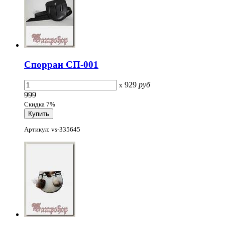
Спорран СП-001
929
руб
x
999
Скидка 7%
Артикул: vs-335645