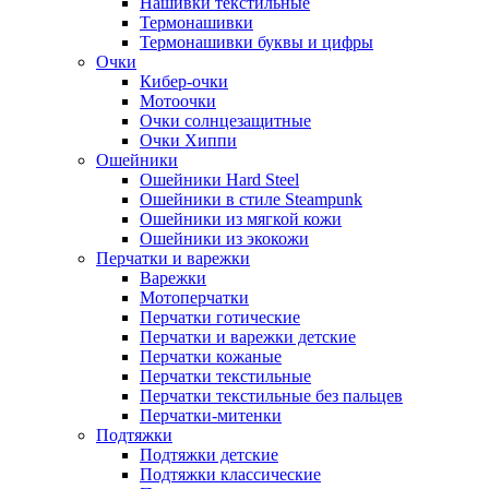
Нашивки текстильные
Термонашивки
Термонашивки буквы и цифры
Очки
Кибер-очки
Мотоочки
Очки солнцезащитные
Очки Хиппи
Ошейники
Ошейники Hard Steel
Ошейники в стиле Steampunk
Ошейники из мягкой кожи
Ошейники из экокожи
Перчатки и варежки
Варежки
Мотоперчатки
Перчатки готические
Перчатки и варежки детские
Перчатки кожаные
Перчатки текстильные
Перчатки текстильные без пальцев
Перчатки-митенки
Подтяжки
Подтяжки детские
Подтяжки классические