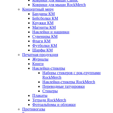
Коврики для мыши Classic
Коврики для мыши RockMerch
Концертный мерч
Банданы КМ
Бейсболки КМ
Кружки КМ
Магниты КМ
Наклейки и нашивки
Сувениры КМ
Флаги КМ
Футболки КМ
Шарфы КМ
Печатная продукция
Журналы
Книги
Наклейки-стикеры
Наборы стикеров с рок-группами
RockMerch
Наклейки-стикеры RockMerch
Переводные татуировки
Стикеры
Плакаты
Тетради RockMerch
Фотоальбомы и обложки
Противогазы