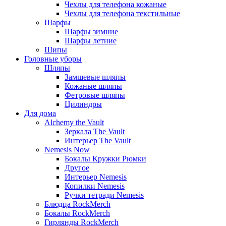
Чехлы для телефона кожаные
Чехлы для телефона текстильные
Шарфы
Шарфы зимние
Шарфы летние
Шипы
Головные уборы
Шляпы
Замшевые шляпы
Кожаные шляпы
Фетровые шляпы
Цилиндры
Для дома
Alchemy the Vault
Зеркала The Vault
Интерьер The Vault
Nemesis Now
Бокалы Кружки Рюмки
Другое
Интерьер Nemesis
Копилки Nemesis
Ручки тетради Nemesis
Блюдца RockMerch
Бокалы RockMerch
Гирлянды RockMerch