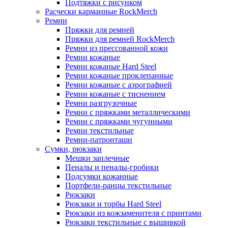
Подтяжки с рисунком
Расчески карманные RockMerch
Ремни
Пряжки для ремней
Пряжки для ремней RockMerch
Ремни из прессованной кожи
Ремни кожаные
Ремни кожаные Hard Steel
Ремни кожаные проклепанные
Ремни кожаные с аэрографией
Ремни кожаные с тиснением
Ремни разгрузочные
Ремни с пряжками металлическими
Ремни с пряжками чугунными
Ремни текстильные
Ремни-патронташи
Сумки, рюкзаки
Мешки заплечные
Пеналы и пеналы-гробики
Подсумки кожанные
Портфели-ранцы текстильные
Рюкзаки
Рюкзаки и торбы Hard Steel
Рюкзаки из кожзаменителя с принтами
Рюкзаки текстильные с вышивкой