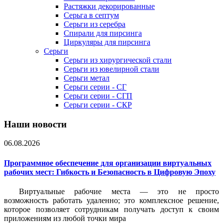
Растяжки декорированные
Серьга в септум
Серьги из серебра
Спирали для пирсинга
Циркуляры для пирсинга
Серьги
Серьги из хирургической стали
Серьги из ювелирной стали
Серьги метал
Серьги серии - СГ
Серьги серии - СГП
Серьги серии - СКР
Наши новости
06.08.2026
Программное обеспечение для организации виртуальных
рабочих мест: Гибкость и Безопасность в Цифровую Эпоху
Виртуальные рабочие места — это не просто
возможность работать удаленно; это комплексное решение,
которое позволяет сотрудникам получать доступ к своим
приложениям из любой точки мира