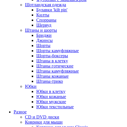
Шотландская одежда
Булавки 'kilt pin'
Килты
Спорраны
Шервуд
Штаны и шорты
Бриджи
Джинсы
Шорты
Шорты камуфляжные
Шорты-боксеры
Штаны в клетку
Штаны готические
Штаны камуфляжные
Штаны кожаные
Штаны-трико
Юбки
Юбки в клетку
Юбки кожаные
Юбки мужские
Юбки текстильные
Разное
CD и DVD диски
Коврики для мыши