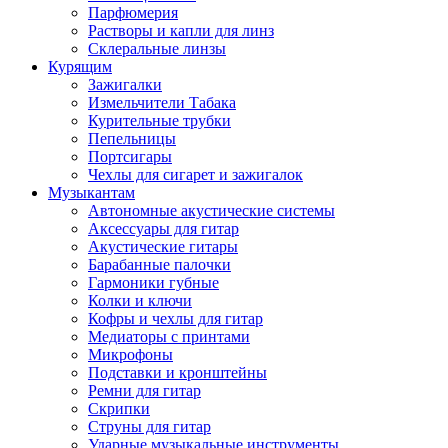
Парфюмерия
Растворы и капли для линз
Склеральные линзы
Курящим
Зажигалки
Измельчители Табака
Курительные трубки
Пепельницы
Портсигары
Чехлы для сигарет и зажигалок
Музыкантам
Автономные акустические системы
Аксессуары для гитар
Акустические гитары
Барабанные палочки
Гармоники губные
Колки и ключи
Кофры и чехлы для гитар
Медиаторы с принтами
Микрофоны
Подставки и кронштейны
Ремни для гитар
Скрипки
Струны для гитар
Ударные музыкальные инструменты