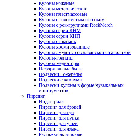
Кулоны кожаные
Кулоны металлические
Кулоны пластмассовые
Кулоны с золотистым оттенком
Кулоны с рок-группами RockMerch
Кулоны серии КНМ
Кулоны серии КНП
Кулоны стимпанк
Кулоны хромированные
Кулоны-амулеты со славянской символикой
Кулоны-гранаты
Кулоны-медиаторы
Неформальные бусы
Подвески - ожерелья
Подвески с камнями
Подвески-кулоны в форме музыкальных
инструментов
Пирсинг
Индастриал
Пирсинг для бровей
Пирсинг для губ
Пирсинг для пупка
Пирсинг для ушей
Пирсинг для языка
Растяжки акриловые