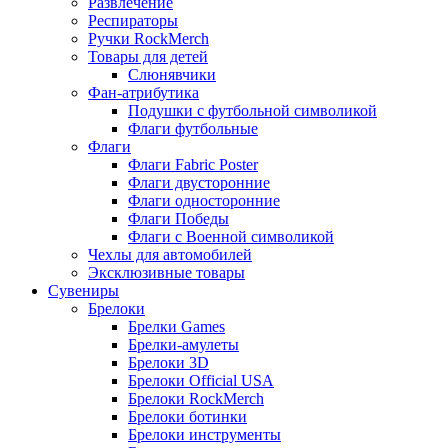
Развлечение
Респираторы
Ручки RockMerch
Товары для детей
Слюнявчики
Фан-атрибутика
Подушки с футбольной символикой
Флаги футбольные
Флаги
Флаги Fabric Poster
Флаги двусторонние
Флаги односторонние
Флаги Победы
Флаги с Военной символикой
Чехлы для автомобилей
Эксклюзивные товары
Сувениры
Брелоки
Брелки Games
Брелки-амулеты
Брелоки 3D
Брелоки Official USA
Брелоки RockMerch
Брелоки ботинки
Брелоки инструменты