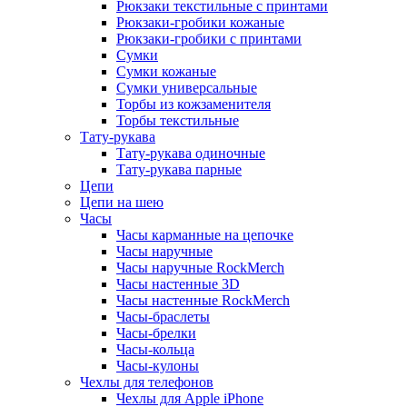
Рюкзаки текстильные с принтами
Рюкзаки-гробики кожаные
Рюкзаки-гробики с принтами
Сумки
Сумки кожаные
Сумки универсальные
Торбы из кожзаменителя
Торбы текстильные
Тату-рукава
Тату-рукава одиночные
Тату-рукава парные
Цепи
Цепи на шею
Часы
Часы карманные на цепочке
Часы наручные
Часы наручные RockMerch
Часы настенные 3D
Часы настенные RockMerch
Часы-браслеты
Часы-брелки
Часы-кольца
Часы-кулоны
Чехлы для телефонов
Чехлы для Apple iPhone