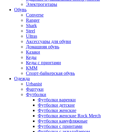
Электрогитары
Обувь
Converse
Ranger
Shark
Steel
Ultras
Аксессуары для обуви
Домашняя обувь
Казаки
Кеды
Кеды с принтами
КММ
Спорт-байкерская обувь
Одежда
Urbanist
Фартуки
Футболки
Футболки варенки
Футболки детские
Футболки женские
Футболки женские Rock Merch
Футболки камуфляжные
Футболки с принтами
Футболки с эквалайзером