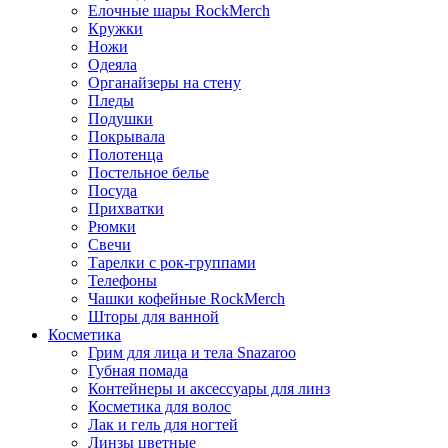
Елочные шары RockMerch
Кружки
Ножи
Одеяла
Органайзеры на стену
Пледы
Подушки
Покрывала
Полотенца
Постельное белье
Посуда
Прихватки
Рюмки
Свечи
Тарелки с рок-группами
Телефоны
Чашки кофейные RockMerch
Шторы для ванной
Косметика
Грим для лица и тела Snazaroo
Губная помада
Контейнеры и аксессуары для линз
Косметика для волос
Лак и гель для ногтей
Линзы цветные