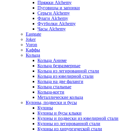
Пряжки Alchemy
Пуговицы и запонки
Серьги Alchemy
Флаги Alchemy
Футболки Alchemy
Часы Alchemy
Eastgate
Joker
Voron
Каффы
Кольца
Кольца Аниме
Кольца безразмерные
Кольца из легированной стали
Кольца из ювелирной стали
Кольца на две фаланги
Кольца стальные
Кольца-когти
Металлические кольца
Кулоны, подвески и бусы
Кулоны
Кулоны и бусы клыки
Кулоны и подвески из ювелирной стали
Кулоны из легированной стали
Кулоны из хирургической стали