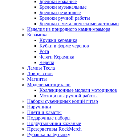
Брелоки кожаные
Брелоки музыкальные
Брелоки резиновые
Брелоки ручной работы
Брелоки с металлическими жетонами
Изделия из природного камня-мрамора
Керамика
Кружки керамика
Кубки в форме черепов
Рога
Фляги Керамика
Черепа
Лампы Тесла
Ловцы снов
Магниты
Модели мотоциклов
Коллекционные модели мотоциклов
Мотоциклы ручной работы
Наборы сувенирных копий гитар
Наручники
Плети и хлысты
Подарочные наборы
Подбутыльники кожаные
Презервативы RockMerch
Рубашка на бутылку