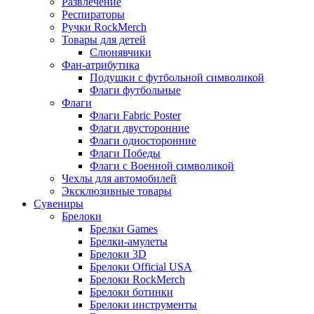
Развлечение
Респираторы
Ручки RockMerch
Товары для детей
Слюнявчики
Фан-атрибутика
Подушки с футбольной символикой
Флаги футбольные
Флаги
Флаги Fabric Poster
Флаги двусторонние
Флаги односторонние
Флаги Победы
Флаги с Военной символикой
Чехлы для автомобилей
Эксклюзивные товары
Сувениры
Брелоки
Брелки Games
Брелки-амулеты
Брелоки 3D
Брелоки Official USA
Брелоки RockMerch
Брелоки ботинки
Брелоки инструменты