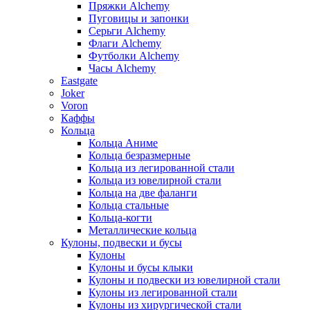
Пряжки Alchemy
Пуговицы и запонки
Серьги Alchemy
Флаги Alchemy
Футболки Alchemy
Часы Alchemy
Eastgate
Joker
Voron
Каффы
Кольца
Кольца Аниме
Кольца безразмерные
Кольца из легированной стали
Кольца из ювелирной стали
Кольца на две фаланги
Кольца стальные
Кольца-когти
Металлические кольца
Кулоны, подвески и бусы
Кулоны
Кулоны и бусы клыки
Кулоны и подвески из ювелирной стали
Кулоны из легированной стали
Кулоны из хирургической стали