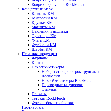
Коврики для мыши Classic
Коврики для мыши RockMerch
Концертный мерч
Банданы КМ
Бейсболки КМ
Кружки КМ
Магниты КМ
Наклейки и нашивки
Сувениры КМ
Флаги КМ
Футболки КМ
Шарфы КМ
Печатная продукция
Журналы
Книги
Наклейки-стикеры
Наборы стикеров с рок-группами
RockMerch
Наклейки-стикеры RockMerch
Переводные татуировки
Стикеры
Плакаты
Тетради RockMerch
Фотоальбомы и обложки
Противогазы