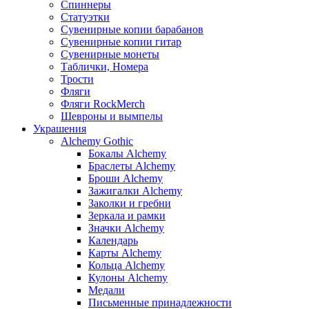
Спиннеры
Статуэтки
Сувенирные копии барабанов
Сувенирные копии гитар
Сувенирные монеты
Таблички, Номера
Трости
Фляги
Фляги RockMerch
Шевроны и вымпелы
Украшения
Alchemy Gothic
Бокалы Alchemy
Браслеты Alchemy
Броши Alchemy
Зажигалки Alchemy
Заколки и гребни
Зеркала и рамки
Значки Alchemy
Календарь
Карты Alchemy
Кольца Alchemy
Кулоны Alchemy
Медали
Письменные принадлежности