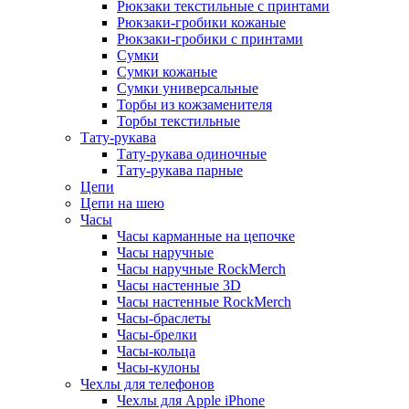
Рюкзаки текстильные с принтами
Рюкзаки-гробики кожаные
Рюкзаки-гробики с принтами
Сумки
Сумки кожаные
Сумки универсальные
Торбы из кожзаменителя
Торбы текстильные
Тату-рукава
Тату-рукава одиночные
Тату-рукава парные
Цепи
Цепи на шею
Часы
Часы карманные на цепочке
Часы наручные
Часы наручные RockMerch
Часы настенные 3D
Часы настенные RockMerch
Часы-браслеты
Часы-брелки
Часы-кольца
Часы-кулоны
Чехлы для телефонов
Чехлы для Apple iPhone