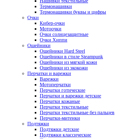
Нашивки текстильные
Термонашивки
Термонашивки буквы и цифры
Очки
Кибер-очки
Мотоочки
Очки солнцезащитные
Очки Хиппи
Ошейники
Ошейники Hard Steel
Ошейники в стиле Steampunk
Ошейники из мягкой кожи
Ошейники из экокожи
Перчатки и варежки
Варежки
Мотоперчатки
Перчатки готические
Перчатки и варежки детские
Перчатки кожаные
Перчатки текстильные
Перчатки текстильные без пальцев
Перчатки-митенки
Подтяжки
Подтяжки детские
Подтяжки классические