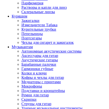
Парфюмерия
Растворы и капли для линз
Склеральные линзы
Курящим
Зажигалки
Измельчители Табака
Курительные трубки
Пепельницы
Портсигары
Чехлы для сигарет и зажигалок
Музыкантам
Автономные акустические системы
Аксессуары для гитар
Акустические гитары
Барабанные палочки
Гармоники губные
Колки и ключи
Кофры и чехлы для гитар
Медиаторы с принтами
Микрофоны
Подставки и кронштейны
Ремни для гитар
Скрипки
Струны для гитар
Ударные музыкальные инструменты