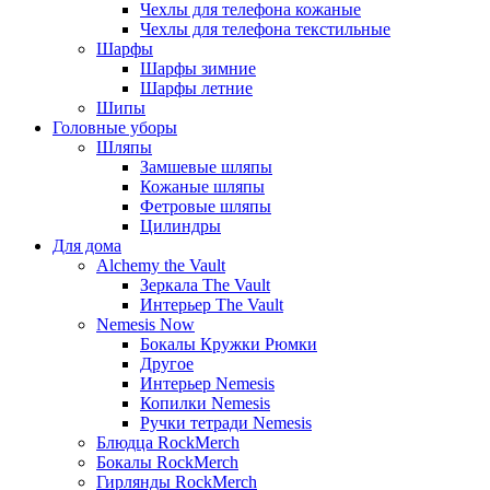
Чехлы для телефона кожаные
Чехлы для телефона текстильные
Шарфы
Шарфы зимние
Шарфы летние
Шипы
Головные уборы
Шляпы
Замшевые шляпы
Кожаные шляпы
Фетровые шляпы
Цилиндры
Для дома
Alchemy the Vault
Зеркала The Vault
Интерьер The Vault
Nemesis Now
Бокалы Кружки Рюмки
Другое
Интерьер Nemesis
Копилки Nemesis
Ручки тетради Nemesis
Блюдца RockMerch
Бокалы RockMerch
Гирлянды RockMerch