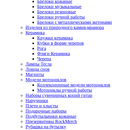
Брелоки кожаные
Брелоки музыкальные
Брелоки резиновые
Брелоки ручной работы
Брелоки с металлическими жетонами
Изделия из природного камня-мрамора
Керамика
Кружки керамика
Кубки в форме черепов
Рога
Фляги Керамика
Черепа
Лампы Тесла
Ловцы снов
Магниты
Модели мотоциклов
Коллекционные модели мотоциклов
Мотоциклы ручной работы
Наборы сувенирных копий гитар
Наручники
Плети и хлысты
Подарочные наборы
Подбутыльники кожаные
Презервативы RockMerch
Рубашка на бутылку