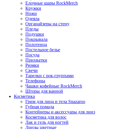
Елочные шары RockMerch
Кружки
Ножи
Одеяла
Органайзеры на стену
Пледы
Подушки
Покрывала
Полотенца
Постельное белье
Посуда
Прихватки
Рюмки
Свечи
Тарелки с рок-группами
Телефоны
Чашки кофейные RockMerch
Шторы для ванной
Косметика
Грим для лица и тела Snazaroo
Губная помада
Контейнеры и аксессуары для линз
Косметика для волос
Лак и гель для ногтей
Линзы цветные