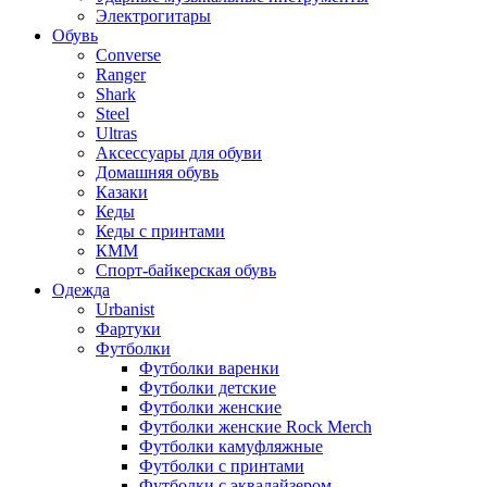
Электрогитары
Обувь
Converse
Ranger
Shark
Steel
Ultras
Аксессуары для обуви
Домашняя обувь
Казаки
Кеды
Кеды с принтами
КММ
Спорт-байкерская обувь
Одежда
Urbanist
Фартуки
Футболки
Футболки варенки
Футболки детские
Футболки женские
Футболки женские Rock Merch
Футболки камуфляжные
Футболки с принтами
Футболки с эквалайзером