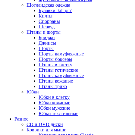
Шотландская одежда
Булавки 'kilt pin'
Килты
Спорраны
Шервуд
Штаны и шорты
Бриджи
Джинсы
Шорты
Шорты камуфляжные
Шорты-боксеры
Штаны в клетку
Штаны готические
Штаны камуфляжные
Штаны кожаные
Штаны-трико
Юбки
Юбки в клетку
Юбки кожаные
Юбки мужские
Юбки текстильные
Разное
CD и DVD диски
Коврики для мыши