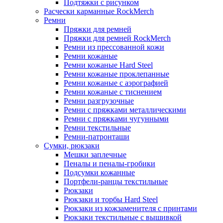
Подтяжки с рисунком
Расчески карманные RockMerch
Ремни
Пряжки для ремней
Пряжки для ремней RockMerch
Ремни из прессованной кожи
Ремни кожаные
Ремни кожаные Hard Steel
Ремни кожаные проклепанные
Ремни кожаные с аэрографией
Ремни кожаные с тиснением
Ремни разгрузочные
Ремни с пряжками металлическими
Ремни с пряжками чугунными
Ремни текстильные
Ремни-патронташи
Сумки, рюкзаки
Мешки заплечные
Пеналы и пеналы-гробики
Подсумки кожанные
Портфели-ранцы текстильные
Рюкзаки
Рюкзаки и торбы Hard Steel
Рюкзаки из кожзаменителя с принтами
Рюкзаки текстильные с вышивкой