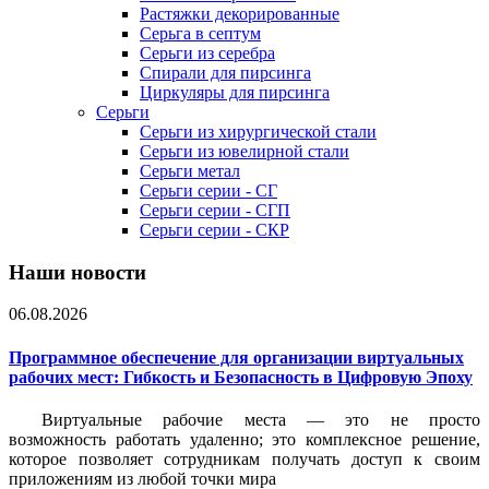
Растяжки декорированные
Серьга в септум
Серьги из серебра
Спирали для пирсинга
Циркуляры для пирсинга
Серьги
Серьги из хирургической стали
Серьги из ювелирной стали
Серьги метал
Серьги серии - СГ
Серьги серии - СГП
Серьги серии - СКР
Наши новости
06.08.2026
Программное обеспечение для организации виртуальных
рабочих мест: Гибкость и Безопасность в Цифровую Эпоху
Виртуальные рабочие места — это не просто
возможность работать удаленно; это комплексное решение,
которое позволяет сотрудникам получать доступ к своим
приложениям из любой точки мира