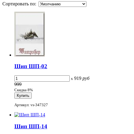
Сортировать по:
Шип ШП-02
919
руб
x
999
Скидка 8%
Артикул: vs-347327
Шип ШП-14