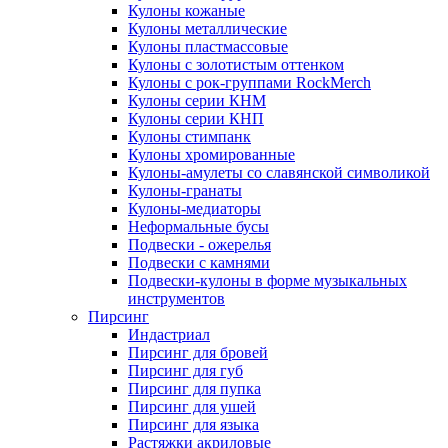
Кулоны кожаные
Кулоны металлические
Кулоны пластмассовые
Кулоны с золотистым оттенком
Кулоны с рок-группами RockMerch
Кулоны серии КНМ
Кулоны серии КНП
Кулоны стимпанк
Кулоны хромированные
Кулоны-амулеты со славянской символикой
Кулоны-гранаты
Кулоны-медиаторы
Неформальные бусы
Подвески - ожерелья
Подвески с камнями
Подвески-кулоны в форме музыкальных
инструментов
Пирсинг
Индастриал
Пирсинг для бровей
Пирсинг для губ
Пирсинг для пупка
Пирсинг для ушей
Пирсинг для языка
Растяжки акриловые