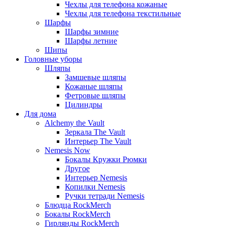
Чехлы для телефона кожаные
Чехлы для телефона текстильные
Шарфы
Шарфы зимние
Шарфы летние
Шипы
Головные уборы
Шляпы
Замшевые шляпы
Кожаные шляпы
Фетровые шляпы
Цилиндры
Для дома
Alchemy the Vault
Зеркала The Vault
Интерьер The Vault
Nemesis Now
Бокалы Кружки Рюмки
Другое
Интерьер Nemesis
Копилки Nemesis
Ручки тетради Nemesis
Блюдца RockMerch
Бокалы RockMerch
Гирлянды RockMerch