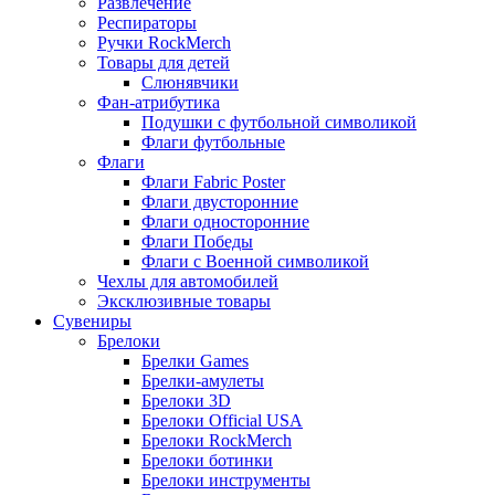
Развлечение
Респираторы
Ручки RockMerch
Товары для детей
Слюнявчики
Фан-атрибутика
Подушки с футбольной символикой
Флаги футбольные
Флаги
Флаги Fabric Poster
Флаги двусторонние
Флаги односторонние
Флаги Победы
Флаги с Военной символикой
Чехлы для автомобилей
Эксклюзивные товары
Сувениры
Брелоки
Брелки Games
Брелки-амулеты
Брелоки 3D
Брелоки Official USA
Брелоки RockMerch
Брелоки ботинки
Брелоки инструменты