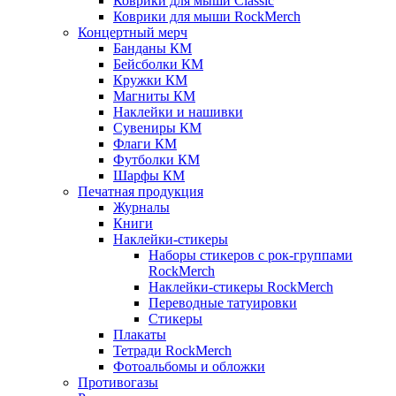
Коврики для мыши Classic
Коврики для мыши RockMerch
Концертный мерч
Банданы КМ
Бейсболки КМ
Кружки КМ
Магниты КМ
Наклейки и нашивки
Сувениры КМ
Флаги КМ
Футболки КМ
Шарфы КМ
Печатная продукция
Журналы
Книги
Наклейки-стикеры
Наборы стикеров с рок-группами
RockMerch
Наклейки-стикеры RockMerch
Переводные татуировки
Стикеры
Плакаты
Тетради RockMerch
Фотоальбомы и обложки
Противогазы