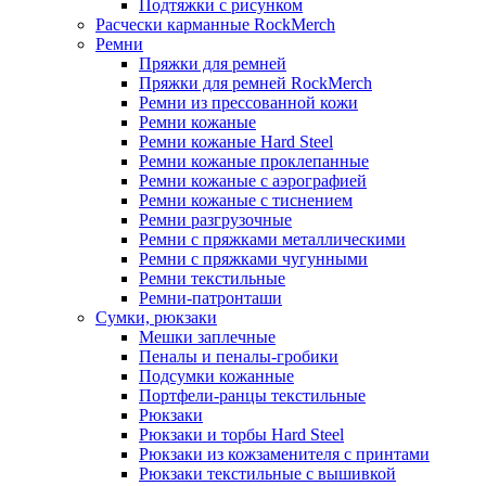
Подтяжки с рисунком
Расчески карманные RockMerch
Ремни
Пряжки для ремней
Пряжки для ремней RockMerch
Ремни из прессованной кожи
Ремни кожаные
Ремни кожаные Hard Steel
Ремни кожаные проклепанные
Ремни кожаные с аэрографией
Ремни кожаные с тиснением
Ремни разгрузочные
Ремни с пряжками металлическими
Ремни с пряжками чугунными
Ремни текстильные
Ремни-патронташи
Сумки, рюкзаки
Мешки заплечные
Пеналы и пеналы-гробики
Подсумки кожанные
Портфели-ранцы текстильные
Рюкзаки
Рюкзаки и торбы Hard Steel
Рюкзаки из кожзаменителя с принтами
Рюкзаки текстильные с вышивкой