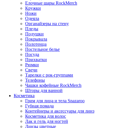
Елочные шары RockMerch
Кружки
Ножи
Одеяла
Органайзеры на стену
Пледы
Подушки
Покрывала
Полотенца
Постельное белье
Посуда
Прихватки
Рюмки
Свечи
Тарелки с рок-группами
Телефоны
Чашки кофейные RockMerch
Шторы для ванной
Косметика
Грим для лица и тела Snazaroo
Губная помада
Контейнеры и аксессуары для линз
Косметика для волос
Лак и гель для ногтей
Линзы цветные