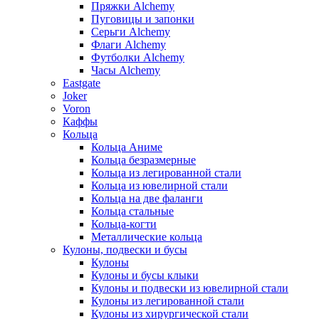
Пряжки Alchemy
Пуговицы и запонки
Серьги Alchemy
Флаги Alchemy
Футболки Alchemy
Часы Alchemy
Eastgate
Joker
Voron
Каффы
Кольца
Кольца Аниме
Кольца безразмерные
Кольца из легированной стали
Кольца из ювелирной стали
Кольца на две фаланги
Кольца стальные
Кольца-когти
Металлические кольца
Кулоны, подвески и бусы
Кулоны
Кулоны и бусы клыки
Кулоны и подвески из ювелирной стали
Кулоны из легированной стали
Кулоны из хирургической стали