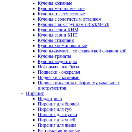
Кулоны кожаные
Кулоны металлические
Кулоны пластмассовые
Кулоны с золотистым оттенком
Кулоны с рок-группами RockMerch
Кулоны серии КНМ
Кулоны серии КНП
Кулоны стимпанк
Кулоны хромированные
Кулоны-амулеты со славянской символикой
Кулоны-гранаты
Кулоны-медиаторы
Неформальные бусы
Подвески - ожерелья
Подвески с камнями
Подвески-кулоны в форме музыкальных
инструментов
Пирсинг
Индастриал
Пирсинг для бровей
Пирсинг для губ
Пирсинг для пупка
Пирсинг для ушей
Пирсинг для языка
Растяжки акриловые