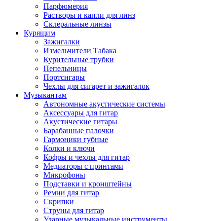
Парфюмерия
Растворы и капли для линз
Склеральные линзы
Курящим
Зажигалки
Измельчители Табака
Курительные трубки
Пепельницы
Портсигары
Чехлы для сигарет и зажигалок
Музыкантам
Автономные акустические системы
Аксессуары для гитар
Акустические гитары
Барабанные палочки
Гармоники губные
Колки и ключи
Кофры и чехлы для гитар
Медиаторы с принтами
Микрофоны
Подставки и кронштейны
Ремни для гитар
Скрипки
Струны для гитар
Ударные музыкальные инструменты