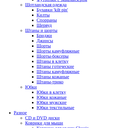
Шотландская одежда
Булавки 'kilt pin'
Килты
Спорраны
Шервуд
Штаны и шорты
Бриджи
Джинсы
Шорты
Шорты камуфляжные
Шорты-боксеры
Штаны в клетку
Штаны готические
Штаны камуфляжные
Штаны кожаные
Штаны-трико
Юбки
Юбки в клетку
Юбки кожаные
Юбки мужские
Юбки текстильные
Разное
CD и DVD диски
Коврики для мыши