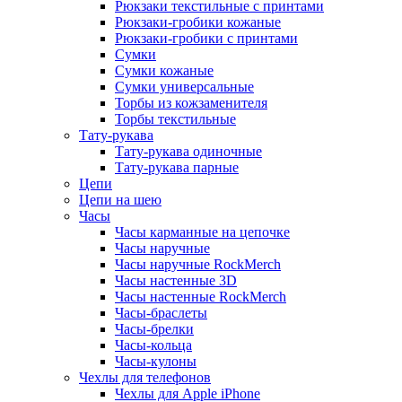
Рюкзаки текстильные с принтами
Рюкзаки-гробики кожаные
Рюкзаки-гробики с принтами
Сумки
Сумки кожаные
Сумки универсальные
Торбы из кожзаменителя
Торбы текстильные
Тату-рукава
Тату-рукава одиночные
Тату-рукава парные
Цепи
Цепи на шею
Часы
Часы карманные на цепочке
Часы наручные
Часы наручные RockMerch
Часы настенные 3D
Часы настенные RockMerch
Часы-браслеты
Часы-брелки
Часы-кольца
Часы-кулоны
Чехлы для телефонов
Чехлы для Apple iPhone