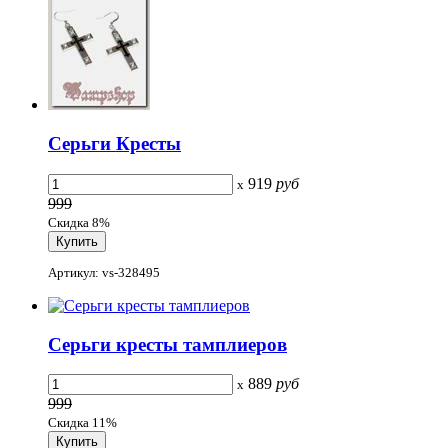
Серьги Кресты
919
руб
x
999
Скидка 8%
Артикул: vs-328495
Серьги кресты тамплиеров
889
руб
x
999
Скидка 11%