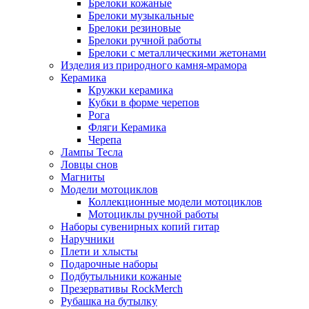
Брелоки кожаные
Брелоки музыкальные
Брелоки резиновые
Брелоки ручной работы
Брелоки с металлическими жетонами
Изделия из природного камня-мрамора
Керамика
Кружки керамика
Кубки в форме черепов
Рога
Фляги Керамика
Черепа
Лампы Тесла
Ловцы снов
Магниты
Модели мотоциклов
Коллекционные модели мотоциклов
Мотоциклы ручной работы
Наборы сувенирных копий гитар
Наручники
Плети и хлысты
Подарочные наборы
Подбутыльники кожаные
Презервативы RockMerch
Рубашка на бутылку