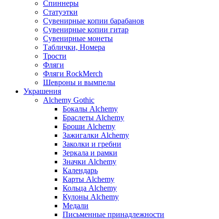
Спиннеры
Статуэтки
Сувенирные копии барабанов
Сувенирные копии гитар
Сувенирные монеты
Таблички, Номера
Трости
Фляги
Фляги RockMerch
Шевроны и вымпелы
Украшения
Alchemy Gothic
Бокалы Alchemy
Браслеты Alchemy
Броши Alchemy
Зажигалки Alchemy
Заколки и гребни
Зеркала и рамки
Значки Alchemy
Календарь
Карты Alchemy
Кольца Alchemy
Кулоны Alchemy
Медали
Письменные принадлежности