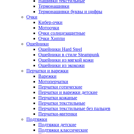
Нашивки текстильные
Термонашивки
Термонашивки буквы и цифры
Очки
Кибер-очки
Мотоочки
Очки солнцезащитные
Очки Хиппи
Ошейники
Ошейники Hard Steel
Ошейники в стиле Steampunk
Ошейники из мягкой кожи
Ошейники из экокожи
Перчатки и варежки
Варежки
Мотоперчатки
Перчатки готические
Перчатки и варежки детские
Перчатки кожаные
Перчатки текстильные
Перчатки текстильные без пальцев
Перчатки-митенки
Подтяжки
Подтяжки детские
Подтяжки классические