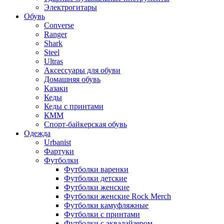
Электрогитары
Обувь
Converse
Ranger
Shark
Steel
Ultras
Аксессуары для обуви
Домашняя обувь
Казаки
Кеды
Кеды с принтами
КММ
Спорт-байкерская обувь
Одежда
Urbanist
Фартуки
Футболки
Футболки варенки
Футболки детские
Футболки женские
Футболки женские Rock Merch
Футболки камуфляжные
Футболки с принтами
Футболки с эквалайзером