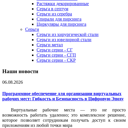
Растяжки декорированные
Серьга в септум
Серьги из серебра
Спирали для пирсинга
Циркуляры для пирсинга
Серьги
Серьги из хирургической стали
Серьги из ювелирной стали
Серьги метал
Серьги серии - СГ
Серьги серии - СГП
Серьги серии - СКР
Наши новости
06.08.2026
Программное обеспечение для организации виртуальных
рабочих мест: Гибкость и Безопасность в Цифровую Эпоху
Виртуальные рабочие места — это не просто
возможность работать удаленно; это комплексное решение,
которое позволяет сотрудникам получать доступ к своим
приложениям из любой точки мира